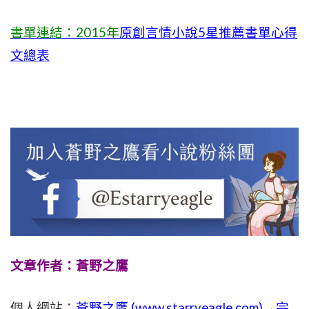
書單連結：2015年
原創言情小說5星推薦書單心得
文總表
文章作者：蒼野之鷹
個人網站：
蒼野之鷹 (
www.
starryeagle.com
)→完