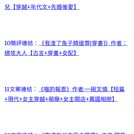
兒【穿越+年代文+先婚後愛】
10簡評連結：
《我渣了兔子精道尊[穿書]》作者：
總攻大人【古言+穿書+女配】
11文案連結：
《喵的報恩》作者:一碗叉燒【短篇
+現代+女主穿越+萌寵+女主開店+異國相戀】