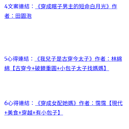
4文案連結：
《穿成瞎子男主的短命白月光》作
者：田園泡
5心得連結：
《我兒子是古穿今太子》作者：林綿
綿【古穿今+破鏡重圓+小包子太子找媽媽】
6心得連結：
《穿成女配她媽》作者：霈霈【現代
+美食+穿越+有小包子】