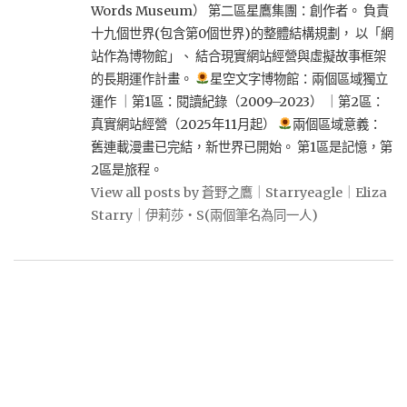
Words Museum） 第二區星鷹集團：創作者。 負責
十九個世界(包含第0個世界)的整體結構規劃， 以「網
站作為博物館」、 結合現實網站經營與虛擬故事框架
的長期運作計畫。
星空文字博物館：兩個區域獨立
運作 ｜第1區：閱讀紀錄（2009–2023） ｜第2區：
真實網站經營（2025年11月起）
兩個區域意義：
舊連載漫畫已完結，新世界已開始。 第1區是記憶，第
2區是旅程。
View all posts by 蒼野之鷹｜Starryeagle｜Eliza
Starry｜伊莉莎・S(兩個筆名為同一人)