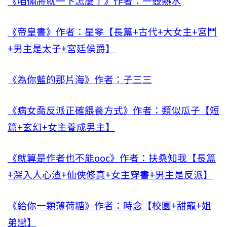
《咱倆將就一下怎麼了》作者：一壺熱水
《帝皇書》作者：星零【長篇+古代+大女主+宮鬥
+男主是太子+宮廷侯爵】
《為你藍的那片海》作者：子三三
《病女喬反派正確餵養方式》作者：類似瓜子【短
篇+玄幻+女主養成男主】
《就算是作者也不能ooc》作者：扶桑知我【長篇
+深入人心渣+仙俠修真+女主穿書+男主是反派】
《給你一顆薄荷糖》作者：時念【校園+甜寵+姐
弟戀】