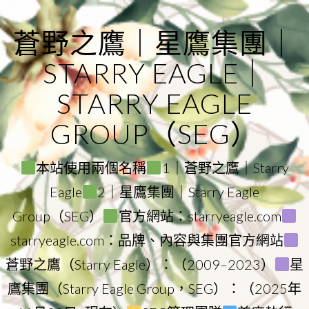
Skip
to
蒼野之鷹｜星鷹集團｜
content
STARRY EAGLE｜
STARRY EAGLE
GROUP（SEG）
本站使用兩個名稱
1｜蒼野之鷹｜Starry
Eagle
2｜星鷹集團｜Starry Eagle
Group（SEG）
官方網站：starryeagle.com
starryeagle.com：品牌、內容與集團官方網站
蒼野之鷹（Starry Eagle）：（2009–2023）
星
鷹集團（Starry Eagle Group，SEG）：（2025年