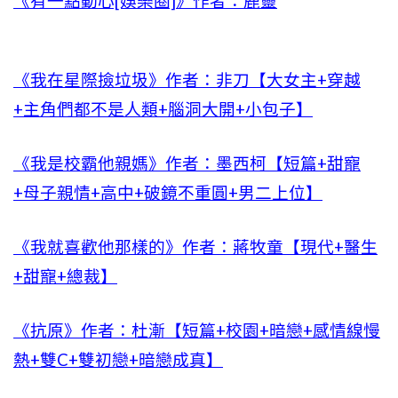
《有一點動心[娛樂圈]》作者：鹿靈
《我在星際撿垃圾》作者：非刀【大女主+穿越
+主角們都不是人類+腦洞大開+小包子】
《我是校霸他親媽》作者：墨西柯【短篇+甜寵
+母子親情+高中+破鏡不重圓+男二上位】
《我就喜歡他那樣的》作者：蔣牧童【現代+醫生
+甜寵+總裁】
《抗原》作者：杜漸【短篇+校園+暗戀+感情線慢
熱+雙C+雙初戀+暗戀成真】