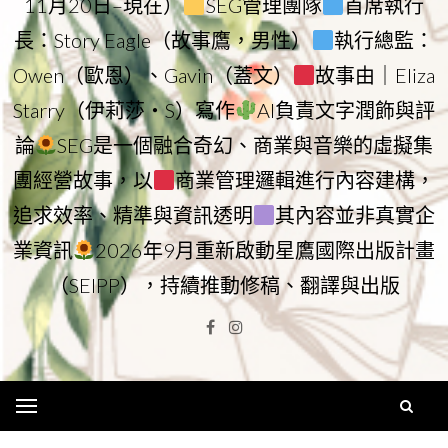
11月20日–現在）
SEG管理團隊
首席執行
長：Story Eagle（故事鷹，男性）
執行總監：
Owen（歐恩）、Gavin（蓋文）
故事由｜Eliza
Starry（伊莉莎・S）寫作
AI負責文字潤飾與評
論
SEG是一個融合奇幻、商業與音樂的虛擬集
團經營故事，以
商業管理邏輯進行內容建構，
追求效率、精準與資訊透明
其內容並非真實企
業資訊
2026年9月重新啟動星鷹國際出版計畫
（SEIPP），持續推動修稿、翻譯與出版
Facebook
Instagram
Menu