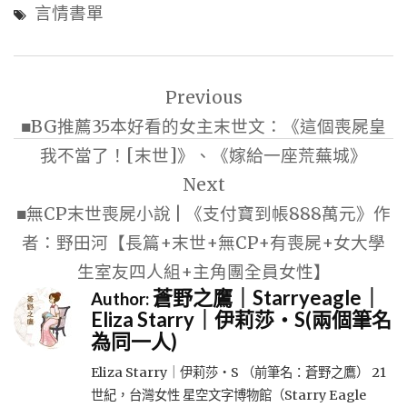
言情書單
文
Previous
章
■BG推薦35本好看的女主末世文：《這個喪屍皇
導
我不當了！[末世]》、《嫁給一座荒蕪城》
覽
Next
■無CP末世喪屍小說 | 《支付寶到帳888萬元》作
者：野田河【長篇+末世+無CP+有喪屍+女大學
生室友四人組+主角團全員女性】
蒼野之鷹｜Starryeagle｜
Author:
Eliza Starry｜伊莉莎・S(兩個筆名
為同一人)
Eliza Starry｜伊莉莎・S （前筆名：蒼野之鷹） 21
世紀，台灣女性 星空文字博物館（Starry Eagle