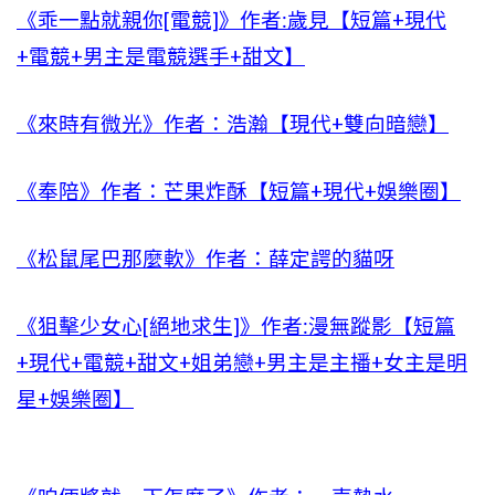
《乖一點就親你[電競]》作者:歲見【短篇+現代
+電競+男主是電競選手+甜文】
《來時有微光》作者：浩瀚【現代+雙向暗戀】
《奉陪》作者：芒果炸酥【短篇+現代+娛樂圈】
《松鼠尾巴那麼軟》作者：薛定諤的貓呀
《狙擊少女心[絕地求生]》作者:漫無蹤影【短篇
+現代+電競+甜文+姐弟戀+男主是主播+女主是明
星+娛樂圈】