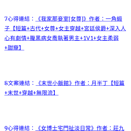
7心得連結：
《我家那妾室[女尊]》作者：一角緞
子【短篇+古代+女尊+女主穿越+宮廷侯爵+深入人
心有劇情+腹黑病女喬執著男主+1V1+女主柔弱
+甜寵】
8文案連結：
《末世小飯館》作者：月半丁【短篇
+末世+穿越+無限流】
9心得連結：
《女博士宅門扯淡日常》作者：莊九