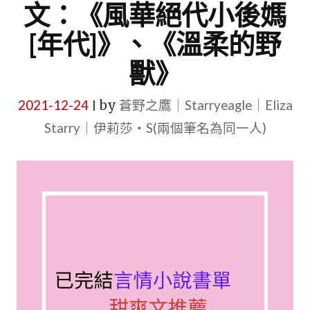
文：《風華絕代小後媽
[年代]》、《溫柔的野
獸》
2021-12-24
by
蒼野之鷹｜Starryeagle｜Eliza
|
Starry｜伊莉莎・S(兩個筆名為同一人)