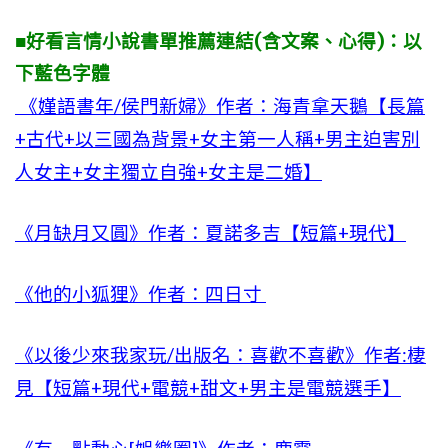
■好看言情小說書單推薦連結(含文案、心得)：以
下藍色字體
《嫤語書年/侯門新婦》作者：海青拿天鵝【長篇
+古代+以三國為背景+女主第一人稱+男主迫害別
人女主+女主獨立自強+女主是二婚】
《月缺月又圓》作者：夏諾多吉【短篇+現代】
《他的小狐狸》作者：四日寸
《以後少來我家玩/出版名：喜歡不喜歡》作者:棲
見【短篇+現代+電競+甜文+男主是電競選手】