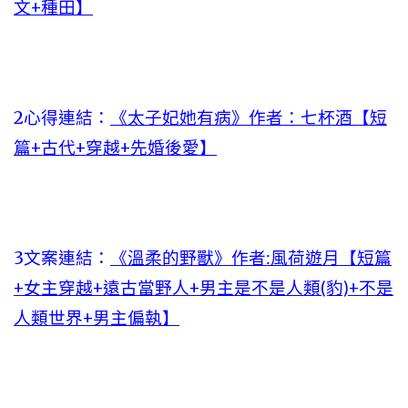
文+種田】
2心得連結：
《太子妃她有病》作者：七杯酒【短
篇+古代+穿越+先婚後愛】
3文案連結：
《溫柔的野獸》作者:風荷遊月【短篇
+女主穿越+遠古當野人+男主是不是人類(豹)+不是
人類世界+男主偏執】