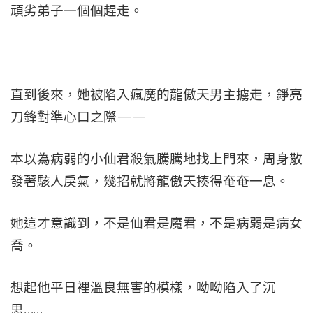
頑劣弟子一個個趕走。
直到後來，她被陷入瘋魔的龍傲天男主擄走，錚亮
刀鋒對準心口之際——
本以為病弱的小仙君殺氣騰騰地找上門來，周身散
發著駭人戾氣，幾招就將龍傲天揍得奄奄一息。
她這才意識到，不是仙君是魔君，不是病弱是病女
喬。
想起他平日裡溫良無害的模樣，呦呦陷入了沉
思……