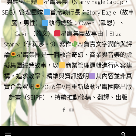
與經營主體
星鷹集團（Starry Eagle Group，
SEG）管理團隊
首席執行長：Story Eagle（故事
鷹，男性）
執行總監：Owen（歐恩）、
Gavin（蓋文）
星鷹集團故事由｜Eliza
Starry（伊莉莎・S）寫作
AI負責文字潤飾與評
論
星鷹集團是一個融合奇幻、商業與音樂的虛
擬集團經營故事，以
商業管理邏輯進行內容建
構，追求效率、精準與資訊透明
其內容並非真
實企業資訊
2026年9月重新啟動星鷹國際出版
計畫（SEIPP），持續推動修稿、翻譯、出版
Facebook
Instagram