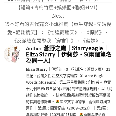
導
【短篇+青梅竹馬+娛樂圈+聯姻+1V1】
覽
Next
15本好看的古代寵文小說推薦【重生穿越+先婚後
愛+輕鬆搞笑】：《恰逢雨連天》、《悍將》、
《反派總在開導我［穿書］》、《藏姝》…
蒼野之鷹｜Starryeagle｜
Author:
Eliza Starry｜伊莉莎・S(兩個筆名
為同一人)
Eliza Starry｜伊莉莎・S （前筆名：蒼野之鷹） 21
世紀，台灣女性 星空文字博物館（Starry Eagle
Words Museum） 第二區星鷹集團：創作者。 負責
十九個世界(包含第0個世界)的整體結構規劃， 以「網
站作為博物館」、 結合現實網站經營與虛擬故事框架
的長期運作計畫。
星空文字博物館：兩個區域獨立
運作 ｜第1區：閱讀紀錄（2009–2023） ｜第2區：
真實網站經營（2025年11月起）
兩個區域意義：