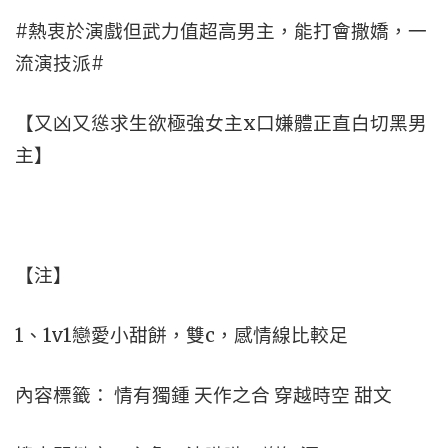
#熱衷於演戲但武力值超高男主，能打會撒嬌，一
流演技派#
【又凶又慫求生欲極強女主x口嫌體正直白切黑男
主】
【注】
1、1v1戀愛小甜餅，雙c，感情線比較足
內容標籤： 情有獨鍾 天作之合 穿越時空 甜文