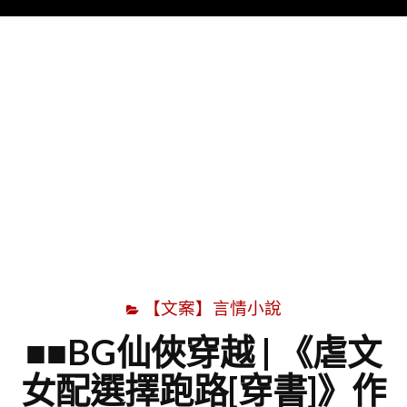
Menu
字
【文案】言情小說
■■BG仙俠穿越 | 《虐文
女配選擇跑路[穿書]》作