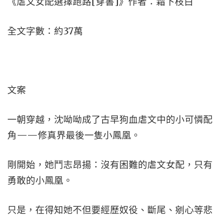
《虐文女配選擇跑路[穿書]》作者：霜下枝白
全文字數：約37萬
文案
一朝穿越，沈呦呦成了古早狗血虐文中的小可憐配
角——修真界最後一隻小鳳凰。
剛開始，她鬥志昂揚：沒有困難的虐文女配，只有
勇敢的小鳳凰。
只是，在得知她不但要經歷奴役、斷尾、剜心等悲