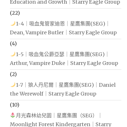
Education and Growth｜Starry Eagle Group
(22)
1-4｜吸血鬼管家迪恩｜星鷹集團(SEG)｜
Dean, Vampire Butler｜Starry Eagle Group
(4)
1-5｜吸血鬼公爵亞瑟｜星鷹集團(SEG)｜
Arthur, Vampire Duke｜Starry Eagle Group
(2)
1-7｜狼人丹尼爾｜星鷹集團(SEG)｜Daniel
the Werewolf｜Starry Eagle Group
(10)
月光森林幼兒園｜星鷹集團（SEG）｜
Moonlight Forest Kindergarten｜Starry