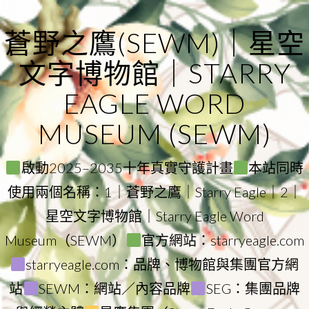
Skip
to
蒼野之鷹(SEWM)｜星空
content
文字博物館｜STARRY
EAGLE WORD
MUSEUM (SEWM)
啟動2025–2035十年真實守護計畫
本站同時
使用兩個名稱：1｜蒼野之鷹｜Starry Eagle｜2｜
星空文字博物館｜Starry Eagle Word
Museum（SEWM）
官方網站：starryeagle.com
starryeagle.com：品牌、博物館與集團官方網
站
SEWM：網站／內容品牌
SEG：集團品牌