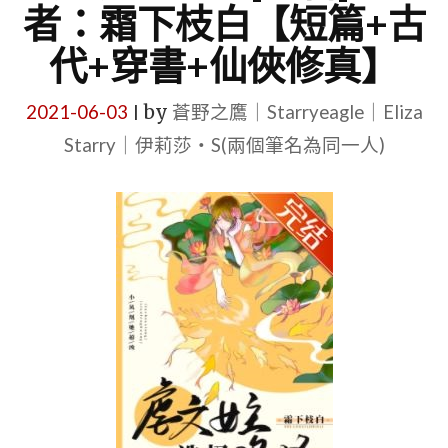
者：霜下枝白【短篇+古
代+穿書+仙俠修真】
2021-06-03
by
蒼野之鷹｜Starryeagle｜Eliza
|
Starry｜伊莉莎・S(兩個筆名為同一人)