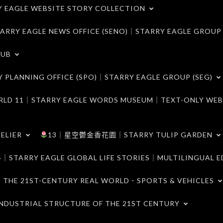
LE WEBSITE STORY COLLECTION
 EAGLE NEWS OFFICE (SENO)｜STARRY EAGLE GROUP
LUB
ANNING OFFICE (SPO)｜STARRY EAGLE GROUP (SEG)
｜STARRY EAGLE WORDS MUSEUM｜TEXT-ONLY WEB
ELIER
13｜星空鬱金香花園｜STARRY TULIP GARDEN
RY EAGLE GLOBAL LIFE STORIES｜MULTILINGUAL E
21ST-CENTURY REAL WORLD．SPORTS & VEHICLES
TRIAL STRUCTURE OF THE 21ST CENTURY