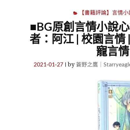
【書籍評論】言情小說心得
■BG原創言情小說心
者：阿江 | 校園言情 |
寵言情
2021-01-27
by
蒼野之鷹｜Starryeag
|