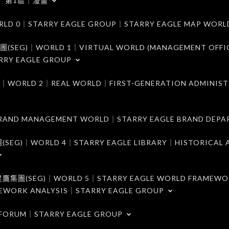
第1區｜漫畫
｜STARRY EAGLE GROUP｜STARRY EAGLE MAP WORL
)｜WORLD 1｜VIRTUAL WORLD (MANAGEMENT OFFI
RRY EAGLE GROUP
D 2｜REAL WORLD｜FIRST-GENERATION ADMINIST
MANAGEMENT WORLD｜STARRY EAGLE BRAND DEPA
ORLD 4｜STARRY EAGLE LIBRARY｜HISTORICAL A
EG)｜WORLD 5｜STARRY EAGLE WORLD FRAMEWO
MEWORK ANALYSIS｜STARRY EAGLE GROUP
ORUM｜STARRY EAGLE GROUP