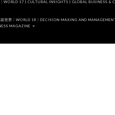
7 | CULTURAL INSIGHTS | GLOBAL BUSINESS & C
ORLD 18｜DECISION-MAKING AND MANAGEMENT 
NESS MAGAZINE