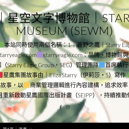
｜星空文字博物館｜STARRY
MUSEUM (SEWM)
本站同時使用兩個名稱：1｜蒼野之鷹｜Starry Eagl
ryeagle.com
starryeagle.com：品牌、博
Starry Eagle Group，SEG）管理團隊
首席執行長
星鷹集團故事由｜Eliza Starry（伊莉莎・S）寫作
營故事，以
商業管理邏輯進行內容建構，追求效率
9月重新啟動星鷹國際出版計畫（SEIPP），持續推
Facebook
Instagram