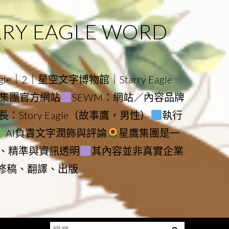
 EAGLE WORD
e｜2｜星空文字博物館｜Starry Eagle
物館與集團官方網站
SEWM：網站／內容品牌
：Story Eagle（故事鷹，男性）
執行
AI負責文字潤飾與評論
星鷹集團是一
、精準與資訊透明
其內容並非真實企業
動修稿、翻譯、出版
搜
Menu