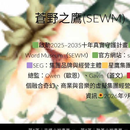
Skip
to
蒼野之鷹(SEWM)
content
啟動2025–2035十年真實守護計畫
Word Museum（SEWM）
官方網站：star
SEG：集團品牌與經營主體
星鷹集團（
總監：Owen（歐恩）、Gavin（蓋文）
個融合奇幻、商業與音樂的虛擬集團經
資訊
2026年