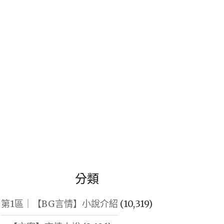
鍵
字:
分類
第1區｜【BG言情】小說介紹
(10,319)