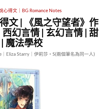
文｜BG Romance Notes
得文 | 《風之守望者》作
 西幻言情 | 玄幻言情 | 甜
 | 魔法學校
le｜Eliza Starry｜伊莉莎・S(兩個筆名為同一人)