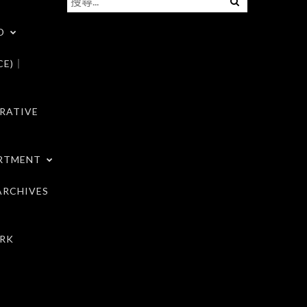
尋
D
關
鍵
CE)｜
字:
RATIVE
RTMENT
RCHIVES
RK