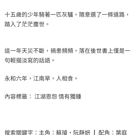
十五歲的少年騎著一匹灰驢，隨意選了一條道路，
踏入了茫茫塵世。
這一年天災不斷，禍患頻頻，落在後世書上僅是一
句輕描淡寫的話語。
永和六年，江南旱，人相食。
內容標籤： 江湖恩怨 情有獨鍾
搜索關鍵字：主角：蘇璿，阮靜妍 ┃ 配角：葉庭