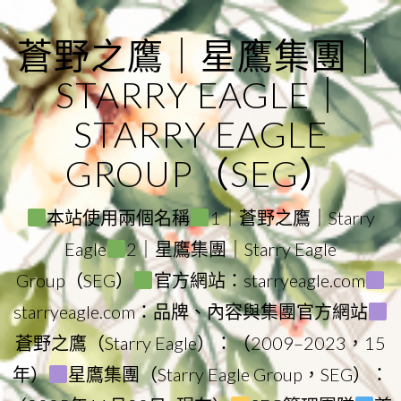
Skip
to
蒼野之鷹｜星鷹集團｜
content
STARRY EAGLE｜
STARRY EAGLE
GROUP（SEG）
本站使用兩個名稱
1｜蒼野之鷹｜Starry
Eagle
2｜星鷹集團｜Starry Eagle
Group（SEG）
官方網站：starryeagle.com
starryeagle.com：品牌、內容與集團官方網站
蒼野之鷹（Starry Eagle）：（2009–2023，15
年）
星鷹集團（Starry Eagle Group，SEG）：