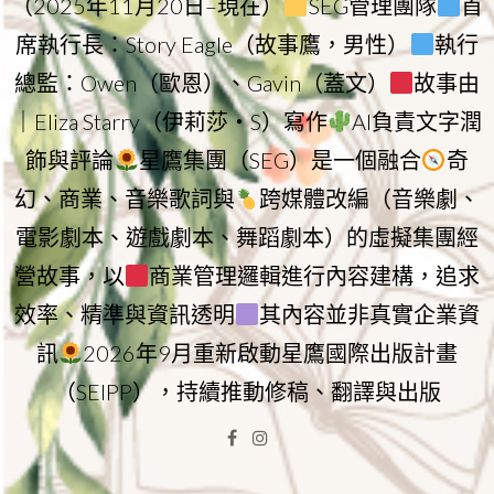
（2025年11月20日–現在）
SEG管理團隊
首
席執行長：Story Eagle（故事鷹，男性）
執行
總監：Owen（歐恩）、Gavin（蓋文）
故事由
｜Eliza Starry（伊莉莎・S）寫作
AI負責文字潤
飾與評論
星鷹集團（SEG）是一個融合
奇
幻、商業、音樂歌詞與
跨媒體改編（音樂劇、
電影劇本、遊戲劇本、舞蹈劇本）的虛擬集團經
營故事，以
商業管理邏輯進行內容建構，追求
效率、精準與資訊透明
其內容並非真實企業資
訊
2026年9月重新啟動星鷹國際出版計畫
（SEIPP），持續推動修稿、翻譯與出版
Facebook
Instagram