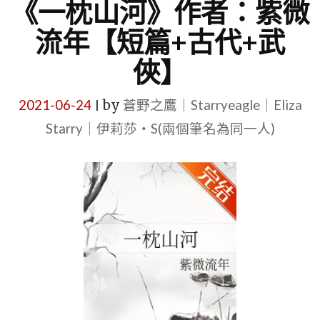
《一枕山河》作者：紫微
流年【短篇+古代+武
俠】
2021-06-24
by
蒼野之鷹｜Starryeagle｜Eliza
|
Starry｜伊莉莎・S(兩個筆名為同一人)