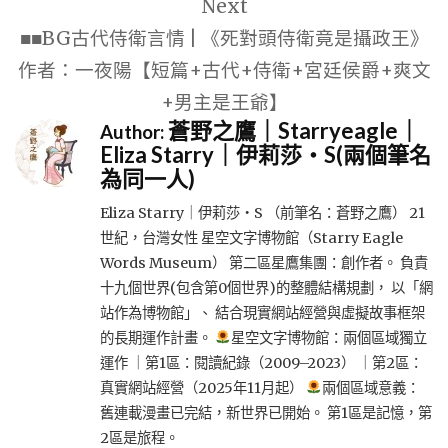
Next
■■BG古代侍衛言情 | 《死對頭侍衛竟是攝政王》
作者：一夜陽【短篇+古代+侍衛+宮廷侯爵+爽文
+男主是王爺】
蒼野之鷹｜Starryeagle｜
Author:
Eliza Starry｜伊莉莎・S(兩個筆名
為同一人)
Eliza Starry｜伊莉莎・S （前筆名：蒼野之鷹） 21
世紀，台灣女性 星空文字博物館（Starry Eagle
Words Museum） 第二區星鷹集團：創作者。 負責
十九個世界(包含第0個世界)的整體結構規劃， 以「網
站作為博物館」、 結合現實網站經營與虛擬故事框架
的長期運作計畫。
星空文字博物館：兩個區域獨立
運作 ｜第1區：閱讀紀錄（2009–2023） ｜第2區：
真實網站經營（2025年11月起）
兩個區域意義：
舊連載漫畫已完結，新世界已開始。 第1區是記憶，第
2區是旅程。