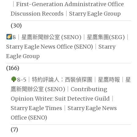
｜First-Generation Administrative Office
Discussion Records｜Starry Eagle Group
(30)
8｜星鷹新聞辦公室 (SENO)｜星鷹集團(SEG)｜
Starry Eagle News Office (SENO)｜Starry
Eagle Group
(166)
8-5｜特約評論人：西裝偵探團｜星鷹時報｜星
鷹新聞辦公室 (SENO)｜Contributing
Opinion Writer: Suit Detective Guild｜
Starry Eagle Times｜Starry Eagle News
Office (SENO)
(7)