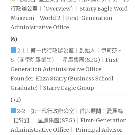
行政辦公室｜[Overview] ｜Starry Eagle Word
Museum｜World 2｜First-Generation
Administrative Office
(6)
2-1｜第一代行政辦公室｜創始人：伊莉莎・
S（商學院畢業生）｜星鷹集團(SEG)｜First-
Generation Administrative Office｜
Founder: Eliza Starry (Business School
Graduate)｜Starry Eagle Group
(72)
2-2｜第一代行政辦公室｜首席顧問：愛麗絲
【旅行】｜星鷹集團(SEG)｜First-Generation
Administrative Office｜ Principal Advisor: