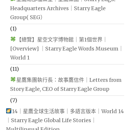
Headquarters Archives｜Starry Eagle
Group( SEG）
(1)
【總覽】星空文字博物館｜第1個世界｜
[Overview] ｜Starry Eagle Words Museum｜
World 1
(11)
星鷹集團執行長：故事鷹信件｜Letters from
Story Eagle, CEO of Starry Eagle Group
(7)
14｜星鷹全球生活故事｜多語言版本｜World 14
｜Starry Eagle Global Life Stories｜
Multilingual Edition