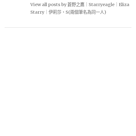
View all posts by 蒼野之鷹｜Starryeagle｜Eliza
Starry｜伊莉莎・S(兩個筆名為同一人)