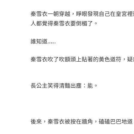
秦雪衣一朝穿越，睜眼發現自己在皇宮裡
人都覺得秦雪衣要倒楣了。
誰知道……
秦雪衣吹了吹額頭上貼著的黃色道符，疑
長公主笑得清豔出塵：能。
後來，秦雪衣被按在牆角，磕磕巴巴地道