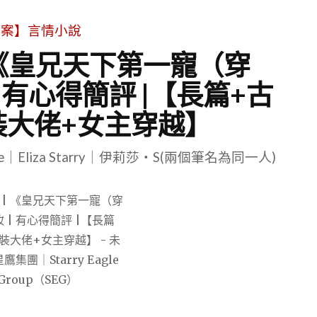
文案】言情小說
 《皇兄天下第一寵（穿
 有心得簡評 |【長篇+古
裝大佬+女主穿越】
le｜Eliza Starry｜伊莉莎・S(兩個筆名為同一人)