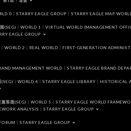
第1區｜漫畫
｜STARRY EAGLE GROUP｜STARRY EAGLE MAP WORL
)｜WORLD 1｜VIRTUAL WORLD (MANAGEMENT OFFI
RRY EAGLE GROUP
D 2｜REAL WORLD｜FIRST-GENERATION ADMINIST
MANAGEMENT WORLD｜STARRY EAGLE BRAND DEPA
ORLD 4｜STARRY EAGLE LIBRARY｜HISTORICAL A
EG)｜WORLD 5｜STARRY EAGLE WORLD FRAMEWO
MEWORK ANALYSIS｜STARRY EAGLE GROUP
ORUM｜STARRY EAGLE GROUP