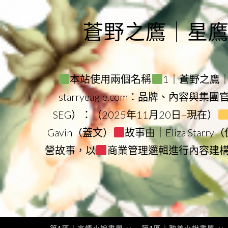
Skip
to
蒼野之鷹｜星鷹集團
content
本站使用兩個名稱
1｜蒼野之鷹｜Sta
starryeagle.com：品牌、內容與集
SEG）：（2025年11月20日–現在）
Gavin（蓋文）
故事由｜Eliza Star
營故事，以
商業管理邏輯進行內容建