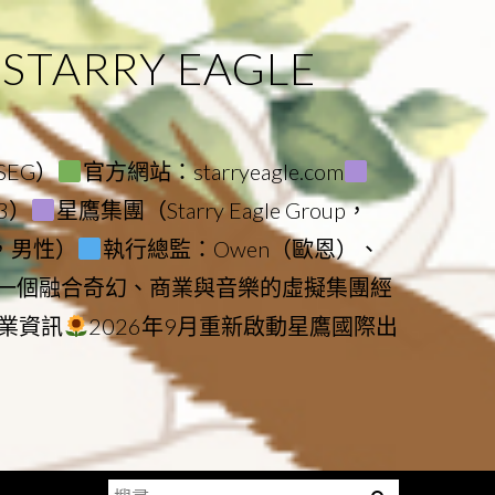
ARRY EAGLE
（SEG）
官方網站：starryeagle.com
23）
星鷹集團（Starry Eagle Group，
鷹，男性）
執行總監：Owen（歐恩）、
是一個融合奇幻、商業與音樂的虛擬集團經
業資訊
2026年9月重新啟動星鷹國際出
搜
Menu