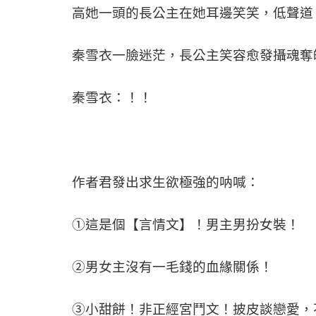
高她一頭的長公主在她耳邊笑笑，低聲道
秦雪衣一臉迷茫，長公主笑容愈發攝魂奪
秦雪衣：！！
作者君發出求生欲極強的呐喊：
①這是個【言情文】！男主男扮女裝！
②男女主沒有一毛錢的血緣關係！
③小甜餅！非正經宮鬥文！披皮談戀愛，