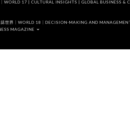
7 | CULTURAL INSIGHTS | GLOBAL BUSINESS & C
ORLD 18｜DECISION-MAKING AND MANAGEMENT 
NESS MAGAZINE