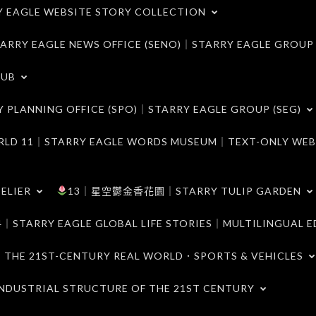
LE WEBSITE STORY COLLECTION
 EAGLE NEWS OFFICE (SENO)｜STARRY EAGLE GROUP
LUB
ANNING OFFICE (SPO)｜STARRY EAGLE GROUP (SEG)
｜STARRY EAGLE WORDS MUSEUM｜TEXT-ONLY WEB
ELIER
13｜星空鬱金香花園｜STARRY TULIP GARDEN
RY EAGLE GLOBAL LIFE STORIES｜MULTILINGUAL E
21ST-CENTURY REAL WORLD．SPORTS & VEHICLES
TRIAL STRUCTURE OF THE 21ST CENTURY