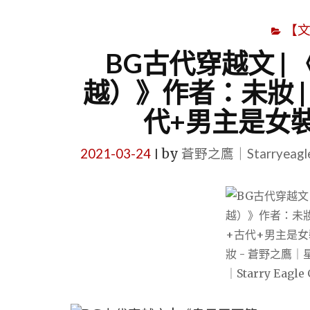
【
BG古代穿越文 |
越）》作者：未妝 |
代+男主是女
2021-03-24
by
蒼野之鷹｜Starryeag
|