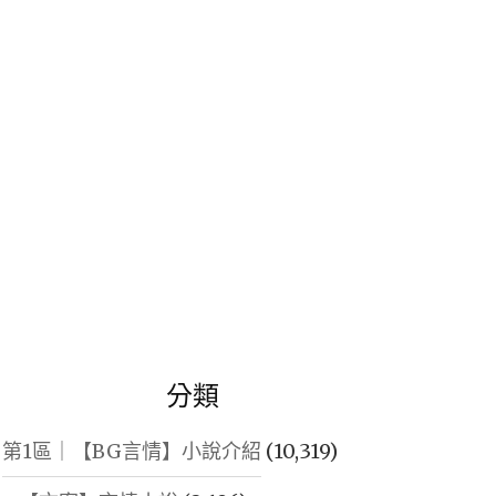
鍵
字:
分類
第1區｜【BG言情】小說介紹
(10,319)