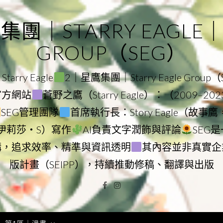
｜STARRY EAGLE｜ST
GROUP（SEG）
rry Eagle
2｜星鷹集團｜Starry Eagle Group
團官方網站
蒼野之鷹（Starry Eagle）：（2009–20
SEG管理團隊
首席執行長：Story Eagle（故事
ry（伊莉莎・S）寫作
AI負責文字潤飾與評論
SEG
構，追求效率、精準與資訊透明
其內容並非真實企
版計畫（SEIPP），持續推動修稿、翻譯與出版
Facebook
Instagram