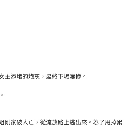
女主添堵的炮灰，最終下場淒慘。
。
姐剛家破人亡，從流放路上逃出來。為了甩掉累