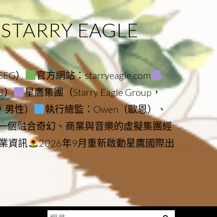
ARRY EAGLE
（SEG）
官方網站：starryeagle.com
23）
星鷹集團（Starry Eagle Group，
鷹，男性）
執行總監：Owen（歐恩）、
是一個融合奇幻、商業與音樂的虛擬集團經
業資訊
2026年9月重新啟動星鷹國際出
搜
Menu