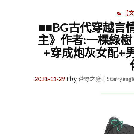
【
■■BG古代穿越言情
主》作者:一棵綠樹
+穿成炮灰女配+
2021-11-29
by
蒼野之鷹｜Starryeag
|