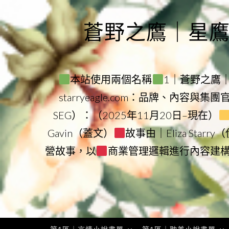
Skip
to
蒼野之鷹｜星鷹集團
content
本站使用兩個名稱
1｜蒼野之鷹｜Sta
starryeagle.com：品牌、內容與集
SEG）：（2025年11月20日–現在）
Gavin（蓋文）
故事由｜Eliza Star
營故事，以
商業管理邏輯進行內容建