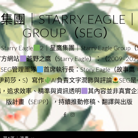
｜STARRY EAGLE｜ST
GROUP（SEG）
rry Eagle
2｜星鷹集團｜Starry Eagle Group
團官方網站
蒼野之鷹（Starry Eagle）：（2009–20
SEG管理團隊
首席執行長：Story Eagle（故事
ry（伊莉莎・S）寫作
AI負責文字潤飾與評論
SEG
構，追求效率、精準與資訊透明
其內容並非真實企
版計畫（SEIPP），持續推動修稿、翻譯與出版
Facebook
Instagram