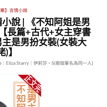
文案】言情小說
小說 | 《不知阿姐是男
【長篇+古代+女主穿書
男主是男扮女裝(女裝大
佬)】
le｜Eliza Starry｜伊莉莎・S(兩個筆名為同一人)