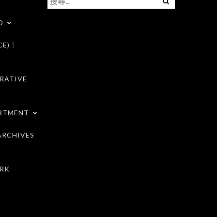
尋
D
關
鍵
CE)｜
字:
RATIVE
RTMENT
RCHIVES
RK