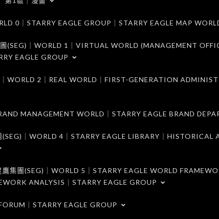
第1區｜漫畫
｜STARRY EAGLE GROUP｜STARRY EAGLE MAP WORL
)｜WORLD 1｜VIRTUAL WORLD (MANAGEMENT OFFI
RRY EAGLE GROUP
D 2｜REAL WORLD｜FIRST-GENERATION ADMINIST
MANAGEMENT WORLD｜STARRY EAGLE BRAND DEPA
ORLD 4｜STARRY EAGLE LIBRARY｜HISTORICAL A
EG)｜WORLD 5｜STARRY EAGLE WORLD FRAMEWO
MEWORK ANALYSIS｜STARRY EAGLE GROUP
ORUM｜STARRY EAGLE GROUP