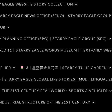
LE WEBSITE STORY COLLECTION
 EAGLE NEWS OFFICE (SENO)｜STARRY EAGLE GROUP
LUB
ANNING OFFICE (SPO)｜STARRY EAGLE GROUP (SEG)
｜STARRY EAGLE WORDS MUSEUM｜TEXT-ONLY WEB
ELIER
13｜星空鬱金香花園｜STARRY TULIP GARDEN
RY EAGLE GLOBAL LIFE STORIES｜MULTILINGUAL E
21ST-CENTURY REAL WORLD．SPORTS & VEHICLES
TRIAL STRUCTURE OF THE 21ST CENTURY