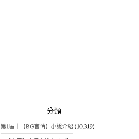
鍵
字:
分類
第1區｜【BG言情】小說介紹
(10,319)