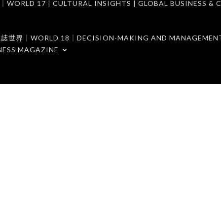
7 | CULTURAL INSIGHTS | GLOBAL BUSINESS & C
ORLD 18｜DECISION-MAKING AND MANAGEMENT 
NESS MAGAZINE