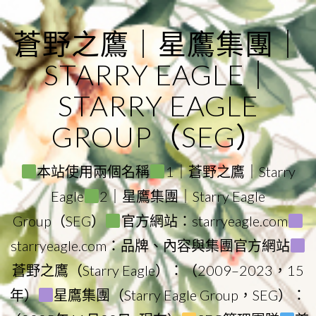
Skip
to
蒼野之鷹｜星鷹集團｜
content
STARRY EAGLE｜
STARRY EAGLE
GROUP（SEG）
本站使用兩個名稱
1｜蒼野之鷹｜Starry
Eagle
2｜星鷹集團｜Starry Eagle
Group（SEG）
官方網站：starryeagle.com
starryeagle.com：品牌、內容與集團官方網站
蒼野之鷹（Starry Eagle）：（2009–2023，15
年）
星鷹集團（Starry Eagle Group，SEG）：