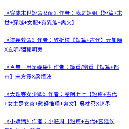
《穿成末世短命女配》作者：我是姐姐【短篇+末
世+穿越+女配+有異能+爽文】
《道長救命》作者：醉折枝【短篇+古代】元如願
X玄明/獨孤明夷
《百無一用是繾綣》作者：簾重/帘重【短篇+都
市】宋方霓X梁恒波
《大理寺女少卿》作者：卷阿七七【短篇+古代
+女主是女官+懸疑推理+爽文】吳枕雲X趙墨
《小嬌嬌》作者：小莊周【短篇+古代+宮廷侯