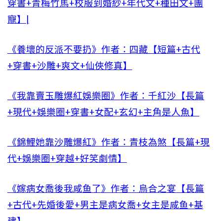
穿書+青梅竹馬+校服到婚紗+年代文+種田文+團
寵】|
《養壞的反派不要扔》作者：四藏【短篇+古代
+穿書+沙雕+爽文+仙俠修真】
《我靠賣玉雕爆紅娛樂圈》作者：千紅沙【長篇
+現代+娛樂圈+穿書+女配+玄幻+主角是人魚】
《錦鯉她靠沙雕爆紅》作者：青枝為煞【長篇+現
代+娛樂圈+穿越+好笑劇情】
《嫁病女喬後我咸鱼了》作者：烏合之宴【長篇
+古代+先婚後愛+男主是病女喬+女主是咸鱼+基