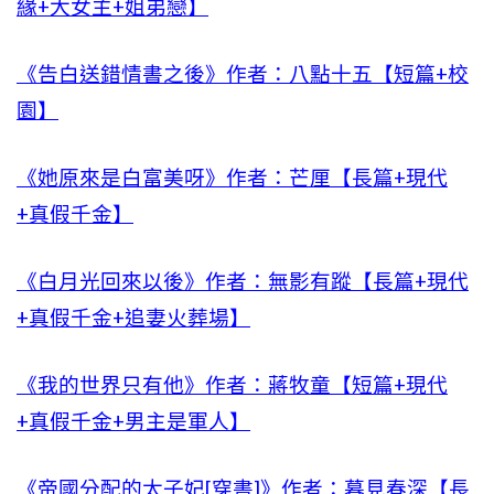
緣+大女主+姐弟戀】
《告白送錯情書之後》作者：八點十五【短篇+校
園】
《她原來是白富美呀》作者：芒厘【長篇+現代
+真假千金】
《白月光回來以後》作者：無影有蹤【長篇+現代
+真假千金+追妻火葬場】
《我的世界只有他》作者：蔣牧童【短篇+現代
+真假千金+男主是軍人】
《帝國分配的太子妃[穿書]》作者：暮見春深【長