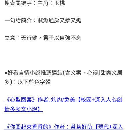
搜索關鍵字：主角：玉桃
一句話簡介：鹹魚通房又嬌又媚
立意：天行健，君子以自強不息
■好看言情小說推薦連結(含文案、心得|甜爽文居
多)：以下藍色字體
《心型圈套》作者: 灼灼/兔美【校園+深入人心劇
情多多文小說】
《你聞起來香香的》作者：茶茶好萌【現代+深入