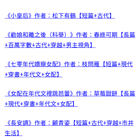
《小皇后》作者：松下有鶴【短篇+古代】
《勸娘和離之後（科舉）》作者：春綠可期【長篇
+百萬字數+古代+穿越+男主視角】
《七零年代嬌寵女配》作者：枝問雁【短篇+現代
+穿書+年代文+女配】
《女配在年代文裡跳芭蕾》作者：草莓甜餅【長篇
+現代+穿書+年代文+女配】
《長安調》作者：顧青姿【短篇+古代+穿越+市井
生活】