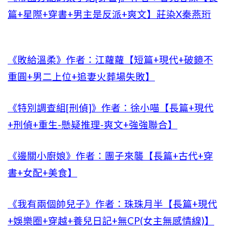
篇+星際+穿書+男主是反派+爽文】莊染X秦燕珩
《敗給溫柔》作者：江蘿蘿【短篇+現代+破鏡不
重圓+男二上位+追妻火葬場失敗】
《特別調查組[刑偵]》作者：徐小喵【長篇+現代
+刑偵+重生-懸疑推理-爽文+強強聯合】
《邊關小廚娘》作者：團子來襲【長篇+古代+穿
書+女配+美食】
《我有兩個帥兒子》作者：珠珠月半【長篇+現代
+娛樂圈+穿越+養兒日記+無CP(女主無感情線)】