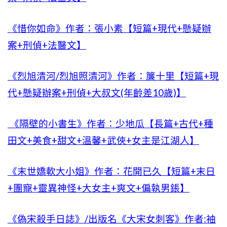
《惜你如命》作者：張小素【短篇+現代+懸疑辦
案+刑偵+法醫文】
《烈旭清河/烈旭照清河》作者：簾十里【短篇+現
代+懸疑辦案+刑偵+大叔文(年齡差10歲)】
《隔壁的小書生》作者：少地瓜【長篇+古代+種
田文+美食+甜文+溫馨+武俠+女主是江湖人】
《末世嬌軟大小姐》作者：花開已久【短篇+末日
+團寵+靈異神怪+大女主+爽文+偏執男鋹】
《偽宋殺手日誌》/出版名《大宋女刺客》作者:袖