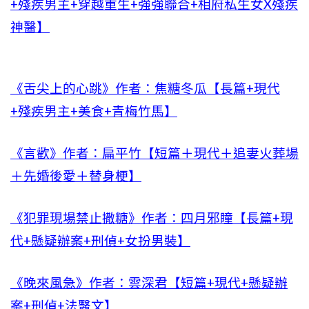
+殘疾男主+穿越重生+強強聯合+相府私生女X殘疾
神醫】
《舌尖上的心跳》作者：焦糖冬瓜【長篇+現代
+殘疾男主+美食+青梅竹馬】
《言歡》作者：扁平竹【短篇＋現代＋追妻火葬場
＋先婚後愛＋替身梗】
《犯罪現場禁止撒糖》作者：四月邪瞳【長篇+現
代+懸疑辦案+刑偵+女扮男裝】
《晚來風急》作者：雲深君【短篇+現代+懸疑辦
案+刑偵+法醫文】