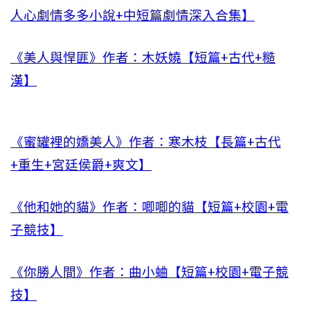
人心劇情多多小說+中短篇劇情深入合集】
《美人與悍匪》作者：木妖嬈【短篇+古代+糙
漢】
《蜜罐裡的嬌美人》作者：寒木枝【長篇+古代
+重生+宮廷侯爵+爽文】
《他和她的貓》作者：唧唧的貓【短篇+校園+電
子競技】
《你勝人間》作者：曲小蛐【短篇+校園+電子競
技】