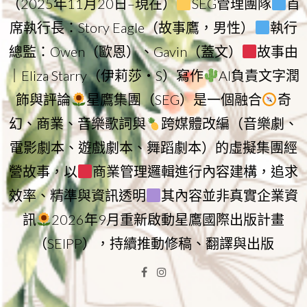
（2025年11月20日–現在）
SEG管理團隊
首
席執行長：Story Eagle（故事鷹，男性）
執行
總監：Owen（歐恩）、Gavin（蓋文）
故事由
｜Eliza Starry（伊莉莎・S）寫作
AI負責文字潤
飾與評論
星鷹集團（SEG）是一個融合
奇
幻、商業、音樂歌詞與
跨媒體改編（音樂劇、
電影劇本、遊戲劇本、舞蹈劇本）的虛擬集團經
營故事，以
商業管理邏輯進行內容建構，追求
效率、精準與資訊透明
其內容並非真實企業資
訊
2026年9月重新啟動星鷹國際出版計畫
（SEIPP），持續推動修稿、翻譯與出版
Facebook
Instagram