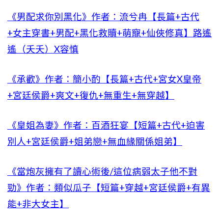
《男配求你別黑化》作者：流兮冉【長篇+古代
+女主穿書+男配+黑化救贖+萌寵+仙俠修真】路遙
遙（夭夭）X容慎
《承歡》作者：簡小酌【長篇+古代+宮女X皇帝
+宮廷侯爵+爽文+復仇+無重生+無穿越】
《皇姐為妻》作者：百酒狂宴【短篇+古代+迫害
別人+宮廷侯爵+姐弟戀+無血緣關係姐弟】
《當炮灰擁有了讀心術後/這位病弱太子他不對
勁》作者：類似瓜子【短篇+穿越+宮廷侯爵+有異
能+非大女主】