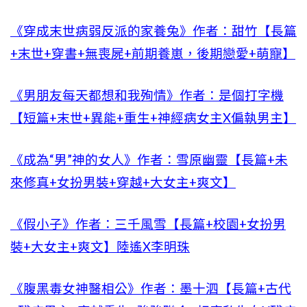
《穿成末世病弱反派的家養兔》作者：甜竹【長篇
+末世+穿書+無喪屍+前期養崽，後期戀愛+萌寵】
《男朋友每天都想和我殉情》作者：是個打字機
【短篇+末世+異能+重生+神經病女主X偏執男主】
《成為“男”神的女人》作者：雪原幽靈【長篇+未
來修真+女扮男裝+穿越+大女主+爽文】
《假小子》作者：三千風雪【長篇+校園+女扮男
裝+大女主+爽文】陸遙X李明珠
《腹黑毒女神醫相公》作者：墨十泗【長篇+古代