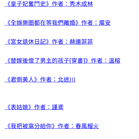
《皇子妃奮鬥史》作者：秀木成林
《全娛樂圈都在等我們離婚》作者：魔安
《宮女退休日記》作者：赫連菲菲
《替嫁後懷了男主的孩子[穿書]》作者：溫榕
《君側美人》作者：北途川
《表姑娘》作者：謹鳶
《我把被窩分給你》作者：春風榴火