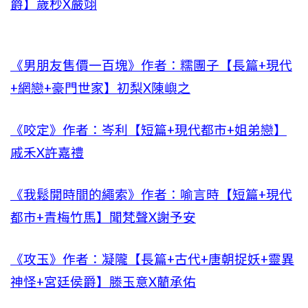
爵】歲杪X嚴翊
《男朋友售價一百塊》作者：糯團子【長篇+現代
+網戀+豪門世家】初梨X陳嶼之
《咬定》作者：岑利【短篇+現代都市+姐弟戀】
戚禾X許嘉禮
《我鬆開時間的繩索》作者：喻言時【短篇+現代
都市+青梅竹馬】聞梵聲X謝予安
《攻玉》作者：凝隴【長篇+古代+唐朝捉妖+靈異
神怪+宮廷侯爵】滕玉意X藺承佑