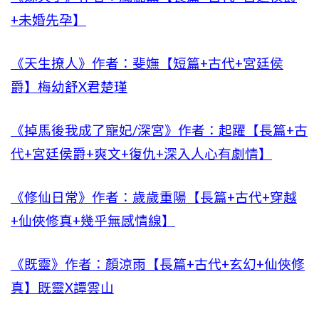
+未婚先孕】
《天生撩人》作者：斐嫵【短篇+古代+宮廷侯
爵】梅幼舒X君楚瑾
《掉馬後我成了寵妃/深宮》作者：起躍【長篇+古
代+宮廷侯爵+爽文+復仇+深入人心有劇情】
《修仙日常》作者：歲歲重陽【長篇+古代+穿越
+仙俠修真+幾乎無感情線】
《既靈》作者：顏涼雨【長篇+古代+玄幻+仙俠修
真】既靈X譚雲山