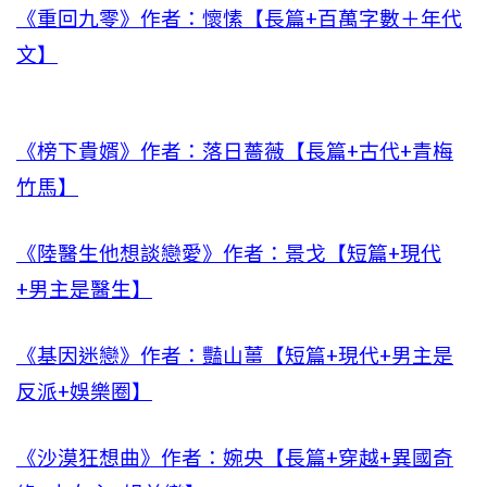
《重回九零》作者：懷愫【長篇+百萬字數＋年代
文】
《榜下貴婿》作者：落日薔薇【長篇+古代+青梅
竹馬】
《陸醫生他想談戀愛》作者：景戈【短篇+現代
+男主是醫生】
《基因迷戀》作者：豔山薑【短篇+現代+男主是
反派+娛樂圈】
《沙漠狂想曲》作者：婉央【長篇+穿越+異國奇