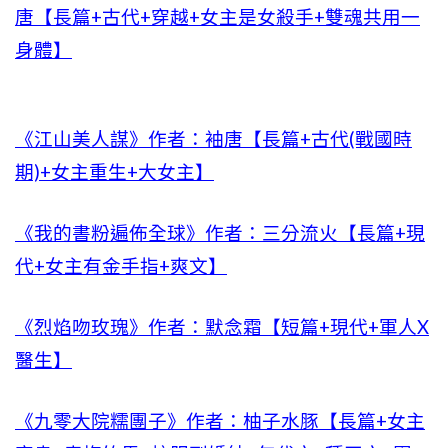
唐【長篇+古代+穿越+女主是女殺手+雙魂共用一
身體】
《江山美人謀》作者：袖唐【長篇+古代(戰國時
期)+女主重生+大女主】
《我的書粉遍佈全球》作者：三分流火【長篇+現
代+女主有金手指+爽文】
《烈焰吻玫瑰》作者：默念霜【短篇+現代+軍人X
醫生】
《九零大院糯團子》作者：柚子水豚【長篇+女主