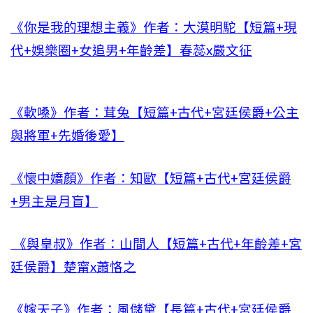
《你是我的理想主義》作者：大漠明駝【短篇+現
代+娛樂圈+女追男+年齡差】春蕊x嚴文征
《軟嗓》作者：茸兔【短篇+古代+宮廷侯爵+公主
與將軍+先婚後愛】
《懷中嬌顏》作者：知歐【短篇+古代+宮廷侯爵
+男主是月盲】
《與皇叔》作者：山間人【短篇+古代+年齡差+宮
廷侯爵】楚甯x蕭恪之
《嫁天子》作者：風儲黛【長篇+古代+宮廷侯爵