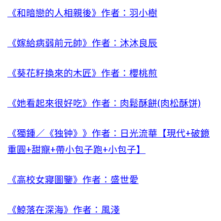
《和暗戀的人相親後》作者：羽小樹
《嫁給病弱前元帥》作者：沐沐良辰
《葵花籽換來的木匠》作者：櫻桃煎
《她看起來很好吃》作者：肉鬆酥餅(肉松酥饼)
《獨鍾／《独钟》》作者：日光流華【現代+破鏡
重圓+甜寵+帶小包子跑+小包子】
《高校女寢圖鑒》作者：盛世愛
《鯨落在深海》作者：風淺