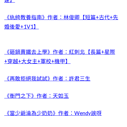
建】
《紈絝教養指南》作者：林俊卿【短篇+古代+先
婚後愛+1V1】
《砸鍋賣鐵去上學》作者：紅刺北【長篇+星際
+穿越+大女主+軍校+機甲】
《再敢拒絕我試試》作者：許君三生
《衡門之下》作者：天如玉
《當少爺淪為少奶奶》作者：Wendy誒呀