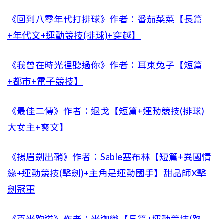
《回到八零年代打排球》作者：番茄菜菜【長篇
+年代文+運動競技(排球)+穿越】
《我曾在時光裡聽過你》作者：耳東兔子【短篇
+都市+電子競技】
《最佳二傳》作者：退戈【短篇+運動競技(排球)
大女主+爽文】
《揚眉劍出鞘》作者：Sable塞布林【短篇+異國情
緣+運動競技(擊劍)+主角是運動國手】甜品師X擊
劍冠軍