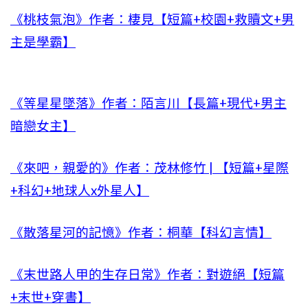
《桃枝氣泡》作者：棲見【短篇+校園+救贖文+男
主是學霸】
《等星星墜落》作者：陌言川【長篇+現代+男主
暗戀女主】
《來吧，親愛的》作者：茂林修竹 | 【短篇+星際
+科幻+地球人x外星人】
《散落星河的記憶》作者：桐華【科幻言情】
《末世路人甲的生存日常》作者：對遊絕【短篇
+末世+穿書】