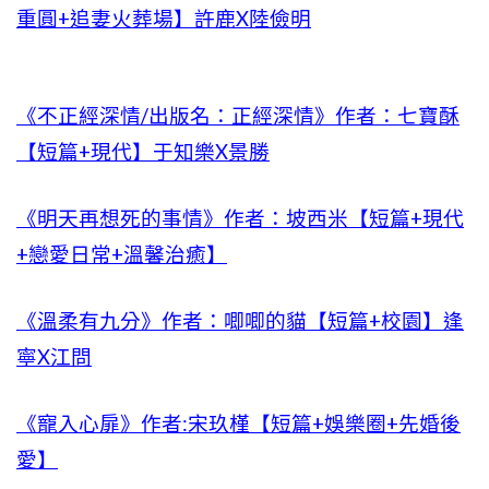
重圓+追妻火葬場】許鹿X陸儉明
《不正經深情/出版名：正經深情》作者：七寶酥
【短篇+現代】于知樂X景勝
《明天再想死的事情》作者：坡西米【短篇+現代
+戀愛日常+溫馨治癒】
《溫柔有九分》作者：唧唧的貓【短篇+校園】逢
寧X江問
《寵入心扉》作者:宋玖槿【短篇+娛樂圈+先婚後
愛】