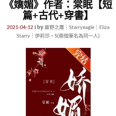
《嬌媚》作者：棠眠【短
篇+古代+穿書】
2021-04-12
by
蒼野之鷹｜Starryeagle｜Eliza
|
Starry｜伊莉莎・S(兩個筆名為同一人)