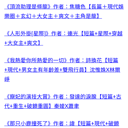
《頂流助理是條龍》作者：焦糖色【長篇＋現代娛
樂圈＋玄幻＋大女主＋爽文＋主角是龍】
《人形外掛[星際]》作者：連光【短篇+星際+穿越
+大女主+爽文】
《我熱愛你所熱愛的一切》作者：詩換花【短篇
+現代+男女主有年齡差+雙飛行員】沈惟姝X林爾
崢
《寵妃的演技大賞》作者：發達的淚腺【短篇+古
代+重生+破鏡重圓】秦婈X蕭聿
《那只小鹿撞死了》作者：諱【短篇+現代+破鏡