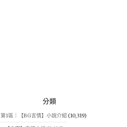
鍵
字:
分類
第1區｜【BG言情】小說介紹
(10,319)