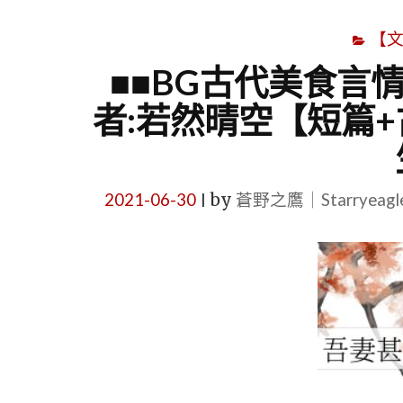
【
■■BG古代美食言情
者:若然晴空【短篇+
2021-06-30
by
蒼野之鷹｜Starryeag
|