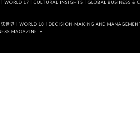
7 | CULTURAL INSIGHTS | GLOBAL BUSINESS & C
ORLD 18｜DECISION-MAKING AND MANAGEMENT 
NESS MAGAZINE