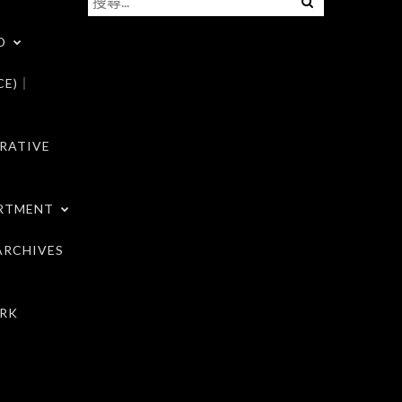
尋
D
關
鍵
CE)｜
字:
RATIVE
RTMENT
RCHIVES
RK