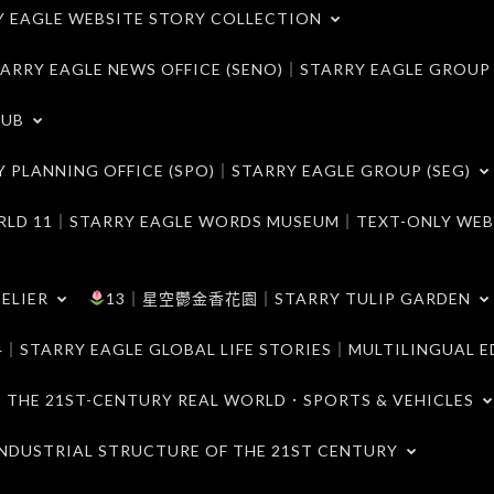
LE WEBSITE STORY COLLECTION
 EAGLE NEWS OFFICE (SENO)｜STARRY EAGLE GROUP
LUB
ANNING OFFICE (SPO)｜STARRY EAGLE GROUP (SEG)
｜STARRY EAGLE WORDS MUSEUM｜TEXT-ONLY WEB
ELIER
13｜星空鬱金香花園｜STARRY TULIP GARDEN
RY EAGLE GLOBAL LIFE STORIES｜MULTILINGUAL E
21ST-CENTURY REAL WORLD．SPORTS & VEHICLES
TRIAL STRUCTURE OF THE 21ST CENTURY