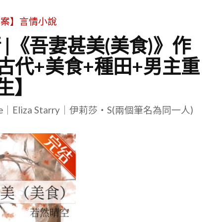
文案】言情小說
 |《吾妻甚美(美食)》作
古代+美食+種田+男主重
生】
le｜Eliza Starry｜伊莉莎・S(兩個筆名為同一人)