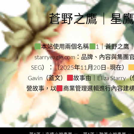
Skip
to
蒼野之鷹｜星鷹集團
content
本站使用兩個名稱
1｜蒼野之鷹｜Sta
starryeagle.com：品牌、內容與集
SEG）：（2025年11月20日–現在）
Gavin（蓋文）
故事由｜Eliza Star
營故事，以
商業管理邏輯進行內容建