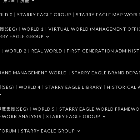
第1區｜漫畫
｜STARRY EAGLE GROUP｜STARRY EAGLE MAP WORL
)｜WORLD 1｜VIRTUAL WORLD (MANAGEMENT OFFI
RRY EAGLE GROUP
D 2｜REAL WORLD｜FIRST-GENERATION ADMINIST
MANAGEMENT WORLD｜STARRY EAGLE BRAND DEPA
ORLD 4｜STARRY EAGLE LIBRARY｜HISTORICAL A
EG)｜WORLD 5｜STARRY EAGLE WORLD FRAMEWO
MEWORK ANALYSIS｜STARRY EAGLE GROUP
ORUM｜STARRY EAGLE GROUP