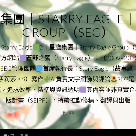
｜STARRY EAGLE｜ST
GROUP（SEG）
rry Eagle
2｜星鷹集團｜Starry Eagle Group
團官方網站
蒼野之鷹（Starry Eagle）：（2009–20
SEG管理團隊
首席執行長：Story Eagle（故事
ry（伊莉莎・S）寫作
AI負責文字潤飾與評論
SEG
構，追求效率、精準與資訊透明
其內容並非真實企
版計畫（SEIPP），持續推動修稿、翻譯與出版
Facebook
Instagram