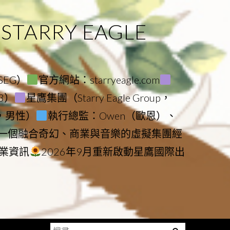
ARRY EAGLE
（SEG）
官方網站：starryeagle.com
23）
星鷹集團（Starry Eagle Group，
鷹，男性）
執行總監：Owen（歐恩）、
是一個融合奇幻、商業與音樂的虛擬集團經
業資訊
2026年9月重新啟動星鷹國際出
搜
Menu