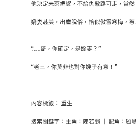
他決定未雨綢繆，不給仇敵路可走，當然
嬌妻甚美，出塵脫俗，恰似傲雪寒梅，惹
“……哥，你確定，是嬌妻？”
“老三，你莫非也對你嫂子有意！”
內容標籤： 重生
搜索關鍵字：主角：陳若弱 ┃ 配角：顧