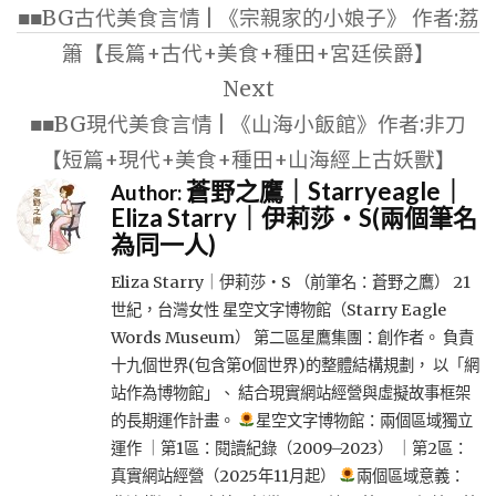
■■BG古代美食言情 | 《宗親家的小娘子》 作者:荔
導
簫【長篇+古代+美食+種田+宮廷侯爵】
覽
Next
■■BG現代美食言情 | 《山海小飯館》作者:非刀
【短篇+現代+美食+種田+山海經上古妖獸】
蒼野之鷹｜Starryeagle｜
Author:
Eliza Starry｜伊莉莎・S(兩個筆名
為同一人)
Eliza Starry｜伊莉莎・S （前筆名：蒼野之鷹） 21
世紀，台灣女性 星空文字博物館（Starry Eagle
Words Museum） 第二區星鷹集團：創作者。 負責
十九個世界(包含第0個世界)的整體結構規劃， 以「網
站作為博物館」、 結合現實網站經營與虛擬故事框架
的長期運作計畫。
星空文字博物館：兩個區域獨立
運作 ｜第1區：閱讀紀錄（2009–2023） ｜第2區：
真實網站經營（2025年11月起）
兩個區域意義：