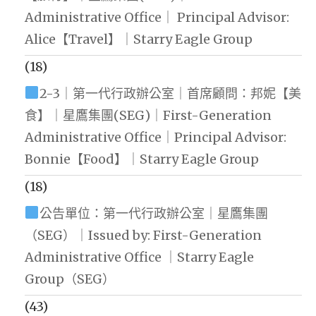
Administrative Office｜ Principal Advisor:
Alice【Travel】｜Starry Eagle Group
(18)
2-3｜第一代行政辦公室｜首席顧問：邦妮【美
食】｜星鷹集團(SEG)｜First-Generation
Administrative Office｜Principal Advisor:
Bonnie【Food】｜Starry Eagle Group
(18)
公告單位：第一代行政辦公室｜星鷹集團
（SEG）｜Issued by: First-Generation
Administrative Office ｜Starry Eagle
Group（SEG）
(43)