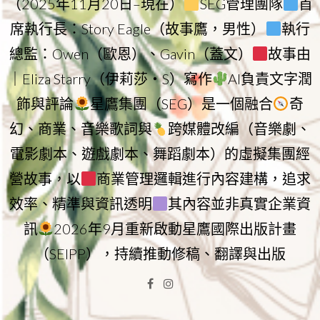
（2025年11月20日–現在）
SEG管理團隊
首
席執行長：Story Eagle（故事鷹，男性）
執行
總監：Owen（歐恩）、Gavin（蓋文）
故事由
｜Eliza Starry（伊莉莎・S）寫作
AI負責文字潤
飾與評論
星鷹集團（SEG）是一個融合
奇
幻、商業、音樂歌詞與
跨媒體改編（音樂劇、
電影劇本、遊戲劇本、舞蹈劇本）的虛擬集團經
營故事，以
商業管理邏輯進行內容建構，追求
效率、精準與資訊透明
其內容並非真實企業資
訊
2026年9月重新啟動星鷹國際出版計畫
（SEIPP），持續推動修稿、翻譯與出版
Facebook
Instagram