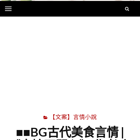
Menu
字
【文案】言情小說
■■BG古代美食言情 |