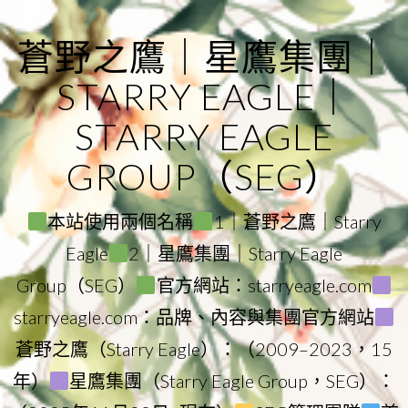
Skip
to
蒼野之鷹｜星鷹集團｜
content
STARRY EAGLE｜
STARRY EAGLE
GROUP（SEG）
本站使用兩個名稱
1｜蒼野之鷹｜Starry
Eagle
2｜星鷹集團｜Starry Eagle
Group（SEG）
官方網站：starryeagle.com
starryeagle.com：品牌、內容與集團官方網站
蒼野之鷹（Starry Eagle）：（2009–2023，15
年）
星鷹集團（Starry Eagle Group，SEG）：