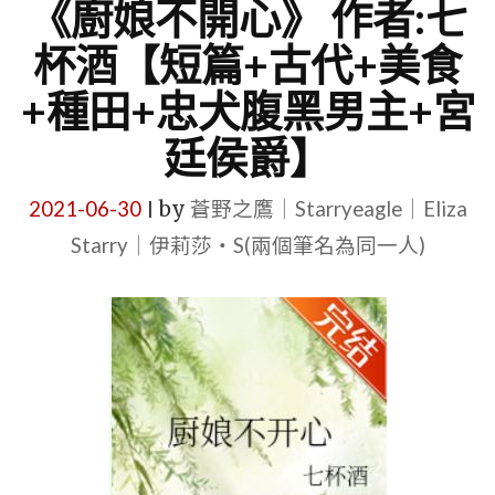
《廚娘不開心》 作者:七
杯酒【短篇+古代+美食
+種田+忠犬腹黑男主+宮
廷侯爵】
2021-06-30
by
蒼野之鷹｜Starryeagle｜Eliza
|
Starry｜伊莉莎・S(兩個筆名為同一人)