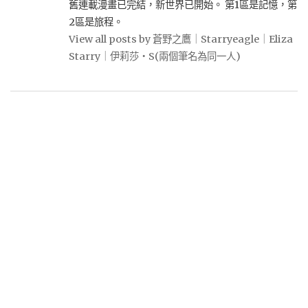
舊連載漫畫已完結，新世界已開始。 第1區是記憶，第
2區是旅程。
View all posts by 蒼野之鷹｜Starryeagle｜Eliza
Starry｜伊莉莎・S(兩個筆名為同一人)