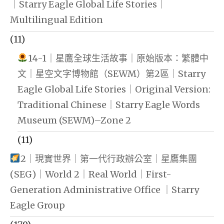
｜Starry Eagle Global Life Stories｜
Multilingual Edition
(11)
14-1｜星鷹全球生活故事｜原始版本：繁體中
文｜星空文字博物館（SEWM）第2區｜Starry
Eagle Global Life Stories｜Original Version:
Traditional Chinese｜Starry Eagle Words
Museum (SEWM)–Zone 2
(11)
2｜現實世界｜第一代行政辦公室｜星鷹集團
(SEG)｜World 2｜Real World｜First-
Generation Administrative Office ｜Starry
Eagle Group