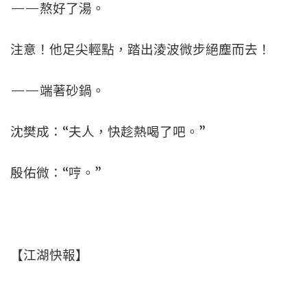
——熬好了湯。
注意！他足尖輕點，踏出淩波微步絕塵而去！
——端著砂鍋。
沈樊成：“夫人，快趁熱喝了吧。”
殷佑微：“哼。”
【江湖快報】