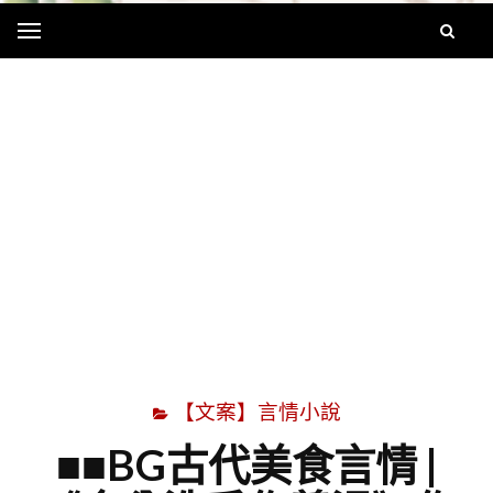
Menu
字
【文案】言情小說
■■BG古代美食言情 |