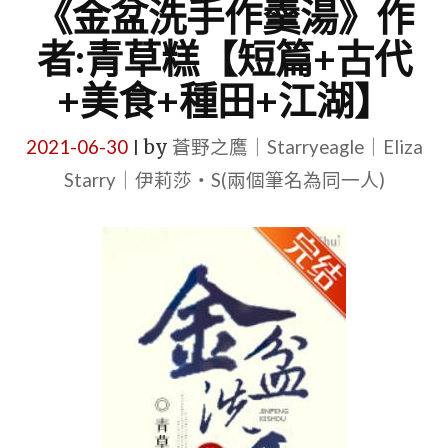
《金盆洗手作羹湯》作
者:青草糕【短篇+古代
+美食+種田+江湖】
2021-06-30
by
蒼野之鷹｜Starryeagle｜Eliza
|
Starry｜伊莉莎・S(兩個筆名為同一人)