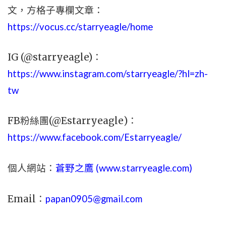
文，
方格子專欄文章：
https://vocus.cc/starryeagle/home
IG (@starryeagle)：
https://www.instagram.com/starryeagle/?hl=zh-
tw
FB粉絲團(@Estarryeagle)：
https://www.facebook.com/Estarryeagle/
個人網站：
蒼野之鷹 (
www.
starryeagle.com
)
Email：
papan0905@gmail.com