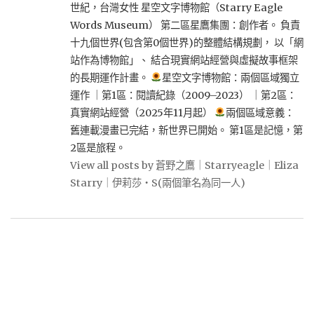
世紀，台灣女性 星空文字博物館（Starry Eagle
Words Museum） 第二區星鷹集團：創作者。 負責
十九個世界(包含第0個世界)的整體結構規劃， 以「網
站作為博物館」、 結合現實網站經營與虛擬故事框架
的長期運作計畫。
星空文字博物館：兩個區域獨立
運作 ｜第1區：閱讀紀錄（2009–2023） ｜第2區：
真實網站經營（2025年11月起）
兩個區域意義：
舊連載漫畫已完結，新世界已開始。 第1區是記憶，第
2區是旅程。
View all posts by 蒼野之鷹｜Starryeagle｜Eliza
Starry｜伊莉莎・S(兩個筆名為同一人)