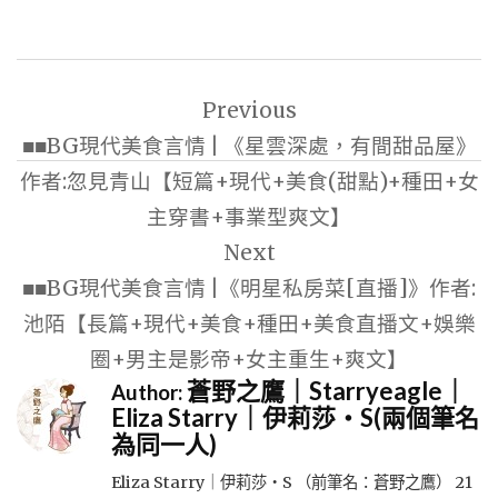
文
Previous
章
■■BG現代美食言情 | 《星雲深處，有間甜品屋》
導
作者:忽見青山【短篇+現代+美食(甜點)+種田+女
覽
主穿書+事業型爽文】
Next
■■BG現代美食言情 |《明星私房菜[直播]》作者:
池陌【長篇+現代+美食+種田+美食直播文+娛樂
圈+男主是影帝+女主重生+爽文】
蒼野之鷹｜Starryeagle｜
Author:
Eliza Starry｜伊莉莎・S(兩個筆名
為同一人)
Eliza Starry｜伊莉莎・S （前筆名：蒼野之鷹） 21