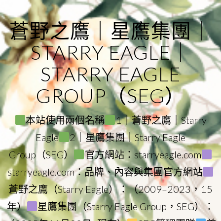
Skip
to
蒼野之鷹｜星鷹集團｜
content
STARRY EAGLE｜
STARRY EAGLE
GROUP（SEG）
本站使用兩個名稱
1｜蒼野之鷹｜Starry
Eagle
2｜星鷹集團｜Starry Eagle
Group（SEG）
官方網站：starryeagle.com
starryeagle.com：品牌、內容與集團官方網站
蒼野之鷹（Starry Eagle）：（2009–2023，15
年）
星鷹集團（Starry Eagle Group，SEG）：