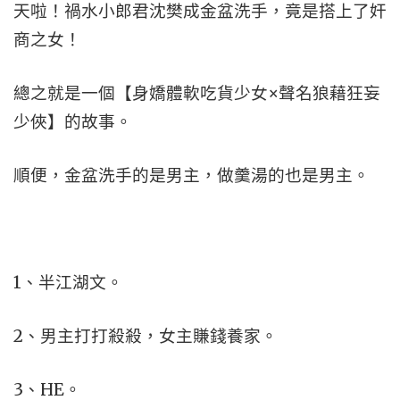
天啦！禍水小郎君沈樊成金盆洗手，竟是搭上了奸
商之女！
總之就是一個【身嬌體軟吃貨少女×聲名狼藉狂妄
少俠】的故事。
順便，金盆洗手的是男主，做羹湯的也是男主。
1、半江湖文。
2、男主打打殺殺，女主賺錢養家。
3、HE。