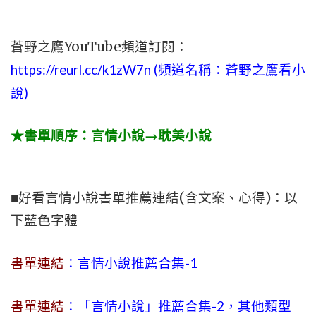
蒼野之鷹YouTube頻道訂閱：
https://reurl.cc/k1zW7n (頻道名稱：蒼野之鷹看小
說)
★書單順序：言情小說→耽美小說
■好看言情小說書單推薦連結(含文案、心得)：以
下藍色字體
書單連結
：言情小說推薦合集-1
書單連結
：「言情小說」推薦合集-2，其他類型