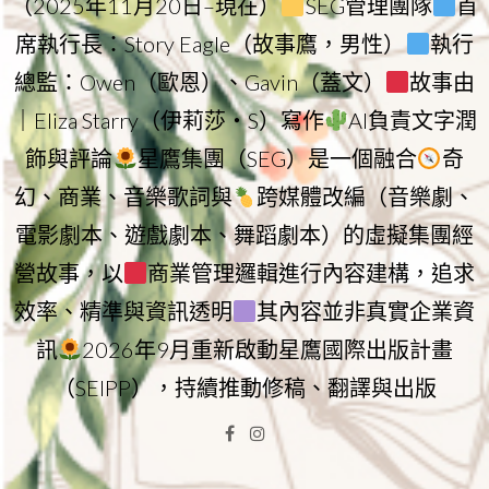
（2025年11月20日–現在）
SEG管理團隊
首
席執行長：Story Eagle（故事鷹，男性）
執行
總監：Owen（歐恩）、Gavin（蓋文）
故事由
｜Eliza Starry（伊莉莎・S）寫作
AI負責文字潤
飾與評論
星鷹集團（SEG）是一個融合
奇
幻、商業、音樂歌詞與
跨媒體改編（音樂劇、
電影劇本、遊戲劇本、舞蹈劇本）的虛擬集團經
營故事，以
商業管理邏輯進行內容建構，追求
效率、精準與資訊透明
其內容並非真實企業資
訊
2026年9月重新啟動星鷹國際出版計畫
（SEIPP），持續推動修稿、翻譯與出版
Facebook
Instagram