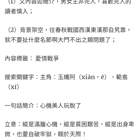
（1）文內容如簡介，男女主非完人，喜歡完人的
讀者慎入；
（2）背景架空，往春秋戰國西漢東漢那旮旯靠，
就不要扯什麼名節啊大門不出之類問題了；
內容標籤： 愛情戰爭
搜索關鍵字：主角：玉纖阿（xiān，ē），範翕
（xī）
一句話簡介：心機美人玩脫了
立意：縱是滿腹心機，縱是貧困艱苦，縱是出身卑
微，也要自破牢獄，翱於天際！