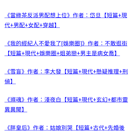
《當綠茶反派男配想上位》作者：岱旦【短篇+現
代+男配+女配+穿越】
《我的經紀人不愛我了[娛樂圈]》作者：不敢逛街
【短篇+現代+娛樂圈+姐弟戀+男主是病女喬】
《雪盲》作者：李大發【短篇+現代+懸疑推理+刑
偵】
《滌魂》作者：淺夜白【短篇+現代+玄幻+都市靈
異異聞】
《胖皇后》作者：姑娘別哭【短篇+古代+先婚後