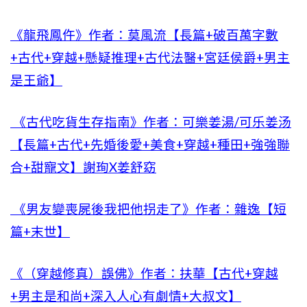
《龍飛鳳仵》作者：莫風流【長篇+破百萬字數
+古代+穿越+懸疑推理+古代法醫+宮廷侯爵+男主
是王爺】
《古代吃貨生存指南》作者：可樂姜湯/可乐姜汤
【長篇+古代+先婚後愛+美食+穿越+種田+強強聯
合+甜寵文】謝珣X姜舒窈
《男友變喪屍後我把他拐走了》作者：雜逸【短
篇+末世】
《（穿越修真）誤佛》作者：扶華【古代+穿越
+男主是和尚+深入人心有劇情+大叔文】