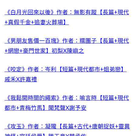
《白月光回來以後》作者：無影有蹤【長篇+現代
+真假千金+追妻火葬場】
《男朋友售價一百塊》作者：糯團子【長篇+現代
+網戀+豪門世家】初梨X陳嶼之
《咬定》作者：岑利【短篇+現代都市+姐弟戀】
戚禾X許嘉禮
《我鬆開時間的繩索》作者：喻言時【短篇+現代
都市+青梅竹馬】聞梵聲X謝予安
《攻玉》作者：凝隴【長篇+古代+唐朝捉妖+靈異