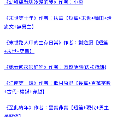
《幼稚總裁與冷漠的我》作者：小央
《末世第十年》作者：扶華【短篇+末世+種田+治
癒文+無男主】
《末世路人甲的生存日常》作者：對遊絕【短篇
+末世+穿書】
《她看起來很好吃》作者：肉鬆酥餅(肉松酥饼)
《江南第一媳》作者：鄉村原野【長篇+百萬字數
+古代+權謀+穿越】
《至此終年》作者：墨寶非寶【短篇+現代+男主
是殘疾】