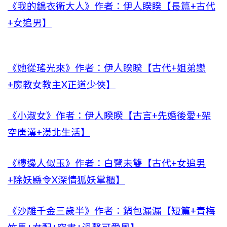
《我的錦衣衛大人》作者：伊人睽睽【長篇+古代
+女追男】
《她從瑤光來》作者：伊人睽睽【古代+姐弟戀
+魔教女教主X正道少俠】
《小淑女》作者：伊人睽睽【古言+先婚後愛+架
空唐漢+漠北生活】
《樓邊人似玉》作者：白鷺未雙【古代+女追男
+除妖縣令X深情狐妖掌櫃】
《沙雕千金三歲半》作者：鍋包漏漏【短篇+青梅