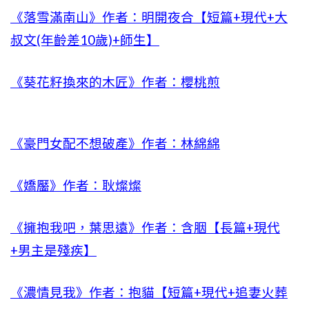
《落雪滿南山》作者：明開夜合【短篇+現代+大
叔文(年齡差10歲)+師生】
《葵花籽換來的木匠》作者：櫻桃煎
《豪門女配不想破產》作者：林綿綿
《嬌靨》作者：耿燦燦
《擁抱我吧，葉思遠》作者：含胭【長篇+現代
+男主是殘疾】
《濃情見我》作者：抱貓【短篇+現代+追妻火葬