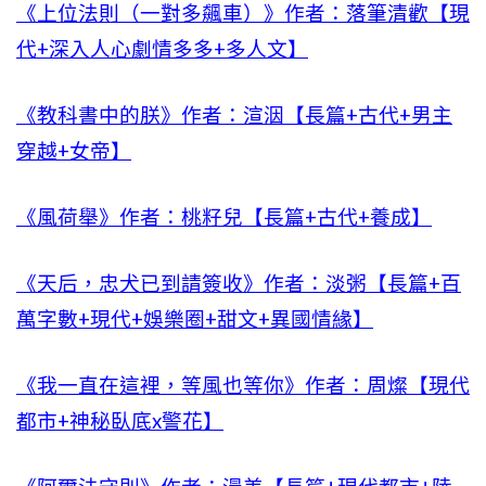
《上位法則（一對多飆車）》作者：落筆清歡【現
代+深入人心劇情多多+多人文】
《教科書中的朕》作者：渲洇【長篇+古代+男主
穿越+女帝】
《風荷舉》作者：桃籽兒【長篇+古代+養成】
《天后，忠犬已到請簽收》作者：淡粥【長篇+百
萬字數+現代+娛樂圈+甜文+異國情緣】
《我一直在這裡，等風也等你》作者：周燦【現代
都市+神秘臥底x警花】