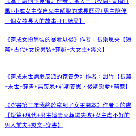
《為了讓何玉後悔》作者：番大王【校園+青梅竹
馬+小虐女主從自卑中解脫的成長歷程+男主陪伴
一個女孩長大的故事+HE結局】
《穿成女扮男裝的暴君以後》作者：長樂思央【短
篇+古代+女扮男裝+穿越+大女主+爽文】
《穿成末世病弱反派的家養兔》作者：甜竹【長篇
+末世+穿書+無喪屍+前期養崽，後期戀愛+萌寵】
《穿書第三年我終於拿到了女主劇本》作者：的盧
【短篇+現代+男主追妻火葬場失敗+女主虐不好的
男人前夫+爽文+穿書】