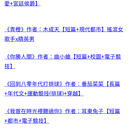
愛+宮廷侯爵】
《青橙》作者：木成天【短篇+現代都市】搖滾女
歌手x精英男
《你勝人間》作者：曲小蛐【短篇+校園+電子競
技】
《回到八零年代打排球》作者：番茄菜菜【長篇
+年代文+運動競技(排球)+穿越】
《我曾在時光裡聽過你》作者：耳東兔子【短篇
+都市+電子競技】