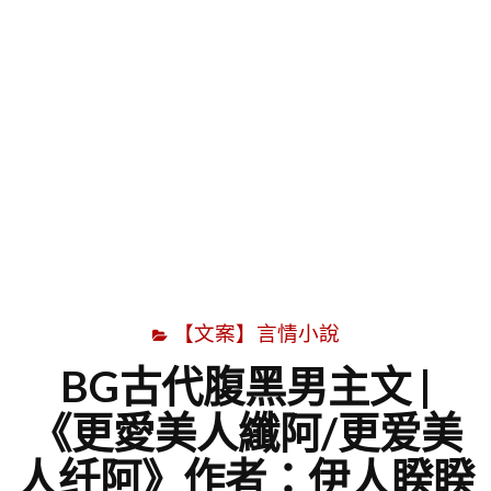
字
【文案】言情小說
BG古代腹黑男主文 |
《更愛美人纖阿/更爱美
人纤阿》作者：伊人睽睽