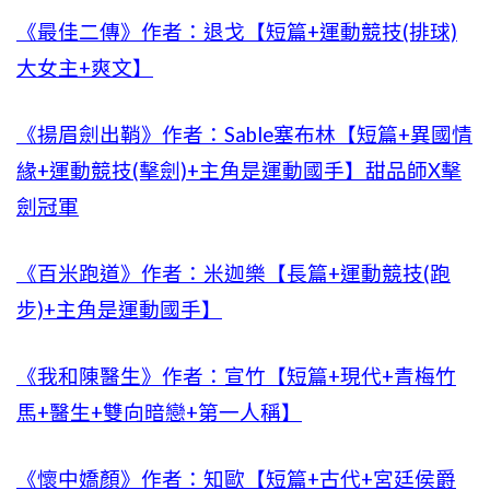
《最佳二傳》作者：退戈【短篇+運動競技(排球)
大女主+爽文】
《揚眉劍出鞘》作者：Sable塞布林【短篇+異國情
緣+運動競技(擊劍)+主角是運動國手】甜品師X擊
劍冠軍
《百米跑道》作者：米迦樂【長篇+運動競技(跑
步)+主角是運動國手】
《我和陳醫生》作者：宣竹【短篇+現代+青梅竹
馬+醫生+雙向暗戀+第一人稱】
《懷中嬌顏》作者：知歐【短篇+古代+宮廷侯爵