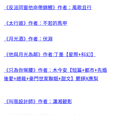
《反派同窗他命帶錦鯉》作者：風歌且行
《太行道》作者：不若的馬甲
《月光酒》作者：伏淵
《他與月光為鄰》作者:丁墨【星際+科幻】
《只為你彎腰》作者：木今安【短篇+都市+先婚
後愛+總裁+豪門世家聯姻+甜文】鬱錚X應梨
《叫我設計師》作者：瀟湘碧影