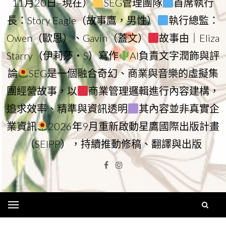
11月20日–現在）
SEG管理團隊
首席執行
長：Story Eagle（故事鷹，男性）
執行總監：
Owen（歐恩）、Gavin（蓋文）
故事由｜Eliza
Starry（伊莉莎・S）寫作
AI負責文字潤飾與評
論
SEG是一個融合奇幻、商業與音樂的虛擬集
團經營故事，以
商業管理邏輯進行內容建構，
追求效率、精準與資訊透明
其內容並非真實企
業資訊
2026年9月重新啟動星鷹國際出版計畫
（SEIPP），持續推動修稿、翻譯與出版
Facebook
Instagram
Menu