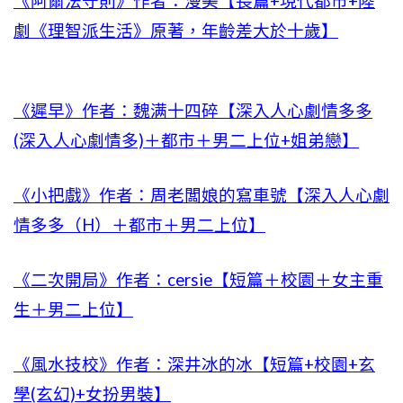
《阿爾法守則》作者：漫美【長篇+現代都市+陸
劇《理智派生活》原著，年齡差大於十歲】
《遲早》作者：魏满十四碎【深入人心劇情多多
(深入人心劇情多)＋都市＋男二上位+姐弟戀】
《小把戲》作者：周老闆娘的寫車號【深入人心劇
情多多（H）＋都市＋男二上位】
《二次開局》作者：cersie【短篇＋校園＋女主重
生＋男二上位】
《風水技校》作者：深井冰的冰【短篇+校園+玄
學(玄幻)+女扮男裝】