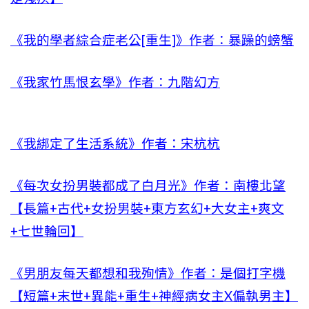
《我的學者綜合症老公[重生]》作者：暴躁的螃蟹
《我家竹馬恨玄學》作者：九階幻方
《我綁定了生活系統》作者：宋杭杭
《每次女扮男裝都成了白月光》作者：南樓北望
【長篇+古代+女扮男裝+東方玄幻+大女主+爽文
+七世輪回】
《男朋友每天都想和我殉情》作者：是個打字機
【短篇+末世+異能+重生+神經病女主X偏執男主】