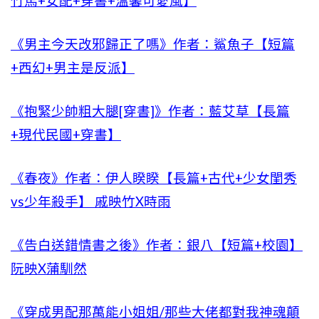
竹馬+女配+穿書+溫馨可愛風】
《男主今天改邪歸正了嗎》作者：鯊魚子【短篇
+西幻+男主是反派】
《抱緊少帥粗大腿[穿書]》作者：藍艾草【長篇
+現代民國+穿書】
《春夜》作者：伊人睽睽【長篇+古代+少女閨秀
vs少年殺手】 戚映竹X時雨
《告白送錯情書之後》作者：銀八【短篇+校園】
阮映X蒲馴然
《穿成男配那萬能小姐姐/那些大佬都對我神魂顛