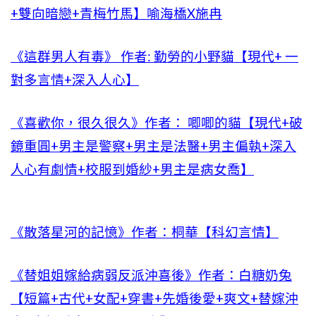
+雙向暗戀+青梅竹馬】喻海橋X施冉
《這群男人有毒》 作者: 勤勞的小野貓【現代+ 一
對多言情+深入人心】
《喜歡你，很久很久》作者： 唧唧的貓【現代+破
鏡重圓+男主是警察+男主是法醫+男主偏執+深入
人心有劇情+校服到婚紗+男主是病女喬】
《散落星河的記憶》作者：桐華【科幻言情】
《替姐姐嫁給病弱反派沖喜後》作者：白糖奶兔
【短篇+古代+女配+穿書+先婚後愛+爽文+替嫁沖