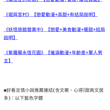
《堀與宮村》【戀愛動漫+高甜+有結局說明】
《妖怪旅館營業中》【戀愛+美食動漫+暖甜+結局
說明】
《紫羅蘭永恆花園》【催淚動漫+年齡差+軍人男
主】
■好看言情小說推薦連結(含文案、心得|甜爽文居
多)：以下藍色字體