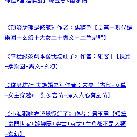
神怪+宮廷侯爵】滕玉意X藺承佑
《頂流助理是條龍》作者：焦糖色【長篇＋現代娛
樂圈＋玄幻＋大女主＋爽文＋主角是龍】
《拿穩綠茶劇本後我爆紅了》作者：維客 | 【長篇
+娛樂圈+爽文+玄幻】
《俊男坊/七夫護嬌妻》作者：末果【古代+女尊
+女主穿越+一對多言情+深入人心有劇情】
《小海獺她靠睡覺爆紅了》作者：君玉君【短篇
+豪門世家+娛樂圈+穿書+爽文+主角都不是人類
+玄幻】