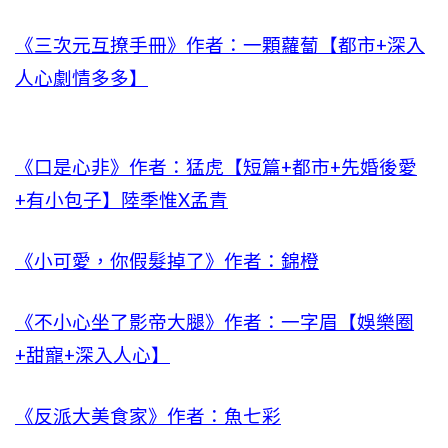
《三次元互撩手冊》作者：一顆蘿蔔【都市+深入
人心劇情多多】
《口是心非》作者：猛虎【短篇+都市+先婚後愛
+有小包子】陸季惟X孟青
《小可愛，你假髮掉了》作者：錦橙
《不小心坐了影帝大腿》作者：一字眉【娛樂圈
+甜寵+深入人心】
《反派大美食家》作者：魚七彩