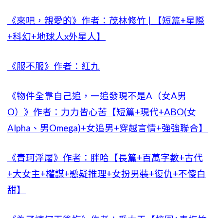
《來吧，親愛的》作者：茂林修竹 | 【短篇+星際
+科幻+地球人x外星人】
《服不服》作者：紅九
《物件全靠自己追，一追發現不是A（女A男
O）》作者：力力皆心苦【短篇+現代+ABO(女
Alpha、男Omega)+女追男+穿越言情+強強聯合】
《青珂浮屠》作者：胖哈【長篇+百萬字數+古代
+大女主+權謀+懸疑推理+女扮男裝+復仇+不傻白
甜】