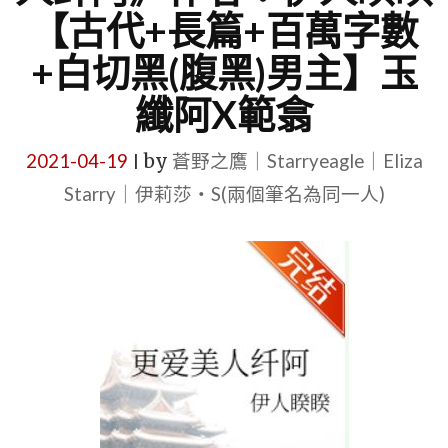
【古代+長篇+百萬字數
+白切黑(腹黑)男主】玉
纖阿X範翕
2021-04-19
by
蒼野之鷹｜Starryeagle｜Eliza
|
Starry｜伊莉莎・S(兩個筆名為同一人)