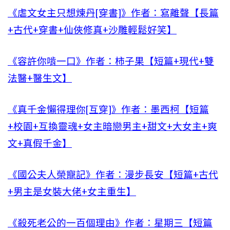
《虐文女主只想煉丹[穿書]》作者：寫離聲【長篇
+古代+穿書+仙俠修真+沙雕輕鬆好笑】
《容許你啃一口》作者：柿子果【短篇+現代+雙
法醫+醫生文】
《真千金懶得理你[互穿]》作者：墨西柯【短篇
+校園+互換靈魂+女主暗戀男主+甜文+大女主+爽
文+真假千金】
《國公夫人榮寵記》作者：漫步長安【短篇+古代
+男主是女裝大佬+女主重生】
《殺死老公的一百個理由》作者：星期三【短篇