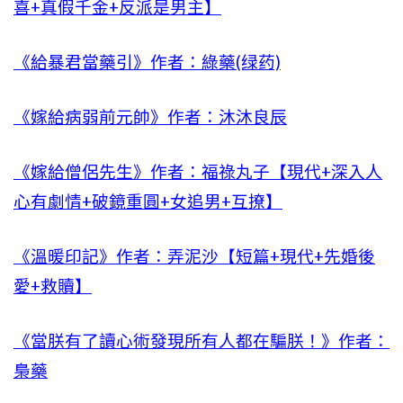
喜+真假千金+反派是男主】
《給暴君當藥引》作者：綠藥(绿药)
《嫁給病弱前元帥》作者：沐沐良辰
《嫁給僧侶先生》作者：福祿丸子【現代+深入人
心有劇情+破鏡重圓+女追男+互撩】
《溫暖印記》作者：弄泥沙【短篇+現代+先婚後
愛+救贖】
《當朕有了讀心術發現所有人都在騙朕！》作者：
梟藥