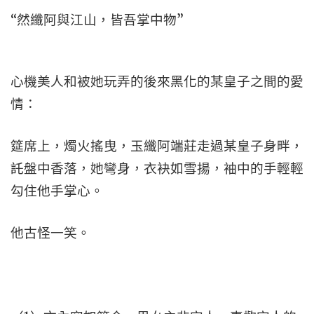
“然纖阿與江山，皆吾掌中物”
心機美人和被她玩弄的後來黑化的某皇子之間的愛
情：
筵席上，燭火搖曳，玉纖阿端莊走過某皇子身畔，
託盤中香落，她彎身，衣袂如雪揚，袖中的手輕輕
勾住他手掌心。
他古怪一笑。