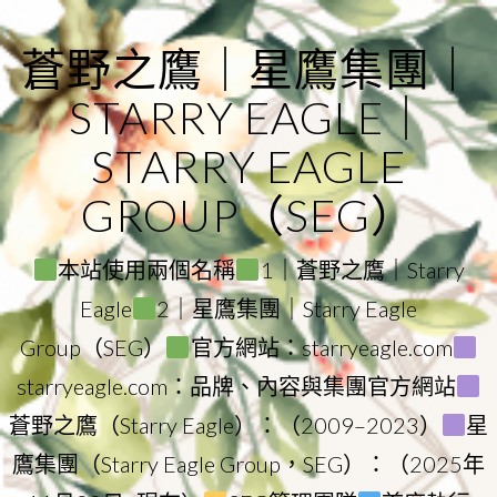
Skip
to
蒼野之鷹｜星鷹集團｜
content
STARRY EAGLE｜
STARRY EAGLE
GROUP（SEG）
本站使用兩個名稱
1｜蒼野之鷹｜Starry
Eagle
2｜星鷹集團｜Starry Eagle
Group（SEG）
官方網站：starryeagle.com
starryeagle.com：品牌、內容與集團官方網站
蒼野之鷹（Starry Eagle）：（2009–2023）
星
鷹集團（Starry Eagle Group，SEG）：（2025年