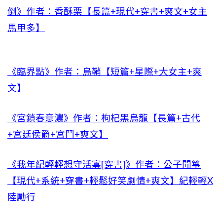
倒》作者：香酥栗【長篇+現代+穿書+爽文+女主
馬甲多】
《臨界點》作者：烏鞘【短篇+星際+大女主+爽
文】
《宮鎖春意濃》作者：枸杞黑烏龍【長篇+古代
+宮廷侯爵+宮鬥+爽文】
《我年紀輕輕想守活寡[穿書]》作者：公子聞箏
【現代+系統+穿書+輕鬆好笑劇情+爽文】紀輕輕X
陸勵行