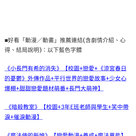
■好看「動漫／動畫」推薦連結(含劇情介紹、心
得、結局說明)：以下藍色字體
《小長門有希的消失》【校園+戀愛+《涼宮春日
的憂鬱》外傳作品+平行世界的戀愛故事+少女心
爆棚+甜甜戀愛題材萌番+長門大萌神】
《暗殺教室》【校園+3年E班老師與學生+笑中帶
淚+催淚動漫】
《魔法使的新娘》【戀愛動漫+養成+魔法異能】