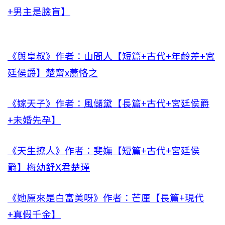
+男主是臉盲】
《與皇叔》作者：山間人【短篇+古代+年齡差+宮
廷侯爵】楚甯x蕭恪之
《嫁天子》作者：風儲黛【長篇+古代+宮廷侯爵
+未婚先孕】
《天生撩人》作者：斐嫵【短篇+古代+宮廷侯
爵】梅幼舒X君楚瑾
《她原來是白富美呀》作者：芒厘【長篇+現代
+真假千金】