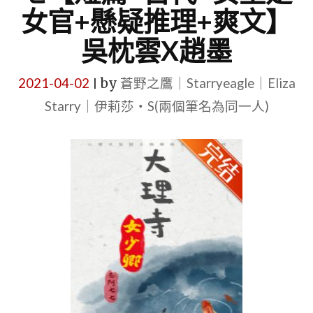
女官+懸疑推理+爽文】
吳枕雲X趙墨
2021-04-02
by
蒼野之鷹｜Starryeagle｜Eliza
|
Starry｜伊莉莎・S(兩個筆名為同一人)