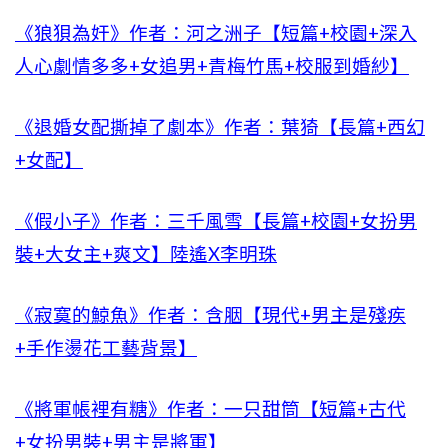
《狼狽為奸》作者：河之洲子【短篇+校園+深入
人心劇情多多+女追男+青梅竹馬+校服到婚紗】
《退婚女配撕掉了劇本》作者：葉猗【長篇+西幻
+女配】
《假小子》作者：三千風雪【長篇+校園+女扮男
裝+大女主+爽文】陸遙X李明珠
《寂寞的鯨魚》作者：含胭【現代+男主是殘疾
+手作燙花工藝背景】
《將軍帳裡有糖》作者：一只甜筒【短篇+古代
+女扮男裝+男主是將軍】