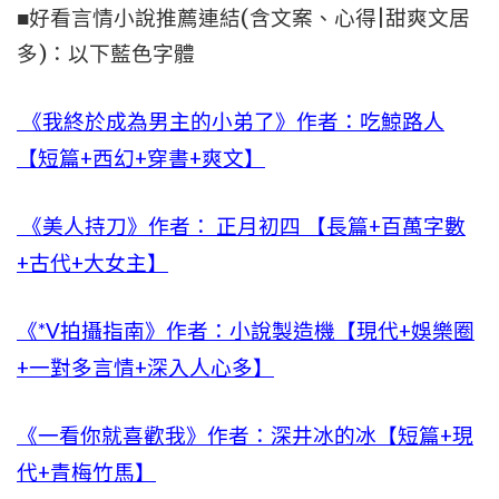
■好看言情小說推薦連結(含文案、心得|甜爽文居
多)：以下藍色字體
《我終於成為男主的小弟了》作者：吃鯨路人
【短篇+西幻+穿書+爽文】
《美人持刀》作者： 正月初四 【長篇+百萬字數
+古代+大女主】
《*V拍攝指南》作者：小說製造機【現代+娛樂圈
+一對多言情+深入人心多】
《一看你就喜歡我》作者：深井冰的冰【短篇+現
代+青梅竹馬】