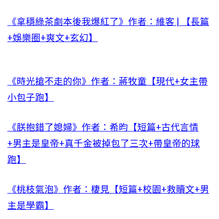
《拿穩綠茶劇本後我爆紅了》作者：維客 | 【長篇
+娛樂圈+爽文+玄幻】
《時光搶不走的你》作者：蔣牧童【現代+女主帶
小包子跑】
《朕抱錯了媳婦》作者：希昀【短篇+古代言情
+男主是皇帝+真千金被掉包了三次+帶皇帝的球
跑】
《桃枝氣泡》作者：棲見【短篇+校園+救贖文+男
主是學霸】