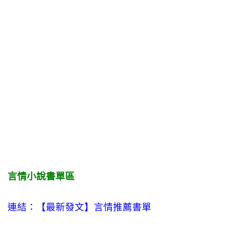
言情小說書單區
連結：【最新發文】
言情
推薦書單