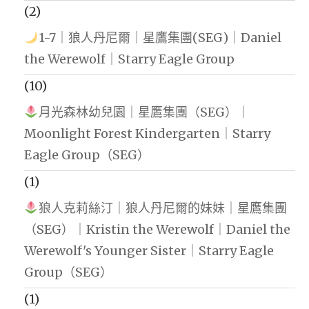
(2)
1-7｜狼人丹尼爾｜星鷹集團(SEG)｜Daniel
the Werewolf｜Starry Eagle Group
(10)
月光森林幼兒園｜星鷹集團（SEG）｜
Moonlight Forest Kindergarten｜Starry
Eagle Group（SEG）
(1)
狼人克莉絲汀｜狼人丹尼爾的妹妹｜星鷹集團
（SEG）｜Kristin the Werewolf｜Daniel the
Werewolf's Younger Sister｜Starry Eagle
Group（SEG）
(1)