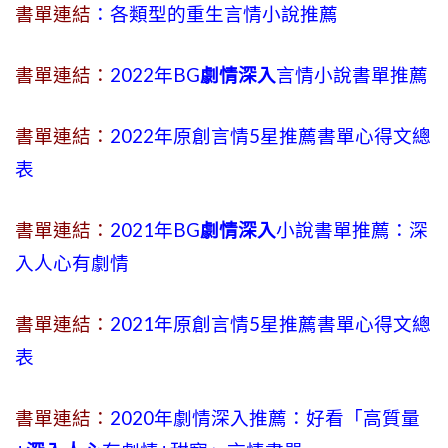
書單連結
：各類型的重生言情小說推薦
書單連結：
2022年BG
劇情深入
言情小說書單推薦
書單連結：
2022年原創言情5星推薦書單心得文總
表
書單連結：
2021年BG
劇情深入
小說書單推薦：深
入人心有劇情
書單連結：
2021年原創言情5星推薦書單心得文總
表
書單連結：
2020年劇情深入推薦：好看「高質量