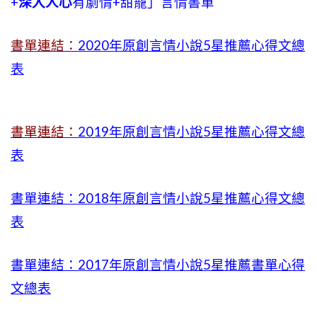
+
深入人心
有劇情
+
甜寵」言情書單
書單連結：
2020年原創言情小說5星推薦心得文總
表
書單連結：
2019年
原創言情小說5星推薦心得文總
表
書單連結：2018年原創言情小說5星推薦心得文總
表
書單連結：2017年原創言情小說5星推薦書單心得
文總表