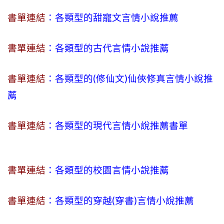
書單連結
：各類型的甜寵文言情小說推薦
書單連結
：各類型的古代言情小說推薦
書單連結
：各類型的(修仙文)仙俠修真言情小說推
薦
書單連結
：各類型的現代言情小說推薦書單
書單連結
：各類型的校園言情小說推薦
書單連結
：各類型的穿越(穿書)言情小說推薦