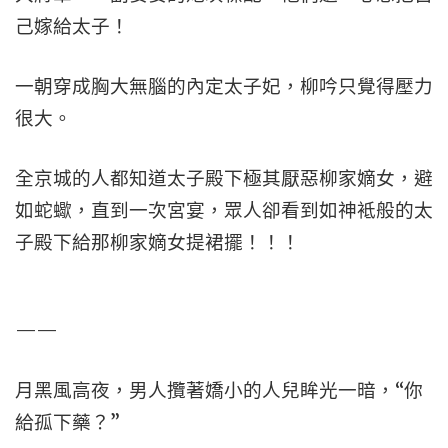
己嫁給太子！
一朝穿成胸大無腦的內定太子妃，柳吟只覺得壓力
很大。
全京城的人都知道太子殿下極其厭惡柳家嫡女，避
如蛇蠍，直到一次宮宴，眾人卻看到如神袛般的太
子殿下給那柳家嫡女提裙擺！！！
——
月黑風高夜，男人攬著嬌小的人兒眸光一暗，“你
給孤下藥？”