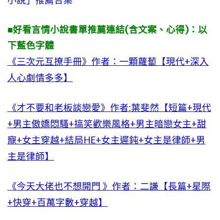
小說」推薦合集
■好看言情小說書單推薦連結(含文案、心得)：以
下藍色字體
《三次元互撩手冊》作者：一顆蘿蔔【現代+深入
人心劇情多多】
《才不要和老板談戀愛》作者:葉斐然【短篇+現代
+男主傲嬌悶騷+搞笑歡樂風格+男主暗戀女主+甜
寵+女主穿越+結局HE+女主遲鈍+女主是律師+男
主是律師】
《今天大佬也不想開門 》作者：二謙【長篇+星際
+快穿+百萬字數+穿越】