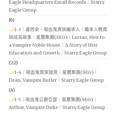
Eagle Headquarters Email Records｜Starry
Eagle Group
(6)
1-3｜盧西安，吸血鬼貴族繼承人｜繼承人教育
與成長故事｜星鷹集團(SEG)｜Lucian, Heir to
a Vampire Noble House｜A Story of Heir
Education and Growth｜Starry Eagle Group
(22)
1-4｜吸血鬼管家迪恩｜星鷹集團(SEG)｜
Dean, Vampire Butler｜Starry Eagle Group
(4)
1-5｜吸血鬼公爵亞瑟｜星鷹集團(SEG)｜
Arthur, Vampire Duke｜Starry Eagle Group