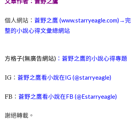
文章作者：蒼野之鷹
個人網站：
蒼野之鷹 (
www.
starryeagle.com
)→完
整的小說心得文彙總網站
方格子(無廣告網站)
：蒼野之鷹的小說心得專題
IG：
蒼野之鷹看小說在IG (@starryeagle)
FB：
蒼野之鷹看小說在FB (@Estarryeagle)
謝絕轉載。