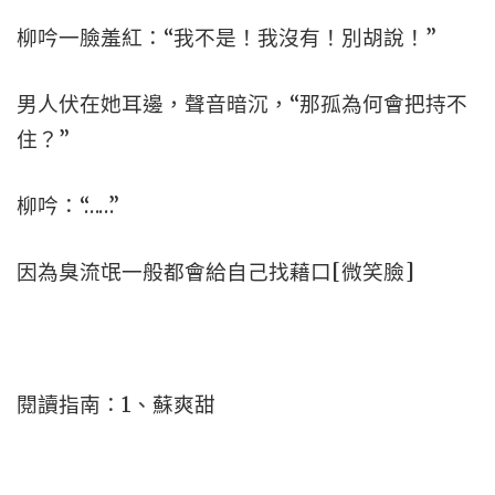
柳吟一臉羞紅：“我不是！我沒有！別胡說！”
男人伏在她耳邊，聲音暗沉，“那孤為何會把持不
住？”
柳吟：“……”
因為臭流氓一般都會給自己找藉口[微笑臉]
閱讀指南：1、蘇爽甜