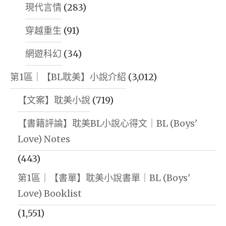
現代言情
(283)
穿越重生
(91)
網遊科幻
(34)
第1區｜【BL耽美】小說介紹
(3,012)
【文案】耽美小說
(719)
【書籍評論】耽美BL小說心得文｜BL (Boys'
Love) Notes
(443)
第1區｜【書單】耽美小說書單｜BL (Boys'
Love) Booklist
(1,551)