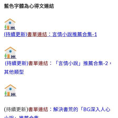
藍色字體為心得文
連結
(持續更新)
書單連結
：言情小說推薦合集-1
(持續更新)
書單連結
：「言情小說」推薦合集-2，
其他類型
(持續更新)
書單連結
：解決書荒的「BG深入人心