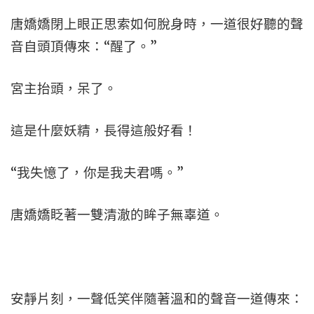
唐嬌嬌閉上眼正思索如何脫身時，一道很好聽的聲
音自頭頂傳來：“醒了。”
宮主抬頭，呆了。
這是什麼妖精，長得這般好看！
“我失憶了，你是我夫君嗎。”
唐嬌嬌眨著一雙清澈的眸子無辜道。
安靜片刻，一聲低笑伴隨著溫和的聲音一道傳來：