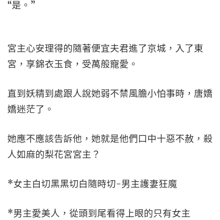
“是。”
宮主心安理得的隨著便宜夫君進了京城，入了東
宮，享錦衣玉食，受萬般寵愛。
直到妖精到處跟人說她弱不禁風膽小怕事時，唐嬌
嬌迷茫了。
她應不應該告訴他，她就是他們口中十惡不赦，殺
人如麻的梨花宮宮主？
*女主白切黑黑切白隨時切-男主護妻狂魔
*男主愛美人，從頭到尾看得上眼的只有女主