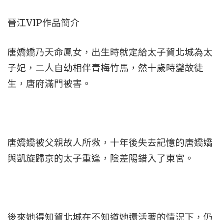
晉江VIP作品簡介
唐嬌嬌乃天命鳳女，出生時就定給太子賀北城為太
子妃，二人自幼相伴青梅竹馬，然十歲時變故徒
生，唐府滿門被害。
唐嬌嬌被父親故人所救，十年後失去記憶的唐嬌嬌
與凱旋歸京的太子重逢，陰差陽錯入了東宮。
後來她得知賀北城在不知道她還活著的情況下，仍