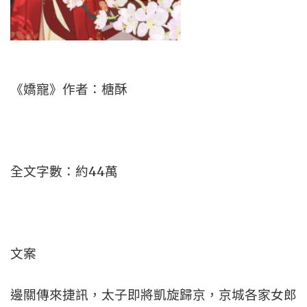
《嬌寵》作者：榶酥
全文字數：約44萬
文案
邊關傳來捷訊，太子即將凱旋歸京，京城各家女郎