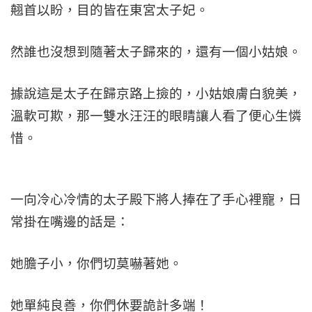
翹首以盼，目的皆在東宮太子妃。
然誰也沒想到隨著太子歸來的，還有一個小姑娘。
據說這是太子在歸京路上撿的，小姑娘膚白貌美，
溫軟可欺，那一雙水汪汪的眼睛讓人看了便心生憐
惜。
一向冷心冷情的太子殿下將人捧在了手心裡寵，日
常掛在嘴邊的話是：
她膽子小，你們切莫嚇著她。
她單純良善，你們休要詭計多端！