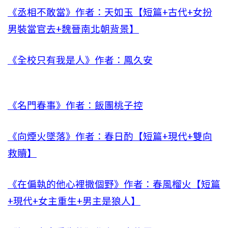
《丞相不敢當》作者：天如玉【短篇+古代+女扮
男裝當官去+魏晉南北朝背景】
《全校只有我是人》作者：鳳久安
《名門春事》作者：飯團桃子控
《向煙火墜落》作者：春日酌【短篇+現代+雙向
救贖】
《在偏執的他心裡撒個野》作者：春風榴火【短篇
+現代+女主重生+男主是狼人】