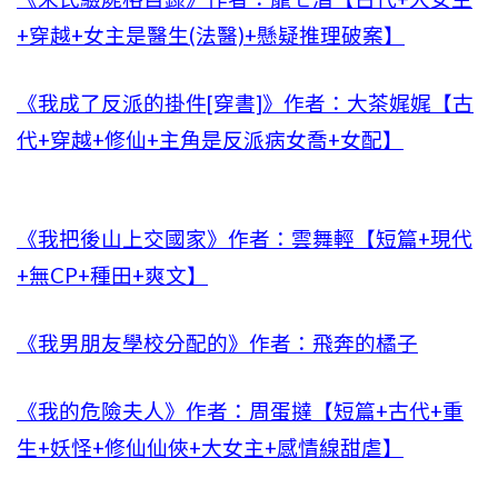
+穿越+女主是醫生(法醫)+懸疑推理破案】
《我成了反派的掛件[穿書]》作者：大茶娓娓【古
代+穿越+修仙+主角是反派病女喬+女配】
《我把後山上交國家》作者：雲舞輕【短篇+現代
+無CP+種田+爽文】
《我男朋友學校分配的》作者：飛奔的橘子
《我的危險夫人》作者：周蛋撻【短篇+古代+重
生+妖怪+修仙仙俠+大女主+感情線甜虐】