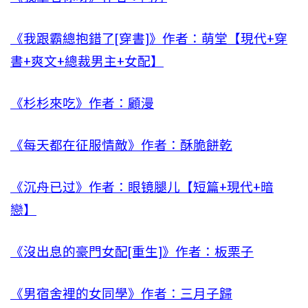
《我跟霸總抱錯了[穿書]》作者：萌堂【現代+穿
書+爽文+總裁男主+女配】
《杉杉來吃》作者：顧漫
《每天都在征服情敵》作者：酥脆餅乾
《沉舟已过》作者：眼镜腿儿【短篇+現代+暗
戀】
《沒出息的豪門女配[重生]》作者：板栗子
《男宿舍裡的女同學》作者：三月子歸