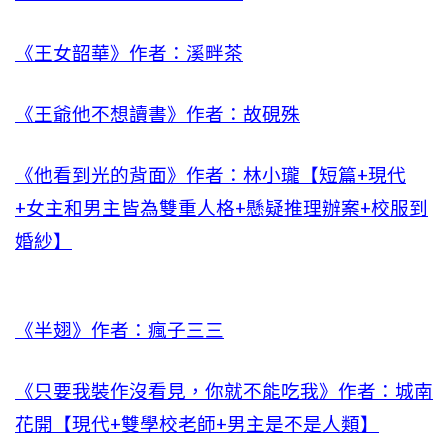
《王女韶華》作者：溪畔茶
《王爺他不想讀書》作者：故硯殊
《他看到光的背面》作者：林小瓏【短篇+現代
+女主和男主皆為雙重人格+懸疑推理辦案+校服到
婚紗】
《半翅》作者：瘋子三三
《只要我裝作沒看見，你就不能吃我》作者：城南
花開【現代+雙學校老師+男主是不是人類】