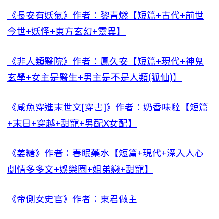
《長安有妖氣》作者：黎青燃【短篇+古代+前世
今世+妖怪+東方玄幻+靈異】
《非人類醫院》作者：鳳久安【短篇+現代+神鬼
玄學+女主是醫生+男主是不是人類(狐仙)】
《咸魚穿進末世文[穿書]》作者：奶香味噠【短篇
+末日+穿越+甜寵+男配X女配】
《姜糖》作者：春眠藥水【短篇+現代+深入人心
劇情多多文+娛樂圈+姐弟戀+甜寵】
《帝側女史官》作者：東君做主