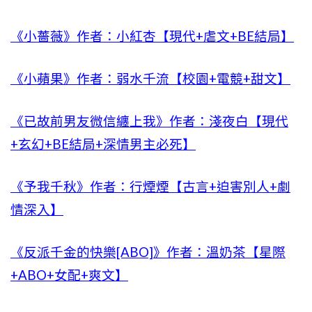
《小薔薇》作者：小紅杏【現代+虐文+BE結局】
《小蘋果》作者：弱水千流【校園+電競+甜文】
《已故前男友微信纏上我》作者：淺夜白【現代
+玄幻+BE結局+深情男主必死】
《予我千秋》作者：行煙煙【古言+迫害別人+劇
情深入】
《反派千金的快樂[ABO]》作者：溫奶茶【星際
+ABO+女配+爽文】