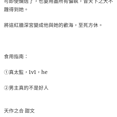
可即使爛透了，也要用盡所有偏執，冒天下之大不
韙得到她。
將這紅牆深宮變成他與她的歡海，至死方休。
食用指南：
①真太監，1v1，he
②男主真的不是好人
天作之合 甜文