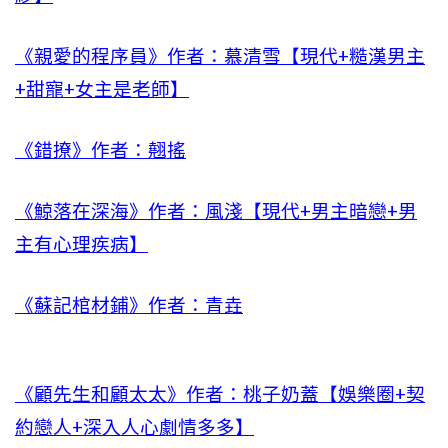
《親愛的程序員》作者：慕清雪【現代+糙漢男主
+甜寵+女主是老師】
《錯撩》作者：翹搖
《鯨落在深海》作者：風淺【現代+男主暗戀+男
主有心理疾病】
《蘇記棺材鋪》作者：青垚
《顧先生和顧太太》作者：桃子奶蓋【娛樂圈+契
約戀人+深入人心劇情多多】