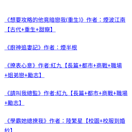
《想要攻略的他竟暗戀我(重生)》作者：煙波江南
【古代+重生+甜寵】
《廚神追妻記》作者：煙半根
《撩表心意》作者:紅九【長篇+都市+商戰+職場
+姐弟戀+勵志】
《請叫我總監》作者:紅九【長篇+都市+商戰+職場
+勵志】
《學霸她總撩我》作者：陸繁星【校園+校服到婚
紗】