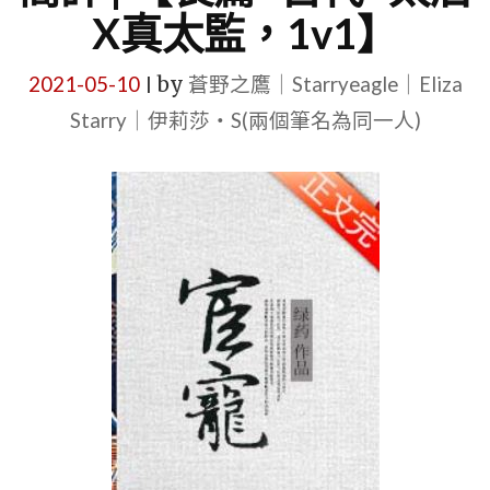
X真太監，1v1】
2021-05-10
by
蒼野之鷹｜Starryeagle｜Eliza
|
Starry｜伊莉莎・S(兩個筆名為同一人)