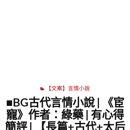
字
【文案】言情小說
■BG古代言情小說 | 《宦
寵》作者：綠藥 | 有心得
簡評 | 【長篇+古代+太后