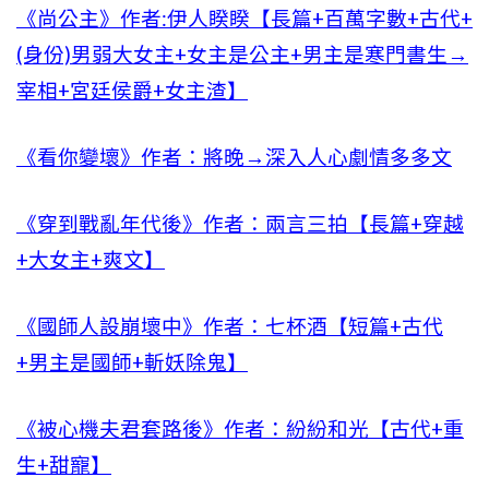
《尚公主》作者:伊人睽睽【長篇+百萬字數+古代+
(身份)男弱大女主+女主是公主+男主是寒門書生→
宰相+宮廷侯爵+女主渣】
《看你變壞》作者：將晚→深入人心劇情多多文
《穿到戰亂年代後》作者：兩言三拍【長篇+穿越
+大女主+爽文】
《國師人設崩壞中》作者：七杯酒【短篇+古代
+男主是國師+斬妖除鬼】
《被心機夫君套路後》作者：紛紛和光【古代+重
生+甜寵】