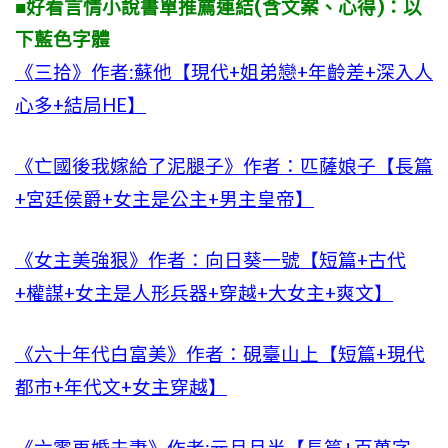
■好看言情小說書單推薦連結(含文案、心得)：以
下藍色字體
《三拾》作者:蘇他【現代+姐弟戀+年齡差+深入人
心多+結局HE】
《亡國後我嫁給了泥腿子》作者：匹薩娘子【長篇
+宮廷侯爵+女主是公主+男主皇帝】
《女主美強狠》作者：向日葵一號【短篇+古代
+權謀+女主是人形兵器+穿越+大女主+爽文】
《六十年代白富美》作者：硯臺山上【短篇+現代
都市+年代文+女主穿越】