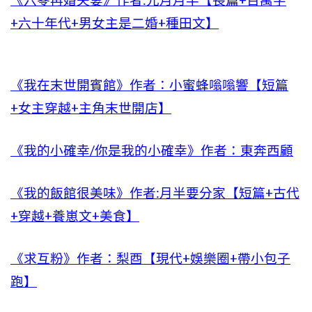
《六零再婚夫妻》作者:元月月半【長篇+百萬字
+六十年代+男女主是二婚+種田文】
《我在末世開賓館》作者：小蜜蜂嗡嗡響【短篇
+女主穿越+主角末世開店】
《我的小確幸/你是我的小確幸》作者：東奔西顧
《我的飯館很美味》作者:月半要分家【短篇+古代
+穿越+養崽文+美食】
《求互粉》作者：梨酉【現代+娛樂圈+帶小包子
跑】