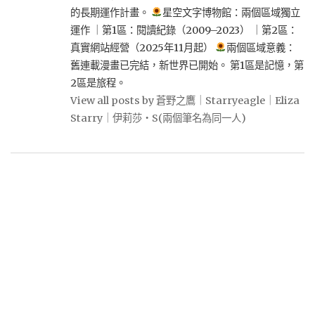
的長期運作計畫。
星空文字博物館：兩個區域獨立
運作 ｜第1區：閱讀紀錄（2009–2023） ｜第2區：
真實網站經營（2025年11月起）
兩個區域意義：
舊連載漫畫已完結，新世界已開始。 第1區是記憶，第
2區是旅程。
View all posts by 蒼野之鷹｜Starryeagle｜Eliza
Starry｜伊莉莎・S(兩個筆名為同一人)