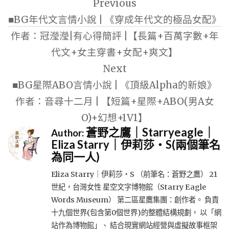
Previous
章
■BG年代文言情小說 | 《穿成年代文的極品女配》
導
作者：冠瀅瀅|有心得簡評 |【長篇+百萬字數+年
覽
代文+女主穿書+女配+爽文】
Next
■BG星際ABO言情小說 | 《頂級Alpha的新娘》
作者：音尋十二月 | 【短篇+星際+ABO(男A女
O)+幻想+1V1】
蒼野之鷹｜Starryeagle｜
Author:
Eliza Starry｜伊莉莎・S(兩個筆名
為同一人)
Eliza Starry｜伊莉莎・S （前筆名：蒼野之鷹） 21
世紀，台灣女性 星空文字博物館（Starry Eagle
Words Museum） 第二區星鷹集團：創作者。 負責
十九個世界(包含第0個世界)的整體結構規劃， 以「網
站作為博物館」、 結合現實網站經營與虛擬故事框架