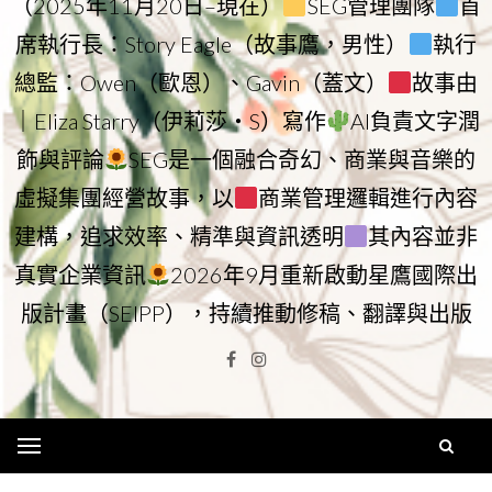
（2025年11月20日–現在）
SEG管理團隊
首
席執行長：Story Eagle（故事鷹，男性）
執行
總監：Owen（歐恩）、Gavin（蓋文）
故事由
｜Eliza Starry（伊莉莎・S）寫作
AI負責文字潤
飾與評論
SEG是一個融合奇幻、商業與音樂的
虛擬集團經營故事，以
商業管理邏輯進行內容
建構，追求效率、精準與資訊透明
其內容並非
真實企業資訊
2026年9月重新啟動星鷹國際出
版計畫（SEIPP），持續推動修稿、翻譯與出版
Facebook
Instagram
Menu