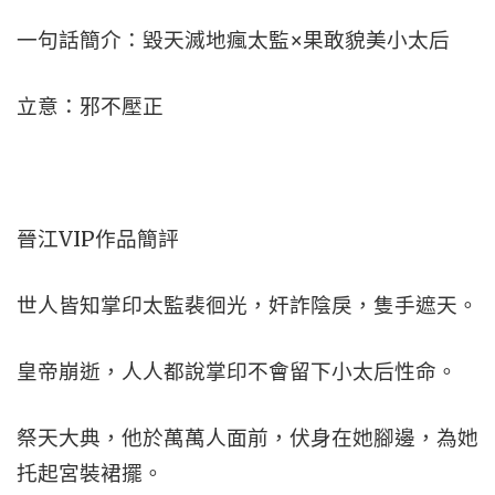
一句話簡介：毀天滅地瘋太監×果敢貌美小太后
立意：邪不壓正
晉江VIP作品簡評
世人皆知掌印太監裴徊光，奸詐陰戾，隻手遮天。
皇帝崩逝，人人都說掌印不會留下小太后性命。
祭天大典，他於萬萬人面前，伏身在她腳邊，為她
托起宮裝裙擺。