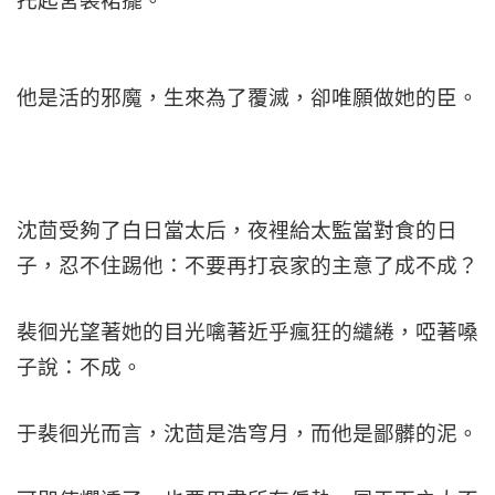
托起宮裝裙擺。
他是活的邪魔，生來為了覆滅，卻唯願做她的臣。
沈茴受夠了白日當太后，夜裡給太監當對食的日
子，忍不住踢他：不要再打哀家的主意了成不成？
裴徊光望著她的目光噙著近乎瘋狂的繾綣，啞著嗓
子說：不成。
于裴徊光而言，沈茴是浩穹月，而他是鄙髒的泥。