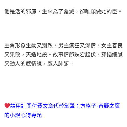
他是活的邪魔，生來為了覆滅，卻唯願做她的臣。
主角形象生動又別致，男主瘋狂又深情，女主善良
又果敢，天造地設。故事情節跌宕起伏，穿插細膩
又動人的感情線，感人肺腑。
請用訂閱付費文章代替掌聲
：方格子-蒼野之鷹
的小說心得專題