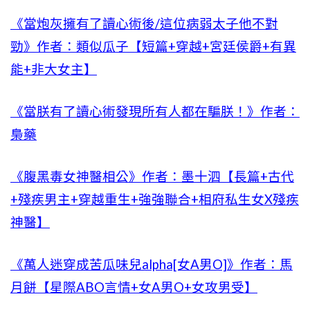
《當炮灰擁有了讀心術後/這位病弱太子他不對
勁》作者：類似瓜子【短篇+穿越+宮廷侯爵+有異
能+非大女主】
《當朕有了讀心術發現所有人都在騙朕！》作者：
梟藥
《腹黑毒女神醫相公》作者：墨十泗【長篇+古代
+殘疾男主+穿越重生+強強聯合+相府私生女X殘疾
神醫】
《萬人迷穿成苦瓜味兒alpha[女A男O]》作者：馬
月餅【星際ABO言情+女A男O+女攻男受】