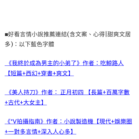
■好看言情小說推薦連結(含文案、心得|甜爽文居
多)：以下藍色字體
《我終於成為男主的小弟了》作者：吃鯨路人
【短篇+西幻+穿書+爽文】
《美人持刀》作者： 正月初四 【長篇+百萬字數
+古代+大女主】
《*V拍攝指南》作者：小說製造機【現代+娛樂圈
+一對多言情+深入人心多】