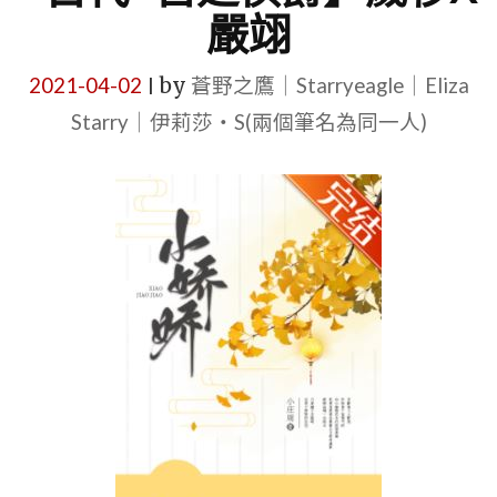
嚴翊
2021-04-02
by
蒼野之鷹｜Starryeagle｜Eliza
|
Starry｜伊莉莎・S(兩個筆名為同一人)