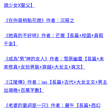
頭少女X聖父】
《在你眉梢點花燈》作者：沉筱之
《她真的不好哄》作者：芒厘【長篇+校園+真假
千金】
《成為“男”神的女人》作者：雪原幽靈【長篇+未
來修真+女扮男裝+穿越+大女主+爽文】
《江陵傳》作者：jas【長篇+古代+大女主文+男主
出場晚+百萬字數】
《老婆的量詞是一只》作者：嚴午【長篇+西幻