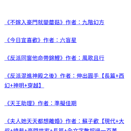
《不嫁入豪門就變蘑菇》作者：九階幻方
《今日宜喜歡》作者：六盲星
《反派同窗他命帶錦鯉》作者：風歌且行
《反派混進神殿之後》作者：伸出圓手【長篇+西
幻+神明+穿越】
《天王助理》作者：準擬佳期
《夫人她天天都想離婚》作者：蘇子歡【現代+大
叔+總裁+豪門世家+長篇+全文字數超過一百萬