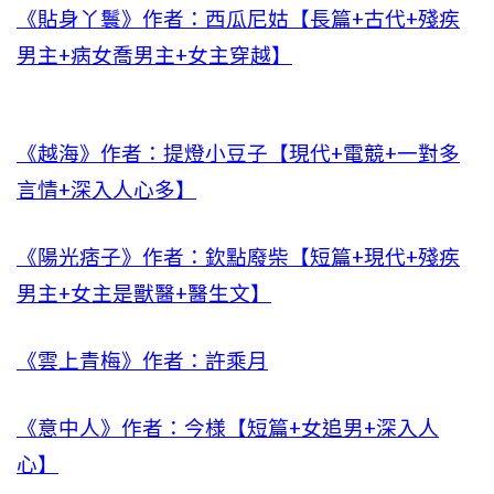
《貼身丫鬟》作者：西瓜尼姑【長篇+古代+殘疾
男主+病女喬男主+女主穿越】
《越海》作者：提燈小豆子【現代+電競+一對多
言情+深入人心多】
《陽光痞子》作者：欽點廢柴【短篇+現代+殘疾
男主+女主是獸醫+醫生文】
《雲上青梅》作者：許乘月
《意中人》作者：今様【短篇+女追男+深入人
心】