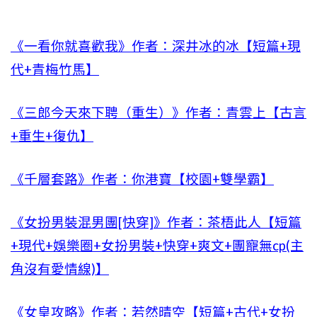
《一看你就喜歡我》作者：深井冰的冰【短篇+現
代+青梅竹馬】
《三郎今天來下聘（重生）》作者：青雲上【古言
+重生+復仇】
《千層套路》作者：你港寶【校園+雙學霸】
《女扮男裝混男團[快穿]》作者：茶梧此人【短篇
+現代+娛樂圈+女扮男裝+快穿+爽文+團寵無cp(主
角沒有愛情線)】
《女皇攻略》作者：若然晴空【短篇+古代+女扮