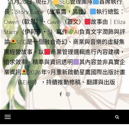
11月20日–現在）
SEG管理團隊
首席執行
長：Story Eagle（故事鷹，男性）
執行總監：
Owen（歐恩）、Gavin（蓋文）
故事由｜Eliza
Starry（伊莉莎・S）寫作
AI負責文字潤飾與評
論
SEG是一個融合奇幻、商業與音樂的虛擬集
團經營故事，以
商業管理邏輯進行內容建構，
追求效率、精準與資訊透明
其內容並非真實企
業資訊
2026年9月重新啟動星鷹國際出版計畫
（SEIPP），持續推動修稿、翻譯與出版
Facebook
Instagram
Menu