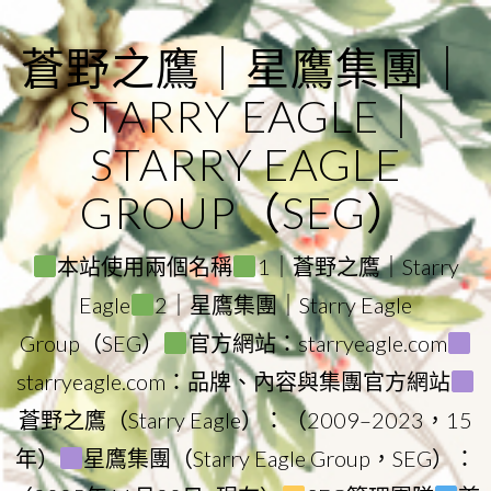
Skip
to
蒼野之鷹｜星鷹集團｜
content
STARRY EAGLE｜
STARRY EAGLE
GROUP（SEG）
本站使用兩個名稱
1｜蒼野之鷹｜Starry
Eagle
2｜星鷹集團｜Starry Eagle
Group（SEG）
官方網站：starryeagle.com
starryeagle.com：品牌、內容與集團官方網站
蒼野之鷹（Starry Eagle）：（2009–2023，15
年）
星鷹集團（Starry Eagle Group，SEG）：