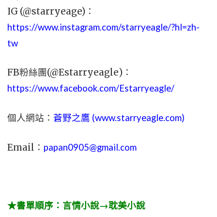
IG (@starryeage)：
https://www.instagram.com/starryeagle/?hl=zh-
tw
FB粉絲團(@Estarryeagle)：
https://www.facebook.com/Estarryeagle/
個人網站：
蒼野之鷹 (
www.
starryeagle.com
)
Email：
papan0905@gmail.com
★書單順序：言情小說→耽美小說