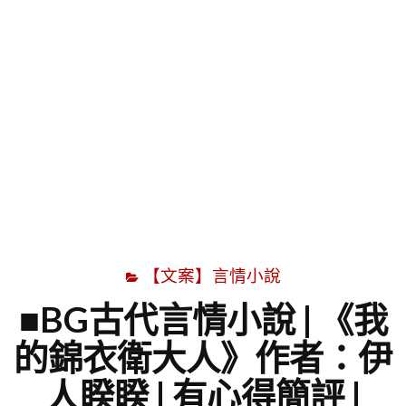
字
【文案】言情小說
■BG古代言情小說 | 《我
的錦衣衛大人》作者：伊
人睽睽 | 有心得簡評 |