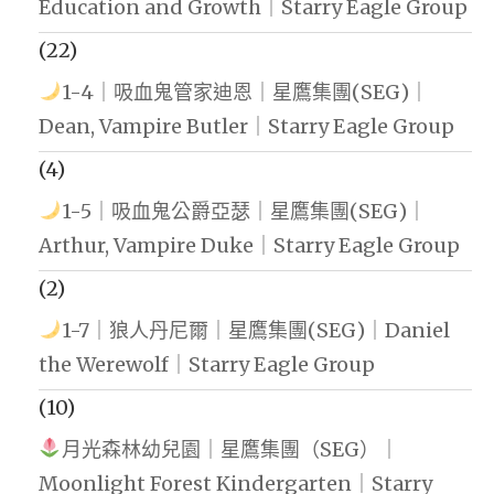
Education and Growth｜Starry Eagle Group
(22)
1-4｜吸血鬼管家迪恩｜星鷹集團(SEG)｜
Dean, Vampire Butler｜Starry Eagle Group
(4)
1-5｜吸血鬼公爵亞瑟｜星鷹集團(SEG)｜
Arthur, Vampire Duke｜Starry Eagle Group
(2)
1-7｜狼人丹尼爾｜星鷹集團(SEG)｜Daniel
the Werewolf｜Starry Eagle Group
(10)
月光森林幼兒園｜星鷹集團（SEG）｜
Moonlight Forest Kindergarten｜Starry