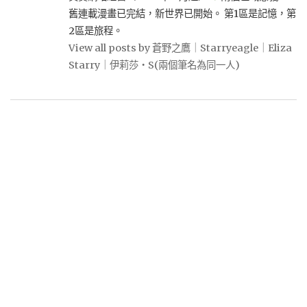
舊連載漫畫已完結，新世界已開始。 第1區是記憶，第
2區是旅程。
View all posts by 蒼野之鷹｜Starryeagle｜Eliza
Starry｜伊莉莎・S(兩個筆名為同一人)