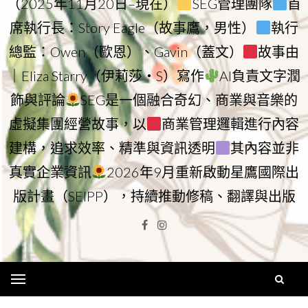
（2025年11月20日–現在）
SEG管理團隊
首
席執行長：Story Eagle（故事鷹，男性）
執行
總監：Owen（歐恩）、Gavin（蓋文）
故事由
｜Eliza Starry（伊莉莎・S）寫作
AI負責文字潤
飾與評論
SEG是一個融合奇幻、商業與音樂的
虛擬集團經營故事，以
商業管理邏輯進行內容
建構，追求效率、精準與資訊透明
其內容並非
真實企業資訊
2026年9月重新啟動星鷹國際出
版計畫（SEIPP），持續推動修稿、翻譯與出版
Facebook
Instagram
Menu