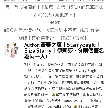
導
弓 | 有心得簡評 |【長篇+古代+修仙+師兄X師妹
覽
+青梅竹馬+瘋批美人】
Next
■BG古代言情小說 | 《沉迷男主不可自拔》作者：
斐嫵 | 有心得簡評 | 【短篇+古代】
蒼野之鷹｜Starryeagle｜
Author:
Eliza Starry｜伊莉莎・S(兩個筆名
為同一人)
Eliza Starry｜伊莉莎・S （前筆名：蒼野之鷹） 21
世紀，台灣女性 星空文字博物館（Starry Eagle
Words Museum） 第二區星鷹集團：創作者。 負責
十九個世界(包含第0個世界)的整體結構規劃， 以「網
站作為博物館」、 結合現實網站經營與虛擬故事框架
的長期運作計畫。
星空文字博物館：兩個區域獨立
運作 ｜第1區：閱讀紀錄（2009–2023） ｜第2區：
真實網站經營（2025年11月起）
兩個區域意義：