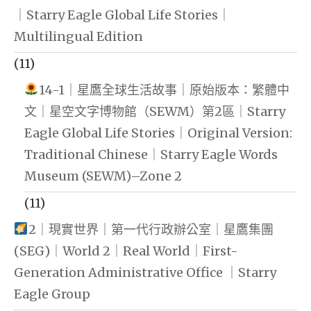
｜Starry Eagle Global Life Stories｜
Multilingual Edition
(11)
14-1｜星鷹全球生活故事｜原始版本：繁體中
文｜星空文字博物館（SEWM）第2區｜Starry
Eagle Global Life Stories｜Original Version:
Traditional Chinese｜Starry Eagle Words
Museum (SEWM)–Zone 2
(11)
2｜現實世界｜第一代行政辦公室｜星鷹集團
(SEG)｜World 2｜Real World｜First-
Generation Administrative Office ｜Starry
Eagle Group