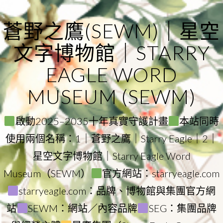
Skip
to
蒼野之鷹(SEWM)｜星空
content
文字博物館｜STARRY
EAGLE WORD
MUSEUM (SEWM)
啟動2025–2035十年真實守護計畫
本站同時
使用兩個名稱：1｜蒼野之鷹｜Starry Eagle｜2｜
星空文字博物館｜Starry Eagle Word
Museum（SEWM）
官方網站：starryeagle.com
starryeagle.com：品牌、博物館與集團官方網
站
SEWM：網站／內容品牌
SEG：集團品牌