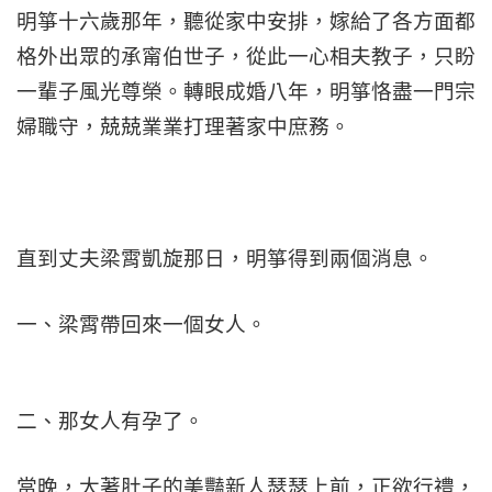
明箏十六歲那年，聽從家中安排，嫁給了各方面都
格外出眾的承甯伯世子，從此一心相夫教子，只盼
一輩子風光尊榮。轉眼成婚八年，明箏恪盡一門宗
婦職守，兢兢業業打理著家中庶務。
直到丈夫梁霄凱旋那日，明箏得到兩個消息。
一、梁霄帶回來一個女人。
二、那女人有孕了。
當晚，大著肚子的美豔新人瑟瑟上前，正欲行禮，