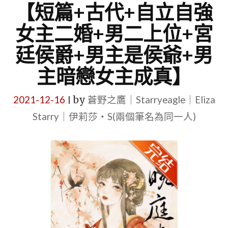
【短篇+古代+自立自強
女主二婚+男二上位+宮
廷侯爵+男主是侯爺+男
主暗戀女主成真】
2021-12-16
by
蒼野之鷹｜Starryeagle｜Eliza
|
Starry｜伊莉莎・S(兩個筆名為同一人)