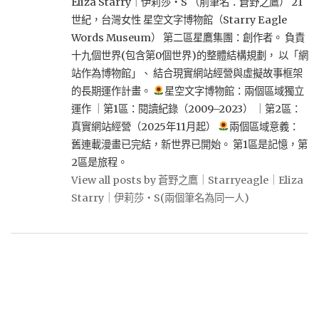
Eliza Starry｜伊莉莎・S （前筆名：蒼野之鷹） 21
世紀，台灣女性 星空文字博物館（Starry Eagle
Words Museum） 第二區星鷹集團：創作者。 負責
十九個世界(包含第0個世界)的整體結構規劃， 以「網
站作為博物館」、 結合現實網站經營與虛擬故事框架
的長期運作計畫。
星空文字博物館：兩個區域獨立
運作 ｜第1區：閱讀紀錄（2009–2023） ｜第2區：
真實網站經營（2025年11月起）
兩個區域意義：
舊連載漫畫已完結，新世界已開始。 第1區是記憶，第
2區是旅程。
View all posts by 蒼野之鷹｜Starryeagle｜Eliza
Starry｜伊莉莎・S(兩個筆名為同一人)