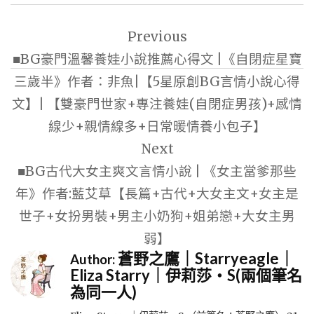
文
Previous
章
■BG豪門溫馨養娃小說推薦心得文 |《自閉症星寶
導
三歲半》作者：非魚|【5星原創BG言情小說心得
覽
文】| 【雙豪門世家+專注養娃(自閉症男孩)+感情
線少+親情線多+日常暖情養小包子】
Next
■BG古代大女主爽文言情小說 | 《女主當爹那些
年》作者:藍艾草【長篇+古代+大女主文+女主是
世子+女扮男裝+男主小奶狗+姐弟戀+大女主男
弱】
蒼野之鷹｜Starryeagle｜
Author:
Eliza Starry｜伊莉莎・S(兩個筆名
為同一人)