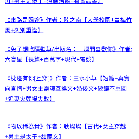
角+男主是傻子+溫馨治癒+有實體書】
《來路是歸途》作者：陸之南【大學校園+青梅竹
馬+久別重逢】
《兔子想吃隔壁草/出版名：一瞬間喜歡你》作者:
六盲星【長篇+百萬字+現代+電競】
《枕邊有你[互穿]》作者：三水小草【短篇+真實
向言情+男女主靈魂互換文+婚後文+破鏡不重圓
+追妻火葬場失敗】
《物以稀為貴》作者：耿燦燦【古代+女主穿越
+男主是太子+甜寵文】