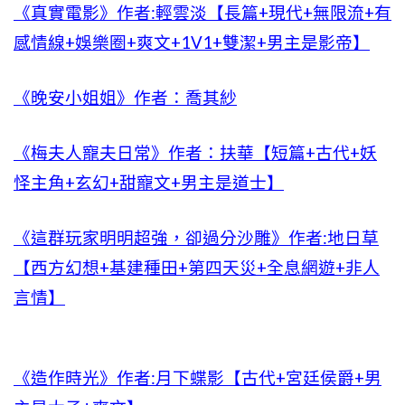
《真實電影》作者:輕雲淡【長篇+現代+無限流+有
感情線+娛樂圈+爽文+1V1+雙潔+男主是影帝】
《晚安小姐姐》作者：喬其紗
《梅夫人寵夫日常》作者：扶華【短篇+古代+妖
怪主角+玄幻+甜寵文+男主是道士】
《這群玩家明明超強，卻過分沙雕》作者:地日草
【西方幻想+基建種田+第四天災+全息網遊+非人
言情】
《造作時光》作者:月下蝶影【古代+宮廷侯爵+男