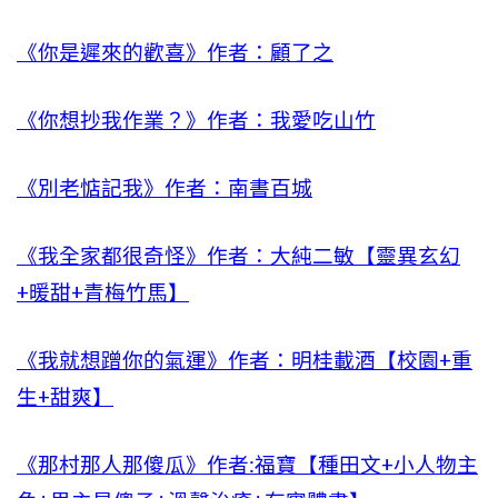
《你是遲來的歡喜》作者：顧了之
《你想抄我作業？》作者：我愛吃山竹
《別老惦記我》作者：南書百城
《我全家都很奇怪》作者：大純二敏【靈異玄幻
+暖甜+青梅竹馬】
《我就想蹭你的氣運》作者：明桂載酒【校園+重
生+甜爽】
《那村那人那傻瓜》作者:福寶【種田文+小人物主