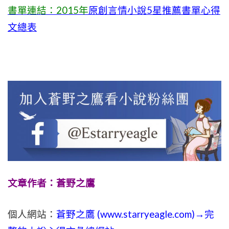
書單連結：2015年
原創言情小說5星推薦書單心得
文總表
文章作者：蒼野之鷹
個人網站：
蒼野之鷹 (
www.
starryeagle.com
)→完