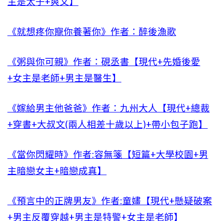
主是太子+爽文】
《就想疼你寵你養著你》作者：醉後漁歌
《粥與你可親》作者：硯丞書【現代+先婚後愛
+女主是老師+男主是醫生】
《嫁給男主他爸爸》作者：九州大人【現代+總裁
+穿書+大叔文(兩人相差十歲以上)+帶小包子跑】
《當你閃耀時》作者:容無箋【短篇+大學校園+男
主暗戀女主+暗戀成真】
《預言中的正牌男友》作者:童嫿【現代+懸疑破案
+男主反覆穿越+男主是特警+女主是老師】