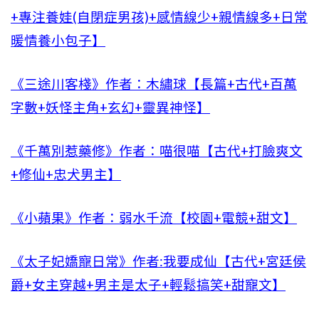
+專注養娃(自閉症男孩)+感情線少+親情線多+日常
暖情養小包子】
《三途川客棧》作者：木繡球【長篇+古代+百萬
字數+妖怪主角+玄幻+靈異神怪】
《千萬別惹藥修》作者：喵很喵【古代+打臉爽文
+修仙+忠犬男主】
《小蘋果》作者：弱水千流【校園+電競+甜文】
《太子妃嬌寵日常》作者:我要成仙【古代+宮廷侯
爵+女主穿越+男主是太子+輕鬆搞笑+甜寵文】