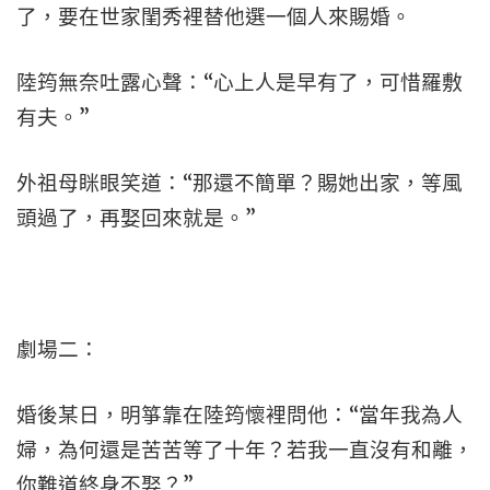
了，要在世家閨秀裡替他選一個人來賜婚。
陸筠無奈吐露心聲：“心上人是早有了，可惜羅敷
有夫。”
外祖母眯眼笑道：“那還不簡單？賜她出家，等風
頭過了，再娶回來就是。”
劇場二：
婚後某日，明箏靠在陸筠懷裡問他：“當年我為人
婦，為何還是苦苦等了十年？若我一直沒有和離，
你難道終身不娶？”