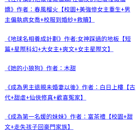
嬌》作者：春風榴火【校園+美強慘女主重生+男
主偏執病女喬+校服到婚紗+救贖】
《地球名相養成計劃》作者:女神踩過的地板【短
篇+星際科幻+大女主+爽文+女主星際文】
《她的小狼狗》作者：木甜
《成為男主退親未婚妻以後》作者：白日上樓【古
代+甜虐+仙俠修真+歡喜冤家】
《成為第一名媛的妹妹》作者：富茶禮【校園+甜
文+走失孩子回豪門家族】