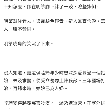
不知怎麼，卻在明箏腳下絆了一跤，險些摔倒。
明箏凝眸看去，梁霄臉色鐵青，新人無辜含淚，眾
人一臉不贊同。
明箏嘴角的笑沉了下來。
沒人知道，嘉遠侯陸筠年少時曾深深愛慕過一個姑
娘。未及求娶，便受命匆匆上陣殺敵。三年疆場打
滾，再歸來時，姑娘已為人婦。
陸筠變得越發寡言冷漠，一頭紮進軍營，在塞外拼