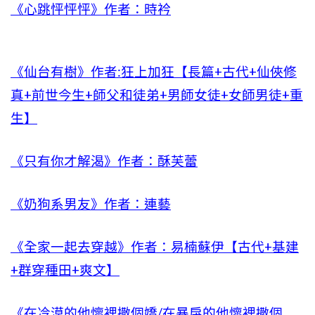
《心跳怦怦怦》作者：時衿
《仙台有樹》作者:狂上加狂【長篇+古代+仙俠修
真+前世今生+師父和徒弟+男師女徒+女師男徒+重
生】
《只有你才解渴》作者：酥芙蕾
《奶狗系男友》作者：連藝
《全家一起去穿越》作者：易楠蘇伊【古代+基建
+群穿種田+爽文】
《在冷漠的他懷裡撒個嬌/在暴戾的他懷裡撒個