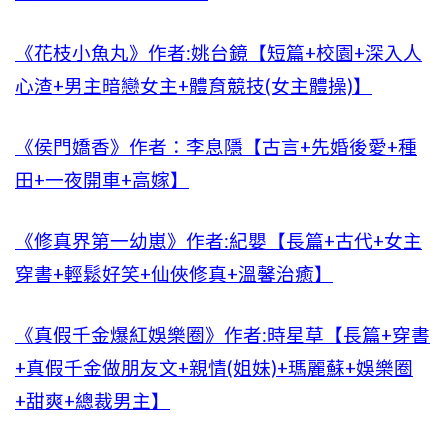
《花枝小魚丸》作者:姚台鏡【短篇+校園+深入人
心渣+男主暗戀女主+體育競技(女主體操)】
《侯門嬌香》作者：李息隱【古言+先婚後愛+種
田+一夜開車+高嫁】
《修真界第一幼崽》作者:紀嬰【長篇+古代+女主
穿書+輕鬆好笑+仙俠修真+溫馨治癒】
《真假千金爆紅娛樂圈》作者:時星草【長篇+穿書
+真假千金做朋友文+親情(姐妹)+瑪麗蘇+娛樂圈
+甜爽+總裁男主】