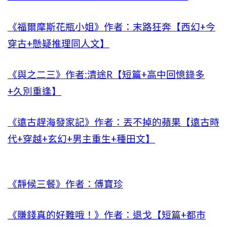
《福爾摩斯花瓶小姐》作者：末路狂奔【西幻+今
穿古+懸疑推理同人文】
《與之二三》作者:清途R【短篇+高中回憶錄多
+久別重逢】
《遠古趕海發家記》作者：丟不掉的蘋果【遠古時
代+穿越+玄幻+男主重生+種田文】
《靜候三餐》作者：傅寶珍
《賺錢真的好難哦！》作者：退戈【短篇+都市