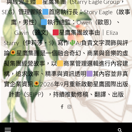
與經營主體
星鷹集團（Starry Eagle Group，
SEG）管理團隊
首席執行長：Story Eagle（故事
鷹，男性）
執行總監：Owen（歐恩）、
Gavin（蓋文）
星鷹集團故事由｜Eliza
Starry（伊莉莎・S）寫作
AI負責文字潤飾與評
論
星鷹集團是一個融合奇幻、商業與音樂的虛
擬集團經營故事，以
商業管理邏輯進行內容建
構，追求效率、精準與資訊透明
其內容並非真
實企業資訊
2026年9月重新啟動星鷹國際出版
計畫（SEIPP），持續推動修稿、翻譯、出版
Facebook
Instagram