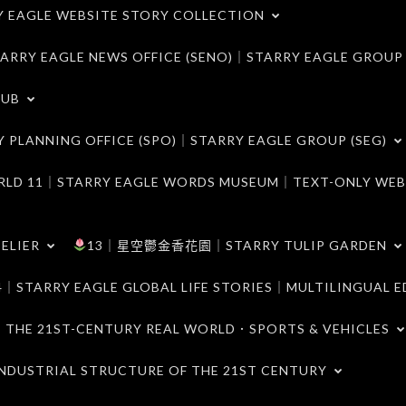
LE WEBSITE STORY COLLECTION
 EAGLE NEWS OFFICE (SENO)｜STARRY EAGLE GROUP
LUB
ANNING OFFICE (SPO)｜STARRY EAGLE GROUP (SEG)
｜STARRY EAGLE WORDS MUSEUM｜TEXT-ONLY WEB
ELIER
13｜星空鬱金香花園｜STARRY TULIP GARDEN
RY EAGLE GLOBAL LIFE STORIES｜MULTILINGUAL E
21ST-CENTURY REAL WORLD．SPORTS & VEHICLES
TRIAL STRUCTURE OF THE 21ST CENTURY