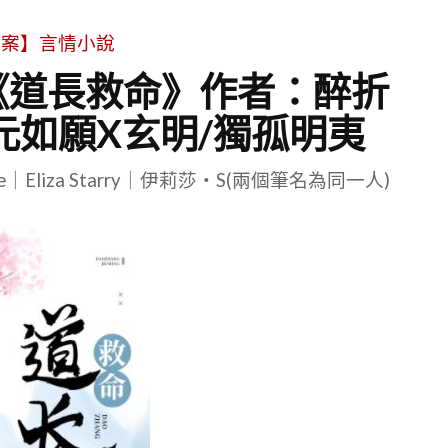
文案】言情小說
|《道長救命》作者：醉折
元如願X玄明/獨孤明夷
le｜Eliza Starry｜伊莉莎・S(兩個筆名為同一人)