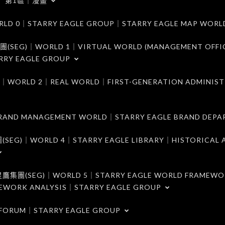
第1區｜漫畫
｜STARRY EAGLE GROUP｜STARRY EAGLE MAP WORL
)｜WORLD 1｜VIRTUAL WORLD (MANAGEMENT OFFI
RRY EAGLE GROUP
D 2｜REAL WORLD｜FIRST-GENERATION ADMINIST
MANAGEMENT WORLD｜STARRY EAGLE BRAND DEPA
ORLD 4｜STARRY EAGLE LIBRARY｜HISTORICAL A
EG)｜WORLD 5｜STARRY EAGLE WORLD FRAMEWO
MEWORK ANALYSIS｜STARRY EAGLE GROUP
ORUM｜STARRY EAGLE GROUP