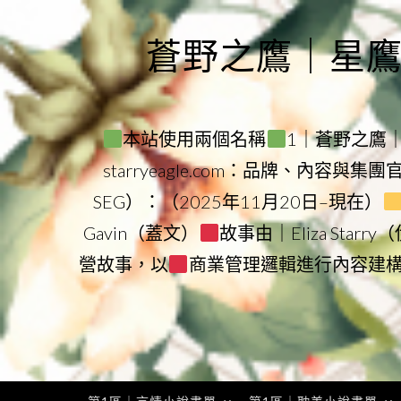
Skip
to
蒼野之鷹｜星鷹集團
content
本站使用兩個名稱
1｜蒼野之鷹｜Sta
starryeagle.com：品牌、內容與集
SEG）：（2025年11月20日–現在）
Gavin（蓋文）
故事由｜Eliza Star
營故事，以
商業管理邏輯進行內容建