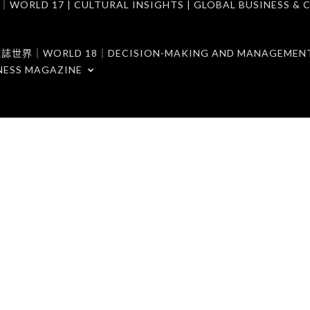
7 | CULTURAL INSIGHTS | GLOBAL BUSINESS & C
ORLD 18｜DECISION-MAKING AND MANAGEMENT 
NESS MAGAZINE