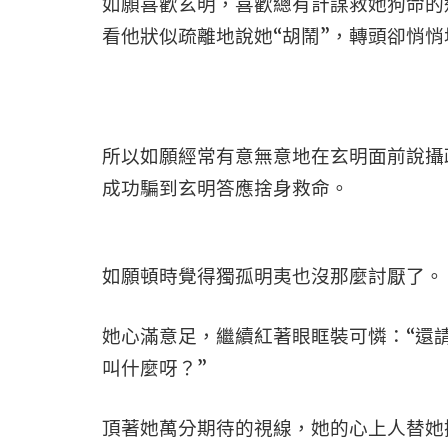
如願喜歡玄明，喜歡總有計謀救她狗命的
看他狀似疏離地說她“胡鬧”，轉頭卻悄
所以如願經常有意無意地在玄明面前說攝
成功騙到玄明答應捨身救命。
如願頓時覺得獨孤明夷也沒那麼討厭了。
她心滿意足，繼續紅著眼眶裝可憐：“還
叫什麼呀？”
頂著她萬分期待的視線，她的心上人替她