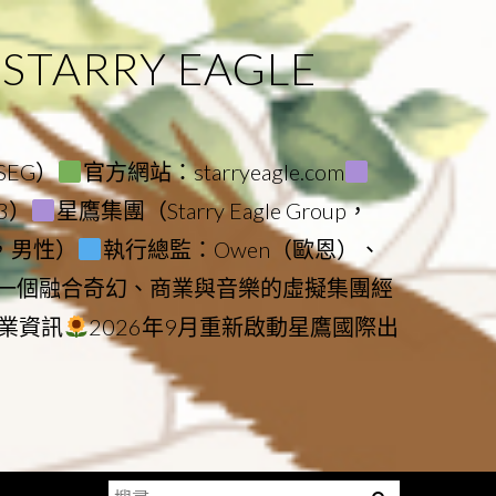
ARRY EAGLE
（SEG）
官方網站：starryeagle.com
23）
星鷹集團（Starry Eagle Group，
鷹，男性）
執行總監：Owen（歐恩）、
是一個融合奇幻、商業與音樂的虛擬集團經
業資訊
2026年9月重新啟動星鷹國際出
搜
Menu