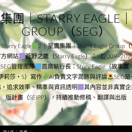
｜STARRY EAGLE｜ST
GROUP（SEG）
rry Eagle
2｜星鷹集團｜Starry Eagle Group
團官方網站
蒼野之鷹（Starry Eagle）：（2009–20
SEG管理團隊
首席執行長：Story Eagle（故事
ry（伊莉莎・S）寫作
AI負責文字潤飾與評論
SEG
構，追求效率、精準與資訊透明
其內容並非真實企
版計畫（SEIPP），持續推動修稿、翻譯與出版
Facebook
Instagram