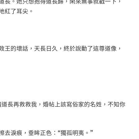
道長。她只想抱得道長歸，閑來無事就戳一下，
悄地紅了耳尖。
政王的壞話，天長日久，終於說動了這尊道像，
請道長再救救我，婚帖上該寫俗家的名姓，不知你
擦去淚痕，垂眸正色：“獨孤明夷。”