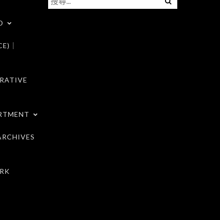
尋
D
關
鍵
CE)｜
字:
RATIVE
RTMENT
RCHIVES
RK