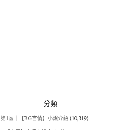
鍵
字:
分類
第1區｜【BG言情】小說介紹
(10,319)