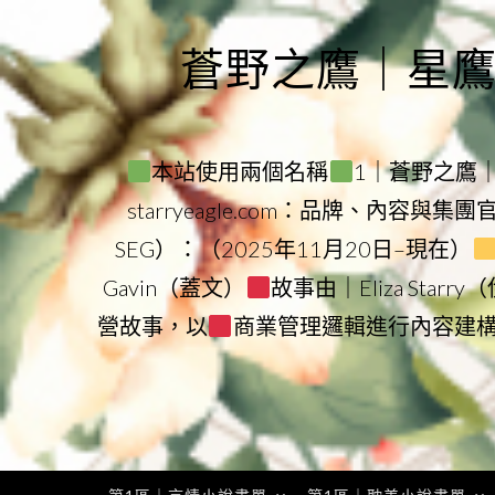
Skip
to
蒼野之鷹｜星鷹集團
content
本站使用兩個名稱
1｜蒼野之鷹｜Sta
starryeagle.com：品牌、內容與集
SEG）：（2025年11月20日–現在）
Gavin（蓋文）
故事由｜Eliza Star
營故事，以
商業管理邏輯進行內容建