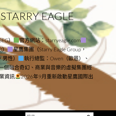
ARRY EAGLE
（SEG）
官方網站：starryeagle.com
23）
星鷹集團（Starry Eagle Group，
鷹，男性）
執行總監：Owen（歐恩）、
是一個融合奇幻、商業與音樂的虛擬集團經
業資訊
2026年9月重新啟動星鷹國際出
搜
Menu