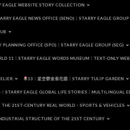
LE WEBSITE STORY COLLECTION
 EAGLE NEWS OFFICE (SENO)｜STARRY EAGLE GROUP
LUB
ANNING OFFICE (SPO)｜STARRY EAGLE GROUP (SEG)
｜STARRY EAGLE WORDS MUSEUM｜TEXT-ONLY WEB
ELIER
13｜星空鬱金香花園｜STARRY TULIP GARDEN
RY EAGLE GLOBAL LIFE STORIES｜MULTILINGUAL E
21ST-CENTURY REAL WORLD．SPORTS & VEHICLES
TRIAL STRUCTURE OF THE 21ST CENTURY