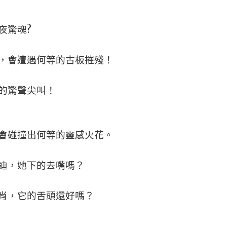
夜驚魂?
，會遭遇何等的古板摧殘！
的驚聲尖叫！
會碰撞出何等的靈感火花。
迪，她下的去嘴嗎？
肖，它的舌頭還好嗎？