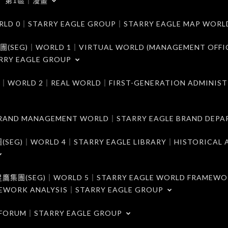
第1區｜漫畫
｜STARRY EAGLE GROUP｜STARRY EAGLE MAP WORL
)｜WORLD 1｜VIRTUAL WORLD (MANAGEMENT OFFI
RRY EAGLE GROUP
D 2｜REAL WORLD｜FIRST-GENERATION ADMINIST
MANAGEMENT WORLD｜STARRY EAGLE BRAND DEPA
ORLD 4｜STARRY EAGLE LIBRARY｜HISTORICAL A
EG)｜WORLD 5｜STARRY EAGLE WORLD FRAMEWO
MEWORK ANALYSIS｜STARRY EAGLE GROUP
ORUM｜STARRY EAGLE GROUP