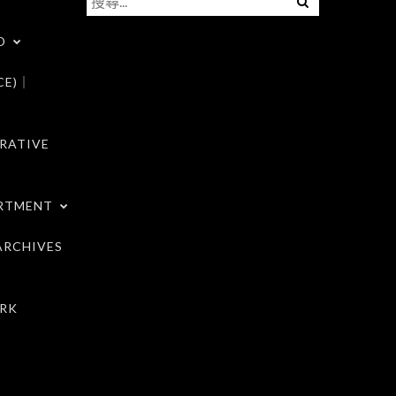
尋
D
關
鍵
CE)｜
字:
RATIVE
RTMENT
RCHIVES
RK