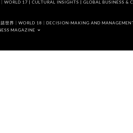
7 | CULTURAL INSIGHTS | GLOBAL BUSINESS & C
ORLD 18｜DECISION-MAKING AND MANAGEMENT 
NESS MAGAZINE