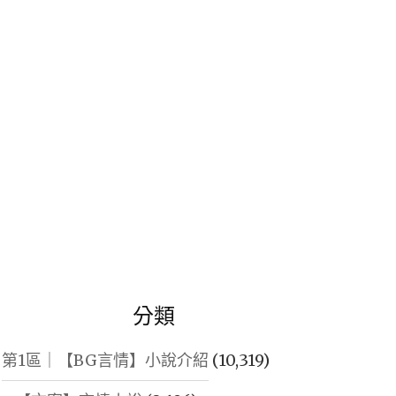
鍵
字:
分類
第1區｜【BG言情】小說介紹
(10,319)