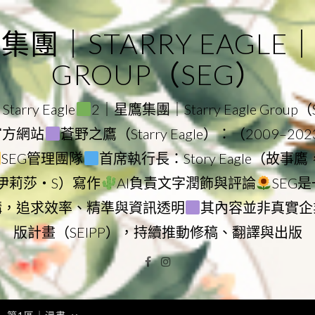
｜STARRY EAGLE｜ST
GROUP（SEG）
rry Eagle
2｜星鷹集團｜Starry Eagle Group
團官方網站
蒼野之鷹（Starry Eagle）：（2009–20
SEG管理團隊
首席執行長：Story Eagle（故事
ry（伊莉莎・S）寫作
AI負責文字潤飾與評論
SEG
構，追求效率、精準與資訊透明
其內容並非真實企
版計畫（SEIPP），持續推動修稿、翻譯與出版
Facebook
Instagram