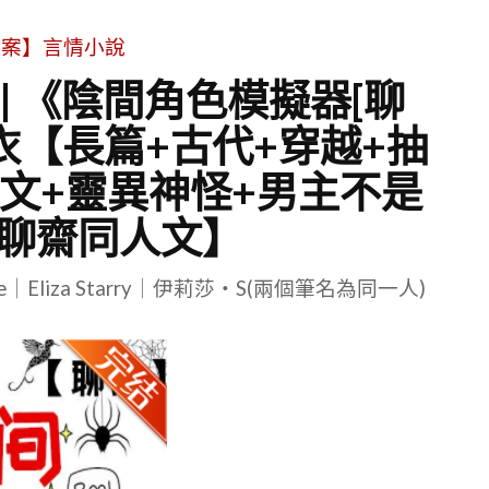
文案】言情小說
| 《陰間角色模擬器[聊
衣【長篇+古代+穿越+抽
文+靈異神怪+男主不是
+聊齋同人文】
le｜Eliza Starry｜伊莉莎・S(兩個筆名為同一人)