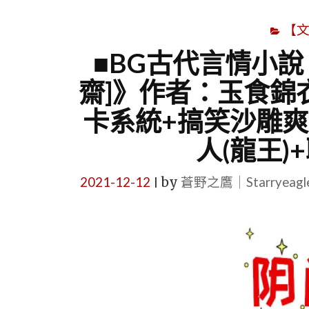
【
■BG古代言情小說 
齋]》作者：玉食錦
卡系統+搞笑沙雕爽
人(龍王)
2021-12-12
by
蒼野之鷹｜Starryeag
|