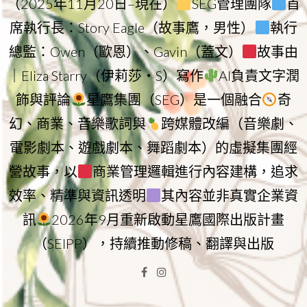
（2025年11月20日–現在）
SEG管理團隊
首
席執行長：Story Eagle（故事鷹，男性）
執行
總監：Owen（歐恩）、Gavin（蓋文）
故事由
｜Eliza Starry（伊莉莎・S）寫作
AI負責文字潤
飾與評論
星鷹集團（SEG）是一個融合
奇
幻、商業、音樂歌詞與
跨媒體改編（音樂劇、
電影劇本、遊戲劇本、舞蹈劇本）的虛擬集團經
營故事，以
商業管理邏輯進行內容建構，追求
效率、精準與資訊透明
其內容並非真實企業資
訊
2026年9月重新啟動星鷹國際出版計畫
（SEIPP），持續推動修稿、翻譯與出版
Facebook
Instagram