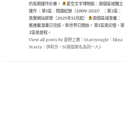
的長期運作計畫。
星空文字博物館：兩個區域獨立
運作 ｜第1區：閱讀紀錄（2009–2023） ｜第2區：
真實網站經營（2025年11月起）
兩個區域意義：
舊連載漫畫已完結，新世界已開始。 第1區是記憶，第
2區是旅程。
View all posts by 蒼野之鷹｜Starryeagle｜Eliza
Starry｜伊莉莎・S(兩個筆名為同一人)