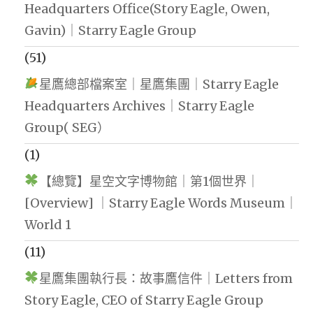
Headquarters Office(Story Eagle, Owen,
Gavin)｜Starry Eagle Group
(51)
星鷹總部檔案室｜星鷹集團｜Starry Eagle
Headquarters Archives｜Starry Eagle
Group( SEG）
(1)
【總覽】星空文字博物館｜第1個世界｜
[Overview] ｜Starry Eagle Words Museum｜
World 1
(11)
星鷹集團執行長：故事鷹信件｜Letters from
Story Eagle, CEO of Starry Eagle Group