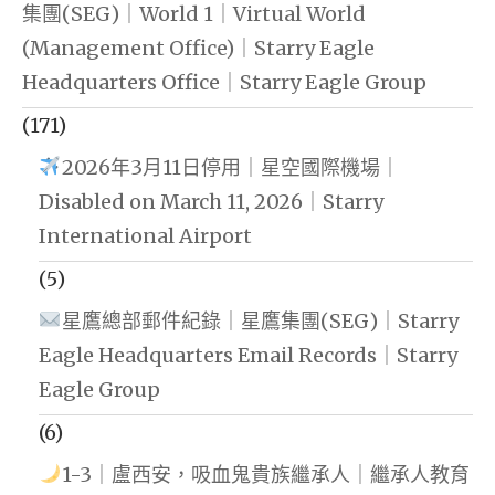
集團(SEG)｜World 1｜Virtual World
(Management Office)｜Starry Eagle
Headquarters Office｜Starry Eagle Group
(171)
2026年3月11日停用｜星空國際機場｜
Disabled on March 11, 2026｜Starry
International Airport
(5)
星鷹總部郵件紀錄｜星鷹集團(SEG)｜Starry
Eagle Headquarters Email Records｜Starry
Eagle Group
(6)
1-3｜盧西安，吸血鬼貴族繼承人｜繼承人教育