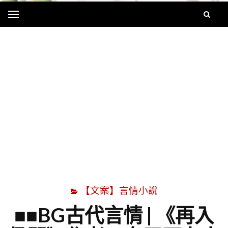
Menu
字
【文案】言情小說
■■BG古代言情 | 《再入