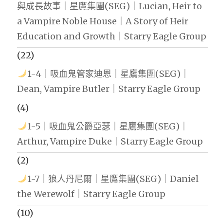
與成長故事｜星鷹集團(SEG)｜Lucian, Heir to
a Vampire Noble House｜A Story of Heir
Education and Growth｜Starry Eagle Group
(22)
1-4｜吸血鬼管家迪恩｜星鷹集團(SEG)｜
Dean, Vampire Butler｜Starry Eagle Group
(4)
1-5｜吸血鬼公爵亞瑟｜星鷹集團(SEG)｜
Arthur, Vampire Duke｜Starry Eagle Group
(2)
1-7｜狼人丹尼爾｜星鷹集團(SEG)｜Daniel
the Werewolf｜Starry Eagle Group
(10)