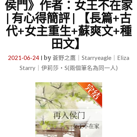
侯門》作者：女王不在家
| 有心得簡評 | 【長篇+古
代+女主重生+蘇爽文+種
田文】
2021-06-24
by
蒼野之鷹｜Starryeagle｜Eliza
|
Starry｜伊莉莎・S(兩個筆名為同一人)