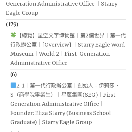
Generation Administrative Office ｜Starry
Eagle Group
(179)
【總覽】星空文字博物館｜第2個世界｜第一代
行政辦公室｜[Overview] ｜Starry Eagle Word
Museum｜World 2｜First-Generation
Administrative Office
(6)
2-1｜第一代行政辦公室｜創始人：伊莉莎・
S（商學院畢業生）｜星鷹集團(SEG)｜First-
Generation Administrative Office｜
Founder: Eliza Starry (Business School
Graduate)｜Starry Eagle Group