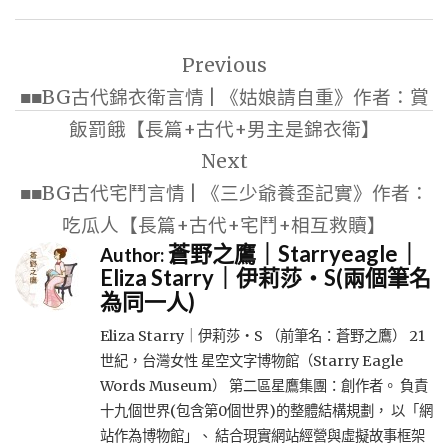
文
Previous
章
■■BG古代錦衣衛言情 | 《姑娘請自重》作者：賞
導
飯罰餓【長篇+古代+男主是錦衣衛】
覽
Next
■■BG古代宅鬥言情 | 《三少爺養歪記實》作者：
吃瓜人【長篇+古代+宅鬥+相互救贖】
蒼野之鷹｜Starryeagle｜
Author:
Eliza Starry｜伊莉莎・S(兩個筆名
為同一人)
Eliza Starry｜伊莉莎・S （前筆名：蒼野之鷹） 21
世紀，台灣女性 星空文字博物館（Starry Eagle
Words Museum） 第二區星鷹集團：創作者。 負責
十九個世界(包含第0個世界)的整體結構規劃， 以「網
站作為博物館」、 結合現實網站經營與虛擬故事框架