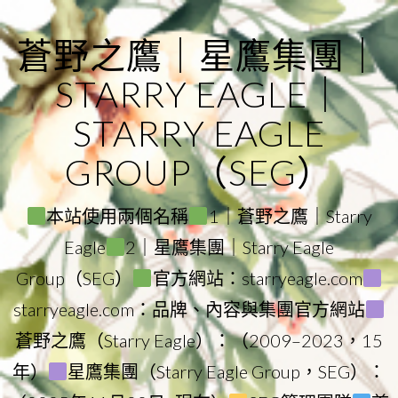
Skip
to
蒼野之鷹｜星鷹集團｜
content
STARRY EAGLE｜
STARRY EAGLE
GROUP（SEG）
本站使用兩個名稱
1｜蒼野之鷹｜Starry
Eagle
2｜星鷹集團｜Starry Eagle
Group（SEG）
官方網站：starryeagle.com
starryeagle.com：品牌、內容與集團官方網站
蒼野之鷹（Starry Eagle）：（2009–2023，15
年）
星鷹集團（Starry Eagle Group，SEG）：