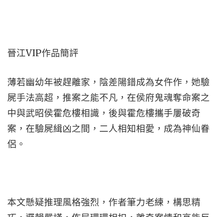
晉江VIP作品簡評
薄若幽幼年被趕離家，陰差陽錯成為女仵作，她驗
屍手法高超，推案之能不凡，在侯府鬼魂奪命案之
中與武昭侯霍危樓相識，後與霍危樓攜手屢破奇
案，在驗屍緝凶之間，二人相知相愛，成為神仙眷
侶。
本文懸疑推理風格強烈，作者筆力老練，構思精