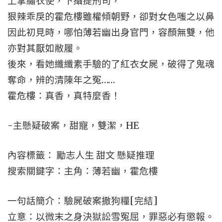
上掌繡衣使，下攝提刑司，
狠辣乖戾的霍危樓雖權傾朝野，卻對女色嗤之以鼻
因此初見時，哪怕薄若幽出身官門，容顏無雙，他
亦對其厭如敝履。
後來，看她纖纖素手驗的了紅衣女屍，破得了鬼魂
奪命，辨的清陳年之冤……
霍危樓：真香，真特麼香！
-主懸疑破案，甜寵，雙潔，HE
內容標籤： 勵志人生 甜文 懸疑推理
搜索關鍵字：主角：薄若幽，霍危樓
一句話簡介：驗屍破案撒狗糧[完結]
立意：以微末之身決獄訟雪冤屈，罪惡必有懲報。