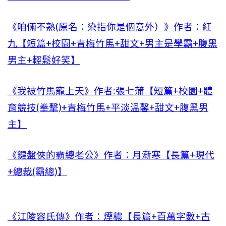
《咱倆不熟(原名：染指你是個意外）》作者：紅
九【短篇+校園+青梅竹馬+甜文+男主是學霸+腹黑
男主+輕鬆好笑】
《我被竹馬寵上天》作者:張七蒲【短篇+校園+體
育競技(拳擊)+青梅竹馬+平淡溫馨+甜文+腹黑男
主】
《鍵盤俠的霸總老公》作者：月漸寒【長篇+現代
+總裁(霸總)】
《江陵容氏傳》作者：煙穠【長篇+百萬字數+古