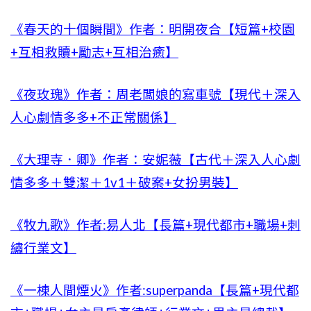
《春天的十個瞬間》作者：明開夜合【短篇+校園
+互相救贖+勵志+互相治癒】
《夜玫瑰》作者：周老闆娘的寫車號【現代＋深入
人心劇情多多+不正常關係】
《大理寺．卿》作者：安妮薇【古代＋深入人心劇
情多多＋雙潔＋1v1＋破案+女扮男裝】
《牧九歌》作者:易人北【長篇+現代都市+職場+刺
繡行業文】
《一棟人間煙火》作者:superpanda【長篇+現代都