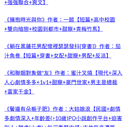
+強強聯合+爽文】
《擁抱時光與你》作者：一館【短篇+高中校園
+雙向暗戀+校園到都市+甜寵+青梅竹馬】
《躺在黑蓮花男配懷裡瑟瑟發抖[穿書]》作者：茄
汁魚卷【短篇+穿書+女配+甜寵+男配+反派】
《和聯姻對象做*友》作者：蜜汁叉燒【現代+深入
人心劇情多多+1v1+甜寵+豪門世家+男主是總裁
+富家千金】
《鬢邊有朵梔子肥》作者：大姑娘浪【民國+劇情
多劇情深入+年齡差(>10歲)PO小說創作平台+迫害