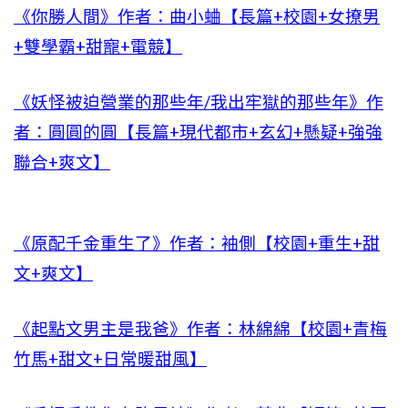
《你勝人間》作者：曲小蛐【長篇+校園+女撩男
+雙學霸+甜寵+電競】
《妖怪被迫營業的那些年/我出牢獄的那些年》作
者：圓圓的圓【長篇+現代都市+玄幻+懸疑+強強
聯合+爽文】
《原配千金重生了》作者：袖側【校園+重生+甜
文+爽文】
《起點文男主是我爸》作者：林綿綿【校園+青梅
竹馬+甜文+日常暖甜風】