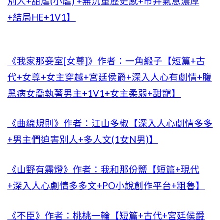
別人+甜虐(小虐) +無沉重歷史感+市井氣息濃厚
+結局HE+1V1】
《我家那妾室[女尊]》作者：一角緞子【短篇+古
代+女尊+女主穿越+宮廷侯爵+深入人心有劇情+腹
黑病女喬執著男主+1V1+女主柔弱+甜寵】
《曲線規則》作者：江山多椒【深入人心劇情多多
+男主們迫害別人+多人文(1女N男)】
《山野有霧燈》作者：我和那份鹽【短篇+現代
+深入人心劇情多多文+PO小說創作平台+粗魯】
《不臣》作者：桃桃一輪【短篇+古代+宮廷侯爵