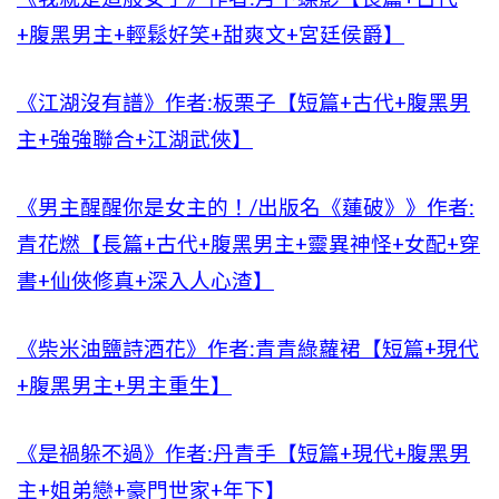
+腹黑男主+輕鬆好笑+甜爽文+宮廷侯爵】
《江湖沒有譜》作者:板栗子【短篇+古代+腹黑男
主+強強聯合+江湖武俠】
《男主醒醒你是女主的！/出版名《蓮破》》作者:
青花燃【長篇+古代+腹黑男主+靈異神怪+女配+穿
書+仙俠修真+深入人心渣】
《柴米油鹽詩酒花》作者:青青綠蘿裙【短篇+現代
+腹黑男主+男主重生】
《是禍躲不過》作者:丹青手【短篇+現代+腹黑男
主+姐弟戀+豪門世家+年下】