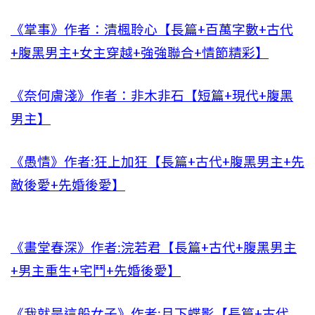
《掌事》作者：清楓聆心【長篇+百萬字數+古代
+腹黑男主+女主穿越+強強聯合+情節精彩】
《奈何膚淺》作者：非木非石【短篇+現代+腹黑
男主】
《愚情》作者:狂上加狂【長篇+古代+腹黑男主+先
敵後愛+先婚後愛】
《畫堂春深》作者:浣若君【長篇+古代+腹黑男主
+男主重生+宅鬥+先婚後愛】
《我就是這般女子》作者:月下蝶影【長篇+古代