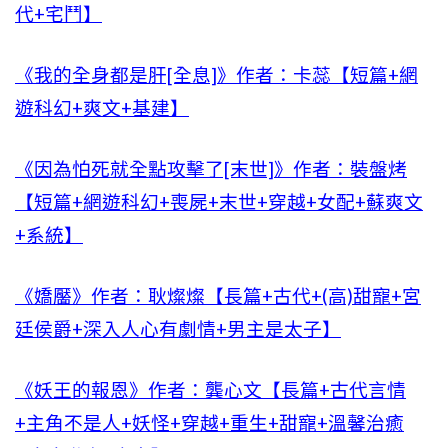
代+宅鬥】
《我的全身都是肝[全息]》作者：卡蕊【短篇+網
遊科幻+爽文+基建】
《因為怕死就全點攻擊了[末世]》作者：裝盤烤
【短篇+網遊科幻+喪屍+末世+穿越+女配+蘇爽文
+系統】
《嬌靨》作者：耿燦燦【長篇+古代+(高)甜寵+宮
廷侯爵+深入人心有劇情+男主是太子】
《妖王的報恩》作者：龔心文【長篇+古代言情
+主角不是人+妖怪+穿越+重生+甜寵+溫馨治癒