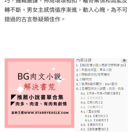
巧，邏輯嚴謹，佈局環環相扣，離奇案情和高能反
轉不斷，男女主感情循序漸進，動人心魄，為不可
錯過的古言懸疑類佳作。