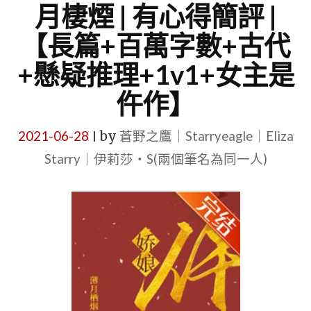
月棲煙 | 有心得簡評 |
【長篇+百萬字數+古代
+懸疑推理+1v1+女主是
仵作】
2021-06-28
by
蒼野之鷹｜Starryeagle｜Eliza
|
Starry｜伊莉莎・S(兩個筆名為同一人)