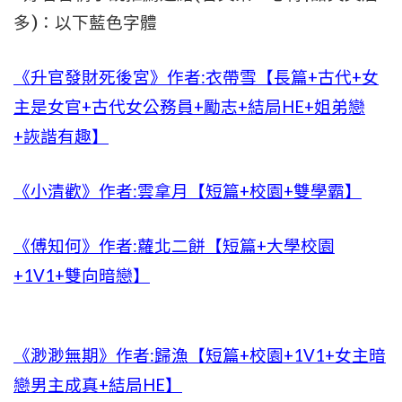
多)：以下藍色字體
《升官發財死後宮》作者:衣帶雪【長篇+古代+女
主是女官+古代女公務員+勵志+結局HE+姐弟戀
+詼諧有趣】
《小清歡》作者:雲拿月【短篇+校園+雙學霸】
《傅知何》作者:蘿北二餅【短篇+大學校園
+1V1+雙向暗戀】
《渺渺無期》作者:歸漁【短篇+校園+1V1+女主暗
戀男主成真+結局HE】