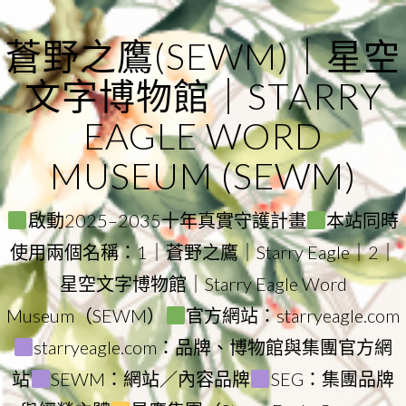
Skip
to
蒼野之鷹(SEWM)｜星空
content
文字博物館｜STARRY
EAGLE WORD
MUSEUM (SEWM)
啟動2025–2035十年真實守護計畫
本站同時
使用兩個名稱：1｜蒼野之鷹｜Starry Eagle｜2｜
星空文字博物館｜Starry Eagle Word
Museum（SEWM）
官方網站：starryeagle.com
starryeagle.com：品牌、博物館與集團官方網
站
SEWM：網站／內容品牌
SEG：集團品牌