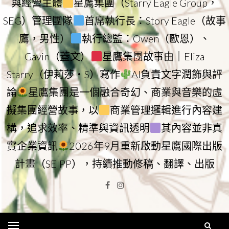
與經營主體
星鷹集團（Starry Eagle Group，
SEG）管理團隊
首席執行長：Story Eagle（故事
鷹，男性）
執行總監：Owen（歐恩）、
Gavin（蓋文）
星鷹集團故事由｜Eliza
Starry（伊莉莎・S）寫作
AI負責文字潤飾與評
論
星鷹集團是一個融合奇幻、商業與音樂的虛
擬集團經營故事，以
商業管理邏輯進行內容建
構，追求效率、精準與資訊透明
其內容並非真
實企業資訊
2026年9月重新啟動星鷹國際出版
計畫（SEIPP），持續推動修稿、翻譯、出版
Facebook
Instagram