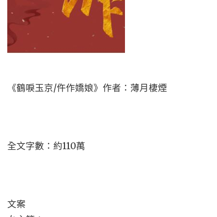
《鶴唳玉京/仵作嬌娘》作者：薄月棲煙
全文字數：約110萬
文案