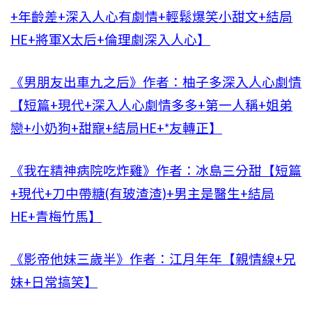
+年齡差+深入人心有劇情+輕鬆爆笑小甜文+結局
HE+將軍X太后+倫理劇深入人心】
《男朋友出車九之后》作者：柚子多深入人心劇情
【短篇+現代+深入人心劇情多多+第一人稱+姐弟
戀+小奶狗+甜寵+結局HE+*友轉正】
《我在精神病院吃炸雞》作者：冰島三分甜【短篇
+現代+刀中帶糖(有玻渣渣)+男主是醫生+結局
HE+青梅竹馬】
《影帝他妹三歲半》作者：江月年年【親情線+兄
妹+日常搞笑】