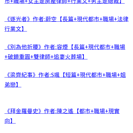
市+職場+女主是房產律師+行業文+男主是總裁】
《逐光者》作者:蔚空【長篇+現代都市+職場+法律
行業文】
《別為他折腰》作者:容煙【長篇+現代都市+職場
+破鏡重圓+雙律師+追妻火葬場】
《梁齊紀事》作者:S颯【短篇+現代都市+職場+姐
弟戀】
《拜金羅曼史》作者:陳之遙【都市+職場+現實
向】