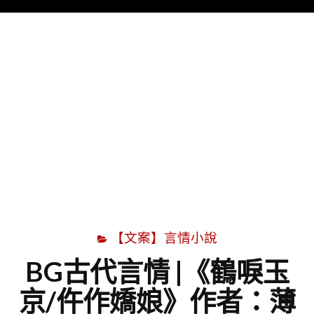
Menu
字
【文案】言情小說
BG古代言情 |《鶴唳玉
京/仵作嬌娘》作者：薄