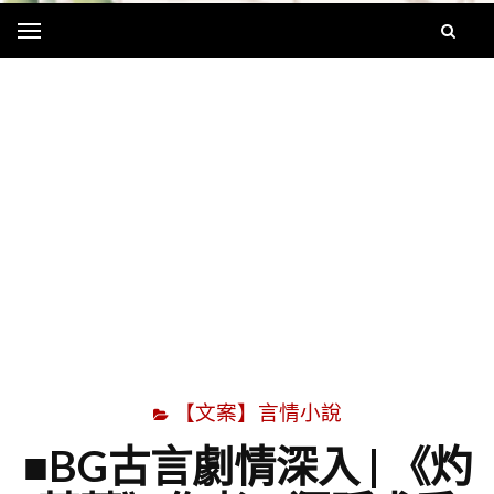
Menu
字
【文案】言情小說
■BG古言劇情深入 | 《灼