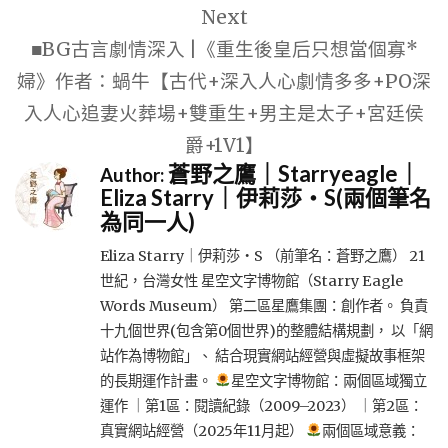
Next
■BG古言劇情深入 |《重生後皇后只想當個寡*
婦》作者：蝸牛【古代+深入人心劇情多多+PO深
入人心追妻火葬場+雙重生+男主是太子+宮廷侯
爵+1V1】
蒼野之鷹｜Starryeagle｜
Author:
Eliza Starry｜伊莉莎・S(兩個筆名
為同一人)
Eliza Starry｜伊莉莎・S （前筆名：蒼野之鷹） 21
世紀，台灣女性 星空文字博物館（Starry Eagle
Words Museum） 第二區星鷹集團：創作者。 負責
十九個世界(包含第0個世界)的整體結構規劃， 以「網
站作為博物館」、 結合現實網站經營與虛擬故事框架
的長期運作計畫。
星空文字博物館：兩個區域獨立
運作 ｜第1區：閱讀紀錄（2009–2023） ｜第2區：
真實網站經營（2025年11月起）
兩個區域意義：