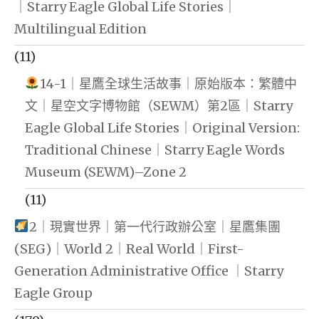
｜Starry Eagle Global Life Stories｜
Multilingual Edition
(11)
14-1｜星鷹全球生活故事｜原始版本：繁體中
文｜星空文字博物館（SEWM）第2區｜Starry
Eagle Global Life Stories｜Original Version:
Traditional Chinese｜Starry Eagle Words
Museum (SEWM)–Zone 2
(11)
2｜現實世界｜第一代行政辦公室｜星鷹集團
(SEG)｜World 2｜Real World｜First-
Generation Administrative Office ｜Starry
Eagle Group