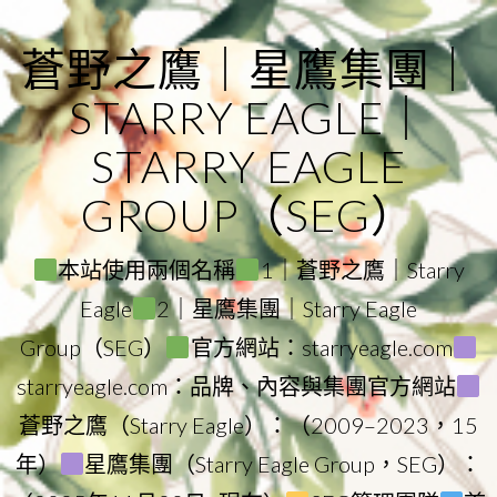
Skip
to
蒼野之鷹｜星鷹集團｜
content
STARRY EAGLE｜
STARRY EAGLE
GROUP（SEG）
本站使用兩個名稱
1｜蒼野之鷹｜Starry
Eagle
2｜星鷹集團｜Starry Eagle
Group（SEG）
官方網站：starryeagle.com
starryeagle.com：品牌、內容與集團官方網站
蒼野之鷹（Starry Eagle）：（2009–2023，15
年）
星鷹集團（Starry Eagle Group，SEG）：