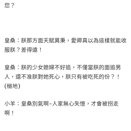
您？
皇桑：朕那方面天賦異秉，愛卿真以為這樣就能收
服朕？差得遠！
皇桑：朕的少女媳婦不好追，不僅當朕的面追男
人，還不准朕對她死心，朕只有被吃死的份？！
(槌地)
小羊：皇桑別氣啊~人家無心失憶，才會被拐走
啊！