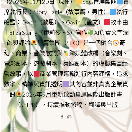
（2025年11月20日–現在）
SEG管理團隊
首
席執行長：Story Eagle（故事鷹，男性）
執行
總監：Owen（歐恩）、Gavin（蓋文）
故事由
｜Eliza Starry（伊莉莎・S）寫作
AI負責文字潤
飾與評論
星鷹集團（SEG）是一個融合
奇
幻、商業、音樂歌詞與
跨媒體改編（音樂劇、
電影劇本、遊戲劇本、舞蹈劇本）的虛擬集團經
營故事，以
商業管理邏輯進行內容建構，追求
效率、精準與資訊透明
其內容並非真實企業資
訊
2026年9月重新啟動星鷹國際出版計畫
（SEIPP），持續推動修稿、翻譯與出版
Facebook
Instagram