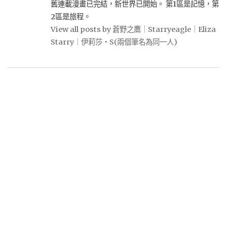
舊連載漫畫已完結，新世界已開始。 第1區是記憶，第
2區是旅程。
View all posts by 蒼野之鷹｜Starryeagle｜Eliza
Starry｜伊莉莎・S(兩個筆名為同一人)