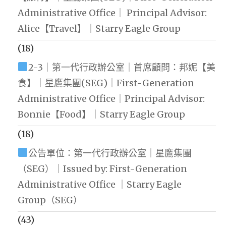
Administrative Office｜ Principal Advisor:
Alice【Travel】｜Starry Eagle Group
(18)
2-3｜第一代行政辦公室｜首席顧問：邦妮【美
食】｜星鷹集團(SEG)｜First-Generation
Administrative Office｜Principal Advisor:
Bonnie【Food】｜Starry Eagle Group
(18)
公告單位：第一代行政辦公室｜星鷹集團
（SEG）｜Issued by: First-Generation
Administrative Office ｜Starry Eagle
Group（SEG）
(43)