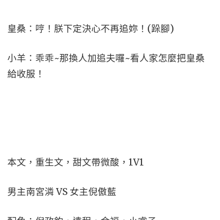
皇桑：哼！朕下定決心不再追妳！(跺腳)
小羊：乖乖~那換人加追夫囉~看人家怎麼把皇桑
給收服！
本文，重生文，甜文帶微酸，1V1
男主南宮潾 VS 女主倪傲藍