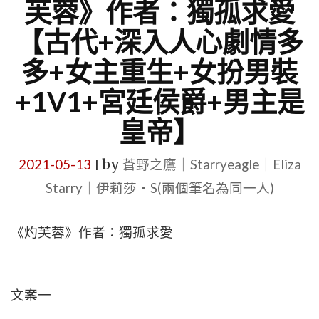
芙蓉》作者：獨孤求愛
【古代+深入人心劇情多
多+女主重生+女扮男裝
+1V1+宮廷侯爵+男主是
皇帝】
2021-05-13
by
蒼野之鷹｜Starryeagle｜Eliza
|
Starry｜伊莉莎・S(兩個筆名為同一人)
《灼芙蓉》作者：獨孤求愛
文案一