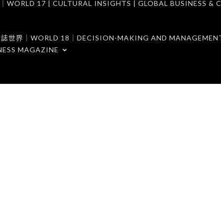
7 | CULTURAL INSIGHTS | GLOBAL BUSINESS & C
ORLD 18｜DECISION-MAKING AND MANAGEMENT 
NESS MAGAZINE