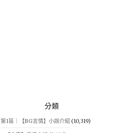
鍵
字:
分類
第1區｜【BG言情】小說介紹
(10,319)