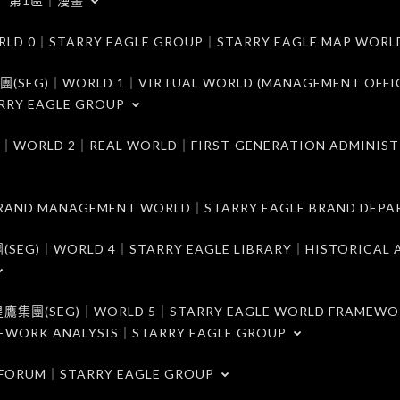
第1區｜漫畫
｜STARRY EAGLE GROUP｜STARRY EAGLE MAP WORL
)｜WORLD 1｜VIRTUAL WORLD (MANAGEMENT OFFI
RRY EAGLE GROUP
D 2｜REAL WORLD｜FIRST-GENERATION ADMINIST
MANAGEMENT WORLD｜STARRY EAGLE BRAND DEPA
ORLD 4｜STARRY EAGLE LIBRARY｜HISTORICAL A
EG)｜WORLD 5｜STARRY EAGLE WORLD FRAMEWO
MEWORK ANALYSIS｜STARRY EAGLE GROUP
ORUM｜STARRY EAGLE GROUP