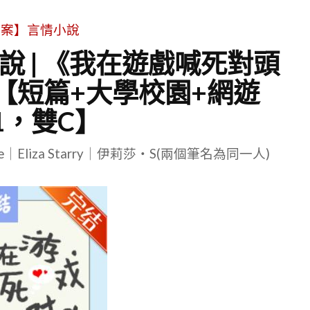
文案】言情小說
說 | 《我在遊戲喊死對頭
【短篇+大學校園+網遊
V1，雙C】
le｜Eliza Starry｜伊莉莎・S(兩個筆名為同一人)