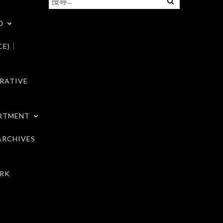
尋
D
關
鍵
CE)｜
字:
RATIVE
RTMENT
RCHIVES
RK