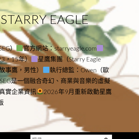
ARRY EAGLE
（SEG）
官方網站：starryeagle.com
023，15年）
星鷹集團（Starry Eagle
le（故事鷹，男性）
執行總監：Owen（歐
SEG是一個融合奇幻、商業與音樂的虛擬
真實企業資訊
2026年9月重新啟動星鷹
版
搜
Menu