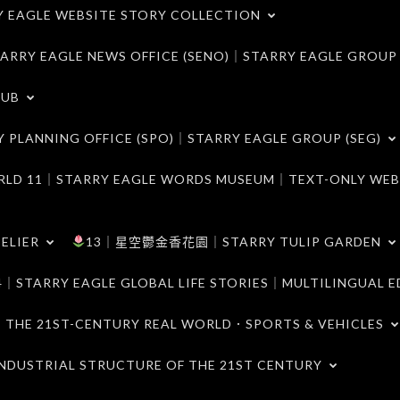
LE WEBSITE STORY COLLECTION
 EAGLE NEWS OFFICE (SENO)｜STARRY EAGLE GROUP
LUB
ANNING OFFICE (SPO)｜STARRY EAGLE GROUP (SEG)
｜STARRY EAGLE WORDS MUSEUM｜TEXT-ONLY WEB
ELIER
13｜星空鬱金香花園｜STARRY TULIP GARDEN
RY EAGLE GLOBAL LIFE STORIES｜MULTILINGUAL E
21ST-CENTURY REAL WORLD．SPORTS & VEHICLES
TRIAL STRUCTURE OF THE 21ST CENTURY