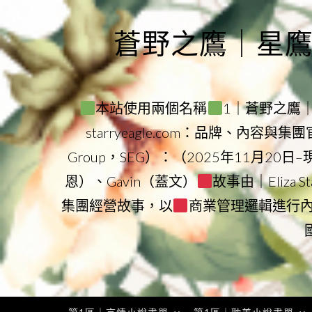
Skip
to
蒼野之鷹｜星鷹集團
content
本站使用兩個名稱
1｜蒼野之鷹｜Sta
starryeagle.com：品牌、內容與
Group，SEG）：（2025年11月20日
恩）、Gavin（蓋文）
故事由｜Eliza 
集團經營故事，以
商業管理邏輯進行