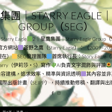
｜STARRY EAGLE｜ST
GROUP（SEG）
rry Eagle
2｜星鷹集團｜Starry Eagle Group
集團官方網站
蒼野之鷹（Starry Eagle）：（2009–2
–現在）
SEG管理團隊
首席執行長：Story Eag
Starry（伊莉莎・S）寫作
AI負責文字潤飾與評論
內容建構，追求效率、精準與資訊透明
其內容並非
國際出版計畫（SEIPP），持續推動修稿、翻譯與出
Facebook
Instagram