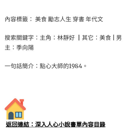
內容標籤： 美食 勵志人生 穿書 年代文
搜索關鍵字：主角：林靜好 ┃其它：美食 | 男
主：季向陽
一句話簡介：點心大師的1984。
返回連結：深入人心小說書單內容目錄