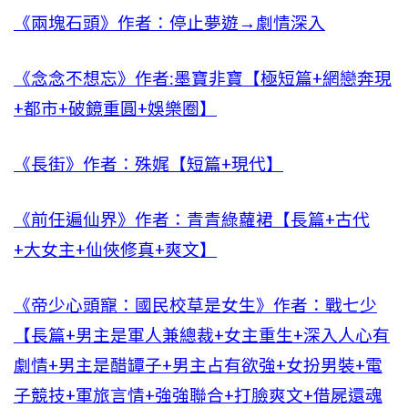
《兩塊石頭》作者：停止夢遊→劇情深入
《念念不想忘》作者:墨寶非寶【極短篇+網戀奔現
+都市+破鏡重圓+娛樂圈】
《長街》作者：殊娓【短篇+現代】
《前任遍仙界》作者：青青綠蘿裙【長篇+古代
+大女主+仙俠修真+爽文】
《帝少心頭寵：國民校草是女生》作者：戰七少
【長篇+男主是軍人兼總裁+女主重生+深入人心有
劇情+男主是醋罈子+男主占有欲強+女扮男裝+電
子競技+軍旅言情+強強聯合+打臉爽文+借屍還魂