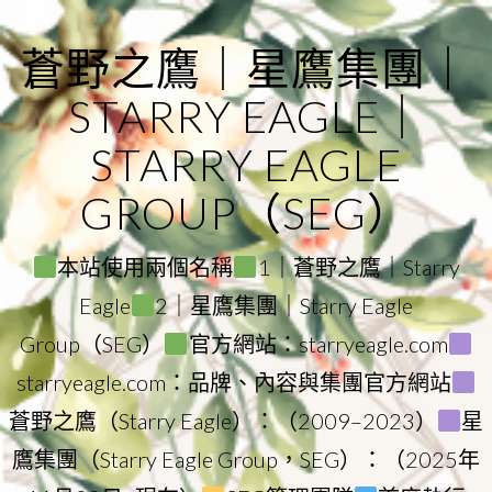
Skip
to
蒼野之鷹｜星鷹集團｜
content
STARRY EAGLE｜
STARRY EAGLE
GROUP（SEG）
本站使用兩個名稱
1｜蒼野之鷹｜Starry
Eagle
2｜星鷹集團｜Starry Eagle
Group（SEG）
官方網站：starryeagle.com
starryeagle.com：品牌、內容與集團官方網站
蒼野之鷹（Starry Eagle）：（2009–2023）
星
鷹集團（Starry Eagle Group，SEG）：（2025年