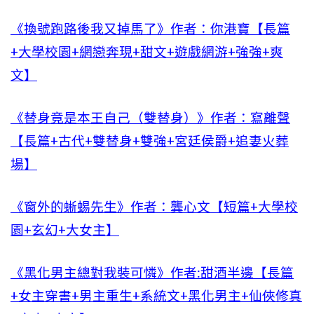
《換號跑路後我又掉馬了》作者：你港寶【長篇
+大學校園+網戀奔現+甜文+遊戲網游+強強+爽
文】
《替身竟是本王自己（雙替身）》作者：寫離聲
【長篇+古代+雙替身+雙強+宮廷侯爵+追妻火葬
場】
《窗外的蜥蜴先生》作者：龔心文【短篇+大學校
園+玄幻+大女主】
《黑化男主總對我裝可憐》作者:甜酒半邊【長篇
+女主穿書+男主重生+系統文+黑化男主+仙俠修真