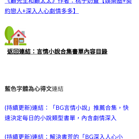
《顧先生和顧太太》作者：桃子奶蓋【娛樂圈+契
約戀人+深入人心劇情多多】
返回連結：言情小說合集書單內容目錄
藍色字體為心得文
連結
(持續更新)連結：「BG言情小說」推薦合集，快
速決定每日的小說類型書單，內含劇情深入
(持續更新)連結：解決書荒的「BG深入人心小