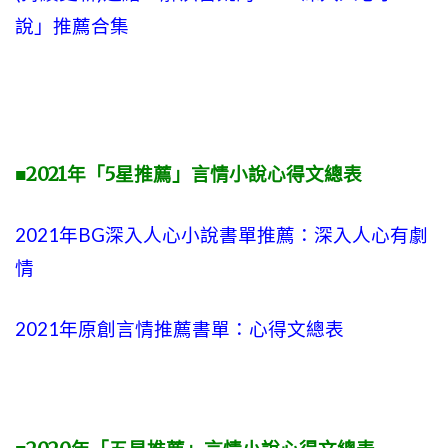
說」推薦合集
■2021年「5星推薦」言情小說心得文總表
2021年BG深入人心小說書單推薦：深入人心有劇
情
2021年原創言情推薦書單：心得文總表