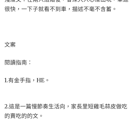
很快，一下子就看不到車，描述不毫不含蓄。
文案
閱讀指南：
1.有金手指，HE。
2.這是一篇慢節奏生活向，家長里短雞毛蒜皮做吃
的賣吃的的文。