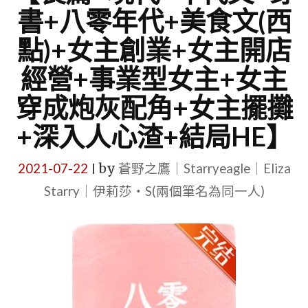
書+八零年代+美食文(西
點)+女主創業+女主開店
經營+事業型女主+女主
穿成炮灰配角+女主擺攤
+深入人心渣+結局HE】
2021-07-22
by
蒼野之鷹｜Starryeagle｜Eliza
|
Starry｜伊莉莎・S(兩個筆名為同一人)