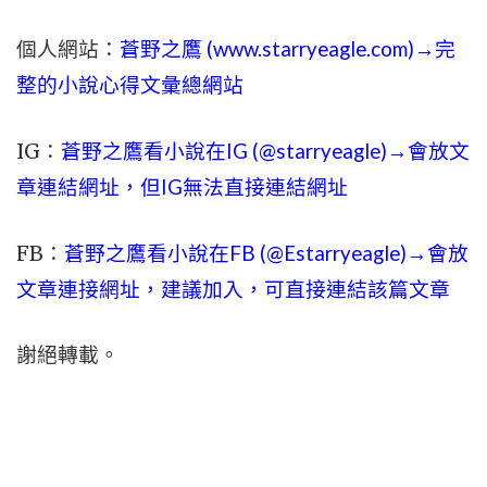
個人網站：
蒼野之鷹 (
www.
starryeagle.com
)→完
整的小說心得文彙總網站
IG：
蒼野之鷹看小說在IG (@starryeagle)→會放文
章連結網址，但IG無法直接連結網址
FB：
蒼野之鷹看小說在FB (@Estarryeagle)→會放
文章連接網址，建議加入，可直接連結該篇文章
謝絕轉載。