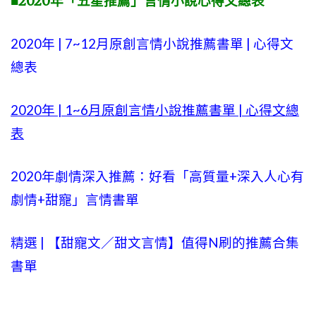
■2020年「五星推薦」言情小說心得文總表
2020年 |
7~12
月原創言情小說推薦書單 | 心得文
總表
2020年 |
1~6
月原創言情小說推薦書單 | 心得文總
表
2020年劇情深入推薦：好看「高質量+
深入人心有
劇情
+甜寵」言情書單
精選 | 【
甜寵文
／甜文言情】值得N刷的推薦合集
書單