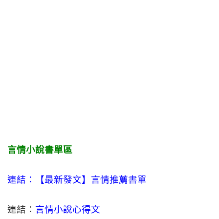
言情小說書單區
連結：【最新發文】
言情
推薦書單
連結：
言情小說心得文