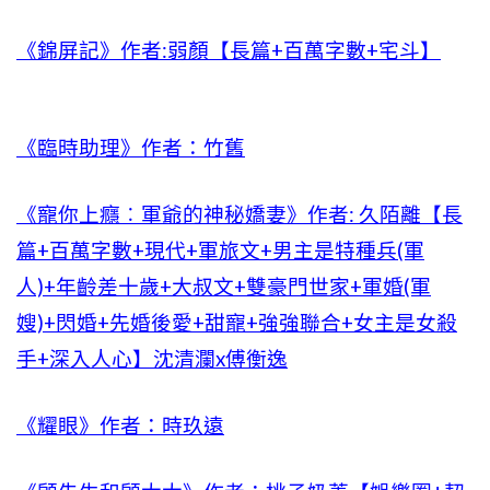
《錦屏記》作者:弱顏【長篇+百萬字數+宅斗】
《臨時助理》作者：竹舊
《寵你上癮︰軍爺的神秘嬌妻》作者: 久陌離【長
篇+百萬字數+現代+軍旅文+男主是特種兵(軍
人)+年齡差十歲+大叔文+雙豪門世家+軍婚(軍
嫂)+閃婚+先婚後愛+甜寵+強強聯合+女主是女殺
手+深入人心】沈清瀾x傅衡逸
《耀眼》作者：時玖遠