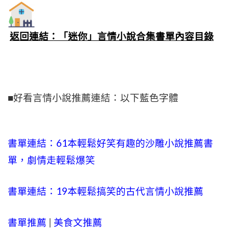
返回連結：「迷你」言情小說合集書單內容目錄
■好看言情小說推薦連結：以下藍色字體
書單連結：61本輕鬆好笑有趣的沙雕小說推薦書
單，劇情走輕鬆爆笑
書單連結：19本輕鬆搞笑的古代言情小說推薦
書單推薦
|
美食文推薦