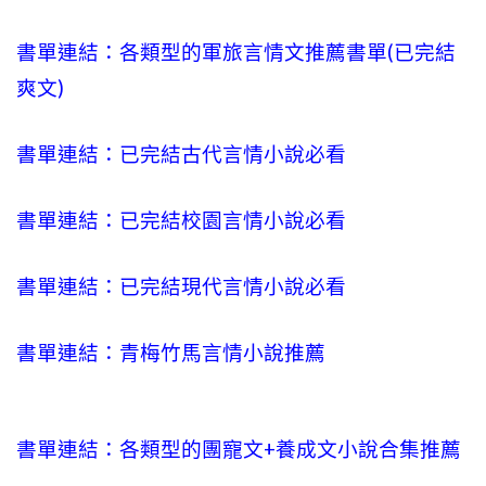
書單連結：各類型的軍旅言情文推薦書單(已完結
爽文)
書單連結：已完結古代言情小說必看
書單連結：已完結校園言情小說必看
書單連結：已完結現代言情小說必看
書單連結：青梅竹馬言情小說推薦
書單連結：各類型的團寵文+養成文小說合集推薦