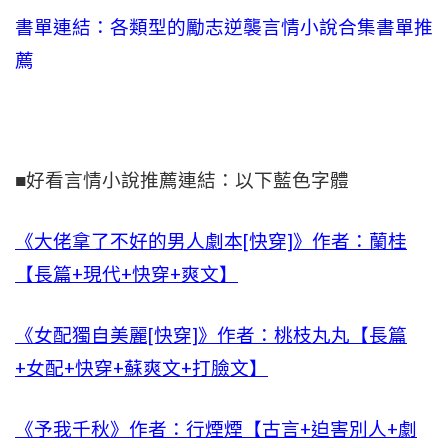
書單連結：各類型的勵志逆襲言情小說合集書單推
薦
■好看言情小說推薦連結：以下藍色字體
《大佬拿了不好的男人劇本[快穿]》作者：蘭桂
【長篇+現代+快穿+爽文】
《女配獨自美麗[快穿]》作者：桃枝丸丸【長篇
+女配+快穿+蘇爽文+打臉文】
《予我千秋》作者：行煙煙【古言+迫害別人+劇