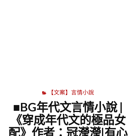
字
【文案】言情小說
■BG年代文言情小說 |
《穿成年代文的極品女
配》作者：冠瀅瀅|有心