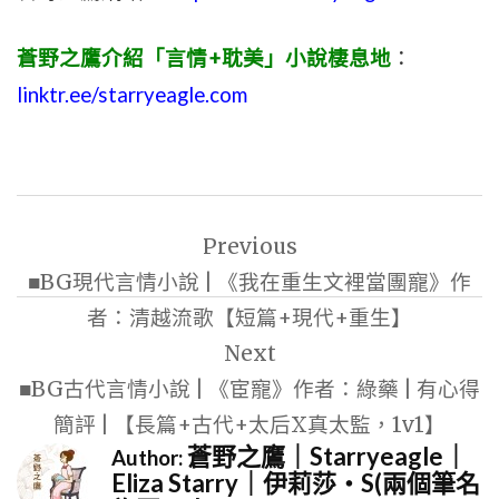
蒼野之鷹介紹「言情+耽美」小說棲息地
：
linktr.ee/starryeagle.com
文
Previous
章
■BG現代言情小說 | 《我在重生文裡當團寵》作
導
者：清越流歌【短篇+現代+重生】
覽
Next
■BG古代言情小說 | 《宦寵》作者：綠藥 | 有心得
簡評 | 【長篇+古代+太后X真太監，1v1】
蒼野之鷹｜Starryeagle｜
Author:
Eliza Starry｜伊莉莎・S(兩個筆名