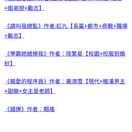
+姐弟戀+勵志】
《請叫我總監》作者:紅九【長篇+都市+商戰+職場
+勵志】
《學霸她總撩我》作者：陸繁星【校園+校服到婚
紗】
《親愛的程序員》作者：慕清雪【現代+糙漢男主
+甜寵+女主是老師】
《錯撩》作者：翹搖