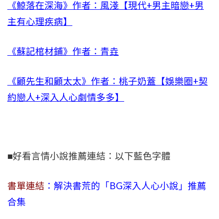
《鯨落在深海》作者：風淺【現代+男主暗戀+男
主有心理疾病】
《蘇記棺材鋪》作者：青垚
《顧先生和顧太太》作者：桃子奶蓋【娛樂圈+契
約戀人+深入人心劇情多多】
■好看言情小說推薦連結：以下藍色字體
書單連結
：解決書荒的「BG深入人心小說」推薦
合集