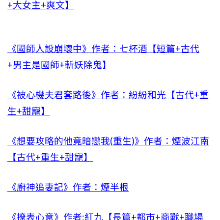
+大女主+爽文】
《國師人設崩壞中》作者：七杯酒【短篇+古代
+男主是國師+斬妖除鬼】
《被心機夫君套路後》作者：紛紛和光【古代+重
生+甜寵】
《想要攻略的他竟暗戀我(重生)》作者：煙波江南
【古代+重生+甜寵】
《廚神追妻記》作者：煙半根
《撩表心意》作者:紅九【長篇+都市+商戰+職場