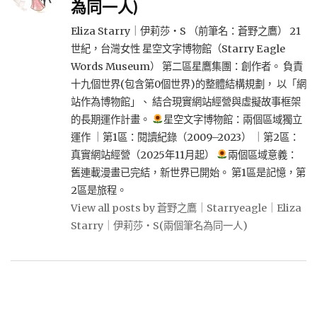
為同一人)
Eliza Starry｜伊莉莎・S （前筆名：蒼野之鷹） 21
世紀，台灣女性 星空文字博物館（Starry Eagle
Words Museum） 第二區星鷹集團：創作者。 負責
十九個世界(包含第0個世界)的整體結構規劃， 以「網
站作為博物館」、 結合現實網站經營與虛擬故事框架
的長期運作計畫。
星空文字博物館：兩個區域獨立
運作 ｜第1區：閱讀紀錄（2009–2023） ｜第2區：
真實網站經營（2025年11月起）
兩個區域意義：
舊連載漫畫已完結，新世界已開始。 第1區是記憶，第
2區是旅程。
View all posts by 蒼野之鷹｜Starryeagle｜Eliza
Starry｜伊莉莎・S(兩個筆名為同一人)