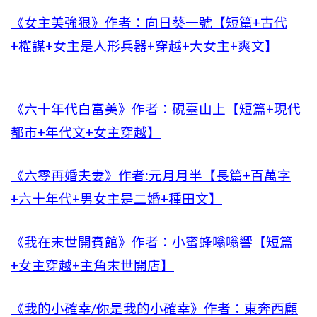
《女主美強狠》作者：向日葵一號【短篇+古代
+權謀+女主是人形兵器+穿越+大女主+爽文】
《六十年代白富美》作者：硯臺山上【短篇+現代
都市+年代文+女主穿越】
《六零再婚夫妻》作者:元月月半【長篇+百萬字
+六十年代+男女主是二婚+種田文】
《我在末世開賓館》作者：小蜜蜂嗡嗡響【短篇
+女主穿越+主角末世開店】
《我的小確幸/你是我的小確幸》作者：東奔西顧