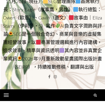
11月20日–現在）
SEG管理團隊
首席執行
長：Story Eagle（故事鷹，男性）
執行總監：
Owen（歐恩）、Gavin（蓋文）
故事由｜Eliza
Starry（伊莉莎・S）寫作
AI負責文字潤飾與評
論
SEG是一個融合奇幻、商業與音樂的虛擬集
團經營故事，以
商業管理邏輯進行內容建構，
追求效率、精準與資訊透明
其內容並非真實企
業資訊
2026年9月重新啟動星鷹國際出版計畫
（SEIPP），持續推動修稿、翻譯與出版
Facebook
Instagram
Menu