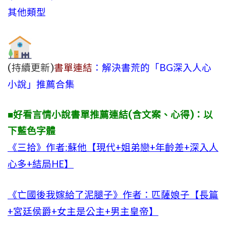
其他類型
(持續更新)
書單連結
：解決書荒的「BG深入人心
小說」推薦合集
■好看言情小說書單推薦連結(含文案、心得)：以
下藍色字體
《三拾》作者:蘇他【現代+姐弟戀+年齡差+深入人
心多+結局HE】
《亡國後我嫁給了泥腿子》作者：匹薩娘子【長篇
+宮廷侯爵+女主是公主+男主皇帝】