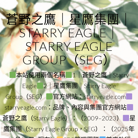
Skip
to
蒼野之鷹｜星鷹集團｜
content
STARRY EAGLE｜
STARRY EAGLE
GROUP（SEG）
本站使用兩個名稱
1｜蒼野之鷹｜Starry
Eagle
2｜星鷹集團｜Starry Eagle
Group（SEG）
官方網站：starryeagle.com
starryeagle.com：品牌、內容與集團官方網站
蒼野之鷹（Starry Eagle）：（2009–2023）
星
鷹集團（Starry Eagle Group，SEG）：（2025年