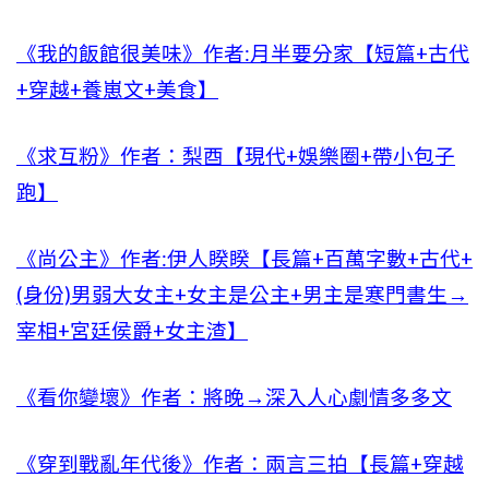
《我的飯館很美味》作者:月半要分家【短篇+古代
+穿越+養崽文+美食】
《求互粉》作者：梨酉【現代+娛樂圈+帶小包子
跑】
《尚公主》作者:伊人睽睽【長篇+百萬字數+古代+
(身份)男弱大女主+女主是公主+男主是寒門書生→
宰相+宮廷侯爵+女主渣】
《看你變壞》作者：將晚→深入人心劇情多多文
《穿到戰亂年代後》作者：兩言三拍【長篇+穿越