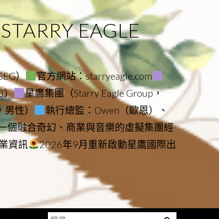
ARRY EAGLE
（SEG）
官方網站：starryeagle.com
23）
星鷹集團（Starry Eagle Group，
鷹，男性）
執行總監：Owen（歐恩）、
是一個融合奇幻、商業與音樂的虛擬集團經
業資訊
2026年9月重新啟動星鷹國際出
搜
Menu