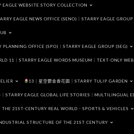
LE WEBSITE STORY COLLECTION
 EAGLE NEWS OFFICE (SENO)｜STARRY EAGLE GROUP
LUB
ANNING OFFICE (SPO)｜STARRY EAGLE GROUP (SEG)
｜STARRY EAGLE WORDS MUSEUM｜TEXT-ONLY WEB
ELIER
13｜星空鬱金香花園｜STARRY TULIP GARDEN
RY EAGLE GLOBAL LIFE STORIES｜MULTILINGUAL E
21ST-CENTURY REAL WORLD．SPORTS & VEHICLES
TRIAL STRUCTURE OF THE 21ST CENTURY