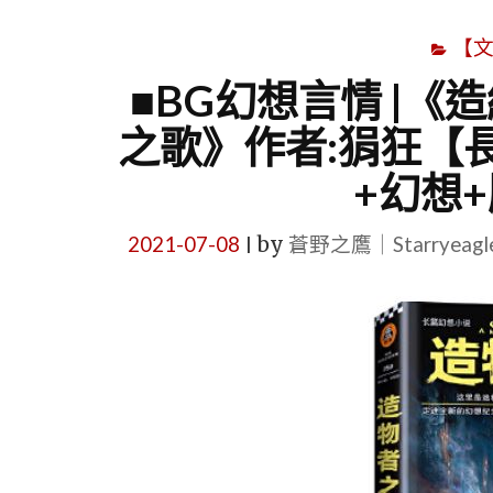
【
■BG幻想言情 |《
之歌》作者:狷狂【
+幻想
2021-07-08
by
蒼野之鷹｜Starryeag
|