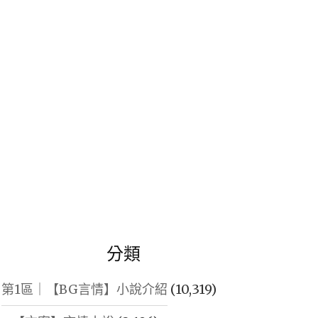
鍵
字:
分類
第1區｜【BG言情】小說介紹
(10,319)