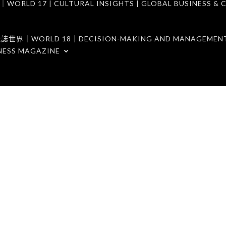
7 | CULTURAL INSIGHTS | GLOBAL BUSINESS & C
ORLD 18｜DECISION-MAKING AND MANAGEMENT 
NESS MAGAZINE