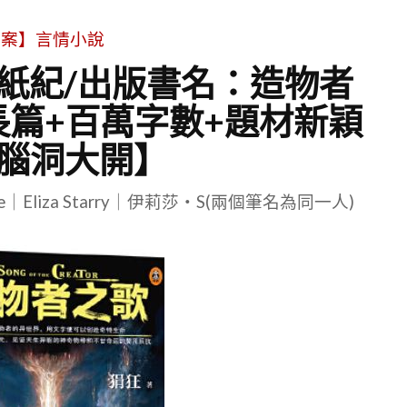
文案】言情小說
造紙紀/出版書名：造物者
長篇+百萬字數+題材新穎
+腦洞大開】
le｜Eliza Starry｜伊莉莎・S(兩個筆名為同一人)