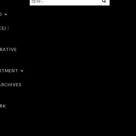
尋
D
關
鍵
CE)｜
字:
RATIVE
RTMENT
RCHIVES
RK