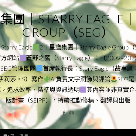
｜STARRY EAGLE｜ST
GROUP（SEG）
rry Eagle
2｜星鷹集團｜Starry Eagle Group
團官方網站
蒼野之鷹（Starry Eagle）：（2009–20
SEG管理團隊
首席執行長：Story Eagle（故事
ry（伊莉莎・S）寫作
AI負責文字潤飾與評論
SEG
構，追求效率、精準與資訊透明
其內容並非真實企
版計畫（SEIPP），持續推動修稿、翻譯與出版
Facebook
Instagram