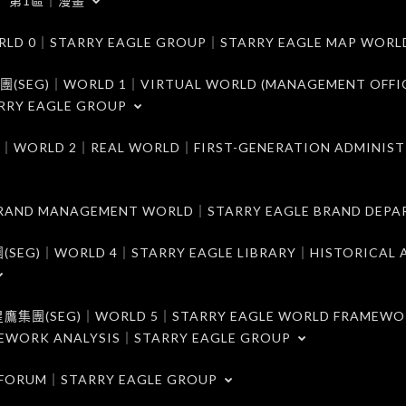
第1區｜漫畫
｜STARRY EAGLE GROUP｜STARRY EAGLE MAP WORL
)｜WORLD 1｜VIRTUAL WORLD (MANAGEMENT OFFI
RRY EAGLE GROUP
D 2｜REAL WORLD｜FIRST-GENERATION ADMINIST
MANAGEMENT WORLD｜STARRY EAGLE BRAND DEPA
ORLD 4｜STARRY EAGLE LIBRARY｜HISTORICAL A
EG)｜WORLD 5｜STARRY EAGLE WORLD FRAMEWO
MEWORK ANALYSIS｜STARRY EAGLE GROUP
ORUM｜STARRY EAGLE GROUP