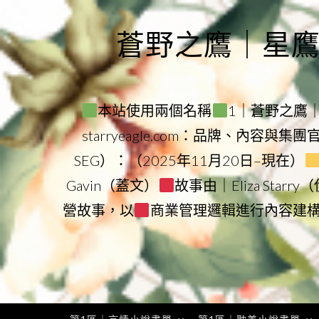
Skip
to
蒼野之鷹｜星鷹集團
content
本站使用兩個名稱
1｜蒼野之鷹｜Sta
starryeagle.com：品牌、內容與集
SEG）：（2025年11月20日–現在）
Gavin（蓋文）
故事由｜Eliza Star
營故事，以
商業管理邏輯進行內容建