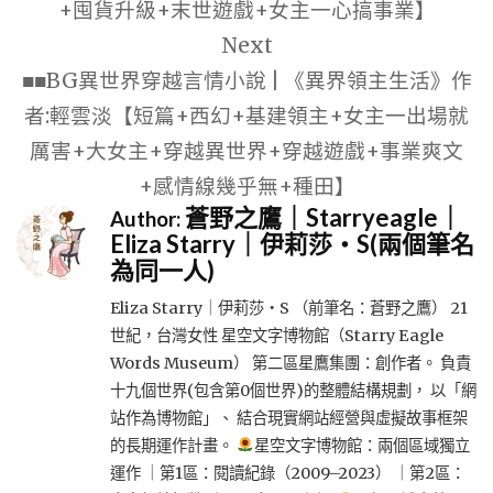
覽
+囤貨升級+末世遊戲+女主一心搞事業】
Next
■■BG異世界穿越言情小說 | 《異界領主生活》作
者:輕雲淡【短篇+西幻+基建領主+女主一出場就
厲害+大女主+穿越異世界+穿越遊戲+事業爽文
+感情線幾乎無+種田】
蒼野之鷹｜Starryeagle｜
Author:
Eliza Starry｜伊莉莎・S(兩個筆名
為同一人)
Eliza Starry｜伊莉莎・S （前筆名：蒼野之鷹） 21
世紀，台灣女性 星空文字博物館（Starry Eagle
Words Museum） 第二區星鷹集團：創作者。 負責
十九個世界(包含第0個世界)的整體結構規劃， 以「網
站作為博物館」、 結合現實網站經營與虛擬故事框架
的長期運作計畫。
星空文字博物館：兩個區域獨立
運作 ｜第1區：閱讀紀錄（2009–2023） ｜第2區：