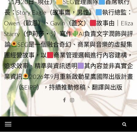
11月20日–現在）
SEG管理團隊
首席執行
長：Story Eagle（故事鷹，男性）
執行總監：
Owen（歐恩）、Gavin（蓋文）
故事由｜Eliza
Starry（伊莉莎・S）寫作
AI負責文字潤飾與評
論
SEG是一個融合奇幻、商業與音樂的虛擬集
團經營故事，以
商業管理邏輯進行內容建構，
追求效率、精準與資訊透明
其內容並非真實企
業資訊
2026年9月重新啟動星鷹國際出版計畫
（SEIPP），持續推動修稿、翻譯與出版
Facebook
Instagram
Menu