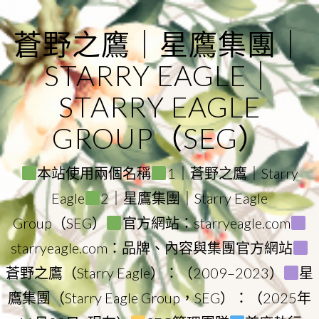
Skip
to
蒼野之鷹｜星鷹集團｜
content
STARRY EAGLE｜
STARRY EAGLE
GROUP（SEG）
本站使用兩個名稱
1｜蒼野之鷹｜Starry
Eagle
2｜星鷹集團｜Starry Eagle
Group（SEG）
官方網站：starryeagle.com
starryeagle.com：品牌、內容與集團官方網站
蒼野之鷹（Starry Eagle）：（2009–2023）
星
鷹集團（Starry Eagle Group，SEG）：（2025年