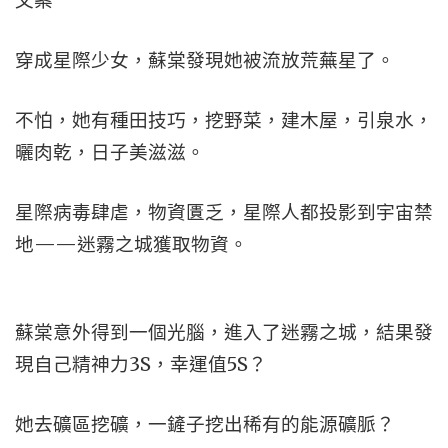
文案
穿成星際少女，蘇棠發現她被流放荒蕪星了。
不怕，她有種田技巧，挖野菜，建木屋，引泉水，
曬肉乾，日子美滋滋。
星際病毒肆虐，物資匱乏，星際人都投影到宇宙禁
地——迷霧之城獲取物資。
蘇棠意外得到一個光腦，進入了迷霧之城，結果發
現自己精神力3S，幸運值5S？
她去礦區挖礦，一鏟子挖出稀有的能源礦脈？