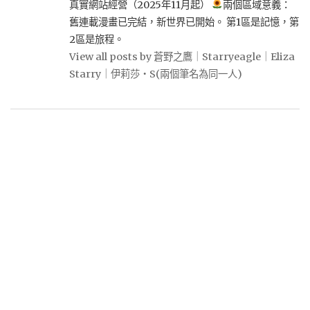
真實網站經營（2025年11月起）
兩個區域意義：
舊連載漫畫已完結，新世界已開始。 第1區是記憶，第
2區是旅程。
View all posts by 蒼野之鷹｜Starryeagle｜Eliza
Starry｜伊莉莎・S(兩個筆名為同一人)