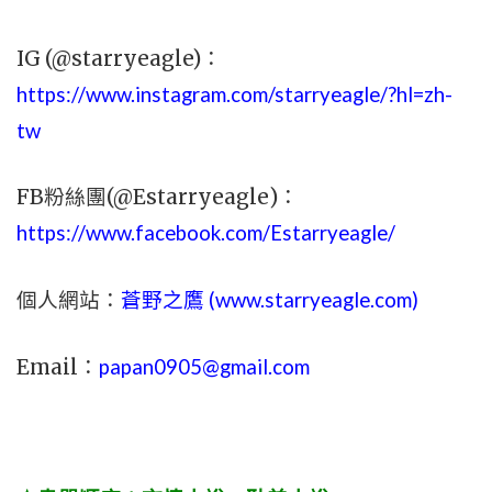
IG (@starryeagle)：
https://www.instagram.com/starryeagle/?hl=zh-
tw
FB粉絲團(@Estarryeagle)：
https://www.facebook.com/Estarryeagle/
個人網站：
蒼野之鷹 (
www.
starryeagle.com
)
Email：
papan0905@gmail.com