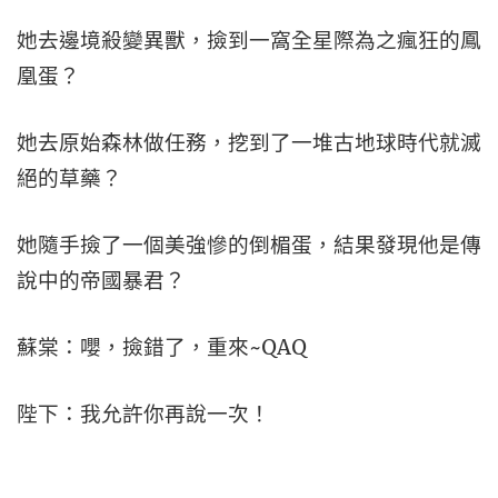
她去邊境殺變異獸，撿到一窩全星際為之瘋狂的鳳
凰蛋？
她去原始森林做任務，挖到了一堆古地球時代就滅
絕的草藥？
她隨手撿了一個美強慘的倒楣蛋，結果發現他是傳
說中的帝國暴君？
蘇棠：嚶，撿錯了，重來~QAQ
陛下：我允許你再說一次！