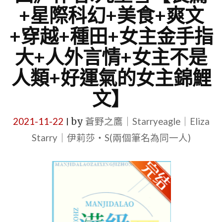
+星際科幻+美食+爽文
+穿越+種田+女主金手指
大+人外言情+女主不是
人類+好運氣的女主錦鯉
文】
2021-11-22
by
蒼野之鷹｜Starryeagle｜Eliza
|
Starry｜伊莉莎・S(兩個筆名為同一人)