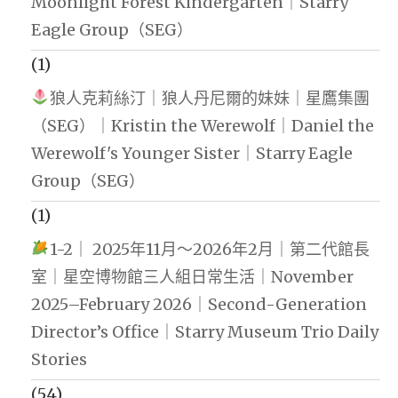
Moonlight Forest Kindergarten｜Starry
Eagle Group（SEG）
(1)
狼人克莉絲汀｜狼人丹尼爾的妹妹｜星鷹集團
（SEG）｜Kristin the Werewolf｜Daniel the
Werewolf's Younger Sister｜Starry Eagle
Group（SEG）
(1)
1-2｜ 2025年11月～2026年2月｜第二代館長
室｜星空博物館三人組日常生活｜November
2025–February 2026｜Second-Generation
Director’s Office｜Starry Museum Trio Daily
Stories
(54)