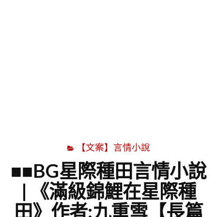
字
【文案】言情小說
■■BG星際種田言情小說
| 《滿級錦鯉在星際種
田》作者:九重雪【長篇