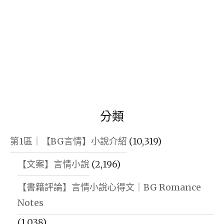
分類
第1區｜【BG言情】小說介紹
(10,319)
【文案】言情小說
(2,196)
【書籍評論】言情小說心得文｜BG Romance
Notes
(1,038)