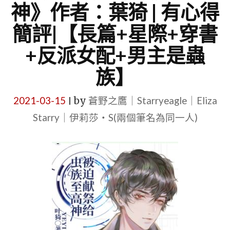
神》作者：葉猗 | 有心得
簡評|【長篇+星際+穿書
+反派女配+男主是蟲
族】
2021-03-15
by
蒼野之鷹｜Starryeagle｜Eliza
|
Starry｜伊莉莎・S(兩個筆名為同一人)