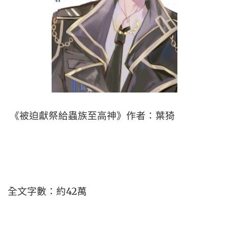
《被迫獻祭給蟲族至高神》作者：葉猗
全文字數：約42萬