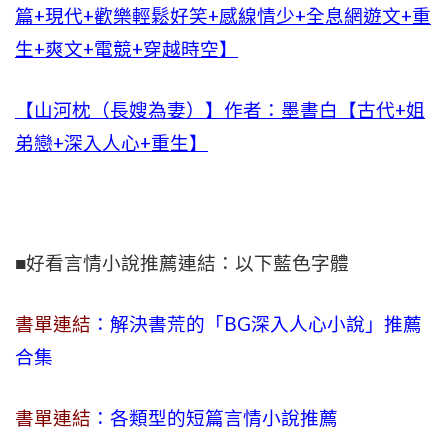
篇+現代+歡樂輕鬆好笑+感線情少+全息網遊文+重
生+爽文+電競+穿越時空】
【山河枕（長嫂為妻）】作者：墨書白【古代+姐
弟戀+深入人心+重生】
■好看言情小說推薦連結：以下藍色字體
書單連結
：解決書荒的「BG深入人心小說」推薦
合集
書單連結
：各類型的短篇言情小說推薦