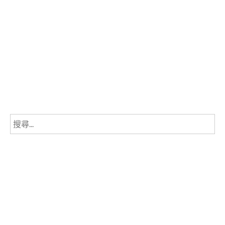
搜
尋
關
鍵
字: