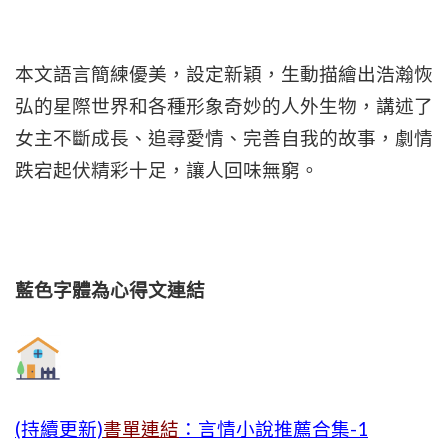
本文語言簡練優美，設定新穎，生動描繪出浩瀚恢
弘的星際世界和各種形象奇妙的人外生物，講述了
女主不斷成長、追尋愛情、完善自我的故事，劇情
跌宕起伏精彩十足，讓人回味無窮。
藍色字體為心得文
連結
(持續更新)
書單連結
：言情小說推薦合集-1