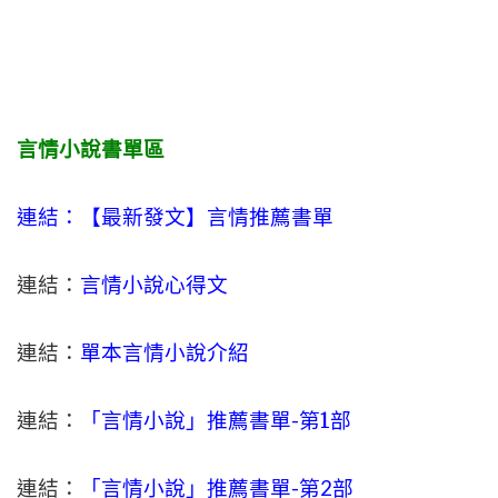
言情小說書單區
連結：【最新發文】
言情
推薦書單
連結：
言情小說心得文
連結：
單本言情小說介紹
連結：
「言情小說」推薦書單-
第1部
連結：
「言情小說」推薦書單-第2部