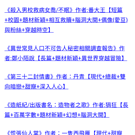
《殺入男校救病女喬/不眠》作者:番大王【短篇
+校園+題材新穎+相互救贖+腦洞大開+偶像(愛豆)
與粉絲+穿越時空】
《異世常見人口不可告人秘密相關調查報告》作
者:鄭小陌說【長篇+題材新穎+異世界穿越冒險】
《第三十二封情書》作者：丹青【現代+總裁+雙
向暗戀+甜寵+深入人心】
《造紙紀/出版書名：造物者之歌》作者:狷狂【長
篇+百萬字數+題材新穎+幻想+腦洞大開】
《慌張仙人掌》作者：一隻西飛雁【現代+甜寵