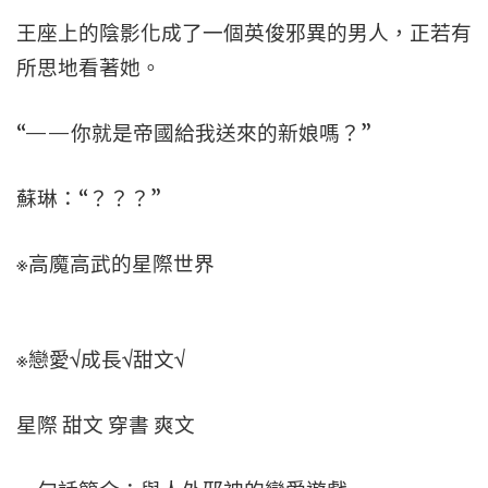
王座上的陰影化成了一個英俊邪異的男人，正若有
所思地看著她。
“——你就是帝國給我送來的新娘嗎？”
蘇琳：“？？？”
※高魔高武的星際世界
※戀愛√成長√甜文√
星際 甜文 穿書 爽文