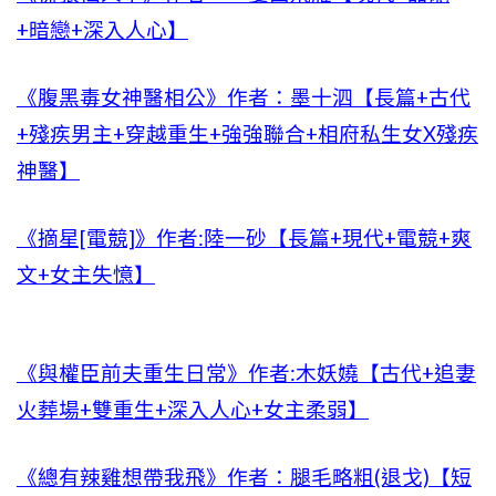
+暗戀+深入人心】
《腹黑毒女神醫相公》作者：墨十泗【長篇+古代
+殘疾男主+穿越重生+強強聯合+相府私生女X殘疾
神醫】
《摘星[電競]》作者:陸一砂【長篇+現代+電競+爽
文+女主失憶】
《與權臣前夫重生日常》作者:木妖嬈【古代+追妻
火葬場+雙重生+深入人心+女主柔弱】
《總有辣雞想帶我飛》作者：腿毛略粗(退戈)【短