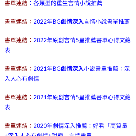
書單連結
：各類型的重生言情小說推薦
書單連結：
2022年BG
劇情深入
言情小說書單推薦
書單連結：
2022年原創言情5星推薦書單心得文總
表
書單連結：
2021年BG
劇情深入
小說書單推薦：深
入人心有劇情
書單連結：
2021年原創言情5星推薦書單心得文總
表
書單連結：
2020年劇情深入推薦：好看「高質量
+
深入人心
有劇情
+
甜寵」言情書單