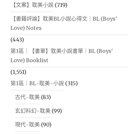
【文案】耽美小說
(719)
【書籍評論】耽美BL小說心得文｜BL (Boys'
Love) Notes
(443)
第1區｜【書單】耽美小說書單｜BL (Boys'
Love) Booklist
(1,551)
第1區｜BL-耽美-小說
(315)
古代-耽美
(83)
玄幻科幻-耽美
(99)
現代-耽美
(90)