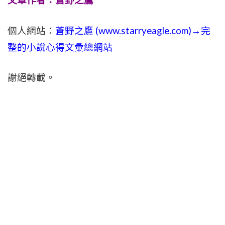
文章作者：蒼野之鷹
個人網站：
蒼野之鷹 (
www.
starryeagle.com
)→完
整的小說心得文彙總網站
謝絕轉載。