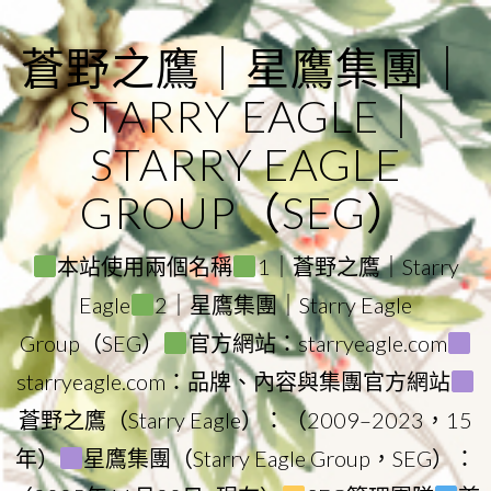
Skip
to
蒼野之鷹｜星鷹集團｜
content
STARRY EAGLE｜
STARRY EAGLE
GROUP（SEG）
本站使用兩個名稱
1｜蒼野之鷹｜Starry
Eagle
2｜星鷹集團｜Starry Eagle
Group（SEG）
官方網站：starryeagle.com
starryeagle.com：品牌、內容與集團官方網站
蒼野之鷹（Starry Eagle）：（2009–2023，15
年）
星鷹集團（Starry Eagle Group，SEG）：