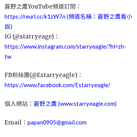
蒼野之鷹YouTube頻道訂閱：
https://reurl.cc/k1zW7n (頻道名稱：蒼野之鷹看小
說)
IG (@starryeage)：
https://www.instagram.com/starryeagle/?hl=zh-
tw
FB粉絲團(@Estarryeagle)：
https://www.facebook.com/Estarryeagle/
個人網站：
蒼野之鷹 (
www.
starryeagle.com
)
Email：
papan0905@gmail.com