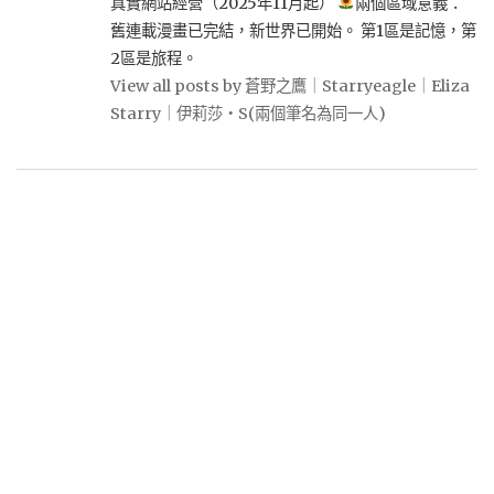
真實網站經營（2025年11月起）
兩個區域意義：
舊連載漫畫已完結，新世界已開始。 第1區是記憶，第
2區是旅程。
View all posts by 蒼野之鷹｜Starryeagle｜Eliza
Starry｜伊莉莎・S(兩個筆名為同一人)