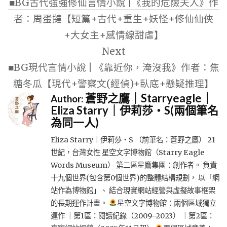
■BG古代強強修仙言情小說 |《我的危險夫人》作
導
者：周蛋撻【短篇+古代+重生+妖怪+修仙仙俠
覽
+大女主+感情線甜虐】
Next
■BG現代言情小說 | 《靠近你，淹沒我》作者：焦
糖冬瓜【現代+警察文(經偵)+臥底+懸疑推理】
蒼野之鷹｜Starryeagle｜
Author:
Eliza Starry｜伊莉莎・S(兩個筆名
為同一人)
Eliza Starry｜伊莉莎・S （前筆名：蒼野之鷹） 21
世紀，台灣女性 星空文字博物館（Starry Eagle
Words Museum） 第二區星鷹集團：創作者。 負責
十九個世界(包含第0個世界)的整體結構規劃， 以「網
站作為博物館」、 結合現實網站經營與虛擬故事框架
的長期運作計畫。
星空文字博物館：兩個區域獨立
運作 ｜第1區：閱讀紀錄（2009–2023） ｜第2區：