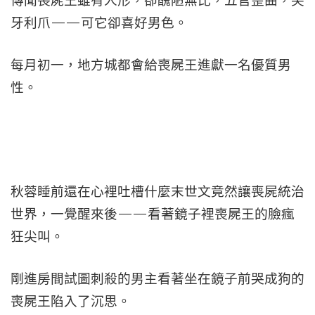
傳聞喪屍王雖有人形，卻醜陋無比，五官歪曲，尖
牙利爪——可它卻喜好男色。
每月初一，地方城都會給喪屍王進獻一名優質男
性。
秋蓉睡前還在心裡吐槽什麼末世文竟然讓喪屍統治
世界，一覺醒來後——看著鏡子裡喪屍王的臉瘋
狂尖叫。
剛進房間試圖刺殺的男主看著坐在鏡子前哭成狗的
喪屍王陷入了沉思。