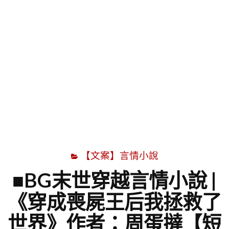
字
【文案】言情小說
■BG末世穿越言情小說 |
《穿成喪屍王后我拯救了
世界》作者：周蛋撻【短