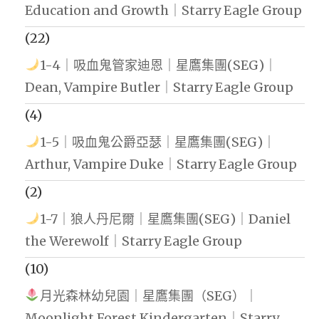
Education and Growth｜Starry Eagle Group
(22)
1-4｜吸血鬼管家迪恩｜星鷹集團(SEG)｜
Dean, Vampire Butler｜Starry Eagle Group
(4)
1-5｜吸血鬼公爵亞瑟｜星鷹集團(SEG)｜
Arthur, Vampire Duke｜Starry Eagle Group
(2)
1-7｜狼人丹尼爾｜星鷹集團(SEG)｜Daniel
the Werewolf｜Starry Eagle Group
(10)
月光森林幼兒園｜星鷹集團（SEG）｜
Moonlight Forest Kindergarten｜Starry