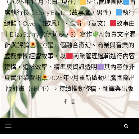
（2025年11月20日–現在）
SEG管理團隊
首
席執行長：Story Eagle（故事鷹，男性）
執行
總監：Owen（歐恩）、Gavin（蓋文）
故事由
｜Eliza Starry（伊莉莎・S）寫作
AI負責文字潤
飾與評論
SEG是一個融合奇幻、商業與音樂的
虛擬集團經營故事，以
商業管理邏輯進行內容
建構，追求效率、精準與資訊透明
其內容並非
真實企業資訊
2026年9月重新啟動星鷹國際出
版計畫（SEIPP），持續推動修稿、翻譯與出版
Facebook
Instagram
Menu