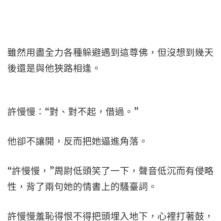
雖然用盡全力各種躲避遇到這尊佛，但沒想到幾天
後還是與他狹路相逢。
許慢慢：“對、對不起，借過。”
他卻不讓開，反而把她逼進角落。
“許慢慢，”周尉低頭笑了一下，聲音低沉而有侵略
性，背了兩句她的情書上的騷臺詞。
許慢慢羞恥得恨不得把頭埋入地下，心裡打著鼓，