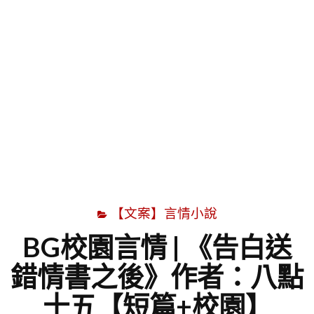
字
【文案】言情小說
BG校園言情 | 《告白送
錯情書之後》作者：八點
十五【短篇+校園】