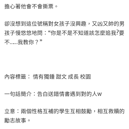
擔心著他會不會撕票。
卻沒想到這位號稱對女孩子沒興趣，又凶又帥的男
孩子慢悠悠地問：“你是不是不知道該怎麼追我?要
不……我教你？”
內容標籤： 情有獨鍾 甜文 成長 校園
一句話簡介：告白送錯情書遇到對的人w
立意：兩個性格互補的學生互相鼓勵，相互救贖的
勵志故事。