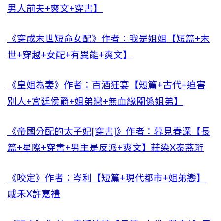
男人前夫+爽文+穿書】
《穿成末世短命女配》作者：我是姐姐【短篇+末
世+穿越+女配+有異能+爽文】
《皇姐為妻》作者：百酒狂宴【短篇+古代+迫害
別人+宮廷侯爵+姐弟戀+無血緣關係姐弟】
《帝國分配的太子妃[穿書]》作者：暮見春深【長
篇+星際+穿書+男主是反派+爽文】莊染X秦燕珩
《咬定》作者：岑利【短篇+現代都市+姐弟戀】
戚禾X許嘉禮