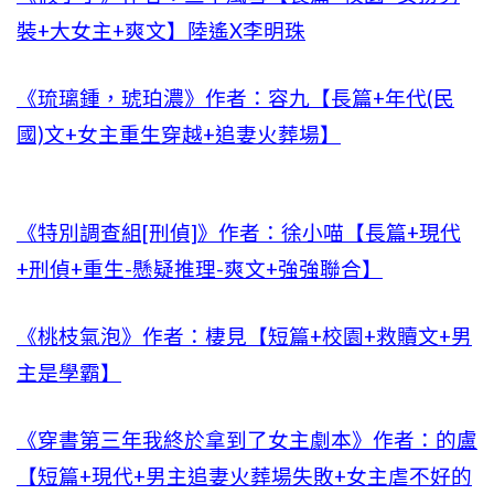
裝+大女主+爽文】陸遙X李明珠
《琉璃鍾，琥珀濃》作者：容九【長篇+年代(民
國)文+女主重生穿越+追妻火葬場】
《特別調查組[刑偵]》作者：徐小喵【長篇+現代
+刑偵+重生-懸疑推理-爽文+強強聯合】
《桃枝氣泡》作者：棲見【短篇+校園+救贖文+男
主是學霸】
《穿書第三年我終於拿到了女主劇本》作者：的盧
【短篇+現代+男主追妻火葬場失敗+女主虐不好的