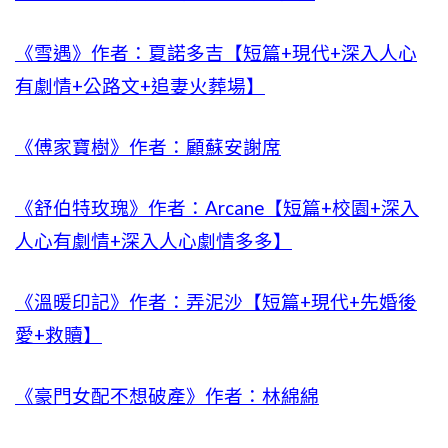
《雪遇》作者：夏諾多吉【短篇+現代+深入人心
有劇情+公路文+追妻火葬場】
《傅家寶樹》作者：顧蘇安謝席
《舒伯特玫瑰》作者：Arcane【短篇+校園+深入
人心有劇情+深入人心劇情多多】
《溫暖印記》作者：弄泥沙【短篇+現代+先婚後
愛+救贖】
《豪門女配不想破產》作者：林綿綿