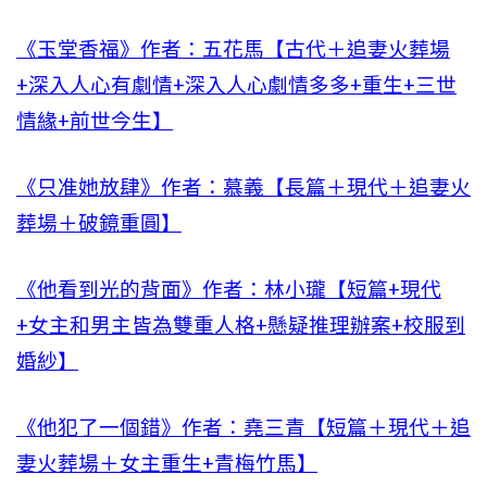
《玉堂香福》作者：五花馬【古代＋追妻火葬場
+深入人心有劇情+深入人心劇情多多+重生+三世
情緣+前世今生】
《只准她放肆》作者：慕義【長篇＋現代＋追妻火
葬場＋破鏡重圓】
《他看到光的背面》作者：林小瓏【短篇+現代
+女主和男主皆為雙重人格+懸疑推理辦案+校服到
婚紗】
《他犯了一個錯》作者：堯三青【短篇＋現代＋追
妻火葬場＋女主重生+青梅竹馬】