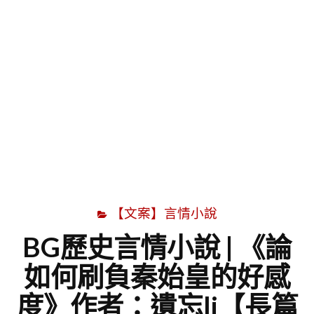
字
【文案】言情小說
BG歷史言情小說 | 《論
如何刷負秦始皇的好感
度》作者：遺忘li【長篇