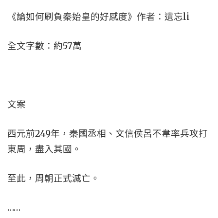
《論如何刷負秦始皇的好感度》作者：遺忘li
全文字數：約57萬
文案
西元前249年，秦國丞相、文信侯呂不韋率兵攻打
東周，盡入其國。
至此，周朝正式滅亡。
……