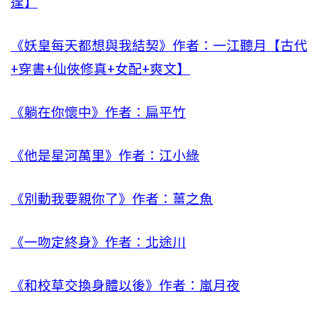
逢】
《妖皇每天都想與我結契》作者：一江聽月【古代
+穿書+仙俠修真+女配+爽文】
《躺在你懷中》作者：扁平竹
《他是星河萬里》作者：江小綠
《別動我要親你了》作者：薑之魚
《一吻定終身》作者：北途川
《和校草交換身體以後》作者：嵐月夜