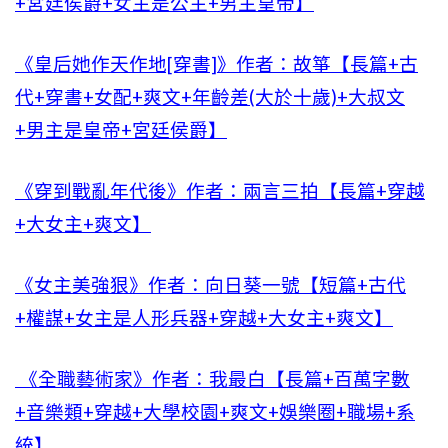
+宮廷侯爵+女主是公主+男主皇帝】
《皇后她作天作地[穿書]》作者：故箏【長篇+古
代+穿書+女配+爽文+年齡差(大於十歲)+大叔文
+男主是皇帝+宮廷侯爵】
《穿到戰亂年代後》作者：兩言三拍【長篇+穿越
+大女主+爽文】
《女主美強狠》作者：向日葵一號【短篇+古代
+權謀+女主是人形兵器+穿越+大女主+爽文】
《全職藝術家》作者：我最白【長篇+百萬字數
+音樂類+穿越+大學校園+爽文+娛樂圈+職場+系
統】