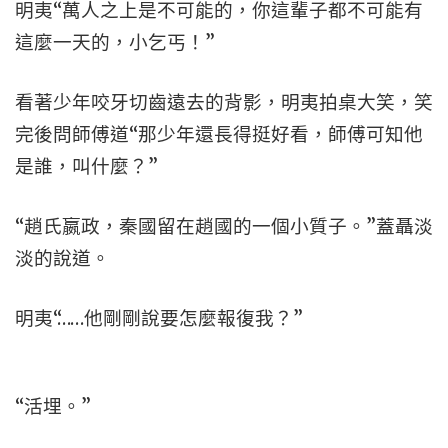
明夷“萬人之上是不可能的，你這輩子都不可能有
這麼一天的，小乞丐！”
看著少年咬牙切齒遠去的背影，明夷拍桌大笑，笑
完後問師傅道“那少年還長得挺好看，師傅可知他
是誰，叫什麼？”
“趙氏嬴政，秦國留在趙國的一個小質子。”蓋聶淡
淡的說道。
明夷“……他剛剛說要怎麼報復我？”
“活埋。”