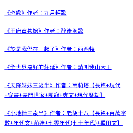
《恣歡》作者：九月輕歌
《王府童養媳》作者：醉後漁歌
《於是我們在一起了》作者：西西特
《全世界最好的莊延》作者：請叫我山大王
《天降妹妹三歲半》作者：萬莉塔【長篇+現代
+穿書+豪門世家+團寵+爽文+現代歷劫】
《小地精三歲半》作者：老胡十八【長篇+百萬字
數+年代文+萌娃+七零年代(七十年代)+種田文】