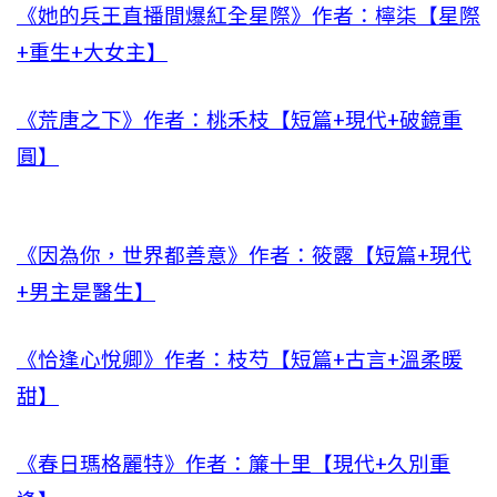
《她的兵王直播間爆紅全星際》作者：檸柒【星際
+重生+大女主】
《荒唐之下》作者：桃禾枝【短篇+現代+破鏡重
圓】
《因為你，世界都善意》作者：筱露【短篇+現代
+男主是醫生】
《恰逢心悅卿》作者：枝芍【短篇+古言+溫柔暖
甜】
《春日瑪格麗特》作者：簾十里【現代+久別重