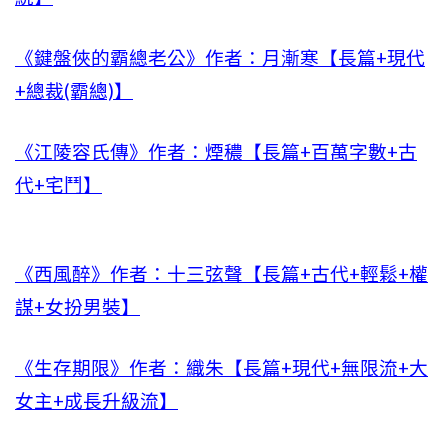
《鍵盤俠的霸總老公》作者：月漸寒【長篇+現代
+總裁(霸總)】
《江陵容氏傳》作者：煙穠【長篇+百萬字數+古
代+宅鬥】
《西風醉》作者：十三弦聲【長篇+古代+輕鬆+權
謀+女扮男裝】
《生存期限》作者：織朱【長篇+現代+無限流+大
女主+成長升級流】