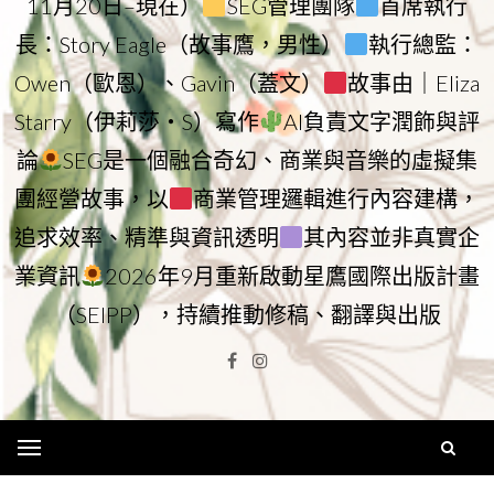
11月20日–現在）
SEG管理團隊
首席執行
長：Story Eagle（故事鷹，男性）
執行總監：
Owen（歐恩）、Gavin（蓋文）
故事由｜Eliza
Starry（伊莉莎・S）寫作
AI負責文字潤飾與評
論
SEG是一個融合奇幻、商業與音樂的虛擬集
團經營故事，以
商業管理邏輯進行內容建構，
追求效率、精準與資訊透明
其內容並非真實企
業資訊
2026年9月重新啟動星鷹國際出版計畫
（SEIPP），持續推動修稿、翻譯與出版
Facebook
Instagram
Menu