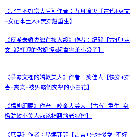
《宮鬥不如當太后》作者：九月流火【古代+爽文
+女配本土人+無穿越重生】
《反派未婚妻總在換人設》作者：紀嬰【古代+爽
文+殺紅眼的傲嬌怪x超會害羞小公子】
《爭霸文裡的嬌軟美人》作者：笑佳人【快穿+穿
書+爽文+被男霸們夾擊的小白花】
《楊柳細腰》作者：咬金大美人 【古代+重生+身
嬌體軟小美人vs兇神惡煞老狼狗】
《庶妻》作者：赫連菲菲【古言+先婚後愛+不好