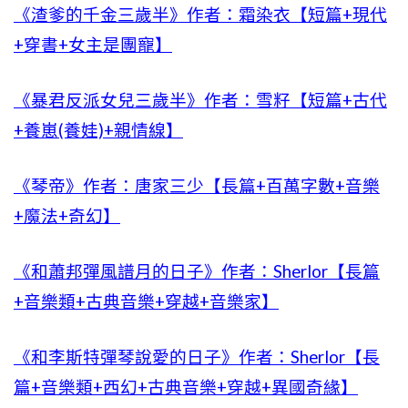
《渣爹的千金三歲半》作者：霜染衣【短篇+現代
+穿書+女主是團寵】
《暴君反派女兒三歲半》作者：雪籽【短篇+古代
+養崽(養娃)+親情線】
《琴帝》作者：唐家三少【長篇+百萬字數+音樂
+魔法+奇幻】
《和蕭邦彈風譜月的日子》作者：Sherlor【長篇
+音樂類+古典音樂+穿越+音樂家】
《和李斯特彈琴說愛的日子》作者：Sherlor【長
篇+音樂類+西幻+古典音樂+穿越+異國奇緣】