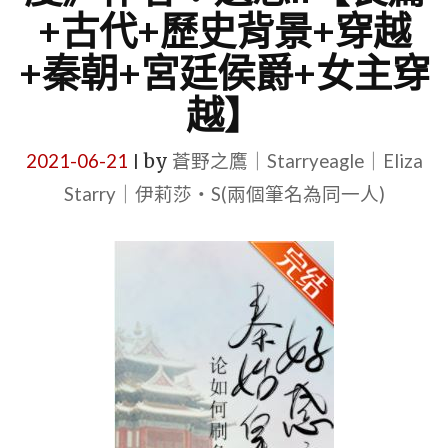
+古代+歷史背景+穿越
+秦朝+宮廷侯爵+女主穿
越】
2021-06-21
by
蒼野之鷹｜Starryeagle｜Eliza
|
Starry｜伊莉莎・S(兩個筆名為同一人)