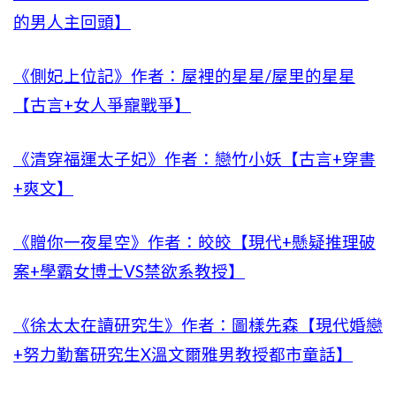
的男人主回頭】
《側妃上位記》作者：屋裡的星星/屋里的星星
【古言+女人爭寵戰爭】
《清穿福運太子妃》作者：戀竹小妖【古言+穿書
+爽文】
《贈你一夜星空》作者：皎皎【現代+懸疑推理破
案+學霸女博士VS禁欲系教授】
《徐太太在讀研究生》作者：圖樣先森【現代婚戀
+努力勤奮研究生X溫文爾雅男教授都市童話】