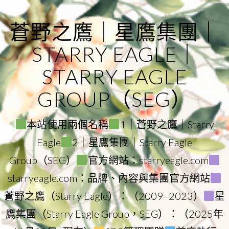
Skip
to
蒼野之鷹｜星鷹集團｜
content
STARRY EAGLE｜
STARRY EAGLE
GROUP（SEG）
本站使用兩個名稱
1｜蒼野之鷹｜Starry
Eagle
2｜星鷹集團｜Starry Eagle
Group（SEG）
官方網站：starryeagle.com
starryeagle.com：品牌、內容與集團官方網站
蒼野之鷹（Starry Eagle）：（2009–2023）
星
鷹集團（Starry Eagle Group，SEG）：（2025年