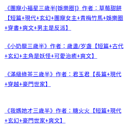
《團寵小福星三歲半[娛樂圈]》作者：草莓甜餅
【短篇+現代+玄幻+團寵女主+青梅竹馬+娛樂圈
+穿書+爽文+男主是反派】
《小奶龍三歲半》作者：歲盞/岁盏【短篇+古代
+玄幻+主角是妖怪+可愛治癒+爽文】
《滿級綠茶三歲半》作者：君玉君【長篇+現代
+穿越+豪門世家】
《我媽她才三歲半》作者：糖火火【短篇+現代
+玄幻+豪門世家+爽文】