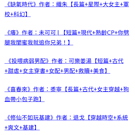
《缺氧時代》作者：織朱【長篇+星際+大女主+軍
校+科幻】
《癢》作者：未可可 | 【短篇+現代+熟齡CP+你劈
腿我閨蜜我就追你兄弟！】
《投喂病弱男配》作者：可樂姜湯【短篇+古代
+甜虐+女主穿書+女配+男配+救贖+美食】
《喜春來》作者：黍寧【長篇+古代+女主穿越+狗
血帶小包子跑】
《修仙不如玩基建》作者：退戈【穿越時空+系統
+爽文+基建】