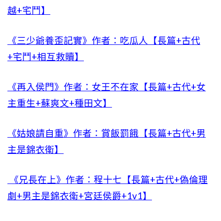
越+宅鬥】
《三少爺養歪記實》作者：吃瓜人【長篇+古代
+宅鬥+相互救贖】
《再入侯門》作者：女王不在家【長篇+古代+女
主重生+蘇爽文+種田文】
《姑娘請自重》作者：賞飯罰餓【長篇+古代+男
主是錦衣衛】
《兄長在上》作者：程十七【長篇+古代+偽倫理
劇+男主是錦衣衛+宮廷侯爵+1v1】