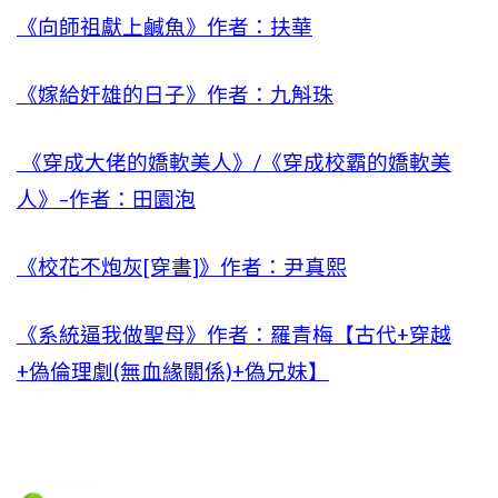
《向師祖獻上鹹魚》作者：扶華
《嫁給奸雄的日子》作者：九斛珠
《穿成大佬的嬌軟美人》/《穿成校霸的嬌軟美
人》–作者：田園泡
《校花不炮灰[穿書]》作者：尹真熙
《系統逼我做聖母》作者：羅青梅【古代+穿越
+偽倫理劇(無血緣關係)+偽兄妹】