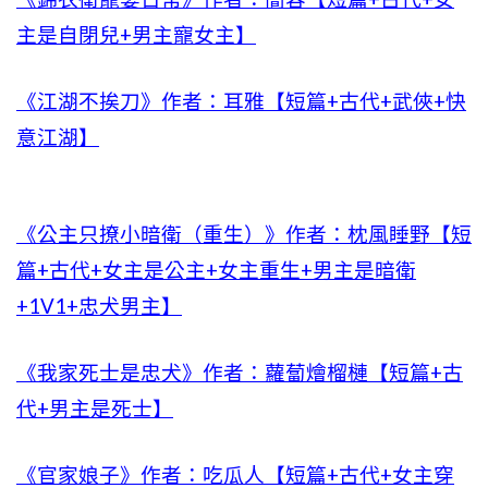
主是自閉兒+男主寵女主】
《江湖不挨刀》作者：耳雅【短篇+古代+武俠+快
意江湖】
《公主只撩小暗衛（重生）》作者：枕風睡野【短
篇+古代+女主是公主+女主重生+男主是暗衛
+1V1+忠犬男主】
《我家死士是忠犬》作者：蘿蔔燴榴槤【短篇+古
代+男主是死士】
《官家娘子》作者：吃瓜人【短篇+古代+女主穿