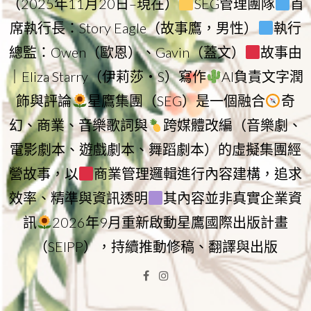
（2025年11月20日–現在）
SEG管理團隊
首
席執行長：Story Eagle（故事鷹，男性）
執行
總監：Owen（歐恩）、Gavin（蓋文）
故事由
｜Eliza Starry（伊莉莎・S）寫作
AI負責文字潤
飾與評論
星鷹集團（SEG）是一個融合
奇
幻、商業、音樂歌詞與
跨媒體改編（音樂劇、
電影劇本、遊戲劇本、舞蹈劇本）的虛擬集團經
營故事，以
商業管理邏輯進行內容建構，追求
效率、精準與資訊透明
其內容並非真實企業資
訊
2026年9月重新啟動星鷹國際出版計畫
（SEIPP），持續推動修稿、翻譯與出版
Facebook
Instagram