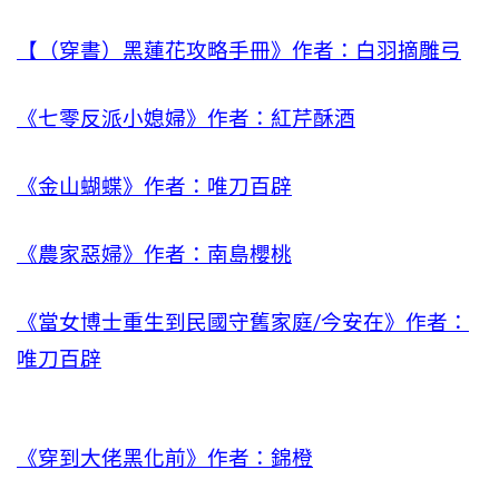
【（穿書）黑蓮花攻略手冊》作者：白羽摘雕弓
《七零反派小媳婦》作者：紅芹酥酒
《金山蝴蝶》作者：唯刀百辟
《農家惡婦》作者：南島櫻桃
《當女博士重生到民國守舊家庭/今安在》作者：
唯刀百辟
《穿到大佬黑化前》作者：錦橙