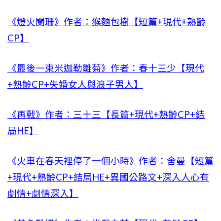
《燈火闌珊》作者：猴麵包樹【短篇+現代+熟齡
CP】
《最後一束米迦勒雛菊》作者：春十三少【現代
+熟齡CP+失婚女人與浪子男人】
《再戰》作者：三十三【長篇+現代+熟齡CP+結
局HE】
《火車在春天裡停了一個小時》作者：舍曼【短篇
+現代+熟齡CP+結局HE+異國公路文+深入人心有
劇情+劇情深入】