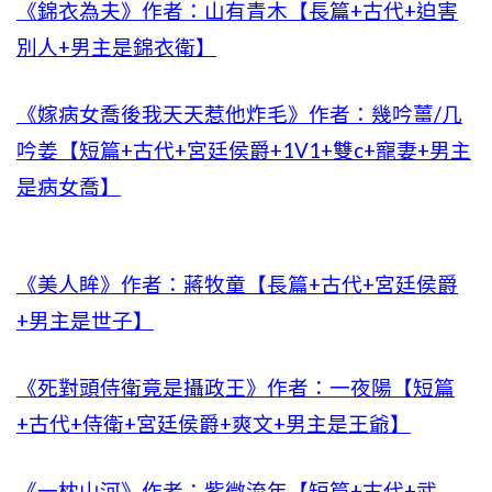
《錦衣為夫》作者：山有青木【長篇+古代+迫害
別人+男主是錦衣衛】
《嫁病女喬後我天天惹他炸毛》作者：幾吟薑/几
吟姜【短篇+古代+宮廷侯爵+1V1+雙c+寵妻+男主
是病女喬】
《美人眸》作者：蔣牧童【長篇+古代+宮廷侯爵
+男主是世子】
《死對頭侍衛竟是攝政王》作者：一夜陽【短篇
+古代+侍衛+宮廷侯爵+爽文+男主是王爺】
《一枕山河》作者：紫微流年【短篇+古代+武