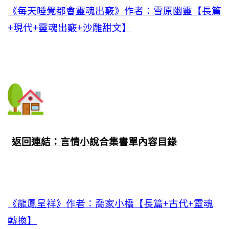
《每天睡覺都會靈魂出竅》作者：雪原幽靈【長篇
+現代+靈魂出竅+沙雕甜文】
返回連結：言情小說合集書單內容目錄
《龍鳳呈祥》作者：喬家小橋【長篇+古代+靈魂
轉換】