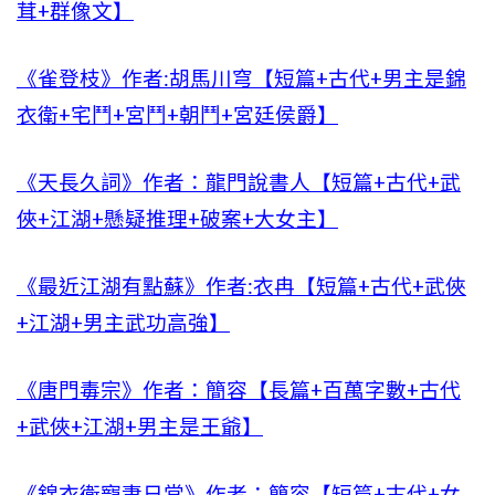
茸+群像文】
《雀登枝》作者:胡馬川穹【短篇+古代+男主是錦
衣衛+宅鬥+宮鬥+朝鬥+宮廷侯爵】
《天長久詞》作者：龍門說書人【短篇+古代+武
俠+江湖+懸疑推理+破案+大女主】
《最近江湖有點蘇》作者:衣冉【短篇+古代+武俠
+江湖+男主武功高強】
《唐門毒宗》作者：簡容【長篇+百萬字數+古代
+武俠+江湖+男主是王爺】
《錦衣衛寵妻日常》作者：簡容【短篇+古代+女