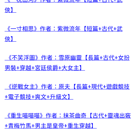
俠】
《一寸相思》作者：紫微流年【短篇+古代+武
俠】
《不笑浮圖》作者：雪原幽靈【長篇+古代+女扮
男裝+穿越+宮廷侯爵+大女主】
《逆戰女主》作者：原夫【長篇+現代+遊戲競技
+電子競技+爽文+升級文】
《重生喵喵喵》作者：抹茶曲奇【古代+靈魂出竅
+青梅竹馬+男主是皇帝+重生穿越】