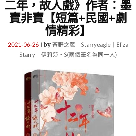
二年，故人戲》作者：墨
寶非寶【短篇+民國+劇
情精彩】
2021-06-26
by
蒼野之鷹｜Starryeagle｜Eliza
|
Starry｜伊莉莎・S(兩個筆名為同一人)