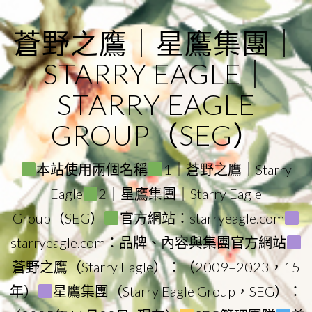
Skip
to
蒼野之鷹｜星鷹集團｜
content
STARRY EAGLE｜
STARRY EAGLE
GROUP（SEG）
本站使用兩個名稱
1｜蒼野之鷹｜Starry
Eagle
2｜星鷹集團｜Starry Eagle
Group（SEG）
官方網站：starryeagle.com
starryeagle.com：品牌、內容與集團官方網站
蒼野之鷹（Starry Eagle）：（2009–2023，15
年）
星鷹集團（Starry Eagle Group，SEG）：