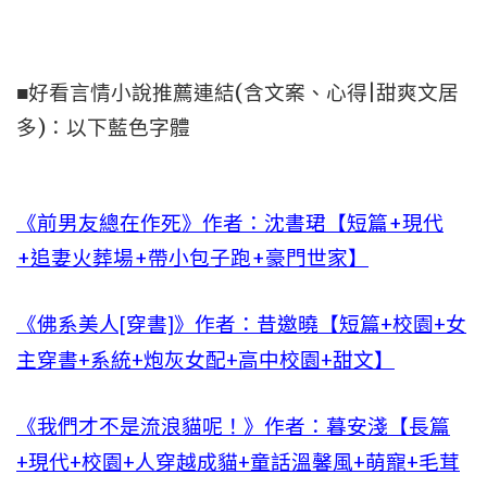
■好看言情小說推薦連結(含文案、心得|甜爽文居
多)：以下藍色字體
《前男友總在作死》作者：沈書珺【短篇+現代
+追妻火葬場+帶小包子跑+豪門世家】
《佛系美人[穿書]》作者：昔邀曉【短篇+校園+女
主穿書+系統+炮灰女配+高中校園+甜文】
《我們才不是流浪貓呢！》作者：暮安淺【長篇
+現代+校園+人穿越成貓+童話溫馨風+萌寵+毛茸