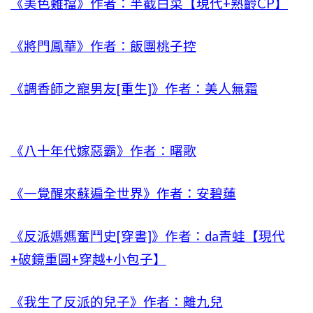
《美色難擋》作者：半截白菜【現代+熟齡CP】
《將門鳳華》作者：飯團桃子控
《調香師之寵男友[重生]》作者：美人無霜
《八十年代嫁惡霸》作者：曙歌
《一覺醒來蘇遍全世界》作者：安碧蓮
《反派媽媽奮鬥史[穿書]》作者：da青蛙【現代
+破鏡重圓+穿越+小包子】
《我生了反派的兒子》作者：離九兒