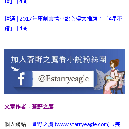
錯」 | 4★
精選 | 2017年原創言情小說心得文推薦：「4星不
錯」 | 4★
文章作者：蒼野之鷹
個人網站：
蒼野之鷹 (
www.
starryeagle.com
)→完