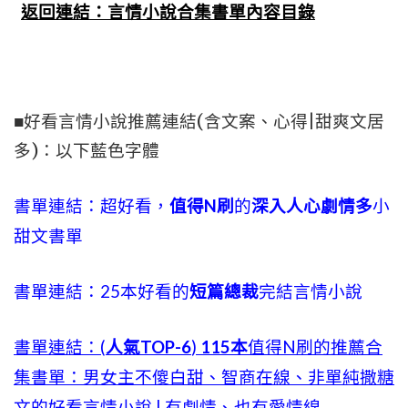
返回連結：言情小說合集書單內容目錄
■好看言情小說推薦連結(含文案、心得|甜爽文居
多)：以下藍色字體
書單連結：超好看，
值得N刷
的
深入人心劇情多
小
甜文書單
書單連結：25本好看的
短篇總裁
完結言情小說
書單連結
：(
人氣TOP-6
)
115本
值
得N刷的推薦合
集書單：男女主不傻白甜、智商在線、非單純撒糖
文的好看言情小說 | 有劇情、也有愛情線