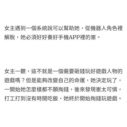
女主遇到一個系統說可以幫助她，從機器人角色裡
解脫，她必須好好養好手機APP裡的崽。
女主一聽，這不就是一個需要砸錢玩好遊戲人物的
遊戲嗎？但是能夠改變自己的命運，她決定玩了，
一開始她怎麼樣都不願掏錢，後來發現崽太可憐，
打工打到沒有時間吃飯，她終於開始掏錢玩遊戲。