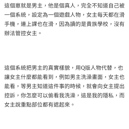
這個崽就是男主，他是個真人，完全不知道自己被
一個系統，設定為一個遊戲人物，女主每天都在滑
手機，連上課也在滑，因為讀的是貴族學校，沒有
辦法管控女主。
這個系統把男主的真實樣貌，用Q版人物代替，也
讓女主什麼都能看到，例如男主洗澡畫面，女主也
能看，等男主知道這件事的時候，就會向女主提出
控訴，你怎麼可以偷看我洗澡，這是我的隱私，而
女主說重點部位都有遮起來。