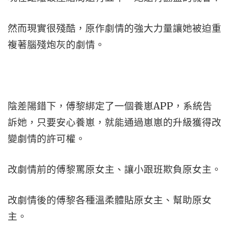
然而現實很殘酷，原作劇情的強大力量讓她被迫重
複著腦殘炮灰的劇情。
陰差陽錯下，傅黎綁定了一個養崽APP，系統告
訴她，只要安心養崽，就能通過崽崽的升級獲得改
變劇情的許可權。
改劇情前的傅黎罵原女主、讓小跟班欺負原女主。
改劇情後的傅黎各種溫柔體貼原女主、幫助原女
主。