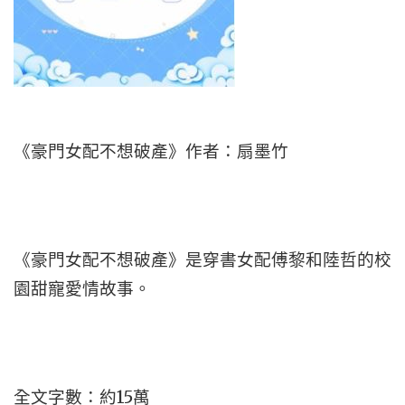
《豪門女配不想破產》作者：扇墨竹
《豪門女配不想破產》是穿書女配傅黎和陸哲的校
園甜寵愛情故事。
全文字數：約15萬