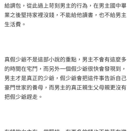
給調包，從此過上苛刻男主的行為，在男主國中畢
業之後堅持家裡沒錢，不能給他讀書，也不給男主
生活費。
真假少爺不是這部小說的重點，男主不會有這麼多
的時間在宅鬥，而另外一個假少爺很快會發現到，
男主才是真正的少爺，假少爺會把這件事告訴自己
豪門世家的養母，而男主的真正親生父母親更沒有
把假少爺趕走。