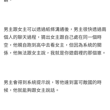
男主跟女主可以透過紙條溝通後，男主很快透過兩
個人的聊天過程，猜出女主跟自己處在同一個時
空，他親自跑到高中去看女主，但因為系統的關
係，他無法跟女主說，我就是你遊戲裡的那個崽。
男主會得到系統提示說，等他達到富可敵國的時
候，他就能夠跟女主說話。