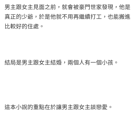
男主跟女主見面之前，就會被豪門世家發現，他是
真正的少爺，於是他就不用再繼續打工，也能搬進
比較好的住處。
結局是男主跟女主結婚，兩個人有一個小孩。
這本小說的重點在於讓男主跟女主談戀愛。