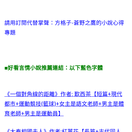
請用訂閱代替掌聲
：方格子-蒼野之鷹的小說心得
專題
■好看言情小說推薦連結：以下藍色字體
《一個對角線的距離》作者: 歎西茶【短篇+現代
都市+運動競技(籃球)+女主是語文老師+男主是體
育老師+男主是運動員】
《大秦相國夫人》作者:紅薑花【長篇+古代同人