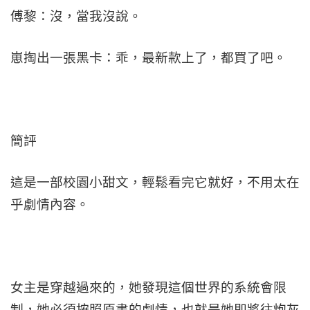
傅黎：沒，當我沒說。
崽掏出一張黑卡：乖，最新款上了，都買了吧。
簡評
這是一部校園小甜文，輕鬆看完它就好，不用太在
乎劇情內容。
女主是穿越過來的，她發現這個世界的系統會限
制，她必須按照原書的劇情，也就是她即將往炮灰