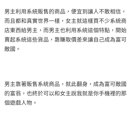
男主利用系統販售的商品，便宜到讓人不敢相信，
而且都和真實世界一樣，女主就這樣買不少系統商
店東西給男主，而男主也利用系統這個特點，開始
賣起系統這些貨品，靠賺取價差來讓自己成為富可
敵國。
男主靠著販售系統商品，就此翻身，成為富可敵國
的富翁，也終於可以和女主說我就是你手機裡的那
個遊戲人物。