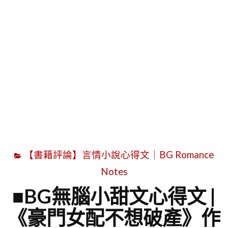
字
【書籍評論】言情小說心得文｜BG Romance
Notes
■BG無腦小甜文心得文 |
《豪門女配不想破產》作