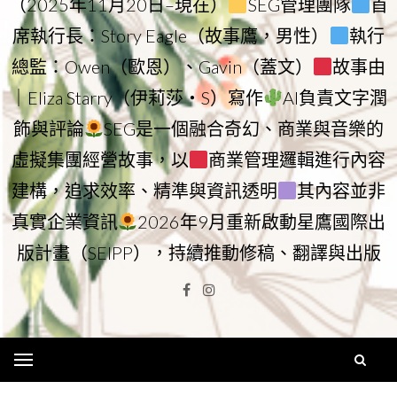
（2025年11月20日–現在）
SEG管理團隊
首
席執行長：Story Eagle（故事鷹，男性）
執行
總監：Owen（歐恩）、Gavin（蓋文）
故事由
｜Eliza Starry（伊莉莎・S）寫作
AI負責文字潤
飾與評論
SEG是一個融合奇幻、商業與音樂的
虛擬集團經營故事，以
商業管理邏輯進行內容
建構，追求效率、精準與資訊透明
其內容並非
真實企業資訊
2026年9月重新啟動星鷹國際出
版計畫（SEIPP），持續推動修稿、翻譯與出版
Facebook
Instagram
Menu