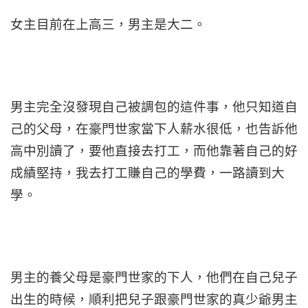
女主目前在上高三，男主是大二。
男主完全沒發現自己被調包的這件事，他只知道自
己的父母，在豪門世家當下人薪水很低，也告訴他
高中別讀了，要他直接去打工，而他靠著自己的好
成績堅持，我去打工賺自己的學費，一路讀到大
學。
男主的養父母是豪門世家的下人，他們在自己兒子
出生的時候，順利把兒子跟豪門世家的真少爺男主