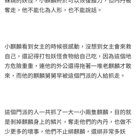
蛛精的妖怪，小麒麟終於可以恢復體力，但內丹被
奪走，他不能化為人形，也不能說話。
小麒麟看到女主的時候很感動，沒想到女主會來救
自己，還記得打包妖怪食物給自己吃，因為這個地
方危險重重，連他的外公還得拖著一堆老麒麟才敢
來，而他的麒麟舅舅早被這個門派的人給抓走。
這個門派的人一共抓了一大一小兩隻麒麟，目的就
是剝掉麒麟身上的鱗片，奪走他們的內丹，也做不
少更多的壞事，他們不止綁麒麟，還綁非常多妖