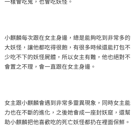
一樣會吃鬼，也會吃妖怪。
小麒麟每次跟在女主身邊，總是能夠吃到非常多的
大妖怪，讓他都吃得很飽，有很多時候還能打包不
少吃不下的妖怪屍體，所以女主有難，他也絕對不
會置之不理，會一直跟在女主身邊。
女主跟小麒麟會遇到非常多靈異現象，同時女主能
力也在不斷的進化，之後她會成一座封妖窟，還幫
助小麒麟把他喜歡吃的死亡妖怪都扔在裡面保鮮。