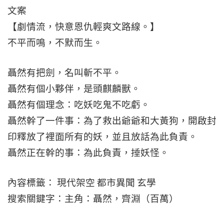
文案
【劇情流，快意恩仇輕爽文路線。】
不平而鳴，不默而生。
聶然有把劍，名叫斬不平。
聶然有個小夥伴，是頭麒麟獸。
聶然有個理念：吃妖吃鬼不吃虧。
聶然幹了一件事：為了救出爺爺和大黃狗，開啟封
印釋放了裡面所有的妖，並且放話為此負責。
聶然正在幹的事：為此負責，捶妖怪。
內容標籤： 現代架空 都市異聞 玄學
搜索關鍵字：主角：聶然，齊淵（百萬）