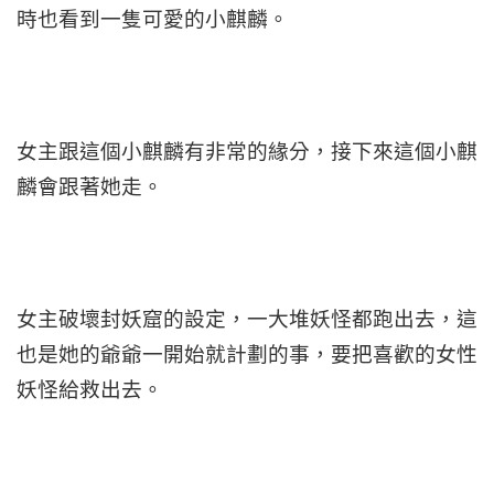
時也看到一隻可愛的小麒麟。
女主跟這個小麒麟有非常的緣分，接下來這個小麒
麟會跟著她走。
女主破壞封妖窟的設定，一大堆妖怪都跑出去，這
也是她的爺爺一開始就計劃的事，要把喜歡的女性
妖怪給救出去。