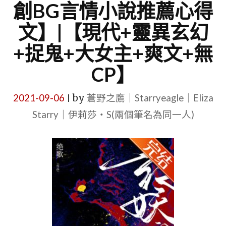
創BG言情小說推薦心得
文】|【現代+靈異玄幻
+捉鬼+大女主+爽文+無
CP】
2021-09-06
by
蒼野之鷹｜Starryeagle｜Eliza
|
Starry｜伊莉莎・S(兩個筆名為同一人)