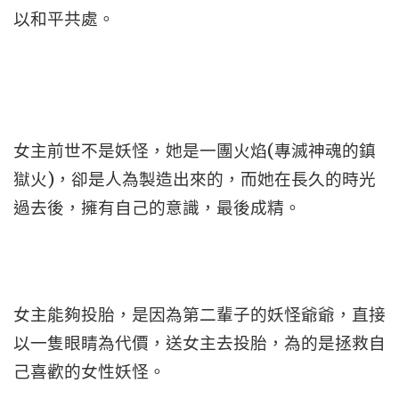
以和平共處。
女主前世不是妖怪，她是一團火焰(專滅神魂的鎮
獄火)，卻是人為製造出來的，而她在長久的時光
過去後，擁有自己的意識，最後成精。
女主能夠投胎，是因為第二輩子的妖怪爺爺，直接
以一隻眼睛為代價，送女主去投胎，為的是拯救自
己喜歡的女性妖怪。