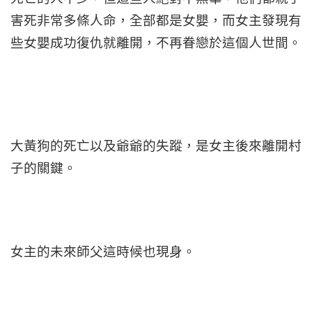
害死非常多條人命，全部都是女嬰，而女主發現有
些女嬰成功復仇就離開，不再眷戀於這個人世間。
大黃狗的死亡以及爺爺的失蹤，是女主後來離開村
子的關鍵。
女主的未來師父這時候也現身。