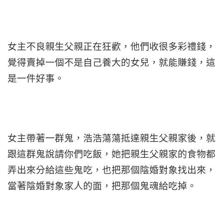
女主不良親生父親正在狂歡，他們收很多彩禮錢，
覺得賣掉一個不是自己養大的女兒，就能賺錢，這
是一件好事。
女主帶著一群鬼，浩浩蕩蕩抵達親生父親家後，就
跟這群鬼說請你們吃飯，她把親生父親家的食物都
弄出來分給這些鬼吃，也把那個陰婚對象找出來，
當著陰婚對象家人的面，把那個鬼魂給吃掉。