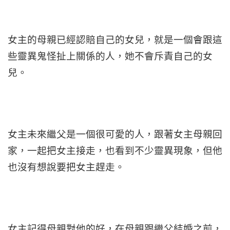
女主的母親已經認賠自己的女兒，就是一個會跟這
些靈異鬼怪扯上關係的人，她不會斥責自己的女
兒。
女主未來繼父是一個很可愛的人，跟著女主母親回
家，一起把女主接走，也看到不少靈異現象，但他
也沒有想說要把女主趕走。
女主記得母親對他的好，在母親跟繼父結婚之前，