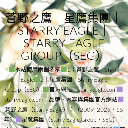
Skip
to
蒼野之鷹｜星鷹集團｜
content
STARRY EAGLE｜
STARRY EAGLE
GROUP（SEG）
本站使用兩個名稱
1｜蒼野之鷹｜Starry
Eagle
2｜星鷹集團｜Starry Eagle
Group（SEG）
官方網站：starryeagle.com
starryeagle.com：品牌、內容與集團官方網站
蒼野之鷹（Starry Eagle）：（2009–2023，15
年）
星鷹集團（Starry Eagle Group，SEG）：