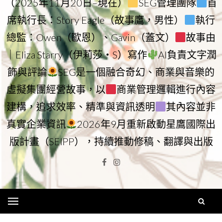
（2025年11月20日–現在）
SEG管理團隊
首
席執行長：Story Eagle（故事鷹，男性）
執行
總監：Owen（歐恩）、Gavin（蓋文）
故事由
｜Eliza Starry（伊莉莎・S）寫作
AI負責文字潤
飾與評論
SEG是一個融合奇幻、商業與音樂的
虛擬集團經營故事，以
商業管理邏輯進行內容
建構，追求效率、精準與資訊透明
其內容並非
真實企業資訊
2026年9月重新啟動星鷹國際出
版計畫（SEIPP），持續推動修稿、翻譯與出版
Facebook
Instagram
Menu