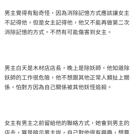
男主覺得有點奇怪，因為消除記憶方式應該讓女主
不記得他，但是女主記得他，他又不能再做第二次
消除記憶的方式，不然有可能傷害到女主。
男主白天是木材店店長，晚上是除妖師，他知道除
妖師的工作很危險，他不想跟其他正常人類扯上關
係，怕對方因為自己關係被其他妖怪追殺。
女主有男主之前留給他的聯絡方式，她會到男主的
店去，算是暗示男主說，自己對他很有興趣，想要