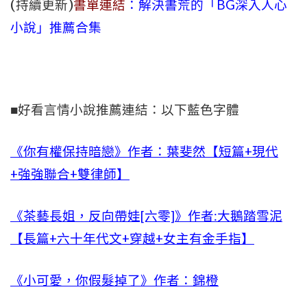
(持續更新)
書單連結
：解決書荒的「BG深入人心
小說」推薦合集
■好看言情小說推薦連結：以下藍色字體
《你有權保持暗戀》作者：葉斐然【短篇+現代
+強強聯合+雙律師】
《茶藝長姐，反向帶娃[六零]》作者:大鵝踏雪泥
【長篇+六十年代文+穿越+女主有金手指】
《小可愛，你假髮掉了》作者：錦橙