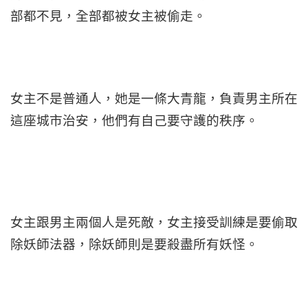
部都不見，全部都被女主被偷走。
女主不是普通人，她是一條大青龍，負責男主所在
這座城市治安，他們有自己要守護的秩序。
女主跟男主兩個人是死敵，女主接受訓練是要偷取
除妖師法器，除妖師則是要殺盡所有妖怪。