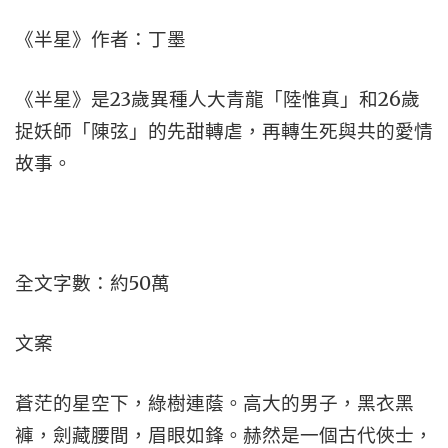
《半星》作者：丁墨
《半星》是23歲異種人大青龍「陸惟真」和26歲
捉妖師「陳弦」的先甜轉虐，再轉生死與共的愛情
故事。
全文字數：約50萬
文案
蒼茫的星空下，綠樹連蔭。高大的男子，黑衣黑
褲，劍藏腰間，眉眼如鋒。赫然是一個古代俠士，