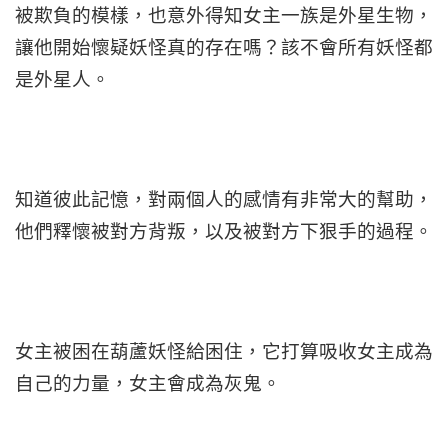
被欺負的模樣，也意外得知女主一族是外星生物，
讓他開始懷疑妖怪真的存在嗎？該不會所有妖怪都
是外星人。
知道彼此記憶，對兩個人的感情有非常大的幫助，
他們釋懷被對方背叛，以及被對方下狠手的過程。
女主被困在葫蘆妖怪給困住，它打算吸收女主成為
自己的力量，女主會成為灰鬼。