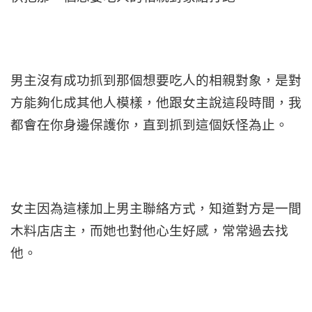
男主沒有成功抓到那個想要吃人的相親對象，是對
方能夠化成其他人模樣，他跟女主說這段時間，我
都會在你身邊保護你，直到抓到這個妖怪為止。
女主因為這樣加上男主聯絡方式，知道對方是一間
木料店店主，而她也對他心生好感，常常過去找
他。