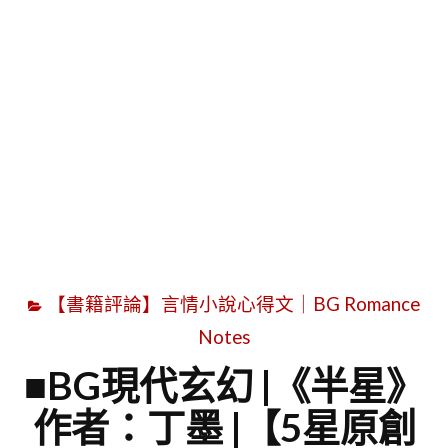
字
【書籍評論】言情小說心得文｜BG Romance
Notes
■BG現代玄幻 |《半星》
作者：丁墨 |【5星原創