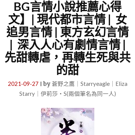
BG言情小說推薦心得
文】| 現代都市言情 | 女
追男言情 | 東方玄幻言情
| 深入人心有劇情言情 |
先甜轉虐，再轉生死與共
的甜
2021-09-27
by
蒼野之鷹｜Starryeagle｜Eliza
|
Starry｜伊莉莎・S(兩個筆名為同一人)