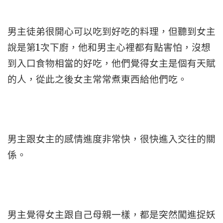
男主徒弟很開心可以吃到好吃的料理，但聽到女主
說是第1次下廚，他和男主心裡都有點害怕，沒想
到入口食物相當的好吃，他們覺得女主是個有天賦
的人，從此之後女主常常煮東西給他們吃。
男主跟女主的感情進度非常快，很快進入交往的關
係。
男主覺得女主跟自己母親一樣，都是突然闖進捉妖