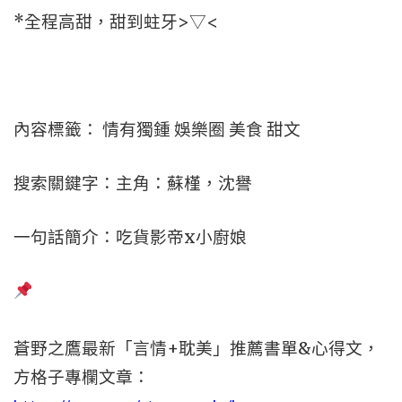
*全程高甜，甜到蛀牙>▽<
內容標籤： 情有獨鍾 娛樂圈 美食 甜文
搜索關鍵字：主角：蘇槿，沈譽
一句話簡介：吃貨影帝x小廚娘
蒼野之鷹最新「言情+耽美」推薦書單&心得文，
方格子專欄文章：