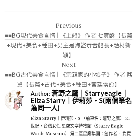
文
Previous
章
■■BG現代美食言情 | 《上船》 作者:七寶酥【長篇
導
+現代+美食+種田+男主是海盜毒舌船長+題材新
覽
穎】
Next
■■BG古代美食言情 | 《宗親家的小娘子》 作者:荔
簫【長篇+古代+美食+種田+宮廷侯爵】
蒼野之鷹｜Starryeagle｜
Author:
Eliza Starry｜伊莉莎・S(兩個筆名
為同一人)
Eliza Starry｜伊莉莎・S （前筆名：蒼野之鷹） 21
世紀，台灣女性 星空文字博物館（Starry Eagle
Words Museum） 第二區星鷹集團：創作者。 負責