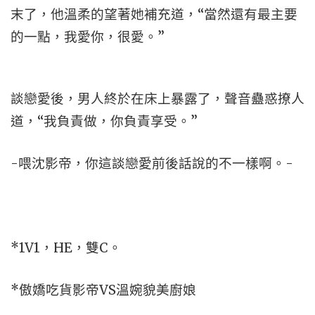
末了，他溫柔的望著她補充道，“當然還有最主要
的一點，我愛你，很愛。”
談戀愛後，男人終於在床上暴露了，聲音蠱惑撩人
道，“我負責做，你負責享受。”
-喂沈影帝，你這談戀愛前後話說的不一樣啊。-
*1V1，HE，雙C。
*傲嬌吃貨影帝VS溫婉貌美廚娘