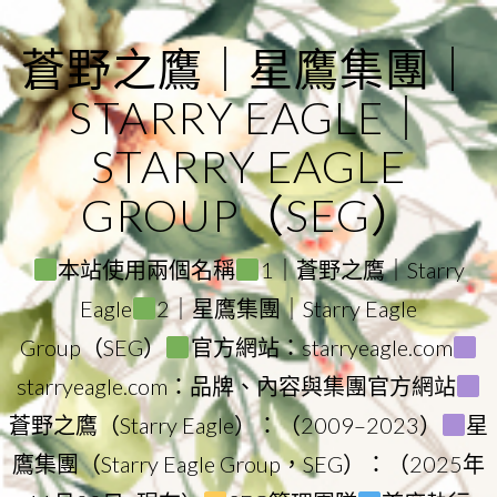
Skip
to
蒼野之鷹｜星鷹集團｜
content
STARRY EAGLE｜
STARRY EAGLE
GROUP（SEG）
本站使用兩個名稱
1｜蒼野之鷹｜Starry
Eagle
2｜星鷹集團｜Starry Eagle
Group（SEG）
官方網站：starryeagle.com
starryeagle.com：品牌、內容與集團官方網站
蒼野之鷹（Starry Eagle）：（2009–2023）
星
鷹集團（Starry Eagle Group，SEG）：（2025年