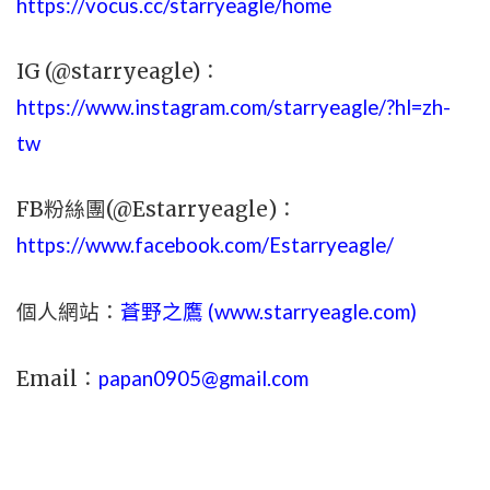
https://vocus.cc/starryeagle/home
IG (@starryeagle)：
https://www.instagram.com/starryeagle/?hl=zh-
tw
FB粉絲團(@Estarryeagle)：
https://www.facebook.com/Estarryeagle/
個人網站：
蒼野之鷹 (
www.
starryeagle.com
)
Email：
papan0905@gmail.com