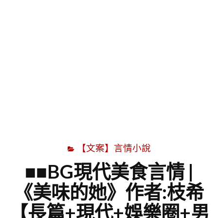
字
【文案】言情小說
■■BG現代美食言情 |
《美味的她》作者:枝希
【長篇+現代+娛樂圈+男