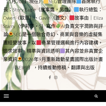
11月20日–現在）
SEG管理團隊
首席執行
長：Story Eagle（故事鷹，男性）
執行總監：
Owen（歐恩）、Gavin（蓋文）
故事由｜Eliza
Starry（伊莉莎・S）寫作
AI負責文字潤飾與評
論
SEG是一個融合奇幻、商業與音樂的虛擬集
團經營故事，以
商業管理邏輯進行內容建構，
追求效率、精準與資訊透明
其內容並非真實企
業資訊
2026年9月重新啟動星鷹國際出版計畫
（SEIPP），持續推動修稿、翻譯與出版
Facebook
Instagram
Menu