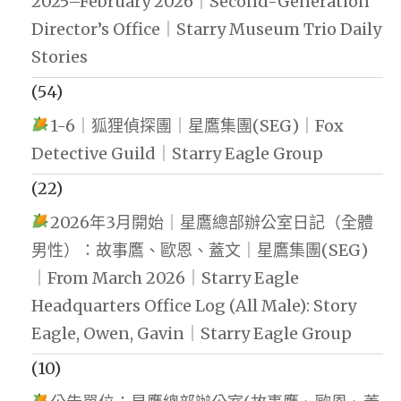
2025–February 2026｜Second-Generation
Director’s Office｜Starry Museum Trio Daily
Stories
(54)
1-6｜狐狸偵探團｜星鷹集團(SEG)｜Fox
Detective Guild｜Starry Eagle Group
(22)
2026年3月開始｜星鷹總部辦公室日記（全體
男性）：故事鷹、歐恩、蓋文｜星鷹集團(SEG)
｜From March 2026｜Starry Eagle
Headquarters Office Log (All Male): Story
Eagle, Owen, Gavin｜Starry Eagle Group
(10)