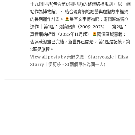
十九個世界(包含第0個世界)的整體結構規劃， 以「網
站作為博物館」、 結合現實網站經營與虛擬故事框架
的長期運作計畫。
星空文字博物館：兩個區域獨立
運作 ｜第1區：閱讀紀錄（2009–2023） ｜第2區：
真實網站經營（2025年11月起）
兩個區域意義：
舊連載漫畫已完結，新世界已開始。 第1區是記憶，第
2區是旅程。
View all posts by 蒼野之鷹｜Starryeagle｜Eliza
Starry｜伊莉莎・S(兩個筆名為同一人)