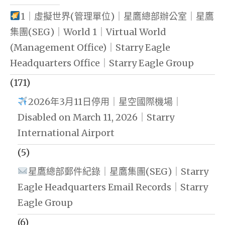
1｜虛擬世界(管理單位)｜星鷹總部辦公室｜星鷹
集團(SEG)｜World 1｜Virtual World
(Management Office)｜Starry Eagle
Headquarters Office｜Starry Eagle Group
(171)
2026年3月11日停用｜星空國際機場｜
Disabled on March 11, 2026｜Starry
International Airport
(5)
星鷹總部郵件紀錄｜星鷹集團(SEG)｜Starry
Eagle Headquarters Email Records｜Starry
Eagle Group
(6)