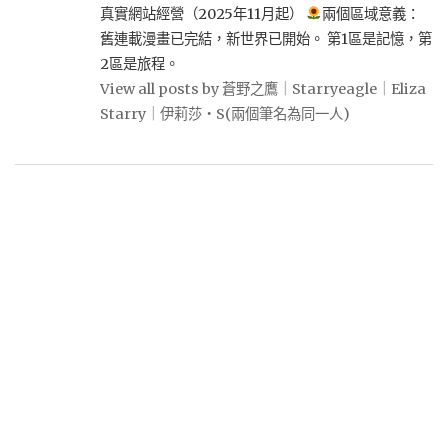
真實網站經營（2025年11月起）
兩個區域意義：
舊連載漫畫已完結，新世界已開始。 第1區是記憶，第
2區是旅程。
View all posts by 蒼野之鷹｜Starryeagle｜Eliza
Starry｜伊莉莎・S(兩個筆名為同一人)