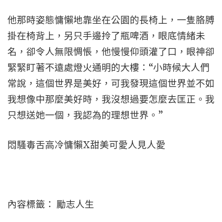
他那時姿態慵懶地靠坐在公園的長椅上，一隻胳膊
掛在椅背上，另只手邊拎了瓶啤酒，眼底情緒未
名，卻令人無限惆悵，他慢慢仰頭灌了口，眼神卻
緊緊盯著不遠處燈火通明的大樓：“小時候大人們
常說，這個世界是美好，可我發現這個世界並不如
我想像中那麼美好時，我沒想過要怎麼去匡正。我
只想送她一個，我認為的理想世界。”
悶騷毒舌高冷慵懶X甜美可愛人見人愛
內容標籤： 勵志人生