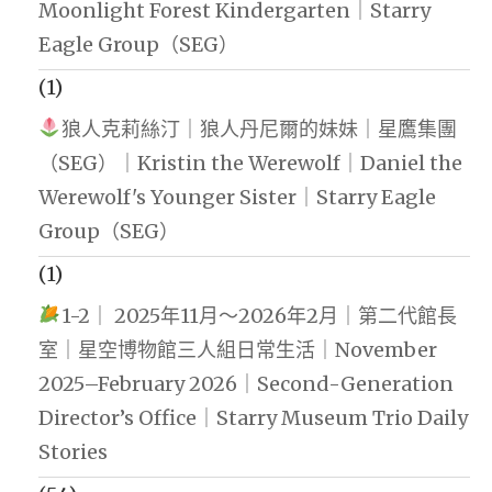
Moonlight Forest Kindergarten｜Starry
Eagle Group（SEG）
(1)
狼人克莉絲汀｜狼人丹尼爾的妹妹｜星鷹集團
（SEG）｜Kristin the Werewolf｜Daniel the
Werewolf's Younger Sister｜Starry Eagle
Group（SEG）
(1)
1-2｜ 2025年11月～2026年2月｜第二代館長
室｜星空博物館三人組日常生活｜November
2025–February 2026｜Second-Generation
Director’s Office｜Starry Museum Trio Daily
Stories