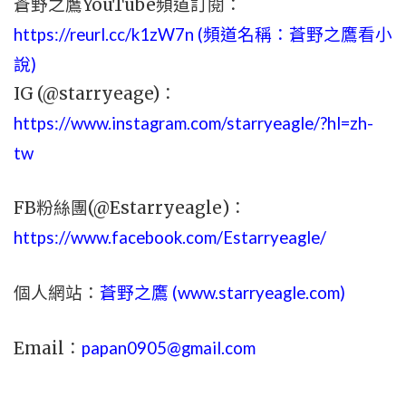
蒼野之鷹YouTube頻道訂閱：
https://reurl.cc/k1zW7n (頻道名稱：蒼野之鷹看小
說)
IG (@starryeage)：
https://www.instagram.com/starryeagle/?hl=zh-
tw
FB粉絲團(@Estarryeagle)：
https://www.facebook.com/Estarryeagle/
個人網站：
蒼野之鷹 (
www.
starryeagle.com
)
Email：
papan0905@gmail.com