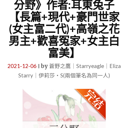
分野》作者:耳東兔子
【長篇+現代+豪門世家
(女主富二代)+高嶺之花
男主+歡喜冤家+女主白
富美】
2021-12-06
by
蒼野之鷹｜Starryeagle｜Eliza
|
Starry｜伊莉莎・S(兩個筆名為同一人)