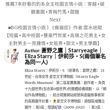
推薦7本好看的釣系女主校園言情小說：穿越+破
導
鏡重圓+青梅竹馬+甜寵
覽
Next
■BG校園言情小說 | 《瘋貓症》作者:雲水迷蹤
【短篇+高中校園+雙豪門世家+高嶺之花男主+女
主對男主一見鍾情+女追男+甜文+男主學霸】
蒼野之鷹｜Starryeagle｜
Author:
Eliza Starry｜伊莉莎・S(兩個筆名
為同一人)
Eliza Starry｜伊莉莎・S （前筆名：蒼野之鷹） 21
世紀，台灣女性 星空文字博物館（Starry Eagle
Words Museum） 第二區星鷹集團：創作者。 負責
十九個世界(包含第0個世界)的整體結構規劃， 以「網
站作為博物館」、 結合現實網站經營與虛擬故事框架
的長期運作計畫。
星空文字博物館：兩個區域獨立
運作 ｜第1區：閱讀紀錄（2009–2023） ｜第2區：