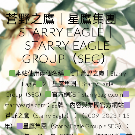
Skip
to
蒼野之鷹｜星鷹集團｜
content
STARRY EAGLE｜
STARRY EAGLE
GROUP（SEG）
本站使用兩個名稱
1｜蒼野之鷹｜Starry
Eagle
2｜星鷹集團｜Starry Eagle
Group（SEG）
官方網站：starryeagle.com
starryeagle.com：品牌、內容與集團官方網站
蒼野之鷹（Starry Eagle）：（2009–2023，15
年）
星鷹集團（Starry Eagle Group，SEG）：