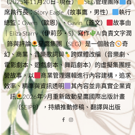
（2025年11月20日–現在）
SEG管理團隊
首
席執行長：Story Eagle（故事鷹，男性）
執行
總監：Owen（歐恩）、Gavin（蓋文）
故事由
｜Eliza Starry（伊莉莎・S）寫作
AI負責文字潤
飾與評論
星鷹集團（SEG）是一個融合
奇
幻、商業、音樂歌詞與
跨媒體改編（音樂劇、
電影劇本、遊戲劇本、舞蹈劇本）的虛擬集團經
營故事，以
商業管理邏輯進行內容建構，追求
效率、精準與資訊透明
其內容並非真實企業資
訊
2026年9月重新啟動星鷹國際出版計畫
（SEIPP），持續推動修稿、翻譯與出版
Facebook
Instagram