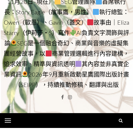
11月20日–現在）
SEG管理團隊
首席執行
長：Story Eagle（故事鷹，男性）
執行總監：
Owen（歐恩）、Gavin（蓋文）
故事由｜Eliza
Starry（伊莉莎・S）寫作
AI負責文字潤飾與評
論
SEG是一個融合奇幻、商業與音樂的虛擬集
團經營故事，以
商業管理邏輯進行內容建構，
追求效率、精準與資訊透明
其內容並非真實企
業資訊
2026年9月重新啟動星鷹國際出版計畫
（SEIPP），持續推動修稿、翻譯與出版
Facebook
Instagram
Menu