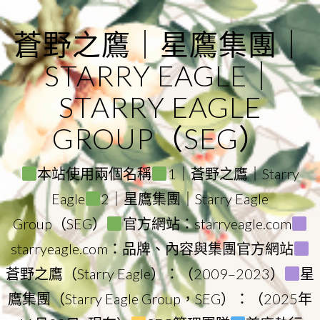
Skip
to
蒼野之鷹｜星鷹集團｜
content
STARRY EAGLE｜
STARRY EAGLE
GROUP（SEG）
本站使用兩個名稱
1｜蒼野之鷹｜Starry
Eagle
2｜星鷹集團｜Starry Eagle
Group（SEG）
官方網站：starryeagle.com
starryeagle.com：品牌、內容與集團官方網站
蒼野之鷹（Starry Eagle）：（2009–2023）
星
鷹集團（Starry Eagle Group，SEG）：（2025年