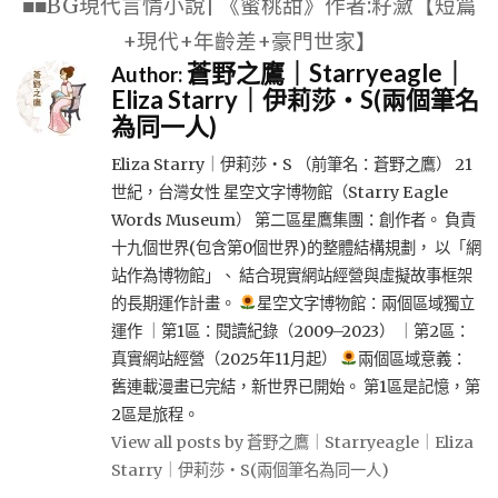
■■BG現代言情小說| 《蜜桃甜》作者:籽瀲【短篇
+現代+年齡差+豪門世家】
蒼野之鷹｜Starryeagle｜
Author:
Eliza Starry｜伊莉莎・S(兩個筆名
為同一人)
Eliza Starry｜伊莉莎・S （前筆名：蒼野之鷹） 21
世紀，台灣女性 星空文字博物館（Starry Eagle
Words Museum） 第二區星鷹集團：創作者。 負責
十九個世界(包含第0個世界)的整體結構規劃， 以「網
站作為博物館」、 結合現實網站經營與虛擬故事框架
的長期運作計畫。
星空文字博物館：兩個區域獨立
運作 ｜第1區：閱讀紀錄（2009–2023） ｜第2區：
真實網站經營（2025年11月起）
兩個區域意義：
舊連載漫畫已完結，新世界已開始。 第1區是記憶，第
2區是旅程。
View all posts by 蒼野之鷹｜Starryeagle｜Eliza
Starry｜伊莉莎・S(兩個筆名為同一人)