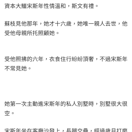
資本大鱷宋斯年性情溫和，斯文有禮。
蘇枝見他那年，她才十六歲，她唯一親人去世，他
受他母親所托照顧她。
受他照拂的六年，衣食住行紛紛頂奢，不過宋斯年
不常見她。
她第一次主動進宋斯年的私人別墅時，別墅很大很
空。
宋斯年坐在客廳沙發上，長腿交疊，經過歲月打磨