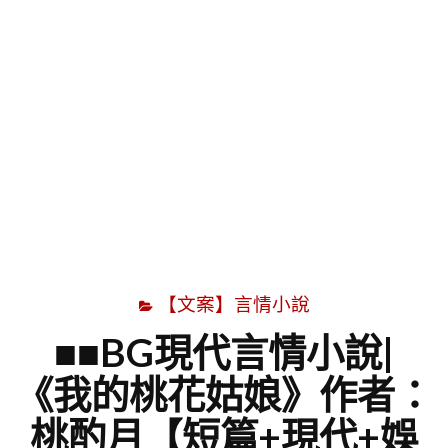
字
【文案】言情小說
■■BG現代言情小說|
《我的桃花姑娘》作者：
桃酌月【短篇+現代+娛