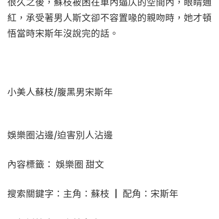
很久之後，蘇枝被困在車內逼仄的空間內，眼睛通
紅，承受著男人斯文卻不容置喙的親吻時，她才頓
悟當時宋斯年沒說完的話。
小美人蘇枝/腹黑男宋斯年
娛樂圈沾邊/迫害別人沾邊
內容標籤： 娛樂圈 甜文
搜索關鍵字：主角：蘇枝 ┃ 配角：宋斯年