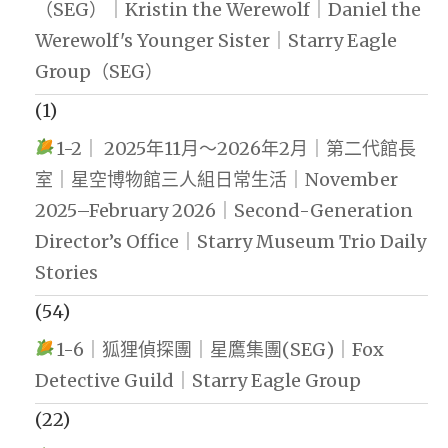
（SEG）｜Kristin the Werewolf｜Daniel the
Werewolf's Younger Sister｜Starry Eagle
Group（SEG）
(1)
1-2｜ 2025年11月～2026年2月｜第二代館長
室｜星空博物館三人組日常生活｜November
2025–February 2026｜Second-Generation
Director’s Office｜Starry Museum Trio Daily
Stories
(54)
1-6｜狐狸偵探團｜星鷹集團(SEG)｜Fox
Detective Guild｜Starry Eagle Group
(22)