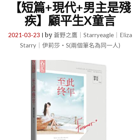
【短篇+現代+男主是殘
疾】顧平生X童言
2021-03-23
by
蒼野之鷹｜Starryeagle｜Eliza
|
Starry｜伊莉莎・S(兩個筆名為同一人)