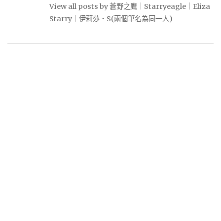
View all posts by 蒼野之鷹｜Starryeagle｜Eliza
Starry｜伊莉莎・S(兩個筆名為同一人)