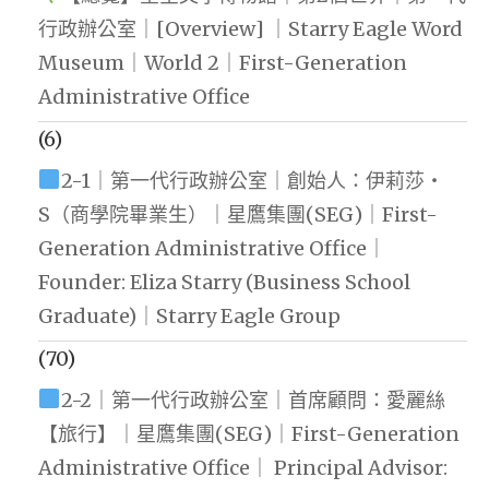
行政辦公室｜[Overview] ｜Starry Eagle Word
Museum｜World 2｜First-Generation
Administrative Office
(6)
2-1｜第一代行政辦公室｜創始人：伊莉莎・
S（商學院畢業生）｜星鷹集團(SEG)｜First-
Generation Administrative Office｜
Founder: Eliza Starry (Business School
Graduate)｜Starry Eagle Group
(70)
2-2｜第一代行政辦公室｜首席顧問：愛麗絲
【旅行】｜星鷹集團(SEG)｜First-Generation
Administrative Office｜ Principal Advisor: