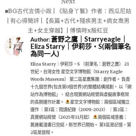
Next
■BG古代言情小說 | 《貼身丫鬟》作者：西瓜尼姑
| 有心得簡評 |【長篇+古代+殘疾男主+病女喬男
主+女主穿越】| 傅慎時x殷紅豆
蒼野之鷹｜Starryeagle｜
Author:
Eliza Starry｜伊莉莎・S(兩個筆名
為同一人)
Eliza Starry｜伊莉莎・S （前筆名：蒼野之鷹） 21
世紀，台灣女性 星空文字博物館（Starry Eagle
Words Museum） 第二區星鷹集團：創作者。 負責
十九個世界(包含第0個世界)的整體結構規劃， 以「網
站作為博物館」、 結合現實網站經營與虛擬故事框架
的長期運作計畫。
星空文字博物館：兩個區域獨立
運作 ｜第1區：閱讀紀錄（2009–2023） ｜第2區：
真實網站經營（2025年11月起）
兩個區域意義：
舊連載漫畫已完結，新世界已開始。 第1區是記憶，第
2區是旅程。