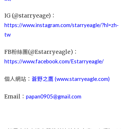
IG (@starryeage)：
https://www.instagram.com/starryeagle/?hl=zh-
tw
FB粉絲團(@Estarryeagle)：
https://www.facebook.com/Estarryeagle/
個人網站：
蒼野之鷹 (
www.
starryeagle.com
)
Email：
papan0905@gmail.com