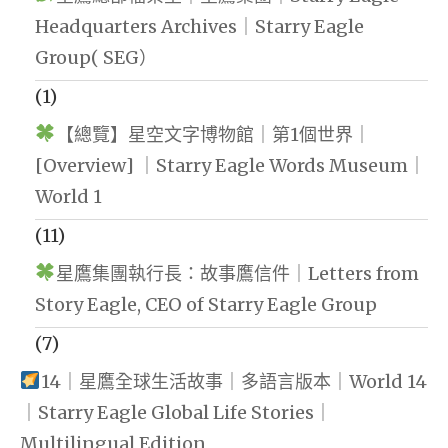
Headquarters Archives｜Starry Eagle
Group( SEG）
(1)
【總覽】星空文字博物館｜第1個世界｜
[Overview] ｜Starry Eagle Words Museum｜
World 1
(11)
星鷹集團執行長：故事鷹信件｜Letters from
Story Eagle, CEO of Starry Eagle Group
(7)
14｜星鷹全球生活故事｜多語言版本｜World 14
｜Starry Eagle Global Life Stories｜
Multilingual Edition