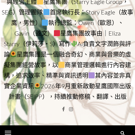
與經營主體
星鷹集團（Starry Eagle Group，
SEG）管理團隊
首席執行長：Story Eagle（故事
鷹，男性）
執行總監：Owen（歐恩）、
Gavin（蓋文）
星鷹集團故事由｜Eliza
Starry（伊莉莎・S）寫作
AI負責文字潤飾與評
論
星鷹集團是一個融合奇幻、商業與音樂的虛
擬集團經營故事，以
商業管理邏輯進行內容建
構，追求效率、精準與資訊透明
其內容並非真
實企業資訊
2026年9月重新啟動星鷹國際出版
計畫（SEIPP），持續推動修稿、翻譯、出版
Facebook
Instagram