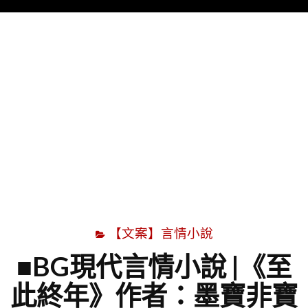
Menu
字
【文案】言情小說
■BG現代言情小說 |《至
此終年》作者：墨寶非寶