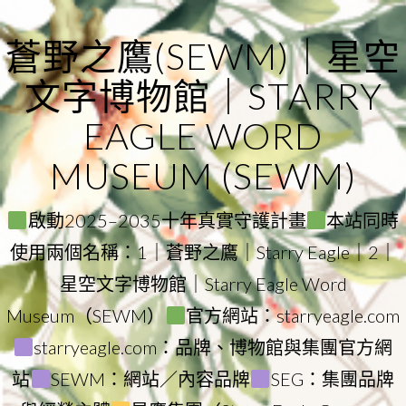
Skip
to
蒼野之鷹(SEWM)｜星空
content
文字博物館｜STARRY
EAGLE WORD
MUSEUM (SEWM)
啟動2025–2035十年真實守護計畫
本站同時
使用兩個名稱：1｜蒼野之鷹｜Starry Eagle｜2｜
星空文字博物館｜Starry Eagle Word
Museum（SEWM）
官方網站：starryeagle.com
starryeagle.com：品牌、博物館與集團官方網
站
SEWM：網站／內容品牌
SEG：集團品牌