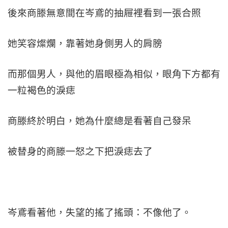
後來商滕無意間在岑鳶的抽屜裡看到一張合照
她笑容燦爛，靠著她身側男人的肩膀
而那個男人，與他的眉眼極為相似，眼角下方都有
一粒褐色的淚痣
商滕終於明白，她為什麼總是看著自己發呆
被替身的商滕一怒之下把淚痣去了
岑鳶看著他，失望的搖了搖頭：不像他了。