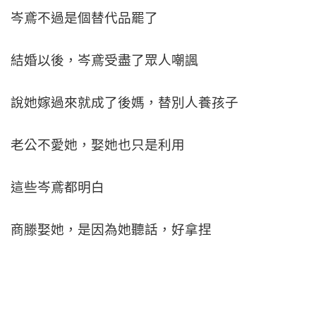
岑鳶不過是個替代品罷了
結婚以後，岑鳶受盡了眾人嘲諷
說她嫁過來就成了後媽，替別人養孩子
老公不愛她，娶她也只是利用
這些岑鳶都明白
商滕娶她，是因為她聽話，好拿捏