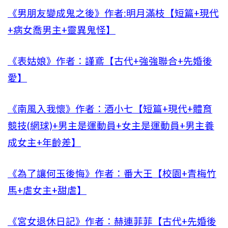
《男朋友變成鬼之後》作者:明月滿枝【短篇+現代
+病女喬男主+靈異鬼怪】
《表姑娘》作者：謹鳶【古代+強強聯合+先婚後
愛】
《南風入我懷》作者：酒小七【短篇+現代+體育
競技(網球)+男主是運動員+女主是運動員+男主養
成女主+年齡差】
《為了讓何玉後悔》作者：番大王【校園+青梅竹
馬+虐女主+甜虐】
《宮女退休日記》作者：赫連菲菲【古代+先婚後