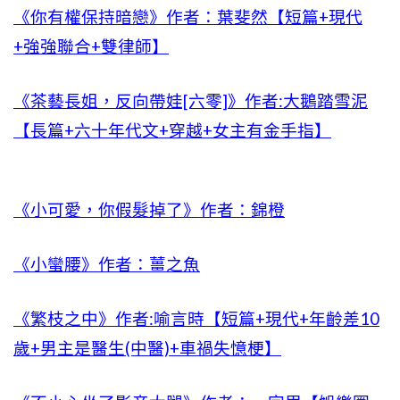
《你有權保持暗戀》作者：葉斐然【短篇+現代
+強強聯合+雙律師】
《茶藝長姐，反向帶娃[六零]》作者:大鵝踏雪泥
【長篇+六十年代文+穿越+女主有金手指】
《小可愛，你假髮掉了》作者：錦橙
《小蠻腰》作者：薑之魚
《繁枝之中》作者:喻言時【短篇+現代+年齡差10
歲+男主是醫生(中醫)+車禍失憶梗】