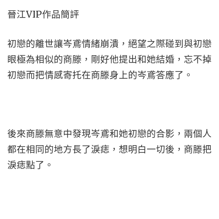
晉江VIP作品簡評
初戀的離世讓岑鳶情緒崩潰，絕望之際碰到與初戀
眼極為相似的商滕，剛好他提出和她結婚，忘不掉
初戀而把情感寄托在商滕身上的岑鳶答應了。
後來商滕無意中發現岑鳶和她初戀的合影，兩個人
都在相同的地方長了淚痣，想明白一切後，商滕把
淚痣點了。