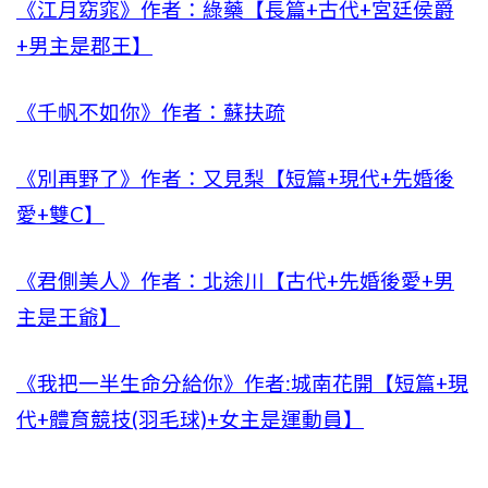
《江月窈窕》作者：綠藥【長篇+古代+宮廷侯爵
+男主是郡王】
《千帆不如你》作者：蘇扶疏
《別再野了》作者：又見梨【短篇+現代+先婚後
愛+雙C】
《君側美人》作者：北途川【古代+先婚後愛+男
主是王爺】
《我把一半生命分給你》作者:城南花開【短篇+現
代+體育競技(羽毛球)+女主是運動員】