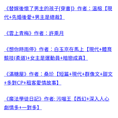
《替嫁後懷了男主的孩子[穿書]》作者：溫榕【現
代+先婚後愛+男主是總裁】
《雲上青梅》作者：許乘月
《想你時雨停》作者：白玉京在馬上【現代+體育
競技(柔道)+女主是運動員+暗戀成真】
《滿糖屋》作者：桑玠【短篇+現代+群像文+甜文
+多對CP+租客愛情故事】
《魔法學徒日記》作者: 污喵王【西幻+深入人心
劇情多+一對多】