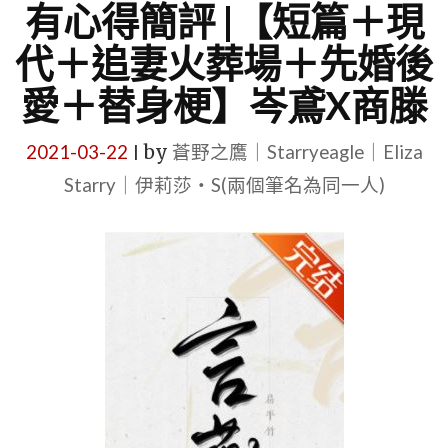
有心得簡評 |【短篇＋現
代＋追妻火葬場＋先婚後
愛＋替身梗】岑鳶X商滕
2021-03-22
by
蒼野之鷹｜Starryeagle｜Eliza
|
Starry｜伊莉莎・S(兩個筆名為同一人)