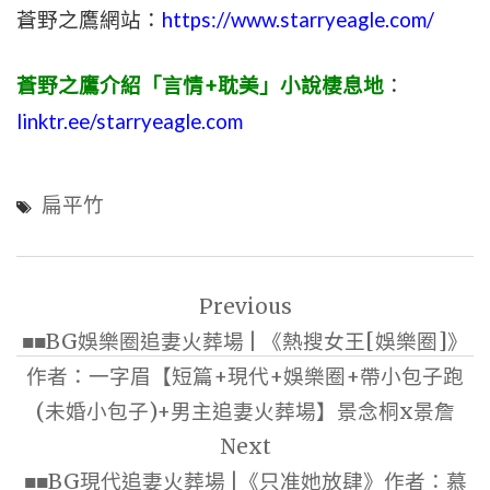
蒼野之鷹網站：
https://www.starryeagle.com/
蒼野之鷹介紹「言情+耽美」小說棲息地
：
linktr.ee/starryeagle.com
扁平竹
文
Previous
章
■■BG娛樂圈追妻火葬場 | 《熱搜女王[娛樂圈]》
導
作者：一字眉【短篇+現代+娛樂圈+帶小包子跑
覽
(未婚小包子)+男主追妻火葬場】景念桐x景詹
Next
■■BG現代追妻火葬場 |《只准她放肆》作者：慕