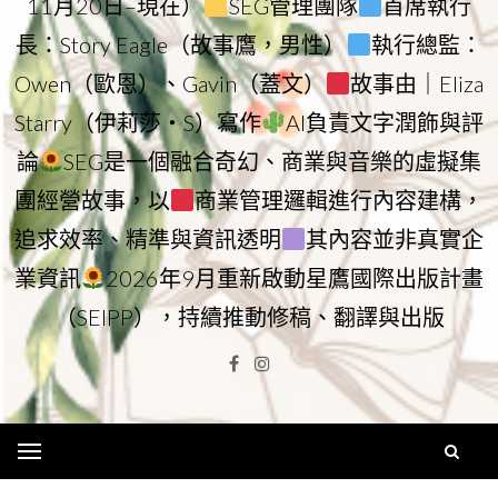
11月20日–現在）
SEG管理團隊
首席執行
長：Story Eagle（故事鷹，男性）
執行總監：
Owen（歐恩）、Gavin（蓋文）
故事由｜Eliza
Starry（伊莉莎・S）寫作
AI負責文字潤飾與評
論
SEG是一個融合奇幻、商業與音樂的虛擬集
團經營故事，以
商業管理邏輯進行內容建構，
追求效率、精準與資訊透明
其內容並非真實企
業資訊
2026年9月重新啟動星鷹國際出版計畫
（SEIPP），持續推動修稿、翻譯與出版
Facebook
Instagram
Menu