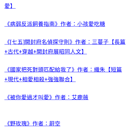
愛】
《病弱反派飼養指南》作者：小孩愛吃糖
《[七五]開封府名偵探守則》作者：三蔓子【長篇
+古代+穿越+開封府展昭同人文】
《國家把死對頭匹配給我了》作者：織朱【短篇
+現代+相愛相殺+強強聯合】
《被你愛過才叫愛》作者：艾鹿薇
《野玫瑰》作者：蔚空