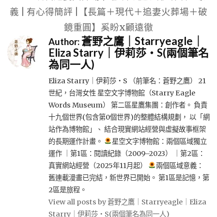
義 | 有心得簡評 |【長篇＋現代＋追妻火葬場＋破
鏡重圓】奚盼x顧遠徹
蒼野之鷹｜Starryeagle｜
Author:
Eliza Starry｜伊莉莎・S(兩個筆名
為同一人)
Eliza Starry｜伊莉莎・S （前筆名：蒼野之鷹） 21
世紀，台灣女性 星空文字博物館（Starry Eagle
Words Museum） 第二區星鷹集團：創作者。 負責
十九個世界(包含第0個世界)的整體結構規劃， 以「網
站作為博物館」、 結合現實網站經營與虛擬故事框架
的長期運作計畫。
星空文字博物館：兩個區域獨立
運作 ｜第1區：閱讀紀錄（2009–2023） ｜第2區：
真實網站經營（2025年11月起）
兩個區域意義：
舊連載漫畫已完結，新世界已開始。 第1區是記憶，第
2區是旅程。
View all posts by 蒼野之鷹｜Starryeagle｜Eliza
Starry｜伊莉莎・S(兩個筆名為同一人)