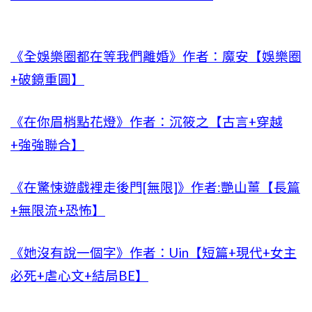
《全娛樂圈都在等我們離婚》作者：魔安【娛樂圈
+破鏡重圓】
《在你眉梢點花燈》作者：沉筱之【古言+穿越
+強強聯合】
《在驚悚遊戲裡走後門[無限]》作者:艷山薑【長篇
+無限流+恐怖】
《她沒有說一個字》作者：Uin【短篇+現代+女主
必死+虐心文+結局BE】