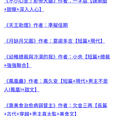
《不小心坐了影帝大腿》作者：一字眉【娛樂圈
+甜寵+深入人心】
《天王助理》作者：準擬佳期
《月缺月又圓》作者：夏諾多吉【短篇+現代】
《幼稚總裁與冷漠的我》作者：小央【短篇+總裁
+強強聯合】
《鳳凰蠱》作者：鳳久安【短篇+現代+男主不是
人(鳳凰)+甜文】
《靠美食治愈病弱督主》作者：欠金三两【長篇
+古代+穿越+男主真太監+美食文】