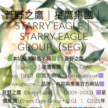
Skip
to
蒼野之鷹｜星鷹集團｜
content
STARRY EAGLE｜
STARRY EAGLE
GROUP（SEG）
本站使用兩個名稱
1｜蒼野之鷹｜Starry
Eagle
2｜星鷹集團｜Starry Eagle
Group（SEG）
官方網站：starryeagle.com
starryeagle.com：品牌、內容與集團官方網站
蒼野之鷹（Starry Eagle）：（2009–2023）
星
鷹集團（Starry Eagle Group，SEG）：（2025年