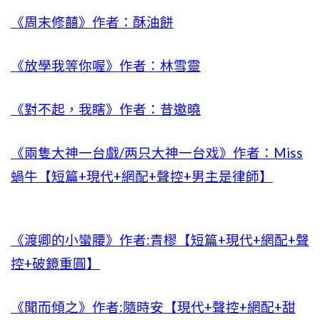
《周末修囍》作者：酥油餅
《放學我等你喔》作者：林雪靈
《對不起，我瞎》作者：昔邀曉
《兩隻大神一台戲/两只大神一台戏》作者：Miss
蝸牛【短篇+現代+網配+聲控+男主是律師】
《渡卿的小蠻腰》作者:青樛【短篇+現代+網配+聲
控+破鏡重圓】
《聞而傾之》作者:隨時安【現代+聲控+網配+甜