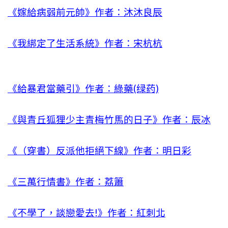
《嫁給病弱前元帥》作者：沐沐良辰
《我綁定了生活系統》作者：宋杭杭
《給暴君當藥引》作者：綠藥(绿药)
《與青丘狐狸少主青梅竹馬的日子》作者：辰冰
《（穿書）反派他拒絕下線》作者：明日彩
《三萬行情書》作者：荔簫
《不學了，談戀愛去!》作者：紅刺北