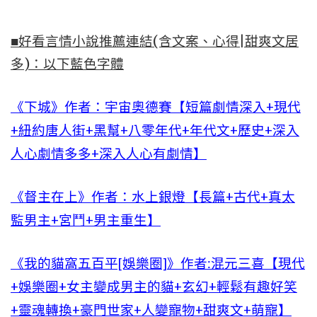
■好看言情小說推薦連結(含文案、心得|甜爽文居
多)：以下藍色字體
《下城》作者：宇宙奧德賽【短篇劇情深入+現代
+紐約唐人街+黑幫+八零年代+年代文+歷史+深入
人心劇情多多+深入人心有劇情】
《督主在上》作者：水上銀燈【長篇+古代+真太
監男主+宮鬥+男主重生】
《我的貓窩五百平[娛樂圈]》作者:混元三喜【現代
+娛樂圈+女主變成男主的貓+玄幻+輕鬆有趣好笑
+靈魂轉換+豪門世家+人變寵物+甜爽文+萌寵】