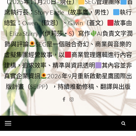
（2025年11月20日–現在）
SEG管理團隊
首
席執行長：Story Eagle（故事鷹，男性）
執行
總監：Owen（歐恩）、Gavin（蓋文）
故事由
｜Eliza Starry（伊莉莎・S）寫作
AI負責文字潤
飾與評論
SEG是一個融合奇幻、商業與音樂的
虛擬集團經營故事，以
商業管理邏輯進行內容
建構，追求效率、精準與資訊透明
其內容並非
真實企業資訊
2026年9月重新啟動星鷹國際出
版計畫（SEIPP），持續推動修稿、翻譯與出版
Facebook
Instagram
Menu