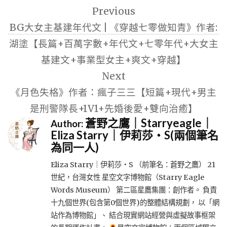
Previous
章
BG大女主基建年代文 | 《穿越七零做知青》作者:
導
湖塗【長篇+百萬字數+年代文+七零年代+大女主
覽
基建文+事業型女主+爽文+穿越】
Next
《月色失格》作者：瘋子三三【短篇+現代+男主
是刑警隊長+1V1+先婚後愛+雙向治癒】
蒼野之鷹｜Starryeagle｜
Author:
Eliza Starry｜伊莉莎・S(兩個筆名
為同一人)
Eliza Starry｜伊莉莎・S （前筆名：蒼野之鷹） 21
世紀，台灣女性 星空文字博物館（Starry Eagle
Words Museum） 第二區星鷹集團：創作者。 負責
十九個世界(包含第0個世界)的整體結構規劃， 以「網
站作為博物館」、 結合現實網站經營與虛擬故事框架