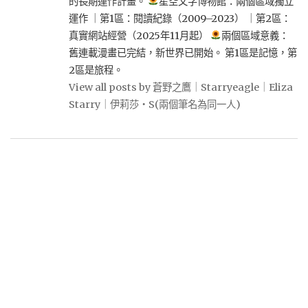
的長期運作計畫。
星空文字博物館：兩個區域獨立
運作 ｜第1區：閱讀紀錄（2009–2023） ｜第2區：
真實網站經營（2025年11月起）
兩個區域意義：
舊連載漫畫已完結，新世界已開始。 第1區是記憶，第
2區是旅程。
View all posts by 蒼野之鷹｜Starryeagle｜Eliza
Starry｜伊莉莎・S(兩個筆名為同一人)