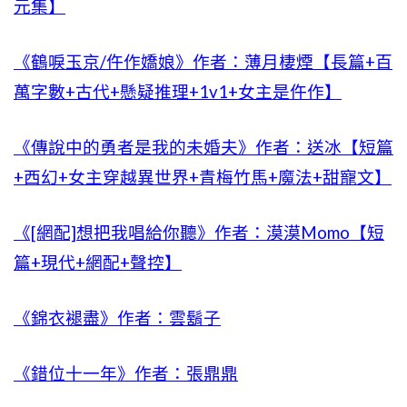
元集】
《鶴唳玉京/仵作嬌娘》作者：薄月棲煙【長篇+百
萬字數+古代+懸疑推理+1v1+女主是仵作】
《傳說中的勇者是我的未婚夫》作者：送冰【短篇
+西幻+女主穿越異世界+青梅竹馬+魔法+甜寵文】
《[網配]想把我唱給你聽》作者：漠漠Momo【短
篇+現代+網配+聲控】
《錦衣褪盡》作者：雲鬍子
《錯位十一年》作者：張鼎鼎