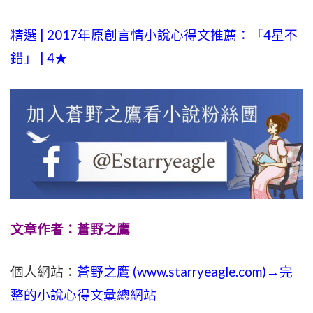
精選 | 2017年原創言情小說心得文推薦：「4星不
錯」 | 4★
文章作者：蒼野之鷹
個人網站：
蒼野之鷹 (
www.
starryeagle.com
)→完
整的小說心得文彙總網站