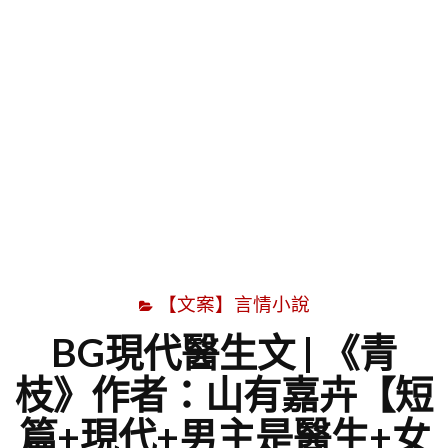
字
【文案】言情小說
BG現代醫生文 | 《青
枝》作者：山有嘉卉【短
篇+現代+男主是醫生+女