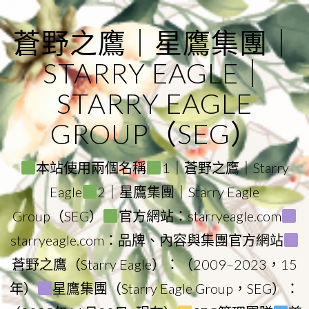
Skip
to
蒼野之鷹｜星鷹集團｜
content
STARRY EAGLE｜
STARRY EAGLE
GROUP（SEG）
本站使用兩個名稱
1｜蒼野之鷹｜Starry
Eagle
2｜星鷹集團｜Starry Eagle
Group（SEG）
官方網站：starryeagle.com
starryeagle.com：品牌、內容與集團官方網站
蒼野之鷹（Starry Eagle）：（2009–2023，15
年）
星鷹集團（Starry Eagle Group，SEG）：