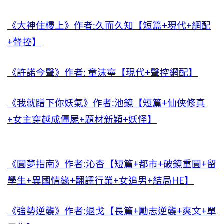
《大神住樓上》作者:久而久知【短篇+現代+網配
+聲控】
《許諾今聲》作者: 童沫寧【現代+聲控網配】
《我就蹭下你妖氣》作者:池鏡【短篇+仙俠修真
+女主穿越成僵屍+題材新穎+妖怪】
《圓夢指南》作者:沁杳【短篇+都市+破鏡重圓+留
學生+異國情緣+翻譯行業+女追男+結局HE】
《強勢逆襲》作者:退戈【長篇+勵志逆襲+爽文+單