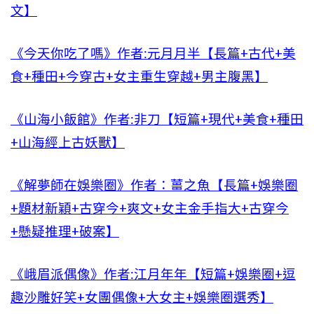
文】
《今天你吃了嗎》作者:元月月半【長篇+古代+美
食+種田+今穿古+女主重生穿越+男主腹黑】
《山海小飯館》作者:非刀【短篇+現代+美食+種田
+山海經上古妖獸】
《解夢師在娛樂圈》作者：薑之魚【長篇+娛樂圈
+題材新穎+古穿今+爽文+女主金手指大+古穿今
+懸疑推理+破案】
《峨眉派偶像》作者:江月年年【短篇+娛樂圈+逗
趣沙雕好笑+女團偶像+大女主+娛樂圈選秀】