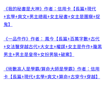
《我的秘書是大神》作者：信用卡【長篇+現代
+玄學+爽文+男主總裁+女主秘書+女主是團寵+捉
鬼】
《一品仵作》作者： 鳳今【長篇+百萬字數+古代
+女法醫穿越古代+大女主+權謀+女主是仵作+腹黑
男主+男主是皇帝+女扮男裝+破案】
《術數高人是學霸/算命大師是學霸》作者：信用
卡【長篇+現代+玄學+爽文+算命+古穿今+穿越】