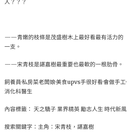
人？？？
——青嫩的枝條是茂盛樹木上最好看最有活力的
一支。
——宋青枝是諶嘉樹最重要也最軟的一根肋骨。
飼養員·私房菜老闆娘·美食upvs手很好看·會做手工·
消化科醫生
內容標籤： 天之驕子 業界精英 勵志人生 時代新風
搜索關鍵字：主角：宋青枝，諶嘉樹