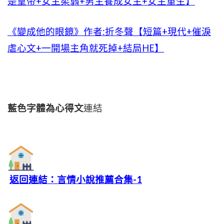
是皇帝+女主柔弱+男主養成女主+女主重生】
《變成他的眼鏡》作者:折冬聲【短篇+現代+催淚
虐心文+一開場主角就死掉+結局HE】
藍色字體為心得文
連結
返回連結：言情小說推薦合集-1