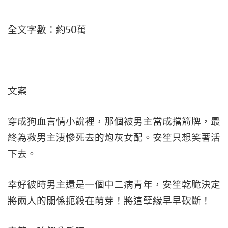
全文字數：約50萬
文案
穿成狗血言情小說裡，那個被男主當成擋箭牌，最
終為救男主淒慘死去的炮灰女配。安笙只想笑著活
下去。
幸好彼時男主還是一個中二病青年，安笙乾脆決定
將兩人的關係扼殺在萌芽！將這孽緣早早砍斷！