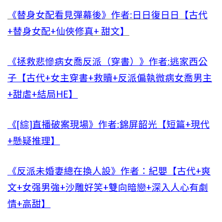
《替身女配看見彈幕後》作者:日日復日日【古代
+替身女配+仙俠修真+ 甜文】
《拯救悲慘病女喬反派（穿書）》作者:逃家西公
子【古代+女主穿書+救贖+反派偏執微病女喬男主
+甜虐+結局HE】
《[綜]直播破案現場》作者:錦屏韶光【短篇+現代
+懸疑推理】
《反派未婚妻總在換人設》作者：紀嬰【古代+爽
文+女强男強+沙雕好笑+雙向暗戀+深入人心有劇
情+高甜】