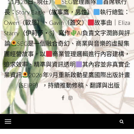
11月20日–現在）
SEG管理團隊
首席執行
長：Story Eagle（故事鷹，男性）
執行總監：
Owen（歐恩）、Gavin（蓋文）
故事由｜Eliza
Starry（伊莉莎・S）寫作
AI負責文字潤飾與評
論
SEG是一個融合奇幻、商業與音樂的虛擬集
團經營故事，以
商業管理邏輯進行內容建構，
追求效率、精準與資訊透明
其內容並非真實企
業資訊
2026年9月重新啟動星鷹國際出版計畫
（SEIPP），持續推動修稿、翻譯與出版
Facebook
Instagram
Menu