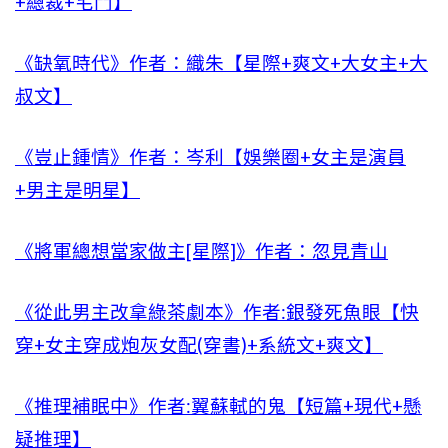
+總裁+宅鬥】
《缺氧時代》作者：織朱【星際+爽文+大女主+大
叔文】
《豈止鍾情》作者：岑利【娛樂圈+女主是演員
+男主是明星】
《將軍總想當家做主[星際]》作者：忽見青山
《從此男主改拿綠茶劇本》作者:銀發死魚眼【快
穿+女主穿成炮灰女配(穿書)+系統文+爽文】
《推理補眠中》作者:翼蘇軾的鬼【短篇+現代+懸
疑推理】