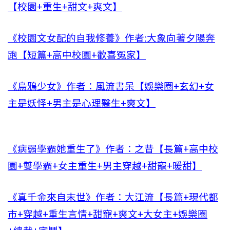
【校園+重生+甜文+爽文】
《校園文女配的自我修養》作者:大象向著夕陽奔
跑【短篇+高中校園+歡喜冤家】
《烏鴉少女》作者：風流書呆【娛樂圈+玄幻+女
主是妖怪+男主是心理醫生+爽文】
《病弱學霸她重生了》作者：之昔【長篇+高中校
園+雙學霸+女主重生+男主穿越+甜寵+暖甜】
《真千金來自末世》作者：大江流【長篇+現代都
市+穿越+重生言情+甜寵+爽文+大女主+娛樂圈