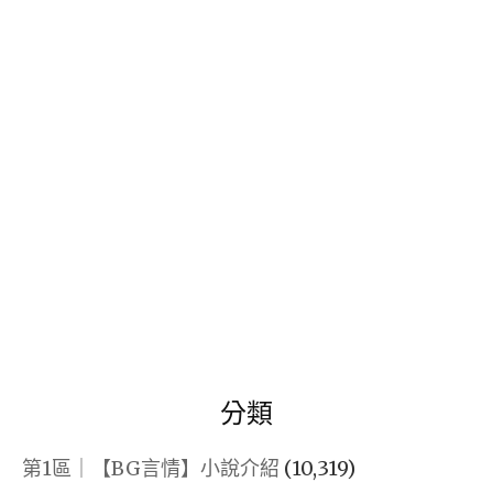
關
鍵
字:
分類
第1區｜【BG言情】小說介紹
(10,319)