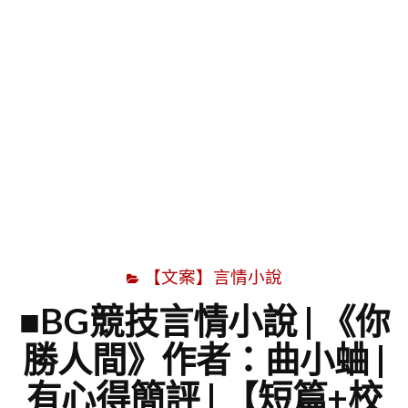
字
【文案】言情小說
■BG競技言情小說 | 《你
勝人間》作者：曲小蛐 |
有心得簡評 | 【短篇+校