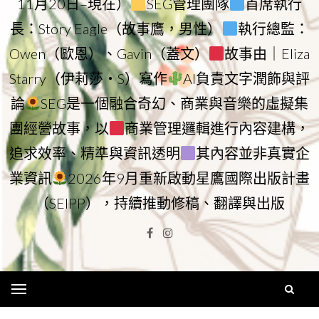
11月20日–現在）
SEG管理團隊
首席執行
長：Story Eagle（故事鷹，男性）
執行總監：
Owen（歐恩）、Gavin（蓋文）
故事由｜Eliza
Starry（伊莉莎・S）寫作
AI負責文字潤飾與評
論
SEG是一個融合奇幻、商業與音樂的虛擬集
團經營故事，以
商業管理邏輯進行內容建構，
追求效率、精準與資訊透明
其內容並非真實企
業資訊
2026年9月重新啟動星鷹國際出版計畫
（SEIPP），持續推動修稿、翻譯與出版
Facebook
Instagram
Menu