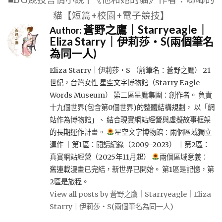
貓【短篇+校園+電子競技】
蒼野之鷹｜Starryeagle｜
Author:
Eliza Starry｜伊莉莎・S(兩個筆名
為同一人)
Eliza Starry｜伊莉莎・S （前筆名：蒼野之鷹） 21
世紀，台灣女性 星空文字博物館（Starry Eagle
Words Museum） 第二區星鷹集團：創作者。 負責
十九個世界(包含第0個世界)的整體結構規劃， 以「網
站作為博物館」、 結合現實網站經營與虛擬故事框架
的長期運作計畫。
星空文字博物館：兩個區域獨立
運作 ｜第1區：閱讀紀錄（2009–2023） ｜第2區：
真實網站經營（2025年11月起）
兩個區域意義：
舊連載漫畫已完結，新世界已開始。 第1區是記憶，第
2區是旅程。
View all posts by 蒼野之鷹｜Starryeagle｜Eliza
Starry｜伊莉莎・S(兩個筆名為同一人)