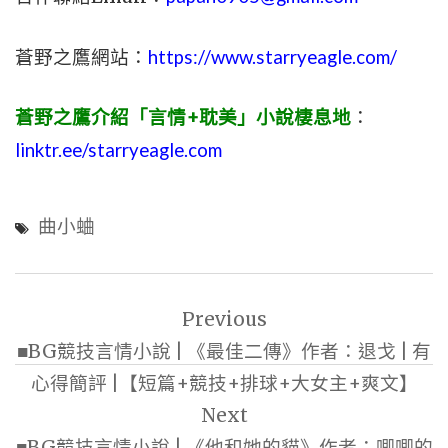
蒼野之鷹網站：
https://www.starryeagle.com/
蒼野之鷹介紹「言情+耽美」小說棲息地
：
linktr.ee/starryeagle.com
曲小蛐
文
Previous
章
■BG競技言情小說 | 《最佳二傳》作者：退戈 | 有
導
心得簡評 |【短篇+競技+排球+大女主+爽文】
覽
Next
■BG競技言情小說 | 《他和她的貓》作者：唧唧的