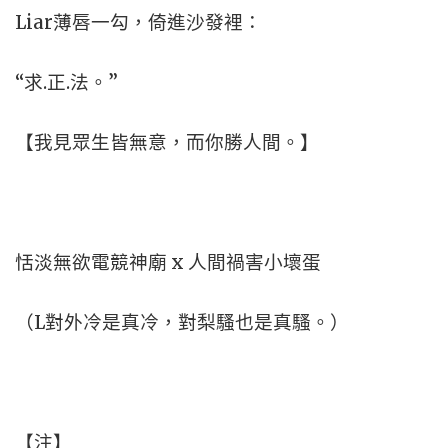
Liar薄唇一勾，倚進沙發裡：
“求.正.法。”
【我見眾生皆無意，而你勝人間。】
恬淡無欲電競神廟 x 人間禍害小壞蛋
（L對外冷是真冷，對梨騷也是真騷。）
【注】