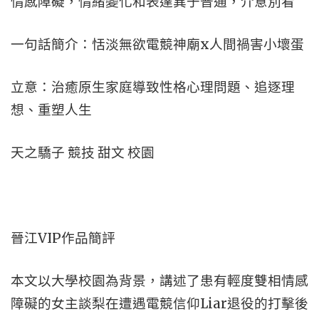
情感障礙，情緒變化和表達異于普通，介意別看
一句話簡介：恬淡無欲電競神廟x人間禍害小壞蛋
立意：治癒原生家庭導致性格心理問題、追逐理
想、重塑人生
天之驕子 競技 甜文 校園
晉江VIP作品簡評
本文以大學校園為背景，講述了患有輕度雙相情感
障礙的女主談梨在遭遇電競信仰Liar退役的打擊後