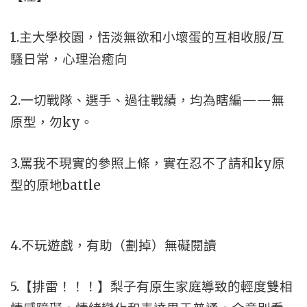
1.主大學校園，恬淡無欲和小壞蛋的互相收服/互
騷日常，心理治癒向
2.一切戰隊、選手、過往戰績，均為瞎編——無
原型，勿ky。
3.罵我不現實的參照上條，實在忍不了請和ky原
型的原地battle
4.不玩遊戲，有助（劃掉）無礙閱讀
5.【排雷！！！】梨子有原生家庭導致的輕度雙相