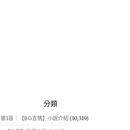
鍵
字:
分類
第1區｜【BG言情】小說介紹
(10,319)