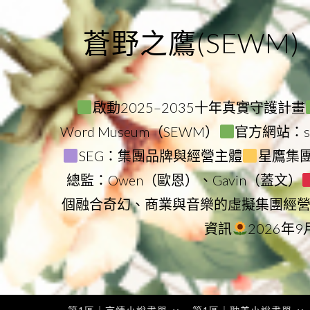
Skip
to
蒼野之鷹(SEWM)
content
啟動2025–2035十年真實守護計畫
Word Museum（SEWM）
官方網站：star
SEG：集團品牌與經營主體
星鷹集團（
總監：Owen（歐恩）、Gavin（蓋文）
個融合奇幻、商業與音樂的虛擬集團經
資訊
2026年