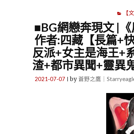
【
■BG網戀奔現文 |
作者:四藏【長篇+
反派+女主是海王+
渣+都市異聞+靈異
2021-07-07
by
蒼野之鷹｜Starryeag
|