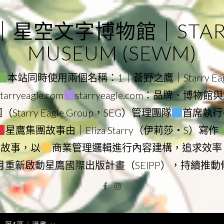
｜星空文字博物館｜STARRY
MUSEUM (SEWM)
本站同時使用兩個名稱：1｜蒼野之鷹｜Starry Eagl
ryeagle.com
starryeagle.com：品牌、博
Starry Eagle Group，SEG）管理團隊
首席執行長
星鷹集團故事由｜Eliza Starry（伊莉莎・S）寫作
營故事，以
商業管理邏輯進行內容建構，追求效率
9月重新啟動星鷹國際出版計畫（SEIPP），持續推
Facebook
Instagram