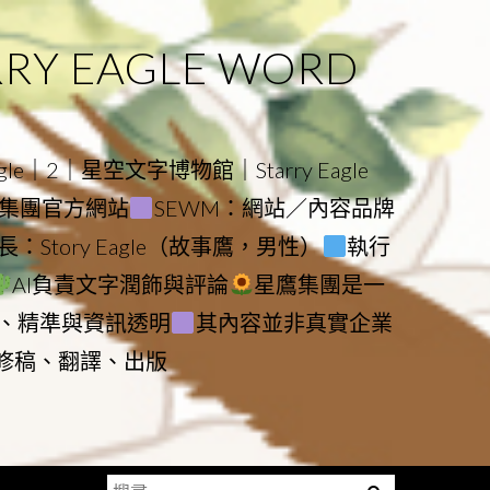
 EAGLE WORD
e｜2｜星空文字博物館｜Starry Eagle
物館與集團官方網站
SEWM：網站／內容品牌
：Story Eagle（故事鷹，男性）
執行
AI負責文字潤飾與評論
星鷹集團是一
、精準與資訊透明
其內容並非真實企業
動修稿、翻譯、出版
搜
Menu