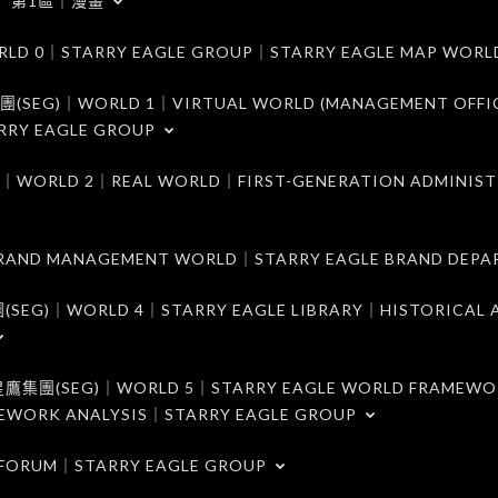
第1區｜漫畫
｜STARRY EAGLE GROUP｜STARRY EAGLE MAP WORL
)｜WORLD 1｜VIRTUAL WORLD (MANAGEMENT OFFI
RRY EAGLE GROUP
D 2｜REAL WORLD｜FIRST-GENERATION ADMINIST
MANAGEMENT WORLD｜STARRY EAGLE BRAND DEPA
ORLD 4｜STARRY EAGLE LIBRARY｜HISTORICAL A
EG)｜WORLD 5｜STARRY EAGLE WORLD FRAMEWO
MEWORK ANALYSIS｜STARRY EAGLE GROUP
ORUM｜STARRY EAGLE GROUP