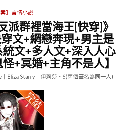
文案】言情小說
《反派群裡當海王[快穿]》
快穿文+網戀奔現+男主是
系統文+多人文+深入人心
鬼怪+冥婚+主角不是人】
le｜Eliza Starry｜伊莉莎・S(兩個筆名為同一人)