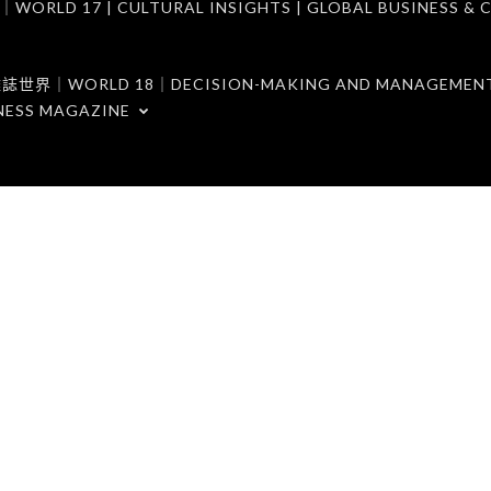
7 | CULTURAL INSIGHTS | GLOBAL BUSINESS & C
ORLD 18｜DECISION-MAKING AND MANAGEMENT 
NESS MAGAZINE