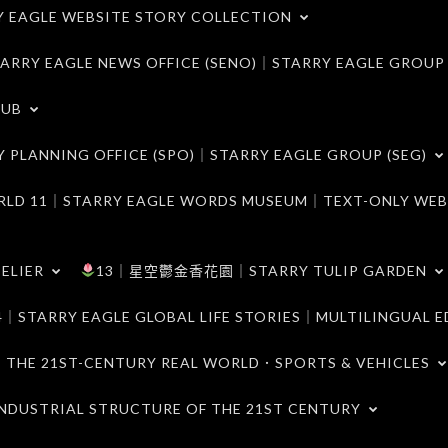
LE WEBSITE STORY COLLECTION
 EAGLE NEWS OFFICE (SENO)｜STARRY EAGLE GROUP
LUB
ANNING OFFICE (SPO)｜STARRY EAGLE GROUP (SEG)
｜STARRY EAGLE WORDS MUSEUM｜TEXT-ONLY WEB
ELIER
13｜星空鬱金香花園｜STARRY TULIP GARDEN
RY EAGLE GLOBAL LIFE STORIES｜MULTILINGUAL E
21ST-CENTURY REAL WORLD．SPORTS & VEHICLES
TRIAL STRUCTURE OF THE 21ST CENTURY