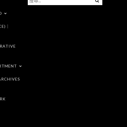
尋
D
關
鍵
CE)｜
字:
RATIVE
RTMENT
RCHIVES
RK