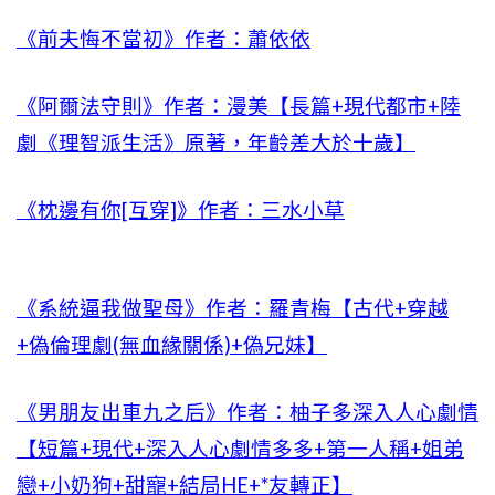
《前夫悔不當初》作者：蕭依依
《阿爾法守則》作者：漫美【長篇+現代都市+陸
劇《理智派生活》原著，年齡差大於十歲】
《枕邊有你[互穿]》作者：三水小草
《系統逼我做聖母》作者：羅青梅【古代+穿越
+偽倫理劇(無血緣關係)+偽兄妹】
《男朋友出車九之后》作者：柚子多深入人心劇情
【短篇+現代+深入人心劇情多多+第一人稱+姐弟
戀+小奶狗+甜寵+結局HE+*友轉正】