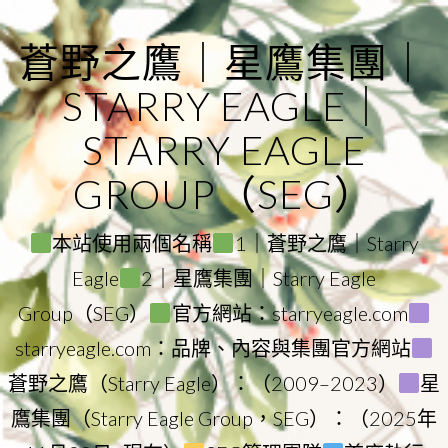
Skip
to
蒼野之鷹｜星鷹集團｜
content
STARRY EAGLE｜
STARRY EAGLE
GROUP（SEG）
本站使用兩個名稱
1｜蒼野之鷹｜Starry
Eagle
2｜星鷹集團｜Starry Eagle
Group（SEG）
官方網站：starryeagle.com
starryeagle.com：品牌、內容與集團官方網站
蒼野之鷹（Starry Eagle）：（2009–2023）
星
鷹集團（Starry Eagle Group，SEG）：（2025年