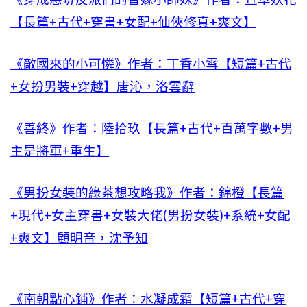
【長篇+古代+穿書+女配+仙俠修真+爽文】
《敵國來的小可憐》作者：丁香小雪【短篇+古代
+女扮男裝+穿越】唐沁，洛雲辭
《善終》作者：陸拾玖【長篇+古代+百萬字數+男
主是將軍+重生】
《男扮女裝的綠茶想攻略我》作者：錦橙【長篇
+現代+女主穿書+女裝大佬(男扮女裝)+系統+女配
+爽文】顧明音，沈予知
《南朝點心鋪》作者：水凝成霜【短篇+古代+穿