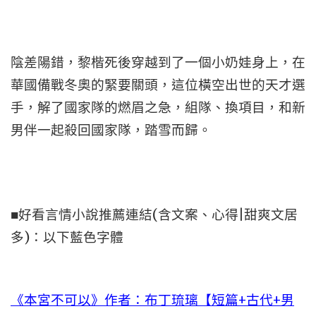
陰差陽錯，黎楷死後穿越到了一個小奶娃身上，在
華國備戰冬奧的緊要關頭，這位橫空出世的天才選
手，解了國家隊的燃眉之急，組隊、換項目，和新
男伴一起殺回國家隊，踏雪而歸。
■好看言情小說推薦連結(含文案、心得|甜爽文居
多)：以下藍色字體
《本宮不可以》作者：布丁琉璃【短篇+古代+男