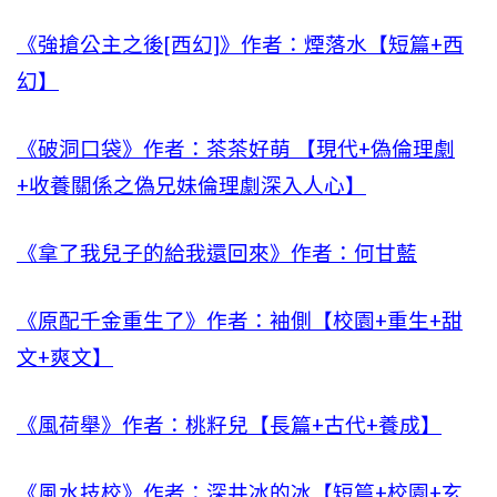
《強搶公主之後[西幻]》作者：煙落水【短篇+西
幻】
《破洞口袋》作者：茶茶好萌 【現代+偽倫理劇
+收養關係之偽兄妹倫理劇深入人心】
《拿了我兒子的給我還回來》作者：何甘藍
《原配千金重生了》作者：袖側【校園+重生+甜
文+爽文】
《風荷舉》作者：桃籽兒【長篇+古代+養成】
《風水技校》作者：深井冰的冰【短篇+校園+玄