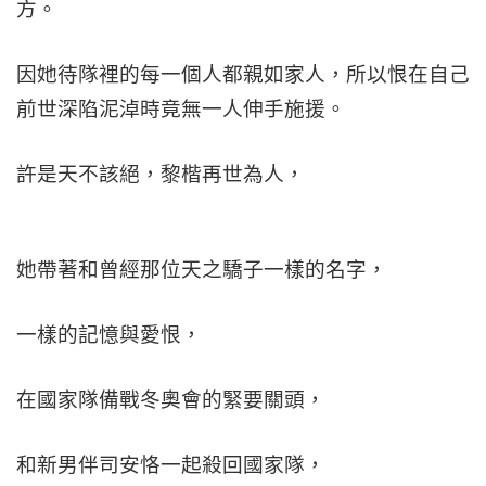
方。
因她待隊裡的每一個人都親如家人，所以恨在自己
前世深陷泥淖時竟無一人伸手施援。
許是天不該絕，黎楷再世為人，
她帶著和曾經那位天之驕子一樣的名字，
一樣的記憶與愛恨，
在國家隊備戰冬奧會的緊要關頭，
和新男伴司安恪一起殺回國家隊，