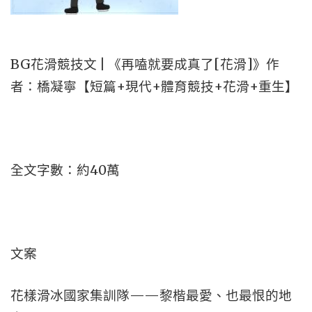
BG花滑競技文 | 《再嗑就要成真了[花滑]》作
者：橋凝寧【短篇+現代+體育競技+花滑+重生】
全文字數：約40萬
文案
花樣滑冰國家集訓隊——黎楷最愛、也最恨的地