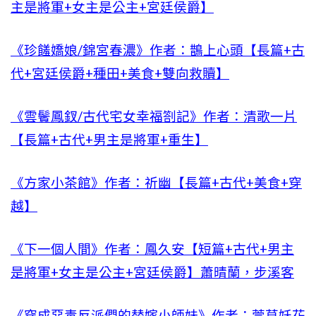
主是將軍+女主是公主+宮廷侯爵】
《珍饈嬌娘/錦宮春濃》作者：鵲上心頭【長篇+古
代+宮廷侯爵+種田+美食+雙向救贖】
《雲鬢鳳釵/古代宅女幸福劄記》作者：清歌一片
【長篇+古代+男主是將軍+重生】
《方家小茶館》作者：祈幽【長篇+古代+美食+穿
越】
《下一個人間》作者：鳳久安【短篇+古代+男主
是將軍+女主是公主+宮廷侯爵】蕭晴蘭，步溪客
《穿成惡毒反派們的替嫁小師妹》作者：萱草妖花