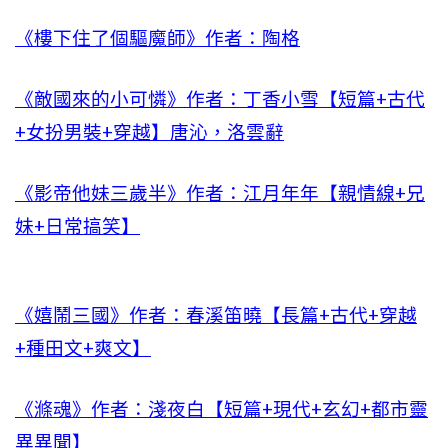
《樓下住了個驅魔師》作者：陶格
《敵國來的小可憐》作者：丁香小雪【短篇+古代
+女扮男裝+穿越】唐沁，洛雲辭
《影帝他妹三歲半》作者：江月年年【親情線+兄
妹+日常搞笑】
《嬉鬧三國》作者：春溪笛曉【長篇+古代+穿越
+種田文+爽文】
《滌魂》作者：淺夜白【短篇+現代+玄幻+都市靈
異異聞】