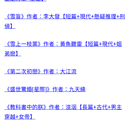
《雪盲》作者：李大發【短篇+現代+懸疑推理+刑
偵】
《雪上一枝蒿》作者：黃魚聽雷【短篇+現代+姐
弟戀】
《第二次初戀》作者：大江流
《盛世驚婚[星際]》作者：九天絳
《教科書中的朕》作者：渲洇【長篇+古代+男主
穿越+女帝】