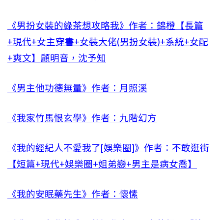
《男扮女裝的綠茶想攻略我》作者：錦橙【長篇
+現代+女主穿書+女裝大佬(男扮女裝)+系統+女配
+爽文】顧明音，沈予知
《男主他功德無量》作者：月照溪
《我家竹馬恨玄學》作者：九階幻方
《我的經紀人不愛我了[娛樂圈]》作者：不敢逛街
【短篇+現代+娛樂圈+姐弟戀+男主是病女喬】
《我的安眠藥先生》作者：懷愫