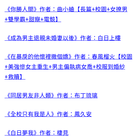
《你勝人間》作者：曲小蛐【長篇+校園+女撩男
+雙學霸+甜寵+電競】
《成為男主退親未婚妻以後》作者：白日上樓
《在暴戾的他懷裡撒個嬌》作者：春風榴火【校園
+美強慘女主重生+男主偏執病女喬+校服到婚紗
+救贖】
《同居男友非人類》作者：布丁琉璃
《全校只有我是人》作者：鳳久安
《白日夢我》作者：棲見