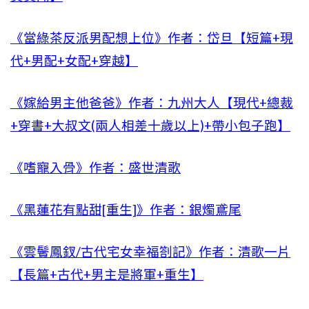
《當綠茶反派男配想上位》作者：岱旦【短篇+現
代+男配+女配+穿越】
《嫁給男主他爸爸》作者：九州大人【現代+總裁
+穿書+大叔文(兩人相差十歲以上)+帶小包子跑】
《嗜寵入骨》作者：盛世清歌
《黑蓮花有點甜[重生]》作者：銀燭鳶尾
《雲鬢鳳釵/古代宅女幸福劄記》作者：清歌一片
【長篇+古代+男主是將軍+重生】