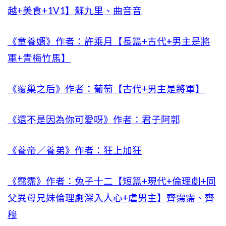
越+美食+1V1】蘇九里、曲音音
《童養婿》作者：許乘月【長篇+古代+男主是將
軍+青梅竹馬】
《覆巢之后》作者：葡萄【古代+男主是將軍】
《還不是因為你可愛呀》作者：君子阿郭
《養帝／養弟》作者：狂上加狂
《霈霈》作者：兔子十二【短篇+現代+倫理劇+同
父異母兄妹倫理劇深入人心+虐男主】齊霈霈、齊
穆