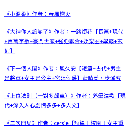
《小溫柔》作者：春風榴火
《大神你人設崩了》作者：一路煩花【長篇+現代
+百萬字數+豪門世家+強強聯合+娛樂圈+學霸+玄
幻】
《下一個人間》作者：鳳久安【短篇+古代+男主
是將軍+女主是公主+宮廷侯爵】蕭晴蘭，步溪客
《上位法則（一對多飆車）》作者：落筆清歡【現
代+深入人心劇情多多+多人文】
《二次開局》作者：cersie【短篇＋校園＋女主重