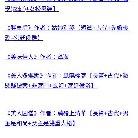
學(玄幻)+女扮男裝】
《胖皇后》作者：姑娘別哭【短篇+古代+先婚後
愛+宮廷侯爵】
《美味佳人》作者：藝潔
《美人多嫵媚》作者：風曉櫻寒【長篇+古代+微
懸疑破案+非宮鬥+玄幻+宮廷侯爵】
《美人囚僧》作者：騎豬上清華【長篇+古代+男
主是和尚+女主是雙重人格】