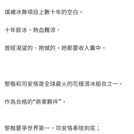
填補冰舞項目上數十年的空白。
十年飲冰，熱血難涼，
曾經渴望的、抱憾的，她都要收入囊中。
黎楷和司安恪是全球最火的花樣滑冰組合之一。
作為合格的“商業夥伴”，
黎楷要爭世界第一，司安恪奉陪到底；