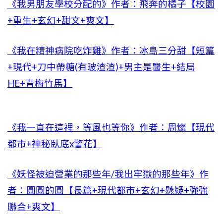
《我男朋友學校分配的》作者：飛奔的橘子【校園
+重生+玄幻+甜文+爽文】
《我在精神病院吃炸雞》作者：冰島三分甜【短篇
+現代+刀中帶糖(有玻渣渣)+男主是醫生+結局
HE+青梅竹馬】
《我一直在這裡，等風也等你》作者：周燦【現代
都市+神秘臥底x警花】
《妖怪被迫營業的那些年/我出牢獄的那些年》作
者：圓圓的圓【長篇+現代都市+玄幻+懸疑+強強
聯合+爽文】