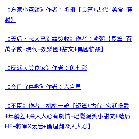
《方家小茶館》作者：祈幽【長篇+古代+美食+穿
越】
《天后，忠犬已到請簽收》作者：淡粥【長篇+百
萬字數+現代+娛樂圈+甜文+異國情緣】
《反派大美食家》作者：魚七彩
《今日宜喜歡》作者：六盲星
《不臣》作者：桃桃一輪【短篇+古代+宮廷侯爵
+年齡差+深入人心有劇情+輕鬆爆笑小甜文+結局
HE+將軍X太后+倫理劇深入人心】