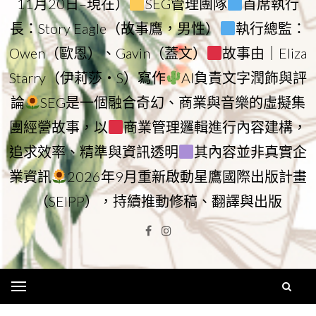
11月20日–現在）
SEG管理團隊
首席執行
長：Story Eagle（故事鷹，男性）
執行總監：
Owen（歐恩）、Gavin（蓋文）
故事由｜Eliza
Starry（伊莉莎・S）寫作
AI負責文字潤飾與評
論
SEG是一個融合奇幻、商業與音樂的虛擬集
團經營故事，以
商業管理邏輯進行內容建構，
追求效率、精準與資訊透明
其內容並非真實企
業資訊
2026年9月重新啟動星鷹國際出版計畫
（SEIPP），持續推動修稿、翻譯與出版
Facebook
Instagram
Menu