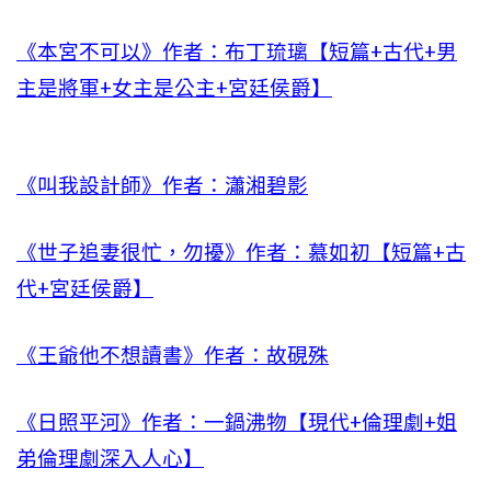
《本宮不可以》作者：布丁琉璃【短篇+古代+男
主是將軍+女主是公主+宮廷侯爵】
《叫我設計師》作者：瀟湘碧影
《世子追妻很忙，勿擾》作者：慕如初【短篇+古
代+宮廷侯爵】
《王爺他不想讀書》作者：故硯殊
《日照平河》作者：一鍋沸物【現代+倫理劇+姐
弟倫理劇深入人心】