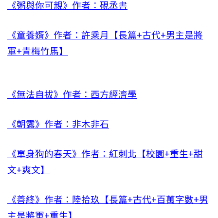
《粥與你可親》作者：硯丞書
《童養婿》作者：許乘月【長篇+古代+男主是將
軍+青梅竹馬】
《無法自拔》作者：西方經濟學
《朝露》作者：非木非石
《單身狗的春天》作者：紅刺北【校園+重生+甜
文+爽文】
《善終》作者：陸拾玖【長篇+古代+百萬字數+男
主是將軍+重生】