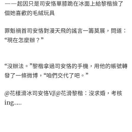
——起因只是司安恪單膝跪在冰面上給黎楷撿了
個她喜歡的毛絨玩具
罪魁禍首司安恪對漫天飛的謠言一籌莫展，問道：
“現在怎麼辦？”
“沒辦法。”黎楷拿過司安恪的手機，用他的帳號轉
發了一條微博，“咱們交代了吧。”
@花樣滑冰司安恪V//@花滑黎楷：沒求婚，考核
ing……