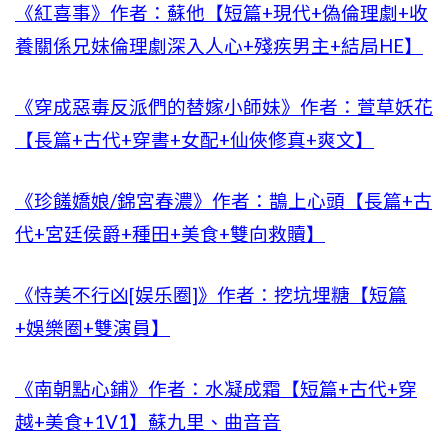
《紅喜事》作者：蘇他【短篇+現代+偽倫理劇+收
養關係兄妹倫理劇深入人心+殘疾男主+結局HE】
《穿成惡毒反派們的替嫁小師妹》作者：萱草妖花
【長篇+古代+穿書+女配+仙俠修真+爽文】
《珍饈嬌娘/錦宮春濃》作者：鵲上心頭【長篇+古
代+宮廷侯爵+種田+美食+雙向救贖】
《恃美不行凶[娱乐圈]》作者：挖坑埋糖【短篇
+娛樂圈+雙演員】
《南朝點心鋪》作者：水凝成霜【短篇+古代+穿
越+美食+1V1】蘇九里、曲音音