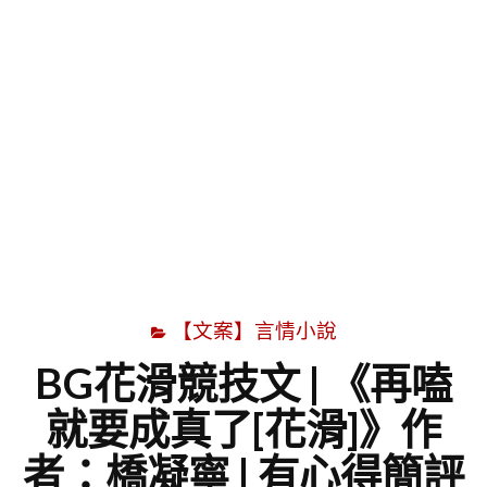
字
【文案】言情小說
BG花滑競技文 | 《再嗑
就要成真了[花滑]》作
者：橋凝寧 | 有心得簡評