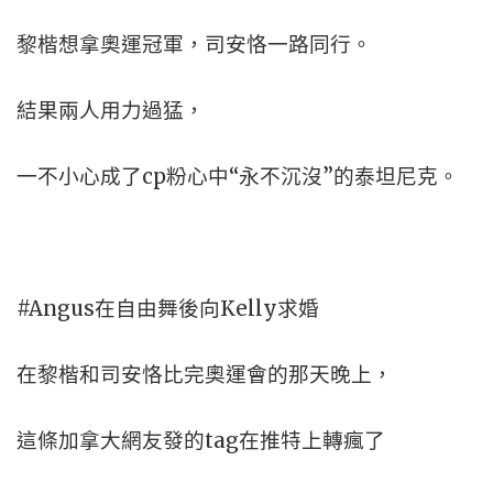
黎楷想拿奧運冠軍，司安恪一路同行。
結果兩人用力過猛，
一不小心成了cp粉心中“永不沉沒”的泰坦尼克。
#Angus在自由舞後向Kelly求婚
在黎楷和司安恪比完奧運會的那天晚上，
這條加拿大網友發的tag在推特上轉瘋了