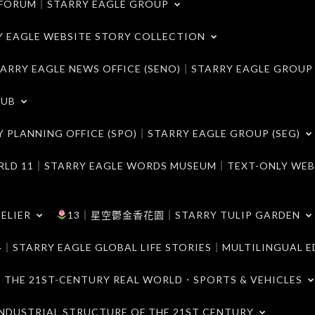
ORUM｜STARRY EAGLE GROUP
LE WEBSITE STORY COLLECTION
 EAGLE NEWS OFFICE (SENO)｜STARRY EAGLE GROUP
LUB
ANNING OFFICE (SPO)｜STARRY EAGLE GROUP (SEG)
｜STARRY EAGLE WORDS MUSEUM｜TEXT-ONLY WEB
ELIER
13｜星空鬱金香花園｜STARRY TULIP GARDEN
RY EAGLE GLOBAL LIFE STORIES｜MULTILINGUAL E
21ST-CENTURY REAL WORLD．SPORTS & VEHICLES
TRIAL STRUCTURE OF THE 21ST CENTURY