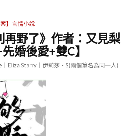
文案】言情小說
 《別再野了》作者：又見梨
+先婚後愛+雙C】
le｜Eliza Starry｜伊莉莎・S(兩個筆名為同一人)