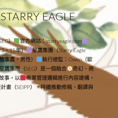
ARRY EAGLE
（SEG）
官方網站：starryeagle.com
023，15年）
星鷹集團（Starry Eagle
le（故事鷹，男性）
執行總監：Owen（歐
星鷹集團（SEG）是一個融合
奇幻、商
故事，以
商業管理邏輯進行內容建構，
版計畫（SEIPP），持續推動修稿、翻譯與