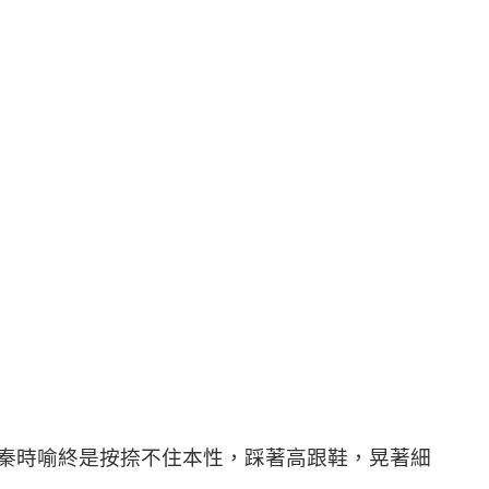
秦時喻終是按捺不住本性，踩著高跟鞋，晃著細