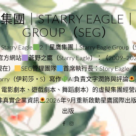
｜STARRY EAGLE｜ST
GROUP（SEG）
rry Eagle
2｜星鷹集團｜Starry Eagle Group
集團官方網站
蒼野之鷹（Starry Eagle）：（2009–2
–現在）
SEG管理團隊
首席執行長：Story Eag
Starry（伊莉莎・S）寫作
AI負責文字潤飾與評論
、電影劇本、遊戲劇本、舞蹈劇本）的虛擬集團經營
非真實企業資訊
2026年9月重新啟動星鷹國際出
出版
Facebook
Instagram