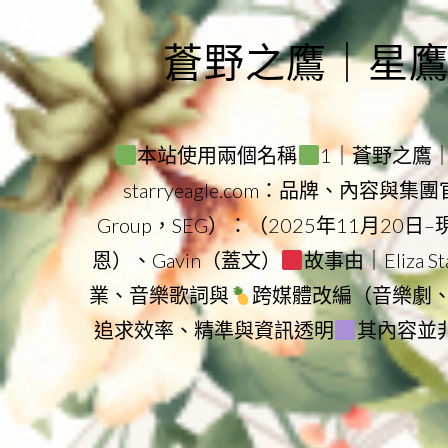
Skip
to
蒼野之鷹｜星鷹集團
content
本站使用兩個名稱
1｜蒼野之鷹｜Sta
starryeagle.com：品牌、內容與
Group，SEG）：（2025年11月20日
恩）、Gavin（蓋文）
故事由｜Eliza 
業、音樂歌詞與
跨媒體改編（音樂劇
追求效率、精準與資訊透明
其內容並