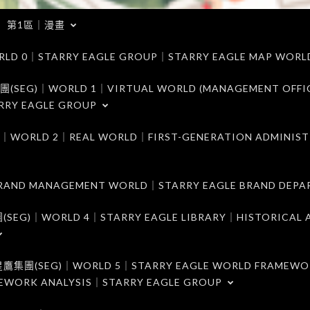
第1區｜漫畫
｜STARRY EAGLE GROUP｜STARRY EAGLE MAP WORL
)｜WORLD 1｜VIRTUAL WORLD (MANAGEMENT OFFI
RRY EAGLE GROUP
D 2｜REAL WORLD｜FIRST-GENERATION ADMINIST
MANAGEMENT WORLD｜STARRY EAGLE BRAND DEPA
ORLD 4｜STARRY EAGLE LIBRARY｜HISTORICAL A
EG)｜WORLD 5｜STARRY EAGLE WORLD FRAMEWO
MEWORK ANALYSIS｜STARRY EAGLE GROUP