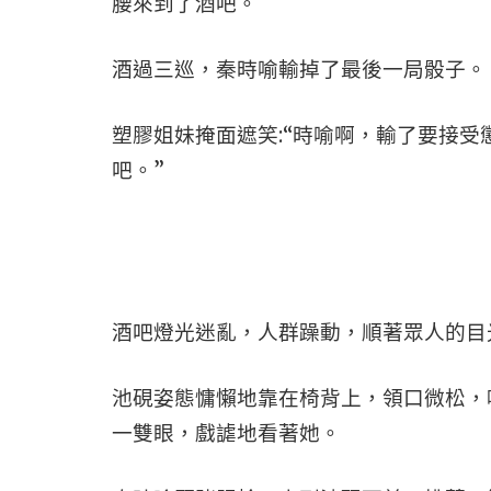
腰來到了酒吧。
酒過三巡，秦時喻輸掉了最後一局骰子。
塑膠姐妹掩面遮笑:“時喻啊，輸了要接
吧。”
酒吧燈光迷亂，人群躁動，順著眾人的目
池硯姿態慵懶地靠在椅背上，領口微松，
一雙眼，戲謔地看著她。