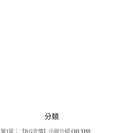
關
鍵
字:
分類
第1區｜【BG言情】小說介紹
(10,319)