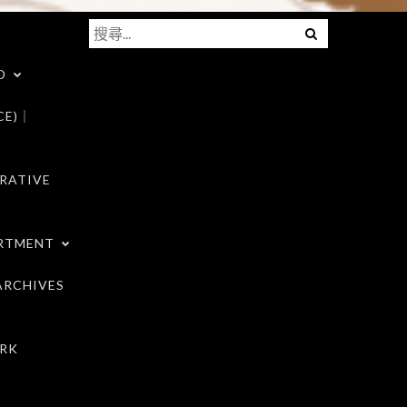
搜
Menu
尋
D
關
鍵
CE)｜
字:
RATIVE
RTMENT
RCHIVES
RK