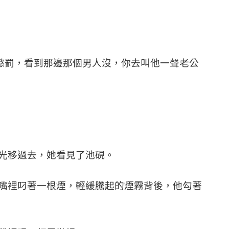
受懲罰，看到那邊那個男人沒，你去叫他一聲老公
光移過去，她看見了池硯。
嘴裡叼著一根煙，輕緩騰起的煙霧背後，他勾著