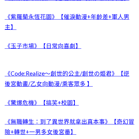
《紫羅蘭永恆花園》【催淚動漫+年齡差+軍人男
主】
《玉子市場》【日常向喜劇】
《Code:Realize～創世的公主/創世の姫君》【逆
後宮動畫/乙女向動漫/乘客眾多 】
《驚爆危機》【搞笑+校園】
《無職轉生：到了異世界就拿出真本事》【奇幻冒
險+轉世+一男多女後宮番】