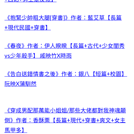
《抱緊少帥粗大腿[穿書]》作者：藍艾草【長篇
+現代民國+穿書】
《春夜》作者：伊人睽睽【長篇+古代+少女閨秀
vs少年殺手】 戚映竹X時雨
《告白送錯情書之後》作者：銀八【短篇+校園】
阮映X蒲馴然
《穿成男配那萬能小姐姐/那些大佬都對我神魂顛
倒》作者：香酥栗【長篇+現代+穿書+爽文+女主
馬甲多】