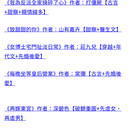
《我為反派全家操碎了心》作者：打僵屍【古言
+甜寵+親情線多】
《致甜甜的你》作者：山有嘉卉【甜寵+醫生文】
《女博士宅門扯淡日常》作者：莊九兒【穿越+年
代文+先婚後愛】
《每晚坐等皇后營業》作者：棠彌【古言+先婚後
愛】
《再嫁東宮》作者：深碧色【破鏡重圓+先虐女，
再虐男】