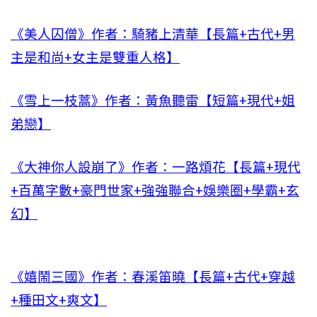
《美人囚僧》作者：騎豬上清華【長篇+古代+男
主是和尚+女主是雙重人格】
《雪上一枝蒿》作者：黃魚聽雷【短篇+現代+姐
弟戀】
《大神你人設崩了》作者：一路煩花【長篇+現代
+百萬字數+豪門世家+強強聯合+娛樂圈+學霸+玄
幻】
《嬉鬧三國》作者：春溪笛曉【長篇+古代+穿越
+種田文+爽文】