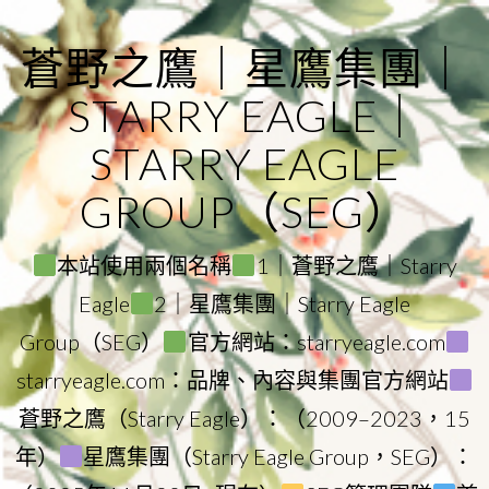
Skip
to
蒼野之鷹｜星鷹集團｜
content
STARRY EAGLE｜
STARRY EAGLE
GROUP（SEG）
本站使用兩個名稱
1｜蒼野之鷹｜Starry
Eagle
2｜星鷹集團｜Starry Eagle
Group（SEG）
官方網站：starryeagle.com
starryeagle.com：品牌、內容與集團官方網站
蒼野之鷹（Starry Eagle）：（2009–2023，15
年）
星鷹集團（Starry Eagle Group，SEG）：