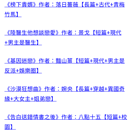
《榜下貴婿》作者：落日薔薇【長篇+古代+青梅
竹馬】
《陸醫生他想談戀愛》作者：景戈【短篇+現代
+男主是醫生】
《基因迷戀》作者：豔山薑【短篇+現代+男主是
反派+娛樂圈】
《沙漠狂想曲》作者：婉央【長篇+穿越+異國奇
緣+大女主+姐弟戀】
《告白送錯情書之後》作者：八點十五【短篇+校
園】