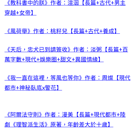
《教科書中的朕》作者：渲洇【長篇+古代+男主
穿越+女帝】
《風荷舉》作者：桃籽兒【長篇+古代+養成】
《天后，忠犬已到請簽收》作者：淡粥【長篇+百
萬字數+現代+娛樂圈+甜文+異國情緣】
《我一直在這裡，等風也等你》作者：周燦【現代
都市+神秘臥底x警花】
《阿爾法守則》作者：漫美【長篇+現代都市+陸
劇《理智派生活》原著，年齡差大於十歲】