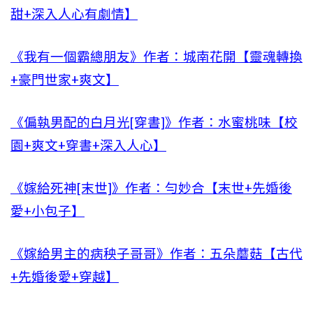
甜+深入人心有劇情】
《我有一個霸總朋友》作者：城南花開【靈魂轉換
+豪門世家+爽文】
《偏執男配的白月光[穿書]》作者：水蜜桃味【校
園+爽文+穿書+深入人心】
《嫁給死神[末世]》作者：勻妙合【末世+先婚後
愛+小包子】
《嫁給男主的病秧子哥哥》作者：五朵蘑菇【古代
+先婚後愛+穿越】