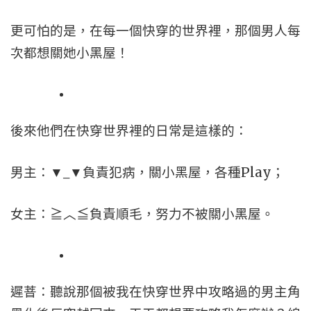
更可怕的是，在每一個快穿的世界裡，那個男人每
次都想關她小黑屋！
後來他們在快穿世界裡的日常是這樣的：
男主：▼_▼負責犯病，關小黑屋，各種Play；
女主：≧︿≦負責順毛，努力不被關小黑屋。
遲萻：聽說那個被我在快穿世界中攻略過的男主角