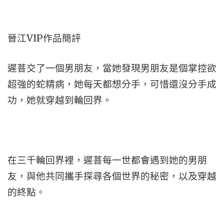
晉江VIP作品簡評
遲萻交了一個男朋友，當她發現男朋友是個掌控欲
超強的蛇精病，她每天都想分手，可惜還沒分手成
功，她就穿越到輪回界。
在三千輪回界裡，遲萻每一世都會遇到她的男朋
友，與他共同攜手探尋各個世界的秘密，以及穿越
的終點。