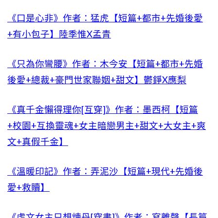
《口是心非》作者：猛虎【短篇+都市+先婚後愛
+有小包子】陸季惟X孟青
《只為你彎腰》作者：木今安【短篇+都市+先婚
後愛+總裁+豪門世家聯姻+甜文】鬱錚X應梨
《真千金懶得理你[互穿]》作者：墨西柯【短篇
+校園+互換靈魂+女主暗戀男主+甜文+大女主+爽
文+真假千金】
《溫暖印記》作者：弄泥沙【短篇+現代+先婚後
愛+救贖】
《虐文女主只想煉丹[穿書]》作者：寫離聲【長篇