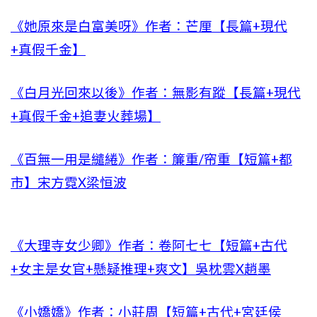
《她原來是白富美呀》作者：芒厘【長篇+現代
+真假千金】
《白月光回來以後》作者：無影有蹤【長篇+現代
+真假千金+追妻火葬場】
《百無一用是繾綣》作者：簾重/帘重【短篇+都
市】宋方霓X梁恒波
《大理寺女少卿》作者：卷阿七七【短篇+古代
+女主是女官+懸疑推理+爽文】吳枕雲X趙墨
《小嬌嬌》作者：小莊周【短篇+古代+宮廷侯