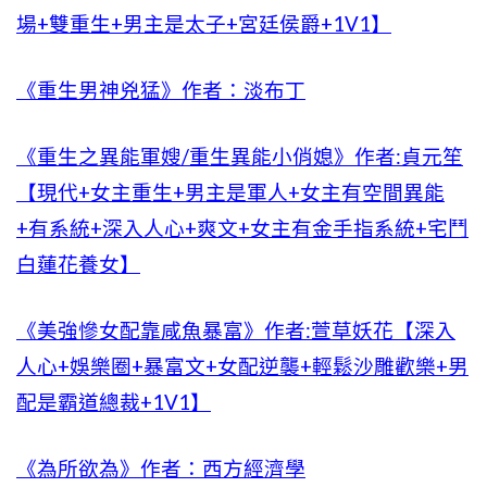
場+雙重生+男主是太子+宮廷侯爵+1V1】
《重生男神兇猛》作者：淡布丁
《重生之異能軍嫂/重生異能小俏媳》作者:貞元笙
【現代+女主重生+男主是軍人+女主有空間異能
+有系統+深入人心+爽文+女主有金手指系統+宅鬥
白蓮花養女】
《美強慘女配靠咸魚暴富》作者:萱草妖花【深入
人心+娛樂圈+暴富文+女配逆襲+輕鬆沙雕歡樂+男
配是霸道總裁+1V1】
《為所欲為》作者：西方經濟學