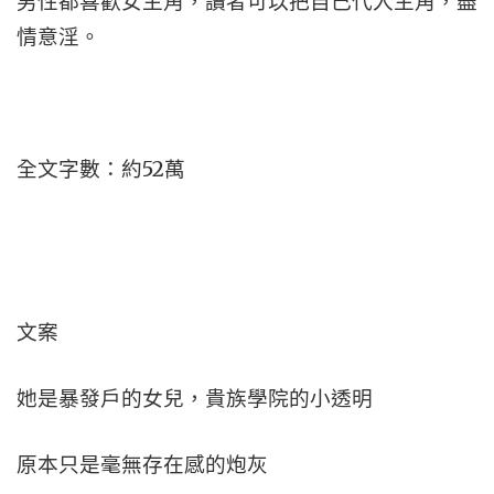
男性都喜歡女主角，讀者可以把自己代入主角，盡
情意淫。
全文字數：約52萬
文案
她是暴發戶的女兒，貴族學院的小透明
原本只是毫無存在感的炮灰