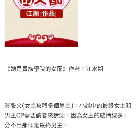
《她是貴族學院的女配》作者：江水朔
買股文(女主攻略多個男主)：小說中的最終女主和
男主CP需要讀者來猜測，因為女主的感情線多，
分不出那個是最終男主。