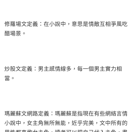
修羅場文定義：在小說中，意思是情敵互相爭風吃
醋場景。
炒股文定義：男主感情線多，每一個男主實力相
當。
瑪麗蘇文網路定義：
瑪麗蘇是指現在有些網絡言情
小說中，女主角無所無能，近乎完美，文中所有的