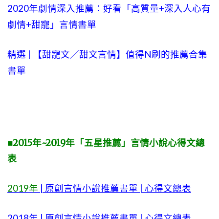
2020年劇情深入推薦：好看「高質量+
深入人心有
劇情
+甜寵」言情書單
精選 | 【
甜寵文
／甜文言情】值得N刷的推薦合集
書單
■2015年~2019年「五星推薦」言情小說心得文總
表
2019年
| 原創言情小說推薦書單 | 心得文總表
2018年 | 原創言情小說推薦書單 | 心得文總表