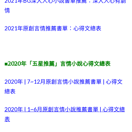
2021年BG深入人心小說書單推薦：深入人心有劇
情
2021年原創言情推薦書單：心得文總表
■2020年「五星推薦」言情小說心得文總表
2020年 |
7~12
月原創言情小說推薦書單 | 心得文
總表
2020年 |
1~6
月原創言情小說推薦書單 | 心得文總
表