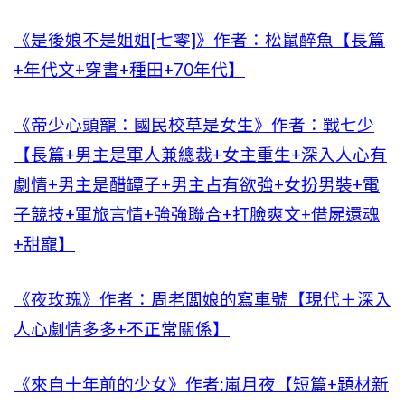
《是後娘不是姐姐[七零]》作者：松鼠醉魚【長篇
+年代文+穿書+種田+70年代】
《帝少心頭寵：國民校草是女生》作者：戰七少
【長篇+男主是軍人兼總裁+女主重生+深入人心有
劇情+男主是醋罈子+男主占有欲強+女扮男裝+電
子競技+軍旅言情+強強聯合+打臉爽文+借屍還魂
+甜寵】
《夜玫瑰》作者：周老闆娘的寫車號【現代＋深入
人心劇情多多+不正常關係】
《來自十年前的少女》作者:嵐月夜【短篇+題材新