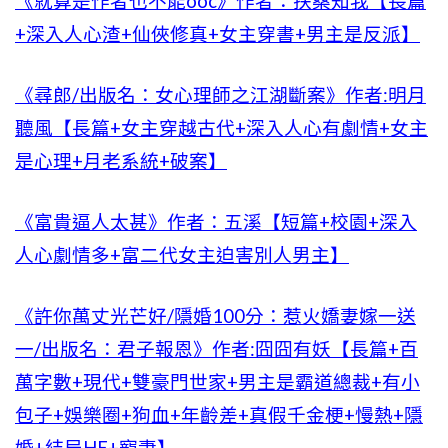
《就算是作者也不能ooc》作者：扶桑知我【長篇
+深入人心渣+仙俠修真+女主穿書+男主是反派】
《尋郎/出版名：女心理師之江湖斷案》作者:明月
聽風【長篇+女主穿越古代+深入人心有劇情+女主
是心理+月老系統+破案】
《富貴逼人太甚》作者：五溪【短篇+校園+深入
人心劇情多+富二代女主迫害別人男主】
《許你萬丈光芒好/隱婚100分：惹火嬌妻嫁一送
一/出版名：君子報恩》作者:囧囧有妖【長篇+百
萬字數+現代+雙豪門世家+男主是霸道總裁+有小
包子+娛樂圈+狗血+年齡差+真假千金梗+慢熱+隱