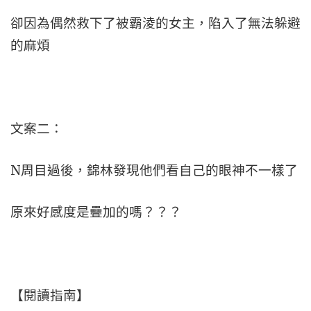
卻因為偶然救下了被霸淩的女主，陷入了無法躲避
的麻煩
文案二：
N周目過後，錦林發現他們看自己的眼神不一樣了
原來好感度是疊加的嗎？？？
【閱讀指南】