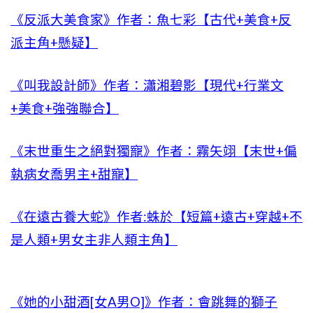
《反派大美食家》作者：魚七彩【古代+美食+反
派主角+懸疑】
《叫我設計師》作者：瀟湘碧影【現代+行業文
+美食+強強聯合】
《末世重生之絕對獨寵》作者：霧矢翊【末世+偏
執病女喬男主+甜寵】
《在遠古養大蛇》作者:蛛於【短篇+遠古+穿越+不
是人類+男女主非人類主角】
《她的小甜酒[女A男O]》作者：會跳舞的獅子