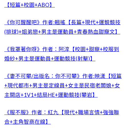
【短篇+校園+ABO】
《你可醒醒吧》作者:翹搖【長篇+現代+運競競技
(排球)+姐弟戀+男主是運動員+青春熱血甜寵文】
《我罩著你呀》作者：阿淳【校園+甜寵+校服到
婚紗+男主是運動員+運動競技(射擊)】
《妻不可攀/出版名：你不可攀》作者:映漾【短篇
+現代都市+男主是定線員+女主是民宿老闆娘+女
主開店+1V1+結局HE+運動競技(攀岩】
《服不服》作者：紅九【現代+職場言情+強強聯
合+主角智商在線】